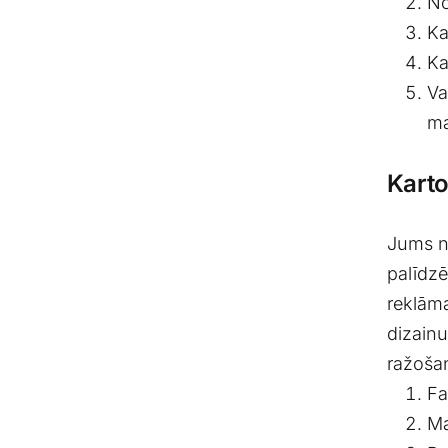
No
Ka
Ka
Va
ma
Karto
Jums ne
palīdzē
reklāma
dizain
ražoša
Fa
Ma