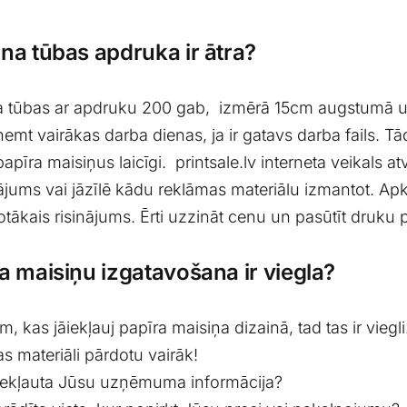
was:
is:
$688.85.
$615.25.
na tūbas apdruka ir ātra?
a tūbas ar apdruku 200 gab, izmērā 15cm augstumā u
ņemt vairākas darba dienas, ja ir gatavs darba fails. Tā
papīra maisiņus laicīgi. printsale.lv interneta veikals 
jums vai jāzīlē kādu reklāmas materiālu izmantot. Apko
tākais risinājums. Ērti uzzināt cenu un pasūtīt druku
a maisiņu izgatavošana ir viegla?
m, kas jāiekļauj papīra maisiņa dizainā, tad tas ir vieg
s materiāli pārdotu vairāk!
 iekļauta Jūsu uzņēmuma informācija?