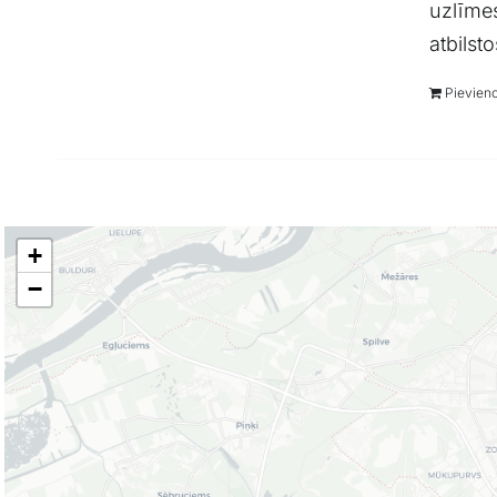
uzlīmes
atbilst
Pievien
+
−