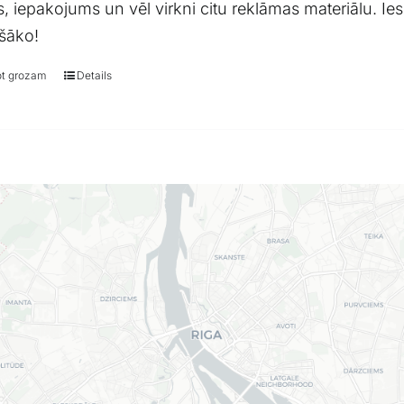
, iepakojums un vēl virkni citu reklāmas materiālu. I
ošāko!
ot grozam
Details