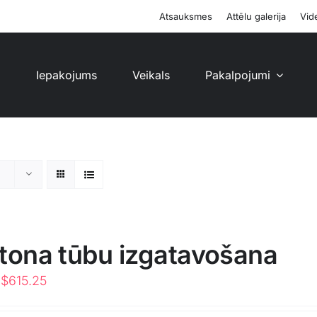
Atsauksmes
Attēlu galerija
Vide
i
Iepakojums
Veikals
Pakalpojumi
tona tūbu izgatavošana
Original
Current
$
615.25
price
price