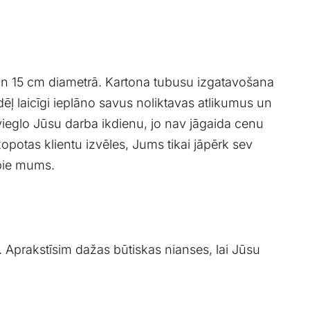
n 15 cm diametrā. Kartona tubusu izgatavošana
dēļ laicīgi ieplāno savus noliktavas atlikumus un
atvieglo Jūsu darba ikdienu, jo nav jāgaida cenu
potas klientu izvēles, Jums tikai jāpērk sev
 pie mums.
li. Aprakstīsim dažas būtiskas nianses, lai Jūsu