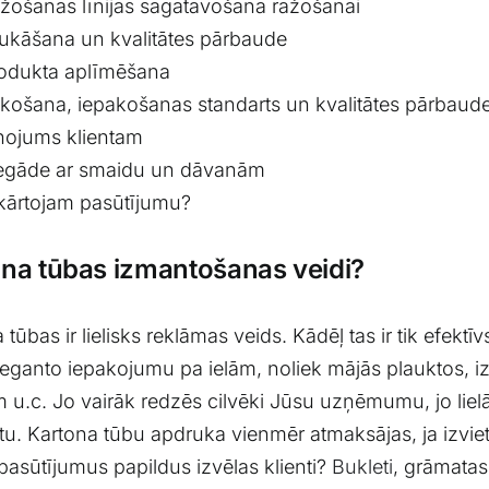
žošanas līnijas sagatavošana ražošanai
ukāšana un kvalitātes pārbaude
odukta aplīmēšana
košana, iepakošanas standarts un kvalitātes pārbaud
ņojums klientam
egāde ar smaidu un dāvanām
kārtojam pasūtījumu?
na tūbas izmantošanas veidi?
 tūbas ir lielisks reklāmas veids. Kādēļ tas ir tik efek
leganto iepakojumu pa ielām, noliek mājās plauktos, i
 u.c. Jo vairāk redzēs cilvēki Jūsu uzņēmumu, jo lielāk
u. Kartona tūbu apdruka vienmēr atmaksājas, ja izviet
asūtījumus papildus izvēlas klienti?
Bukleti
, grāmatas