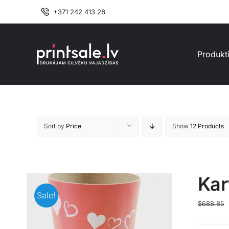
Skip
+371 242 413 28
to
content
Produkt
Sort by
Price
Show
12 Products
Kar
Sale!
$
688.85