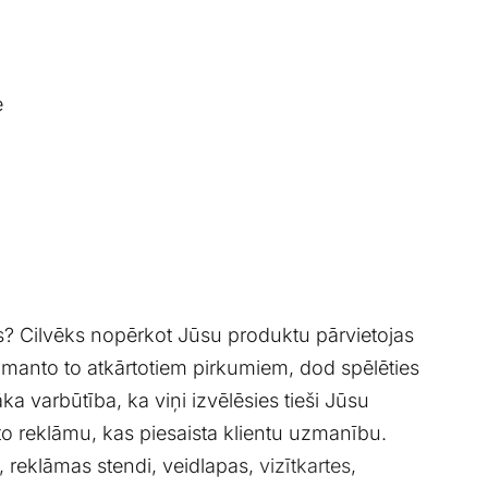
e
tīvs? Cilvēks nopērkot Jūsu produktu pārvietojas
zmanto to atkārtotiem pirkumiem, dod spēlēties
a varbūtība, ka viņi izvēlēsies tieši Jūsu
o reklāmu, kas piesaista klientu uzmanību.
, reklāmas stendi, veidlapas,
vizītkartes
,