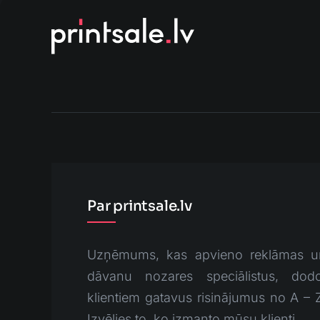
Par printsale.lv
Uzņēmums, kas apvieno reklāmas u
dāvanu nozares speciālistus, dodo
klientiem gatavus risinājumus no A – 
Izvēlies to, ko izmanto mūsu klienti.