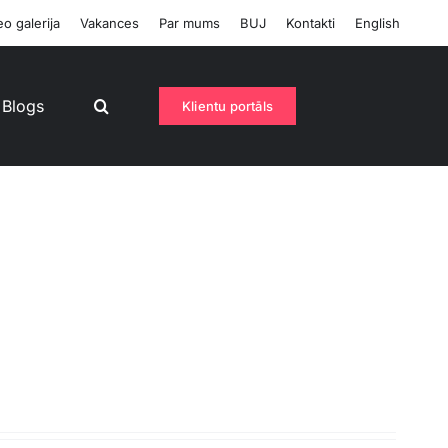
o galerija
Vakances
Par mums
BUJ
Kontakti
English
Blogs
Klientu portāls