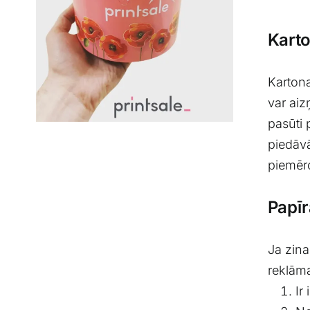
Karto
Karton
var aiz
pasūti 
piedāvā
piemēro
Papīr
Ja zina
reklāma
Ir