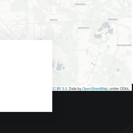
et
|
Map tiles by
CARTO
, under
CC BY 3.0
. Data by
OpenStreetMap
, under ODbL.