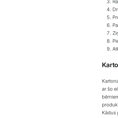
Ra
Dr
Pr
Pa
Zi
Pi
At
Karto
Kartona
ar šo e
bērniem
produkt
Kādus p