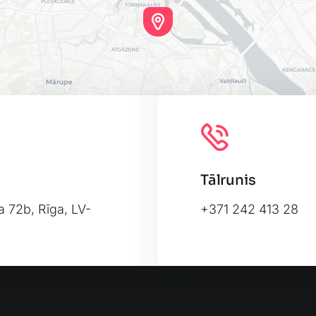
Tālrunis
a 72b, Rīga, LV-
+371 242 413 28
Leafl