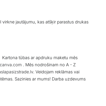
l virkne jautājumu, kas atšķir parastus drukas
ā. Kartona tūbas ar apdruku maketu mēs
canva.com
. Mēs nodrošinam no A - Z
slapasizstrade.lv
. Veidojam reklāmas vai
sistēmas. Sazinies ar mums! Darba uzdevums