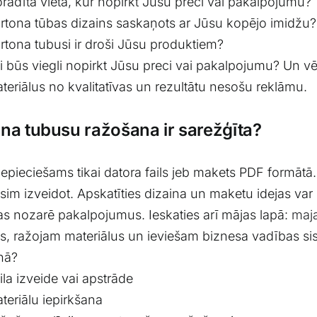
rādīta vieta, kur nopirkt Jūsu preci vai pakalpojumu?
rtona tūbas dizains saskaņots ar Jūsu kopējo imidžu?
rtona tubusi ir droši Jūsu produktiem?
i būs viegli nopirkt Jūsu preci vai pakalpojumu? Un vē
teriālus no kvalitatīvas un rezultātu nesošu reklāmu.
na tubusu ražošana ir sarežģīta?
pieciešams tikai datora fails jeb makets PDF formāt
sim izveidot. Apskatīties dizaina un maketu idejas var
s nozarē pakalpojumus. Ieskaties arī mājas lapā:
maja
us, ražojam materiālus un ieviešam biznesa vadības 
nā?
ila izveide vai apstrāde
teriālu iepirkšana