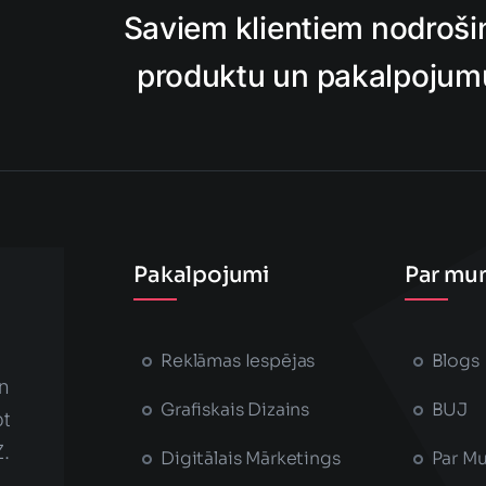
Saviem klientiem nodroši
produktu un pakalpojumu,
Pakalpojumi
Par mu
Reklāmas Iespējas
Blogs
n
Grafiskais Dizains
BUJ
t
Z.
Digitālais Mārketings
Par M