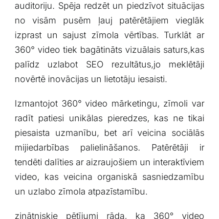
auditoriju. ‍Spēja redzēt un piedzīvot situācijas
no visām pusēm ļauj patērētājiem vieglāk
izprast un sajust zīmola vērtības. Turklāt ar
360° video tiek bagātināts vizuālais saturs,kas
palīdz uzlabot ​SEO rezultātus,jo meklētāji
novērtē inovācijas⁢ un lietotāju⁢ iesaisti.
Izmantojot 360° video mārketingu, zīmoli var​
radīt patiesi unikālas pieredzes, kas ne tikai
piesaista uzmanību, bet arī ‍veicina‍ sociālās
mijiedarbības ‍palielināšanos. Patērētāji ir
tendēti dalīties ar aizraujošiem un interaktīviem
video, kas veicina organiskā sasniedzamību
un uzlabo zīmola ⁢atpazīstamību.
zinātniskie​ pētījumi rāda, ka 360° video