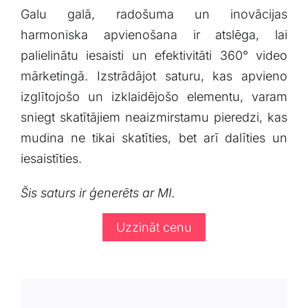
Galu galā, radošuma un inovācijas
harmoniska apvienošana ir atslēga, lai⁤
palielinātu iesaisti un efektivitāti 360° video
mārketingā. Izstrādājot saturu, kas apvieno
izglītojošo un⁤ izklaidējošo elementu, varam
sniegt skatītājiem neaizmirstamu pieredzi,⁣ kas
mudina ne tikai skatīties, bet ⁣arī dalīties un
iesaistīties.
Šis saturs ir ģenerēts ar MI.
Uzzināt cenu