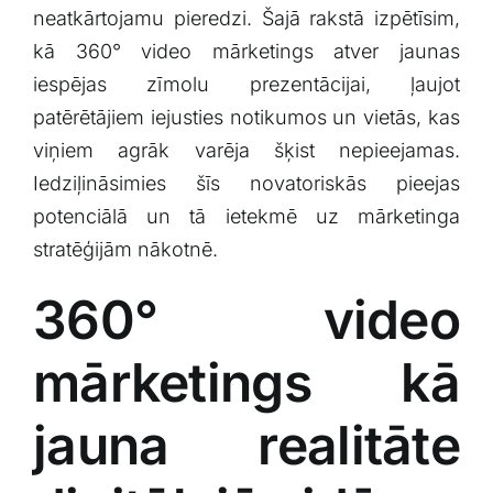
neatkārtojamu pieredzi. Šajā rakstā izpētīsim,
Klientu portāls
kā 360° video mārketings atver jaunas
iespējas zīmolu prezentācijai, ļaujot
English
patērētājiem ⁤iejusties notikumos un vietās, kas
viņiem agrāk varēja šķist nepieejamas.
Iedziļināsimies šīs novatoriskās pieejas
potenciālā un tā ietekmē uz mārketinga
stratēģijām nākotnē.
360° video
mārketings kā
jauna realitāte