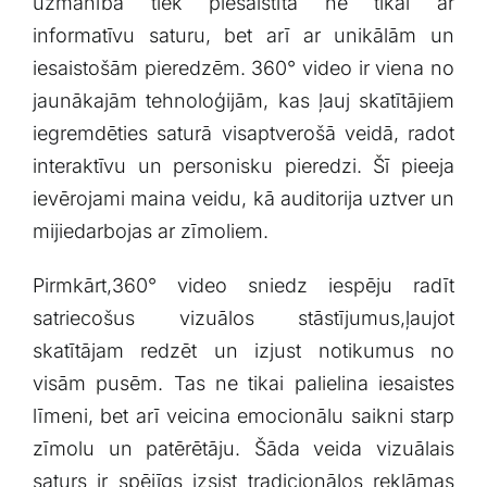
uzmanība tiek piesaistīta ne​ tikai ar
informatīvu saturu, bet arī ar unikālām un
iesaistošām pieredzēm. 360° video ​ir viena no
jaunākajām tehnoloģijām, kas ļauj skatītājiem
iegremdēties ‌saturā visaptverošā⁣ veidā, radot
interaktīvu un personisku pieredzi. Šī pieeja
ievērojami maina veidu, kā auditorija uztver un
mijiedarbojas ar zīmoliem.
Pirmkārt,360° video sniedz ⁤iespēju radīt
⁢satriecošus ‍vizuālos stāstījumus,ļaujot
skatītājam redzēt un izjust ⁤notikumus no
visām pusēm. Tas ne tikai palielina⁣ iesaistes
līmeni, bet arī veicina‌ emocionālu saikni starp
zīmolu un patērētāju. Šāda veida vizuālais
saturs ⁣ir spējīgs izsist tradicionālos​ reklāmas