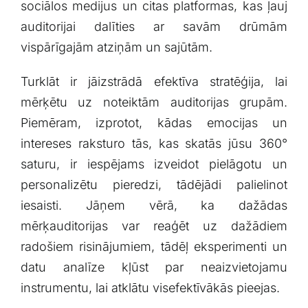
sociālos‍ medijus un citas platformas, ​kas​ ļauj
auditorijai​ dalīties ar‍ savām drūmām
vispārīgajām atziņām ‍un sajūtām.
Turklāt ir jāizstrādā efektīva stratēģija, lai
mērķētu uz ⁣noteiktām auditorijas grupām.
Piemēram, izprotot, kādas emocijas un
intereses raksturo tās, kas skatās jūsu 360°
saturu, ⁤ir iespējams ‌izveidot pielāgotu un‌
personalizētu pieredzi, tādējādi palielinot
iesaisti. Jāņem vērā, ka dažādas
mērķauditorijas var reaģēt uz dažādiem
radošiem risinājumiem, tādēļ eksperimenti⁢ un
datu analīze kļūst par neaizvietojamu
instrumentu, lai atklātu visefektīvākās pieejas.