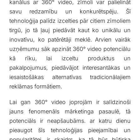
kanālus ar 360° video, zīmoli var palielināt⁢
savu redzamību un konkurētspēju. Šī
tehnoloģija palīdz​ izcelties pār citiem zīmoliem
tirgū, jo tā ļauj piedāvāt kaut ko unikālu un
inovatīvu, ko patērētāji meklē. Arvien vairāk
uzņēmumu sāk apzināt ‌360°⁢ video potenciālu
kā rīku, lai izceltu produktus un
pakalpojumus, piedāvājot interesantākas un⁤
iesaistošākas alternatīvas tradicionālajiem
reklāmas formātiem.
Lai gan ‍360° video joprojām ir salīdzinoši
jauns fenomenāls mārketinga pasaulē, tā
potenciāls ir neapšaubāms. ar katru‌ dienu
pieaugot šīs tehnoloģijas pieejamībai un
popularitātei, ir ‍skaidrs, ⁤ka tā būs būtiska