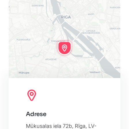
Adrese
Leaflet
|
Map tiles by
CARTO
, under
CC BY 3.0
. Data by
OpenStreetMap
, under ODbL.
Mūkusalas iela 72b, Rīga, LV-