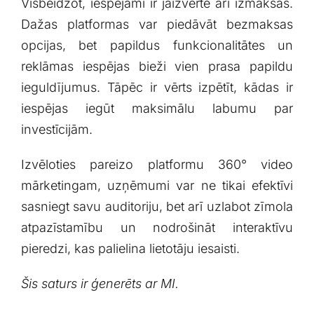
Visbeidzot, iespējami ir jāizvērtē​ arī izmaksas.
Dažas platformas var piedāvāt bezmaksas
opcijas, bet papildus funkcionalitātes un
‌reklāmas iespējas bieži vien prasa papildu
ieguldījumus. Tāpēc ir vērts izpētīt, kādas ir
iespējas iegūt maksimālu ⁣labumu par
investīcijām.
Izvēloties pareizo platformu 360° video
mārketingam, uzņēmumi var ne tikai ⁣efektīvi
⁣sasniegt savu auditoriju, bet arī uzlabot zīmola
atpazīstamību un nodrošināt interaktīvu
pieredzi, kas palielina lietotāju iesaisti.
Šis saturs ir⁤ ģenerēts ar MI.