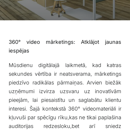
Blogs
Attēlu galerija
Video galerija
360° ⁤video mārketings: Atklājot jaunas
iespējas
Par mums
Mūsdienu digitālajā laikmetā, kad katras
sekundes vērtība ir⁤ neatsverama, mārketings
Vakances
piedzīvo ‍radikālas pārmaiņas. Arvien biežāk
uzņēmumi izvirza uzsvaru uz inovatīvām
BUJ
pieejām, lai piesaistītu un saglabātu klientu
interesi. Šajā kontekstā 360° videomateriāli ir
Kontakti
kļuvuši​ par spēcīgu rīku,kas ne tikai paplašina
auditorijas redzesloku,bet arī sniedz