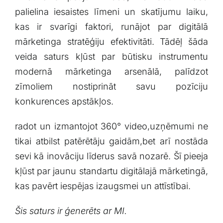
palielina iesaistes līmeni un skatījumu laiku,
kas ir svarīgi ⁣faktori, runājot par digitālā
mārketinga stratēģiju​ efektivitāti. Tādēļ šāda
veida saturs kļūst par būtisku instrumentu
modernā mārketinga arsenālā, palīdzot
zīmoliem nostiprināt savu pozīciju⁣
konkurences apstākļos.
radot un izmantojot 360° video,uzņēmumi ne
tikai ⁣atbilst patērētāju gaidām,bet‍ arī‌ nostāda
sevi kā inovāciju līderus savā nozarē. Šī pieeja
kļūst par jaunu standartu digitālajā mārketingā,
kas⁣ pavērt iespējas izaugsmei un attīstībai.
Šis saturs ir ģenerēts ar MI.