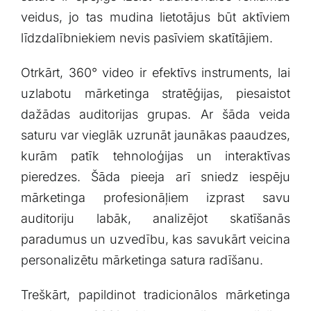
veidus, jo tas mudina lietotājus ⁢būt aktīviem
līdzdalībniekiem nevis pasīviem skatītājiem.
Otrkārt, 360° video ir efektīvs instruments, lai
uzlabotu mārketinga stratēģijas, piesaistot
dažādas auditorijas grupas. Ar šāda veida
saturu​ var vieglāk uzrunāt jaunākas paaudzes,
kurām patīk tehnoloģijas un interaktīvas
pieredzes. Šāda pieeja arī sniedz iespēju
mārketinga profesionāļiem izprast savu
auditoriju labāk, analizējot skatīšanās
paradumus un uzvedību, kas savukārt veicina
personalizētu ‍mārketinga satura radīšanu.
Treškārt,‍ papildinot tradicionālos mārketinga