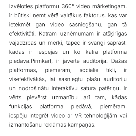
Izvēloties platformu 360° video mārketingam,
ir būtiski ņemt vērā⁣ vairākus faktorus, kas var
ietekmēt ⁢gan video⁢ sasniegšanu, gan tā
⁢efektivitāti. Katram uzņēmumam ir atšķirīgas
vajadzības un mērķi, tāpēc ir svarīgi saprast,
kādas ir iespējas un ko katra platforma
piedāvā.Pirmkārt, ir jāvērtē auditorija. Dažas
platformas, piemēram, sociālie tīkli, ir
visefektīvākās, lai sasniegtu​ plašu auditoriju
un nodrošinātu interaktīvu satura patēriņu. Ir
vērts pievērst uzmanību arī tam, kādas
funkcijas platforma piedāvā, piemēram,
iespēju​ integrēt video ar VR tehnoloģijām vai
izmantošanu⁣ reklāmas kampaņās.