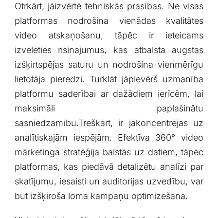
Otrkārt, jāizvērtē ‍tehniskās prasības. Ne visas
platformas‍ nodrošina vienādas⁢ kvalitātes
video‌ atskaņošanu, tāpēc ir ieteicams
izvēlēties risinājumus, kas atbalsta augstas
izšķirtspējas saturu un ⁤nodrošina vienmērīgu
lietotāja pieredzi.⁣ Turklāt jāpievērš uzmanība
platformu saderībai⁢ ar dažādiem ierīcēm, lai
maksimāli paplašinātu
sasniedzamību.Treškārt, ⁢ir jākoncentrējas uz
analītiskajām iespējām. Efektīva 360°​ video
mārketinga stratēģija‌ balstās uz datiem, tāpēc
platformas, kas piedāvā detalizētu analīzi par
skatījumu, iesaisti un auditorijas uzvedību, var
būt izšķiroša loma kampaņu optimizēšanā.