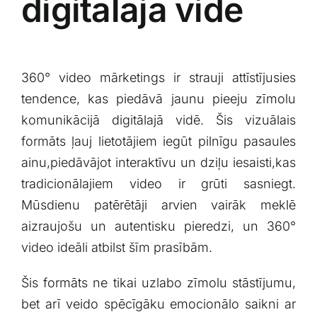
digitālajā vidē
360° video mārketings ​ir strauji attīstījusies
tendence, kas piedāvā jaunu pieeju zīmolu
komunikācijā digitālajā vidē. Šis vizuālais
formāts ļauj lietotājiem iegūt pilnīgu pasaules
ainu,piedāvājot interaktīvu un dziļu iesaisti,kas
tradicionālajiem video ir ​grūti sasniegt.
Mūsdienu patērētāji arvien ‌vairāk ‌meklē
aizraujošu un autentisku pieredzi, un ‌360°
video ideāli atbilst šīm prasībām.
Šis formāts ne tikai uzlabo zīmolu ​stāstījumu,
bet arī veido spēcīgāku ⁢emocionālo saikni ar