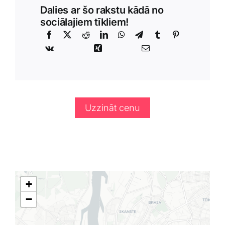
Dalies ar šo rakstu kādā no
sociālajiem tīkliem!
Uzzināt cenu
+
−