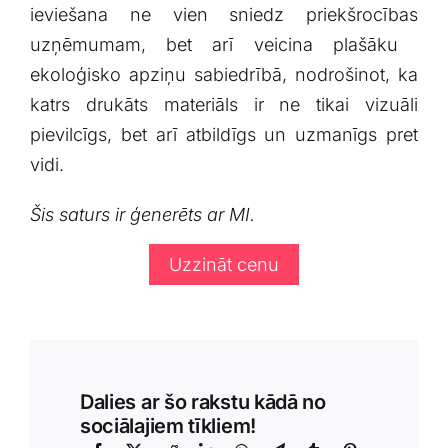
ieviešana ne vien sniedz priekšrocības
uzņēmumam, bet arī veicina ​plašāku ​
ekoloģisko apziņu sabiedrībā, nodrošinot, ⁣ka
katrs ​drukāts materiāls ir ne⁤ tikai vizuāli
pievilcīgs, bet arī ⁣atbildīgs un uzmanīgs ​pret
vidi.
Šis saturs ir ģenerēts⁣ ar MI.
Uzzināt cenu
Dalies ar šo rakstu kādā no
sociālajiem tīkliem!