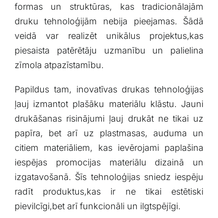
formas un struktūras, kas tradicionālajām
druku tehnoloģijām⁤ nebija pieejamas.‍ Šādā
veidā⁢ var realizēt unikālus projektus,kas
piesaista patērētāju‌ uzmanību⁤ un palielina
zīmola atpazīstamību.
Papildus tam, inovatīvas drukas tehnoloģijas
ļauj izmantot⁢ plašāku materiālu klāstu. Jauni
drukāšanas risinājumi ļauj drukāt ne‍ tikai uz
papīra, bet arī ‌uz plastmasas,⁤ auduma un
citiem materiāliem, kas ⁤ievērojami paplašina
iespējas promocijas materiālu dizainā ​un
izgatavošanā. Šīs tehnoloģijas sniedz iespēju
⁢radīt produktus,kas ir ne tikai estētiski
pievilcīgi,bet arī funkcionāli un ilgtspējīgi.