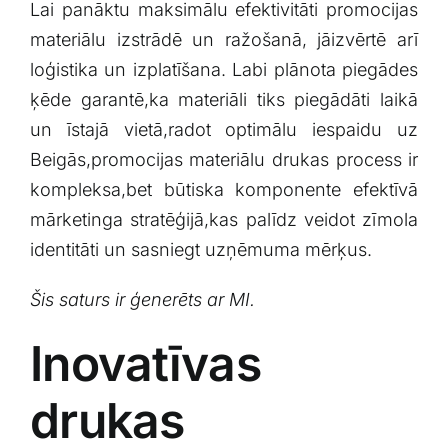
Lai ⁤panāktu maksimālu efektivitāti⁤ promocijas⁢
materiālu izstrādē un ​ražošanā,​ jāizvērtē arī
loģistika un izplatīšana. Labi plānota‍ piegādes
ķēde garantē,ka ⁤materiāli tiks piegādāti laikā
un īstajā vietā,radot optimālu iespaidu uz‍
Beigās,promocijas materiālu drukas process ir‌
kompleksa,bet ‍būtiska komponente efektīvā
mārketinga stratēģijā,kas⁣ palīdz veidot zīmola
identitāti un sasniegt uzņēmuma mērķus.
Šis saturs ir ģenerēts ⁣ar ‍MI.
Inovatīvas
drukas