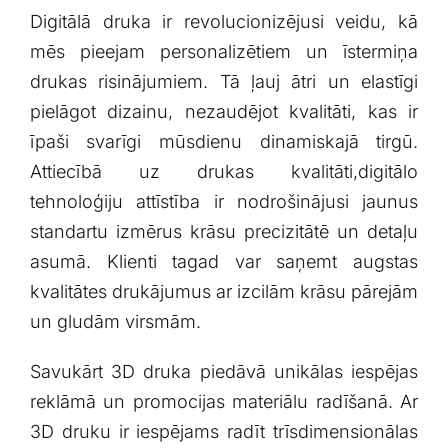
Digitālā druka ir‍ revolucionizējusi veidu, kā
mēs ‍pieejam ‍personalizētiem un īstermiņa
‍drukas risinājumiem. Tā ļauj​ ātri un elastīgi
pielāgot dizainu, nezaudējot kvalitāti, kas ir
īpaši svarīgi mūsdienu dinamiskajā tirgū.
Attiecībā uz drukas kvalitāti,digitālo
tehnoloģiju attīstība ir nodrošinājusi jaunus
standartu izmērus krāsu⁢ precizitātē un⁢ detaļu
asumā. Klienti tagad⁤ var saņemt augstas
kvalitātes drukājumus ar izcilām krāsu pārejām
un gludām virsmām.
Savukārt 3D druka piedāvā unikālas iespējas
reklāmā un⁤ promocijas materiālu radīšanā. Ar
⁢3D druku​ ir iespējams radīt trīsdimensionālas⁣