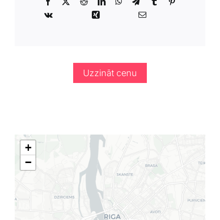
Uzzināt cenu
+
−