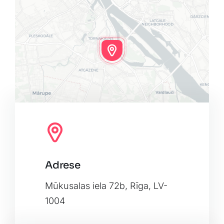
Adrese
Leaflet
|
Map tiles by
CARTO
, under
CC BY 3.0
. Data by
OpenStreetMap
, under ODbL.
Mūkusalas iela 72b, Rīga, LV-
1004