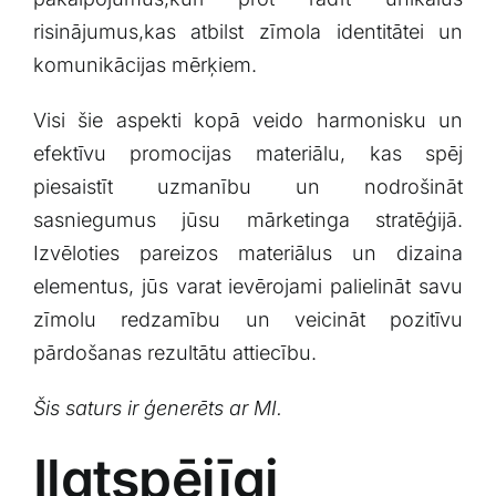
risinājumus,kas atbilst‍ zīmola identitātei ⁤un
komunikācijas mērķiem.
Visi šie aspekti kopā⁤ veido harmonisku un‍
efektīvu⁤ promocijas materiālu, ​kas spēj
piesaistīt uzmanību un nodrošināt
sasniegumus jūsu mārketinga stratēģijā.
Izvēloties pareizos materiālus un⁣ dizaina⁤
elementus, jūs varat ievērojami palielināt ⁢savu
zīmolu redzamību un veicināt pozitīvu​
pārdošanas rezultātu⁤ attiecību.
Šis saturs⁢ ir ģenerēts ar MI.
Ilgtspējīgi