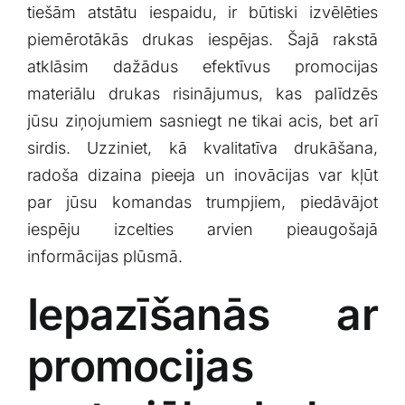
tiešām atstātu⁣ iespaidu, ir būtiski izvēlēties
Klientu portāls
piemērotākās drukas ​iespējas. Šajā rakstā
atklāsim‍ dažādus efektīvus promocijas⁣
English
materiālu drukas ⁢risinājumus,⁢ kas palīdzēs
jūsu⁣ ziņojumiem sasniegt ne tikai acis, bet arī
sirdis. Uzziniet, kā kvalitatīva drukāšana,
radoša dizaina pieeja un inovācijas var kļūt
par⁢ jūsu komandas trumpjiem, piedāvājot
iespēju izcelties ​arvien pieaugošajā
informācijas plūsmā.
Iepazīšanās ar
promocijas