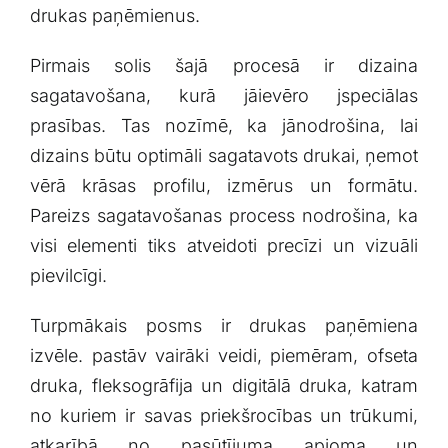
drukas ‌paņēmienus.
Pirmais⁤ solis šajā procesā ir dizaina
sagatavošana, kurā jāievēro​ jspeciālas
‌prasības.⁤ Tas ⁣nozīmē, ka jānodrošina, lai
dizains būtu optimāli ⁢sagatavots drukai, ņemot
vērā ⁢krāsas‌ profilu, ‍izmērus un formātu.⁣
Pareizs sagatavošanas process nodrošina, ka
visi elementi tiks atveidoti precīzi ​un‌ vizuāli
⁣pievilcīgi.
Turpmākais ​posms ir drukas‌ paņēmiena
izvēle. pastāv vairāki veidi, ‌piemēram, ofseta
druka, fleksogrāfija un digitālā druka, katram
no kuriem ir savas priekšrocības‍ un trūkumi,
atkarībā no‍ pasūtījuma apjoma ‍un