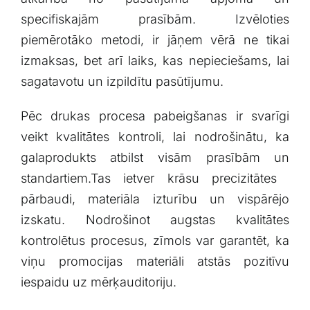
⁢specifiskajām‌ prasībām. Izvēloties
piemērotāko⁢ metodi, ​ir jāņem vērā ne tikai
izmaksas, bet ‌arī ​laiks, kas nepieciešams, lai
sagatavotu un ⁣izpildītu pasūtījumu.
Pēc drukas procesa pabeigšanas⁣ ir svarīgi
veikt kvalitātes kontroli, lai nodrošinātu, ka
galaprodukts atbilst visām prasībām un
standartiem.Tas ietver krāsu​ precizitātes ​
pārbaudi, materiāla izturību un vispārējo
izskatu. Nodrošinot augstas kvalitātes
kontrolētus procesus, zīmols var garantēt, ka
viņu promocijas‍ materiāli‍ atstās pozitīvu
iespaidu uz mērķauditoriju.