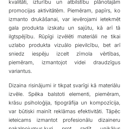
kvalitāti, izturību un atbilstību plānotajām
promocijas ⁤aktivitātēm. Piemēram, papīrs, ko
izmanto drukāšanai, var‌ ievērojami ietekmēt
gala produkta izskatu un sajūtu, kā arī tā
ilgtspējību. Rūpīgi izvēlēti ⁣materiāli ne tikai
uzlabo produkta ‌vizuālo pievilcību, bet arī
sniedz iespēju izcelt zīmola vērtības,
⁤piemēram, izmantojot videi draudzīgus
variantus.
Dizaina risinājumi ⁤ir ⁢tikpat svarīgi kā​ materiālu
izvēle. Spēka balstoti elementi, piemēram,‌
krāsu psiholoģija, tipogrāfija un kompozīcija,
var ⁤būtiski mainīt reklāmas efektivitāti. Tāpēc
ieteicams izmantot profesionālu‍ dizaineru
pakalpojumus,kuri prot radīt unikālus