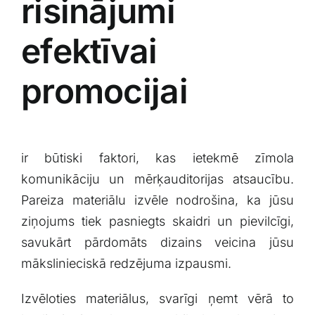
risinājumi
efektīvai
promocijai
ir ⁣būtiski faktori, kas ietekmē zīmola
komunikāciju‍ un mērķauditorijas atsaucību.
Pareiza⁣ materiālu izvēle ‌nodrošina, ka jūsu
ziņojums tiek ​pasniegts skaidri un pievilcīgi,
savukārt pārdomāts dizains veicina jūsu
mākslinieciskā⁢ redzējuma⁤ izpausmi.
Izvēloties materiālus, svarīgi ņemt‌ vērā to