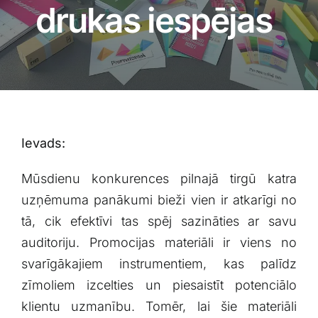
Blogs
drukas iespējas
Attēlu galerija
Video galerija
Ievads:
Par mums
Mūsdienu konkurences pilnajā tirgū katra
Vakances
uzņēmuma panākumi bieži ‌vien ir atkarīgi no
tā, cik efektīvi tas spēj sazināties ⁤ar savu
BUJ
⁢auditoriju. Promocijas ‌materiāli ir viens no
svarīgākajiem instrumentiem, kas palīdz​
zīmoliem ⁢izcelties​ un piesaistīt potenciālo
Kontakti
klientu uzmanību. Tomēr,⁢ lai šie materiāli