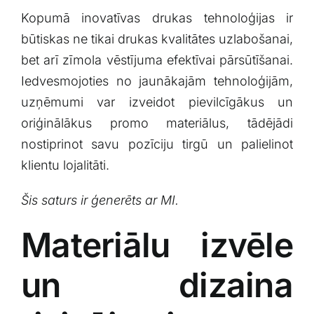
Kopumā inovatīvas drukas tehnoloģijas ir⁢
būtiskas ne⁤ tikai drukas kvalitātes uzlabošanai,
bet arī zīmola vēstījuma efektīvai pārsūtīšanai.
Iedvesmojoties ‍no jaunākajām ⁣tehnoloģijām,
uzņēmumi var‌ izveidot pievilcīgākus un
oriģinālākus promo materiālus, tādējādi
nostiprinot savu pozīciju‌ tirgū un palielinot
klientu lojalitāti.
Šis saturs ir ģenerēts ar MI.
Materiālu izvēle
un ​dizaina