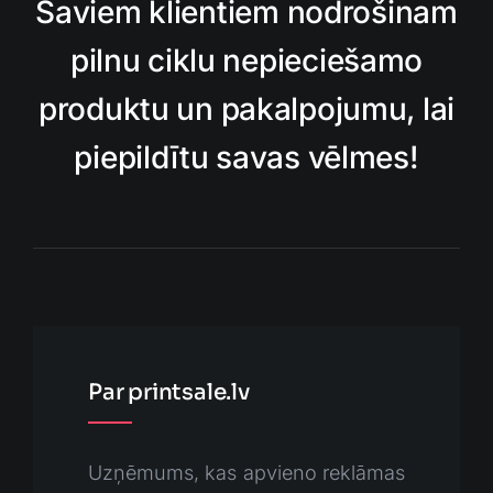
Saviem klientiem nodrošinam
pilnu ciklu nepieciešamo
produktu un pakalpojumu, lai
piepildītu savas vēlmes!
Par printsale.lv
Uzņēmums, kas apvieno reklāmas