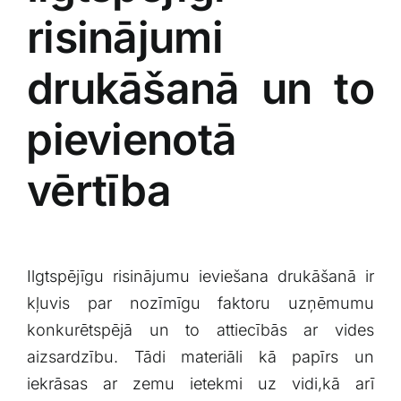
risinājumi
drukāšanā un to
⁣pievienotā
vērtība
Ilgtspējīgu risinājumu ieviešana drukāšanā ‍ir‌
kļuvis par​ nozīmīgu faktoru uzņēmumu
konkurētspējā un ‍to attiecībās ar vides
aizsardzību. Tādi materiāli kā papīrs un
iekrāsas ar zemu ietekmi ‌uz vidi,kā arī