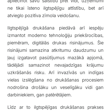
apliecinot savu saistību pret vidi, uzņēmumi
ne ⁤tikai īsteno ilgtspējīgu attīstību,‍ bet arī⁢
atvieglo⁤ pozitīva zīmola veidošanu.
Ilgtspējīgā drukāšana piedāvā arī⁢ iespēju
izmantot moderno tehnoloģiju priekšrocības,
piemēram, digitālās⁤ drukas risinājumus. Šie
⁤risinājumi samazina atkritumu daudzumu un
ļauj izgatavot ⁤pasūtījumus mazākā ⁣apjomā,
‌tādējādi ​samazinot nevajadzīgas krājumu
uzkrāšanās risku. ​Arī invazīvās un indīgas⁣
vielas​ izslēgšana no drukāšanas procesiem
nodrošina drošāku un⁤ veselīgāku vidi gan
darbiniekiem, gan patērētājiem.
Līdz ar to ilgtspējīgas drukāšanas prakses