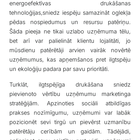
energoefektīvas drukāšanas
tehnoloģijas,sniedz iespēju samazināt⁤ oglekļa
pēdas ⁤nospiedumus un resursu patēriņu.
Šāda ​pieeja ⁢ne tikai ‍uzlabo uzņēmuma tēlu,
bet arī ​var palielināt klientu lojalitāti, jo
mūsdienu patērētāji arvien vairāk⁢ novērtē⁤
uzņēmumus, kas apņemšanos ‍pret ilgtspēju
un ekoloģiju padara par savu prioritāti.
Turklāt, ilgtspējīga ⁣drukāšana sniedz
pievienoto vērtību uzņēmumu marketinga
⁢stratēģijām. Apzinoties ​sociāli atbildīgas
prakses nozīmīgumu,⁢ uzņēmumi var labāk
pozicionēt sevi ⁣tirgū un pievērst uzmanību
patērētāju cerībām un gaidām. Tādējādi,