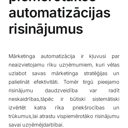
automatizācijas
risinājumus
Mārketinga automatizācija ir⁤ kļuvusi‌ par
neaizvietojamu rīku uzņēmumiem, kuri vēlas
uzlabot savas‌ mārketinga stratēģijas un
palielināt‌ efektivitāti. Tomēr tirgū pieejamo
risinājumu daudzveidība var radīt
neskaidrības,tāpēc ir būtiski sistemātiski
izvērtēt katra rīka priekšrocības un
trūkumus,lai atrastu‍ vispiemērotāko risinājumu‌
savai uzņēmējdarbībai.