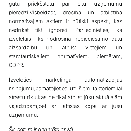
gūtu priekšstatu par citu uzņēmumu
pieredzi.Visbeidzot, ‍drošība un‍ atbilstība
normatīvajiem aktiem ir būtiski aspekti, kas
nedrīkst tikt‍ ignorēti. Pārliecinieties, ⁢ka
izvēlētais rīks nodrošina nepieciešamo datu
aizsardzību un atbilst vietējiem un
starptautiskajiem normatīviem, piemēram,
GDPR.
Izvēloties⁢ mārketinga ⁤automatizācijas‍
risinājumu,pamatojieties uz šiem faktoriem,lai
atrastu rīku,kas ne tikai atbilst jūsu aktuālajām
vajadzībām,bet arī attīstās kopā ar jūsu
uzņēmumu.
Šis saturs ⁤ir ģenerēts ar MI.