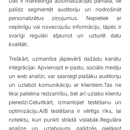
Dati ir mārketinga automatizācijas pamatā;⁣ tie⁤
palīdz segmentēt auditoriju ​un nodrošināt⁢
personalizētus ziņojumus.⁤ Nepietiek ar
nepilnīgu‌ vai novecojušu informāciju, tāpēc⁢ ir
svarīgi regulāri atjaunot un uzturēt datu
kvalitāti.
Treškārt, uzmanība jāpievērš dažādu kanālu
integrācijai. ⁣Apvienojot e-pastu, sociālo ⁣mediju
un web⁢ analīzi, var sasniegt plašāku⁣ auditoriju
un uzlabot⁤ komunikāciju ar klientiem.Tas ne
tikai palielina redzamību, bet arī ⁢uzlabo klientu
pieredzi.Ceturtkārt, izmantojiet ‌testēšanu‌ un
optimizāciju.A/B‌ testēšana ir vērtīgs rīks,‌ lai
noteiktu, kuri punkti strādā vislabāk.Regulāra
analīze un uzlabojumi palīdzēs pielāgot