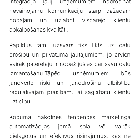
integrācija ļauj uzņēmumiem nodrošināt
nevainojamu​ komunikāciju starp dažādām
nodaļām un uzlabot vispārējo klientu​
apkalpošanas kvalitāti.
Papildus ‍tam,⁣ uzsvars tiks likts uz datu⁢
drošību un privātuma jautājumiem, jo ​arvien⁢
vairāk patērētāju ir nobažījušies par savu datu
izmantošanu.Tāpēc uzņēmumiem būs
jānovērtē ​riski⁢ un⁣ jānodrošina atbilstība
regulatīvajām prasībām,‍ lai saglabātu‌ klientu
uzticību.
Kopumā nākotnes tendences ⁤mārketinga
automatizācijas jomā sola vēl vairāk
pielāgotus un efektīvus risinājumus, kas ne