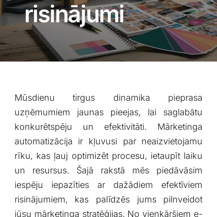
Blogs
risinājumi
Attēlu galerija
Video galerija
Mūsdienu tirgus dinamika pieprasa
Par mums
uzņēmumiem jaunas pieejas, lai‍ saglabātu
‍konkurētspēju un efektivitāti. Mārketinga
Vakances
automatizācija ir kļuvusi par neaizvietojamu
rīku, kas ļauj optimizēt procesu,⁢ ietaupīt laiku
BUJ
un resursus. Šajā rakstā ⁣mēs piedāvāsim
iespēju iepazīties ar dažādiem efektīviem
Kontakti
risinājumiem, kas palīdzēs ⁢jums pilnveidot
jūsu mārketinga stratēģijas. ⁤No vienkāršiem e-