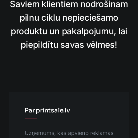
Saviem klientiem nodrošinam
pilnu ciklu nepieciešamo
produktu un pakalpojumu, lai
piepildītu savas vēlmes!
Par printsale.lv
Uzņēmums, kas apvieno reklāmas