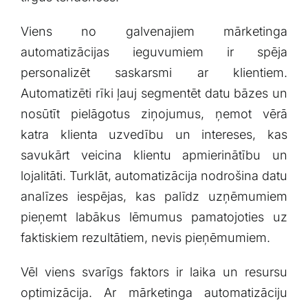
Viens no⁣ galvenajiem mārketinga
automatizācijas ieguvumiem ir spēja
⁤personalizēt saskarsmi ar klientiem.
Automatizēti rīki ļauj segmentēt datu bāzes un‌
nosūtīt pielāgotus ziņojumus, ņemot vērā
katra klienta uzvedību​ un intereses, kas
⁢savukārt veicina klientu apmierinātību un
lojalitāti. Turklāt, automatizācija nodrošina datu
analīzes iespējas, kas palīdz uzņēmumiem
pieņemt⁤ labākus lēmumus pamatojoties uz
faktiskiem ⁢rezultātiem,‌ nevis pieņēmumiem.
Vēl viens ⁢svarīgs faktors ir‌ laika un resursu
optimizācija.‌ Ar ​mārketinga automatizāciju⁤