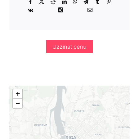
Uzzināt cenu
+
−