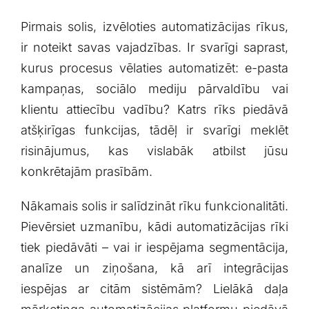
Pirmais solis, izvēloties automatizācijas rīkus,
⁤ir noteikt savas vajadzības. Ir svarīgi​ saprast,
kurus procesus vēlaties automatizēt: e-pasta
kampaņas, sociālo mediju pārvaldību vai
klientu attiecību vadību? Katrs⁣ rīks piedāvā
atšķirīgas funkcijas,⁣ tādēļ ir svarīgi meklēt
risinājumus, kas vislabāk atbilst jūsu
konkrētajām prasībām.
Nākamais solis ir salīdzināt rīku⁤ funkcionalitāti.
Pievērsiet uzmanību, kādi automatizācijas⁢ rīki
tiek piedāvāti⁣ – vai ir iespējama segmentācija,
analīze un ziņošana, kā arī integrācijas
iespējas ar citām sistēmām? Lielākā daļa