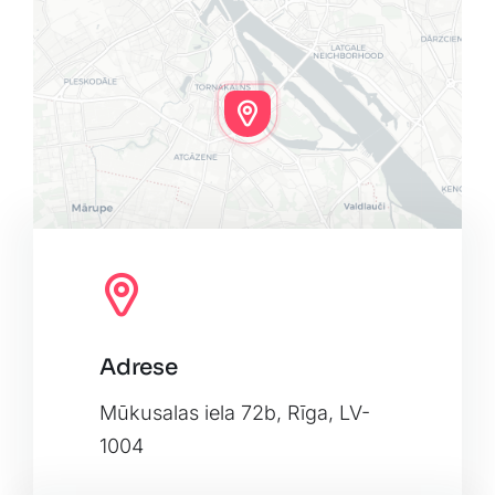
Adrese
Leaflet
|
Map tiles by
CARTO
, under
CC BY 3.0
. Data by
OpenStreetMap
, under ODbL.
Mūkusalas iela 72b, Rīga, LV-
1004