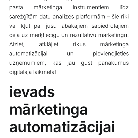
Klientu portāls
pasta mārketinga instrumentiem līdz
sarežģītām datu analīzes platformām –‌ šie ​rīki
var kļūt par jūsu labākajiem sabiedrotajiem
English
ceļā ‌uz mērķtiecīgu un rezultatīvu mārketingu.
Aiziet, atklājiet rīkus mārketinga
automatizācijai un pievienojieties
uzņēmumiem,‍ kas ⁣jau gūst panākumus
digitālajā laikmetā!
ievads⁣
mārketinga
automatizācijai