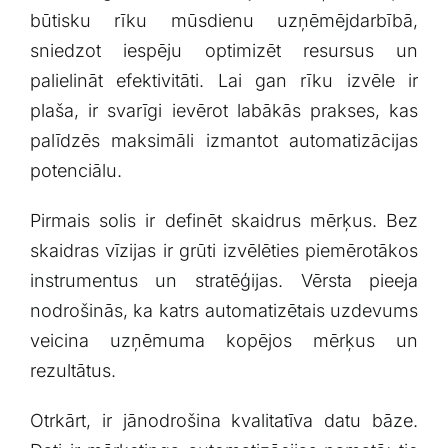
būtisku rīku mūsdienu uzņēmējdarbībā,
sniedzot iespēju optimizēt resursus un
palielināt‍ efektivitāti. Lai gan rīku⁣ izvēle ir
plaša,‍ ir svarīgi ievērot labākās prakses, kas
‌palīdzēs maksimāli izmantot automatizācijas
potenciālu.
Pirmais solis ⁢ir definēt skaidrus mērķus. ⁢Bez
skaidras vīzijas ir ‌grūti izvēlēties piemērotākos
instrumentus un stratēģijas. Vērsta pieeja
nodrošinās, ka katrs automatizētais uzdevums‍
veicina⁢ uzņēmuma kopējos ​mērķus un​
rezultātus.
Otrkārt, ir jānodrošina kvalitatīva datu bāze.