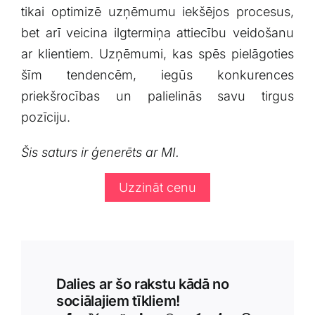
tikai optimizē uzņēmumu iekšējos procesus,
bet arī veicina ilgtermiņa ⁣attiecību veidošanu
ar klientiem. Uzņēmumi, kas spēs pielāgoties
šīm tendencēm, iegūs konkurences
priekšrocības un ⁢palielinās savu tirgus
pozīciju.
Šis saturs ir ģenerēts ar MI.
Uzzināt cenu
Dalies ar šo rakstu kādā no
sociālajiem tīkliem!