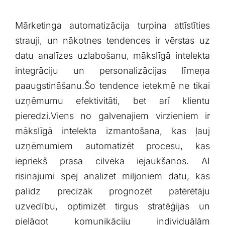
Mārketinga automatizācija turpina attīstīties
strauji, un nākotnes tendences ir vērstas uz
datu analīzes uzlabošanu,​ mākslīgā intelekta
‌integrāciju un​ personalizācijas līmeņa
paaugstināšanu.Šo tendence ietekmē⁤ ne tikai
⁤uzņēmumu​ efektivitāti, bet⁤ arī klientu
pieredzi.Viens no galvenajiem virzieniem ir
mākslīgā intelekta izmantošana, kas ļauj
uzņēmumiem automatizēt procesu, kas
iepriekš prasa cilvēka iejaukšanos. AI
risinājumi spēj analizēt miljoniem datu, kas
palīdz​ precīzāk prognozēt patērētāju
uzvedību, optimizēt tirgus ​stratēģijas⁣ un
pielāgot ‌komunikāciju individuālām