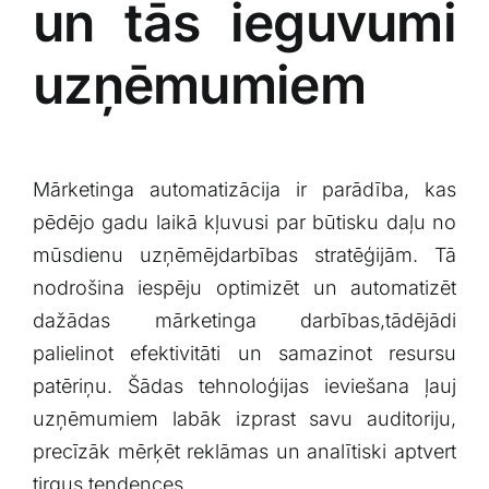
un tās ieguvumi
uzņēmumiem
Mārketinga automatizācija ir parādība, ⁣kas
pēdējo gadu laikā ⁤kļuvusi par būtisku daļu no
mūsdienu uzņēmējdarbības stratēģijām. Tā
nodrošina iespēju optimizēt un automatizēt⁣
dažādas mārketinga​ darbības,tādējādi
palielinot efektivitāti un samazinot resursu
patēriņu. Šādas⁤ tehnoloģijas ieviešana ļauj⁢
uzņēmumiem⁤ labāk izprast savu auditoriju,
precīzāk mērķēt reklāmas un analītiski ‌aptvert
tirgus tendences.