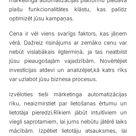
mārketinga automatizācijas‍ platformu piedāvā⁤
plašu funkcionalitātes klāstu, kas palīdz
optimizēt jūsu kampaņas.
Cena ir vēl viens svarīgs faktors, ‌kas ​jāņem
vērā. Dažreiz ⁣risinājums ar zemāko cenu var
nebūt vislabākais ilgtermiņā, ja ⁢tas neatbilst
jūsu pieaugošajām vajadzībām. Novērtējiet
investīcijas atdevi un analizējiet,kā katrs rīks
var uzlabot jūsu biznesa ⁤procesus.
Izvēloties tieši mārketinga⁢ automatizācijas
rīku, neaizmirstiet par lietošanas ērtumu un
lietotāja pieredzi.Rīkiem jābūt intuitīviem un⁢
viegli saprotamiem, lai jums nebūtu jātērē laiks
mācībām. Izpētiet lietotāju atsauksmes, lai