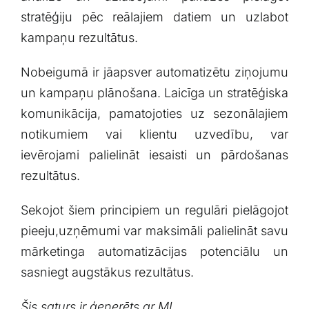
stratēģiju pēc reālajiem datiem un⁤ uzlabot⁣
kampaņu rezultātus.
Nobeigumā ir jāapsver automatizētu ziņojumu
un kampaņu plānošana. Laicīga un stratēģiska
komunikācija, pamatojoties uz sezonālajiem
notikumiem vai klientu uzvedību,‌ var⁤
ievērojami palielināt ​iesaisti un pārdošanas
rezultātus.
Sekojot ‌šiem principiem un regulāri pielāgojot
pieeju,uzņēmumi var maksimāli ⁢palielināt savu
mārketinga automatizācijas potenciālu un
sasniegt augstākus rezultātus.
Šis​ saturs ⁣ir ģenerēts ar MI.