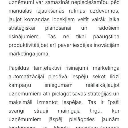
uzņēmumi var ‍samazināt nepieciešamību pēc
manuālas iejaukšanās rutīnas uzdevumos,
ļaujot ‌komandas locekļiem veltīt vairāk laika
stratēģiskai plānošanai un radošiem
⁢risinājumiem. Tas ne tikai paaugstina‌
produktivitāti,bet arī paver iespējas inovācijām
mārketinga jomā.
Papildus tam,efektīvi ‌risinājumi mārketinga
automatizācijai piedāvā iespēju sekot līdzi
kampaņu sniegumam reāllaikā,ļaujot
uzņēmumiem ātri pielāgot savas stratēģijas un
maksimāli izmantot iespējas. Tas ir īpaši
svarīgi strauji mainīgajā tirgū, kur⁤
uzņēmumiem‌ jāspēj pielāgoties jaunām
tendencēm un klientu prasībām.Kopumā