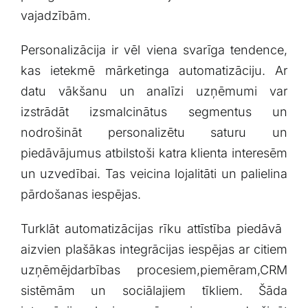
vajadzībām.
Personalizācija ir‍ vēl viena svarīga tendence,
kas ietekmē mārketinga automatizāciju. Ar‍
datu ‌vākšanu un analīzi uzņēmumi‍ var
izstrādāt izsmalcinātus⁤ segmentus un
nodrošināt personalizētu ⁤saturu un
piedāvājumus atbilstoši katra klienta interesēm
un uzvedībai. ⁣Tas‌ veicina lojalitāti⁣ un palielina
pārdošanas iespējas.
Turklāt automatizācijas⁤ rīku ‍attīstība piedāvā ​
aizvien plašākas ⁤integrācijas iespējas ar citiem
uzņēmējdarbības procesiem,piemēram,CRM
sistēmām un sociālajiem tīkliem. Šāda