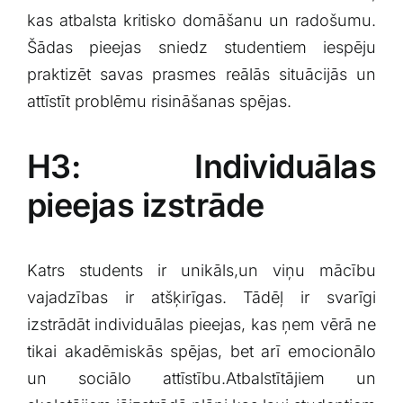
kas atbalsta ⁤kritisko domāšanu un ‍radošumu.
Šādas pieejas sniedz ‍studentiem iespēju
praktizēt savas prasmes reālās⁢ situācijās un
⁣attīstīt problēmu risināšanas spējas.
H3: Individuālas
pieejas izstrāde
Katrs ‍students ir unikāls,un viņu mācību
vajadzības ir atšķirīgas. Tādēļ ir svarīgi
izstrādāt​ individuālas pieejas, kas ņem vērā ne
‍tikai akadēmiskās spējas,​ bet⁢ arī emocionālo
un sociālo attīstību.Atbalstītājiem un