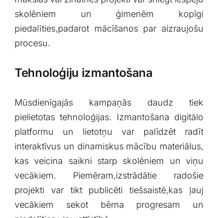
skolēniem un ģimenēm⁢ kopīgi
piedalīties,padarot⁢ mācīšanos ‍par aizraujošu
procesu.
Tehnoloģiju izmantošana
Mūsdienīgajās kampaņās daudz tiek
pielietotas tehnoloģijas. Izmantošana⁣ digitālo
platformu un lietotņu var⁢ palīdzēt radīt
interaktīvus ⁢un dinamiskus mācību materiālus,‌
kas veicina saikni starp skolēniem un viņu
vecākiem. Piemēram,izstrādātie radošie
projekti var ⁤tikt⁢ publicēti ⁤tiešsaistē,kas ļauj
vecākiem ⁢sekot⁢ bērna progresam ⁤un