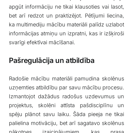
apgūt informāciju ne ⁢tikai klausoties vai lasot,
bet arī ‌redzot un praktizējot.‌ Pētījumi liecina,⁢
ka multimediju ⁣mācību ‍materiāli palīdz uzlabot
informācijas atmiņu un ⁣izpratni,​ kas⁢ ir izšķiroši
svarīgi efektīvai mācīšanai.
Pašregulācija un atbildība
Radošie mācību‍ materiāli ⁣pamudina skolēnus
uzņemties atbildību par savu⁣ mācību procesu.
Izmantojot dažādus ​radošus uzdevumus un
⁣projektus, skolēni⁤ attīsta pašdisciplīnu‍ un
spēju plānot savu laiku. Šāda ​pieeja ⁣ne⁣ tikai
palielina ‍motivāciju, bet arī⁢ sagatavo skolēnus
nākotnes izaicinājumiem, kas prasa