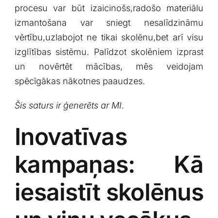
procesu var būt izaicinošs,radošo materiālu
izmantošana var ​sniegt nesalīdzināmu
vērtību,uzlabojot⁢ ne ​tikai skolēnu,bet⁢ arī visu‌
izglītības⁤ sistēmu. ‍Palīdzot skolēniem izprast​
un novērtēt mācības, mēs veidojam
‌spēcīgākas nākotnes⁢ paaudzes.
Šis⁣ saturs ir‌ ģenerēts ar MI.
Inovatīvas⁣
kampaņas: Kā
iesaistīt ⁣skolēnus