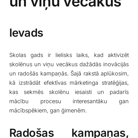
​un viņu vecākus
Ievads
Skolas gads ir lielisks laiks, kad⁢ aktivizēt‍
skolēnus un⁢ viņu vecākus‌ dažādās inovācijās
un radošās kampaņās. Šajā ‌rakstā aplūkosim,
kā⁤ izstrādāt efektīvas‍ mārketinga stratēģijas,
kas sekmēs‍ skolēnu iesaisti un padarīs
⁤mācību procesu interesantāku gan
mācībspēkiem, ‌gan ⁢ģimenēm. ‍
Radošas⁤ kampaņas,