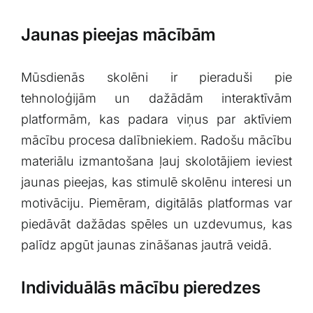
Jaunas pieejas mācībām
Mūsdienās skolēni ir pieraduši‍ pie
tehnoloģijām un‌ dažādām interaktīvām
platformām, kas padara viņus par aktīviem
mācību procesa dalībniekiem. ⁣Radošu mācību
materiālu izmantošana ļauj skolotājiem⁤ ieviest
jaunas pieejas, kas stimulē‍ skolēnu interesi un
motivāciju. Piemēram, digitālās platformas ⁢var
piedāvāt ⁣dažādas spēles⁣ un‌ uzdevumus, kas
palīdz⁣ apgūt jaunas zināšanas jautrā ⁤veidā.
Individuālās mācību pieredzes