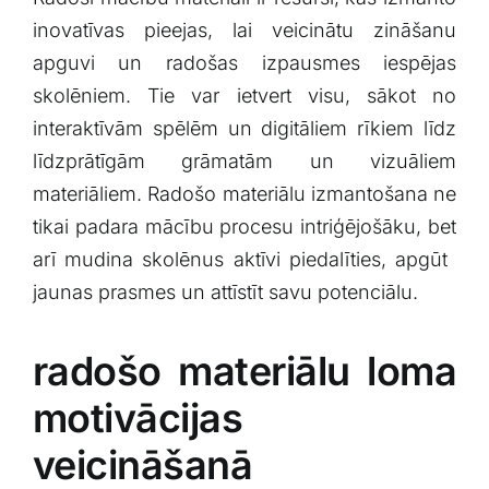
inovatīvas pieejas, ⁢lai veicinātu zināšanu⁢
apguvi un⁤ radošas⁤ izpausmes iespējas
skolēniem. Tie ⁣var ietvert visu, sākot no
interaktīvām ⁢spēlēm un digitāliem ⁤rīkiem līdz‌
līdzprātīgām grāmatām un vizuāliem
materiāliem. ⁢Radošo materiālu izmantošana​ ne
tikai padara mācību ‌procesu intriģējošāku, ⁤bet
arī mudina skolēnus aktīvi piedalīties, apgūt ​
jaunas ⁢prasmes un attīstīt ​savu potenciālu.
radošo materiālu loma
motivācijas
veicināšanā