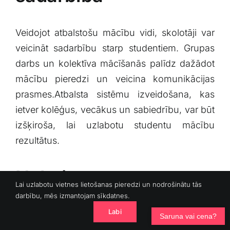
Veidojot⁣ atbalstošu mācību vidi, skolotāji‌ var
veicināt sadarbību starp studentiem. ⁤Grupas
darbs un kolektīva mācīšanās‍ palīdz ⁢dažādot
mācību​ pieredzi ⁢un veicina komunikācijas
prasmes.Atbalsta​ sistēmu izveidošana, kas
ietver ‌kolēģus, ‍vecākus un sabiedrību, var būt
izšķiroša, lai‌ uzlabotu studentu ⁣mācību
⁤rezultātus.
Nobeigums
Lai uzlabotu vietnes lietošanas pieredzi un nodrošinātu tās
darbību, mēs izmantojam sīkdatnes.
Labi
Pielāgojot⁣ mācību⁢ procesus mūsdienu
Saruna vai cena?