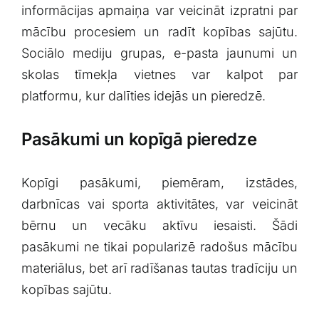
‌informācijas apmaiņa var veicināt ⁤izpratni par
mācību procesiem⁢ un radīt kopības⁣ sajūtu.
Sociālo mediju grupas,⁣ e-pasta jaunumi ⁣un
skolas tīmekļa ​vietnes var kalpot⁤ par
platformu, kur dalīties idejās ⁢un pieredzē.
Pasākumi un kopīgā pieredze
Kopīgi ⁢pasākumi,⁣ piemēram, izstādes,
darbnīcas ⁣vai sporta aktivitātes, var veicināt
bērnu un vecāku aktīvu iesaisti. ‌Šādi
⁢pasākumi ne tikai ⁢popularizē radošus mācību
materiālus, ⁤bet ⁣arī radīšanas⁢ tautas tradīciju un⁤
kopības sajūtu. ⁢