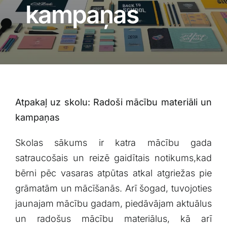
Blogs
kampaņas
Attēlu galerija
Video galerija
Atpakaļ uz skolu: Radoši ⁤mācību materiāli ​un
Par mums
kampaņas
Vakances
Skolas sākums ir‌ katra mācību ‍gada
satraucošais un reizē gaidītais ⁢notikums,kad⁤
BUJ
bērni pēc vasaras atpūtas atkal atgriežas pie
grāmatām⁢ un ⁣mācīšanās. Arī‌ šogad, tuvojoties
jaunajam mācību ⁣gadam, piedāvājam aktuālus⁤
Kontakti
un radošus mācību​ materiālus, kā arī⁢