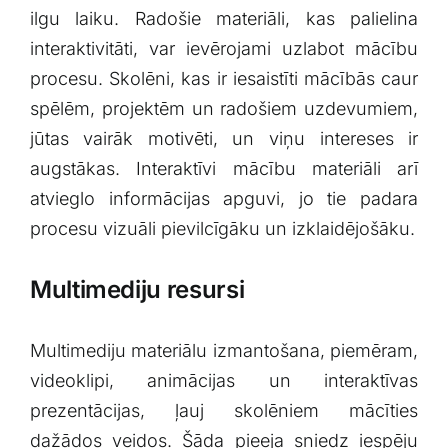
ilgu laiku. ⁤Radošie materiāli, kas palielina
interaktivitāti, var ievērojami uzlabot mācību
⁤procesu. Skolēni, kas ir iesaistīti mācībās caur
spēlēm, projektēm un radošiem ​uzdevumiem,​
jūtas vairāk motivēti, un viņu intereses ir
augstākas. Interaktīvi mācību materiāli arī
atvieglo informācijas apguvi, jo ​tie padara
procesu ​vizuāli ⁢pievilcīgāku un izklaidējošāku.
Multimediju resursi
Multimediju materiālu izmantošana, ​piemēram,
videoklipi, animācijas un interaktīvas
prezentācijas, ļauj skolēniem mācīties
dažādos ‌veidos. Šāda⁤ pieeja ‌sniedz iespēju