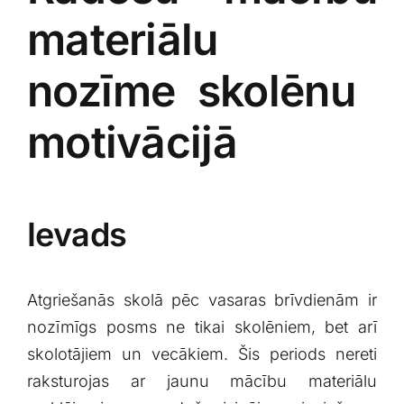
‍materiālu
nozīme skolēnu ​
motivācijā
Ievads
Atgriešanās skolā pēc⁣ vasaras brīvdienām ir
nozīmīgs‍ posms ne tikai skolēniem, bet arī
⁤skolotājiem un vecākiem. Šis periods ⁢nereti
raksturojas‍ ar jaunu mācību‌ materiālu