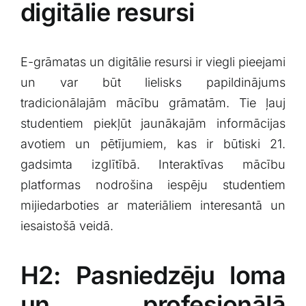
digitālie ​resursi
E-grāmatas⁣ un ⁢digitālie resursi‍ ir viegli ⁤pieejami
un var ⁢būt lielisks papildinājums⁤
tradicionālajām mācību grāmatām. Tie ļauj⁢
studentiem ⁣piekļūt jaunākajām ⁣informācijas
avotiem un⁢ pētījumiem,⁢ kas ir būtiski 21.⁢
gadsimta izglītībā. Interaktīvas mācību
platformas ​nodrošina iespēju ‍studentiem
mijiedarboties ar materiāliem⁢ interesantā ⁤un
‌iesaistošā veidā.
H2: Pasniedzēju ⁣loma
un profesionālā