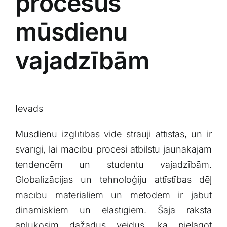
‌procesus⁢
mūsdienu
vajadzībām
Ievads
Mūsdienu izglītības vide⁤ strauji ⁢attīstās, ‌un ir
svarīgi, lai mācību⁣ procesi ‍atbilstu jaunākajām
tendencēm un studentu vajadzībām.⁢
Globalizācijas un tehnoloģiju⁣ attīstības dēļ
mācību materiāliem un metodēm ir ​jābūt
dinamiskiem‌ un‌ elastīgiem.⁢ Šajā ‍rakstā
aplūkosim ‌dažādus ⁤veidus,⁤ kā pielāgot