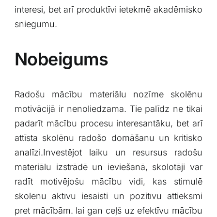
interesi, bet ⁤arī produktīvi ietekmē⁢ akadēmisko
⁤sniegumu.
Nobeigums
Radošu mācību⁣ materiālu ⁣nozīme skolēnu
motivācijā ir nenoliedzama. Tie palīdz ne tikai
‍padarīt mācību procesu interesantāku, bet arī‌
attīsta skolēnu ⁤radošo domāšanu ‍un ⁤kritisko
analīzi.Investējot laiku‌ un resursus radošu
materiālu⁣ izstrādē un ieviešanā, skolotāji var
radīt motivējošu mācību vidi, kas stimulē
skolēnu aktīvu iesaisti ‌un pozitīvu attieksmi
pret⁤ mācībām. lai gan ceļš ‌uz efektīvu mācību