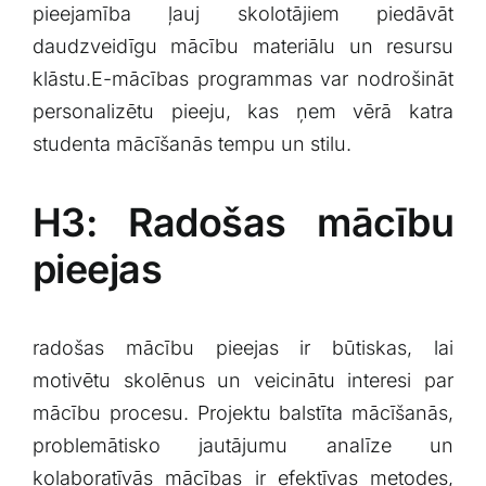
⁢pieejamība⁣ ļauj skolotājiem ⁢piedāvāt
daudzveidīgu mācību materiālu un resursu
klāstu.E-mācības‍ programmas var nodrošināt
personalizētu ⁤pieeju, kas ņem vērā katra
studenta mācīšanās tempu⁤ un stilu.
H3: Radošas ⁢mācību
pieejas
radošas mācību⁣ pieejas ir būtiskas, ‍lai
motivētu skolēnus un veicinātu interesi⁤ par
mācību procesu. ⁣Projektu balstīta‍ mācīšanās,
problemātisko jautājumu analīze⁣ un
kolaboratīvās mācības ir⁣ efektīvas metodes,