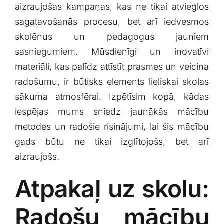
aizraujošas ‍kampaņas, kas‍ ne‍ tikai ⁤atvieglos
Klientu portāls
sagatavošanās procesu, bet arī‍ iedvesmos
skolēnus un pedagogus ‍jauniem
English
⁢sasniegumiem. ⁤Mūsdienīgi ⁢un⁢ inovatīvi
materiāli, kas⁤ palīdz attīstīt prasmes⁤ un veicina
radošumu, ir būtisks elements lieliskai skolas
sākuma atmosfērai. Izpētīsim kopā, ‍kādas
⁣iespējas​ mums sniedz jaunākās mācību‌
metodes ⁣un radošie risinājumi,⁣ lai šis mācību⁢
gads būtu ne ​tikai ⁤izglītojošs, bet ‌arī
aizraujošs.
Atpakaļ uz skolu:​
Radošu mācību