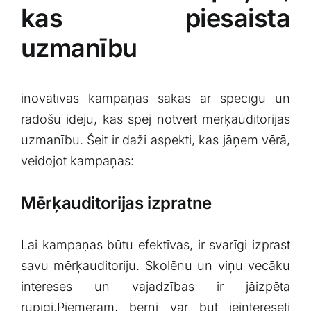
kas ⁣piesaista
uzmanību
inovatīvas kampaņas sākas ar spēcīgu un
‌radošu ideju, kas spēj ‍notvert mērķauditorijas‌
uzmanību. Šeit ir daži aspekti, kas jāņem vērā,⁢
veidojot kampaņas:
Mērķauditorijas⁤ izpratne
Lai kampaņas būtu efektīvas, ⁤ir ⁢svarīgi izprast
savu mērķauditoriju.​ Skolēnu un​ viņu vecāku
intereses un vajadzības‌ ir jāizpēta
rūpīgi.Piemēram, bērni var būt ieinteresēti