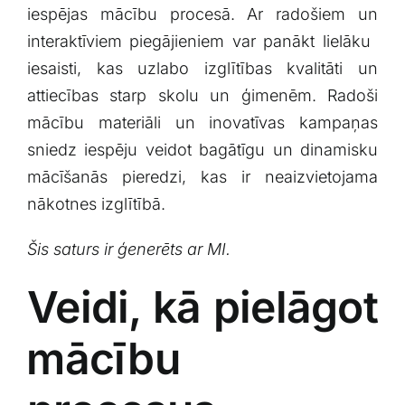
iespējas mācību ‍procesā. Ar radošiem un
interaktīviem piegājieniem var panākt lielāku ​
iesaisti, kas uzlabo izglītības kvalitāti un
attiecības starp skolu ​un ģimenēm.‍ Radoši
mācību materiāli un inovatīvas kampaņas
sniedz iespēju veidot⁣ bagātīgu un ⁣dinamisku
mācīšanās ⁣pieredzi, ⁤kas ir neaizvietojama
nākotnes izglītībā.
Šis saturs ir ģenerēts ar MI.
Veidi, ⁣kā pielāgot
⁤mācību