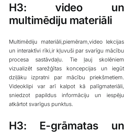
H3: video un​
multimēdiju materiāli
Multimēdiju materiāli,piemēram,video lekcijas
un interaktīvi rīki,ir ⁤kļuvuši par⁣ svarīgu mācību
procesa ⁣sastāvdaļu. ⁤Tie ļauj​ skolēniem
vizualizēt sarežģītas koncepcijas un iegūt
dziļāku izpratni par mācību priekšmetiem.
Videoklipi var ‍arī kalpot kā palīgmateriāli,
sniedzot papildus‍ informāciju ⁣un iespēju
atkārtot svarīgus punktus.
H3: ‍E-grāmatas un