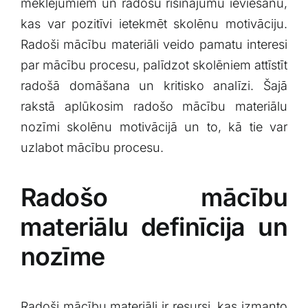
meklējumiem un ‍radošu risinājumu⁤ ieviešanu,
⁣kas var pozitīvi ietekmēt ‌skolēnu motivāciju.
Radoši mācību materiāli veido pamatu⁢ interesi
par mācību procesu, ⁤palīdzot⁢ skolēniem attīstīt
⁢radošā ‍domāšana un ⁢kritisko analīzi. Šajā
rakstā aplūkosim radošo mācību materiālu
nozīmi skolēnu‍ motivācijā ‌un to,⁣ kā tie var
uzlabot​ mācību procesu.
Radošo mācību
⁣materiālu definīcija un
‌nozīme
Radoši mācību materiāli ir⁢ resursi,​ kas ⁤izmanto