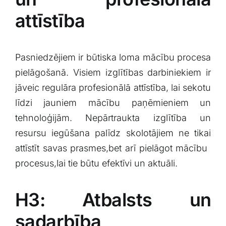
attīstība
Pasniedzējiem ir būtiska⁢ loma​ mācību procesa‍
pielāgošanā. ⁢Visiem izglītības darbiniekiem ir
⁤jāveic regulāra profesionālā attīstība, lai⁣ sekotu
līdzi jauniem mācību paņēmieniem un
tehnoloģijām. Nepārtraukta izglītība un
resursu⁤ iegūšana ‍palīdz skolotājiem ⁢ne ‍tikai
attīstīt ⁣savas prasmes,bet arī pielāgot mācību ​
procesus,lai tie būtu⁣ efektīvi un‌ aktuāli.
H3:⁣ Atbalsts ‍un⁣
sadarbība