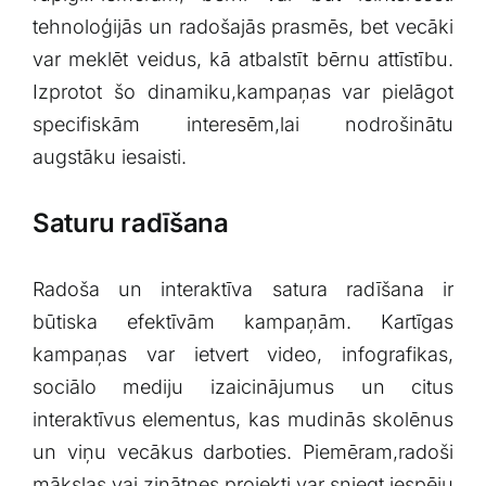
tehnoloģijās un radošajās prasmēs, bet ⁣vecāki
var ⁢meklēt veidus, kā⁢ atbalstīt bērnu attīstību.
Izprotot šo ​dinamiku,kampaņas var ‍pielāgot
specifiskām ‍interesēm,lai nodrošinātu
augstāku iesaisti.
Saturu radīšana
Radoša un interaktīva satura radīšana‌ ir
būtiska efektīvām kampaņām. Kartīgas
kampaņas var ietvert video, infografikas,
sociālo mediju izaicinājumus⁤ un citus
interaktīvus elementus,⁣ kas⁤ mudinās skolēnus
un‍ viņu vecākus‌ darboties. Piemēram,radoši
mākslas vai zinātnes projekti var sniegt ‍iespēju