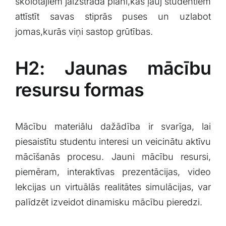
skolotājiem jāizstrādā plāni,kas⁤ ļauj studentiem
attīstīt savas stiprās puses un uzlabot⁢
jomas,kurās viņi ‍sastop grūtības.
H2: Jaunas mācību
resursu formas
Mācību‍ materiālu dažādība ir‍ svarīga, lai
piesaistītu studentu‍ interesi un veicinātu aktīvu
mācīšanās procesu.‌ Jauni ⁣mācību resursi,
piemēram, interaktīvas prezentācijas, video
lekcijas un⁤ virtuālās realitātes simulācijas,⁢ var
palīdzēt izveidot ⁣dinamisku mācību pieredzi.