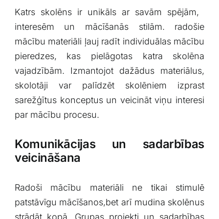
Katrs skolēns ir ⁢unikāls ar savām spējām, ​
interesēm un mācīšanās stilām. radošie​
mācību materiāli ļauj radīt‌ individuālas mācību
pieredzes, ⁤kas pielāgotas katra skolēna
vajadzībām.​ Izmantojot ⁤dažādus materiālus,
skolotāji var palīdzēt skolēniem izprast
sarežģītus konceptus ⁤un ⁢veicināt​ viņu interesi
par mācību procesu.
Komunikācijas un sadarbības
veicināšana
Radoši mācību materiāli ⁣ne tikai ‍stimulē
patstāvīgu ​mācīšanos,bet arī mudina skolēnus
strādāt kopā. Grupas projekti un sadarbības‌