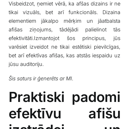
Visbeidzot, ņemiet⁢ vērā, ka afšas dizains ir ne
tikai vizuāls, bet arī funkcionāls. Dizaina
elementiem ⁤jākalpo mērķim un jāatbalsta
afišas ziņojums, tādējādi palielinot⁤ tās
efektivitāti.Izmantojot⁤ šos principus, jūs
varēsiet izveidot ne tikai estētiski pievilcīgas,
bet arī efektīvas afišas, kas atstās iespaidu uz
jūsu auditoriju.
Šis⁣ saturs ir‍ ģenerēts ar ⁤MI.
Praktiski padomi
efektīvu afišu⁢