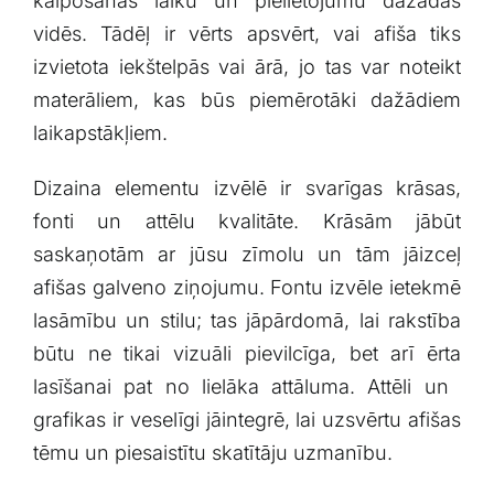
kalpošanas laiku un pielietojumu dažādās
vidēs. Tādēļ ir vērts apsvērt, vai afiša tiks
izvietota ​iekštelpās vai ārā, jo tas var noteikt
materāliem, kas būs piemērotāki dažādiem
laikapstākļiem.
Dizaina elementu izvēlē ir svarīgas krāsas,
fonti un attēlu kvalitāte. Krāsām​ jābūt
saskaņotām ar jūsu zīmolu ⁤un tām ⁢jāizceļ
afišas‍ galveno ziņojumu. Fontu izvēle ⁢ietekmē
lasāmību un ⁤stilu; tas ⁣jāpārdomā, lai rakstība
būtu ne tikai ‍vizuāli pievilcīga, bet arī ērta
lasīšanai pat no lielāka attāluma.⁣ Attēli un ​
grafikas ir veselīgi jāintegrē, lai uzsvērtu ⁢afišas
tēmu un piesaistītu​ skatītāju​ uzmanību.