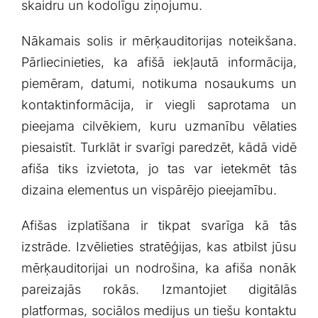
skaidru un ‍kodolīgu ziņojumu.
Nākamais solis ir mērķauditorijas ⁣noteikšana.
Pārliecinieties, ka afišā iekļautā informācija,
piemēram,‍ datumi, notikuma nosaukums un
kontaktinformācija, ir viegli ​saprotama un
pieejama cilvēkiem, kuru ‍uzmanību vēlaties
piesaistīt. Turklāt ​ir svarīgi​ paredzēt,⁤ kādā vidē
afiša tiks⁢ izvietota, jo tas var ietekmēt tās‍
dizaina elementus un vispārējo pieejamību.
Afišas izplatīšana⁤ ir tikpat svarīga kā⁤ tās
izstrāde. Izvēlieties⁤ stratēģijas,​ kas atbilst jūsu
mērķauditorijai un nodrošina, ka ⁣afiša nonāk‌
pareizajās rokās. Izmantojiet digitālās
platformas, ⁤sociālos medijus ‌un tiešu kontaktu