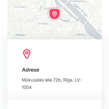
Adrese
Leaflet
|
Map tiles by
CARTO
, under
CC BY 3.0
. Data by
OpenStreetMap
, under ODbL.
Mūkusalas iela 72b, Rīga, LV-
1004