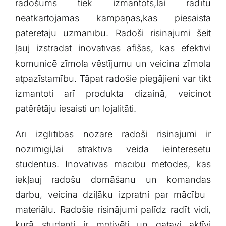
radošums tiek‍ izmantots,lai radītu
neatkārtojamas kampaņas,kas piesaista​
patērētāju uzmanību. Radoši‍ risinājumi šeit
ļauj izstrādāt ⁣inovatīvas afišas,‌ kas efektīvi
komunicē zīmola vēstījumu un veicina zīmola
atpazīstamību. Tāpat radošie piegājieni var tikt
⁤izmantoti‌ arī produkta⁣ dizainā,⁤ veicinot
patērētāju iesaisti un lojalitāti.
Arī izglītības nozarē radoši risinājumi ir
nozīmīgi,lai atraktīvā veidā ⁤ieinteresētu
studentus. Inovatīvas mācību metodes, kas
iekļauj radošu domāšanu‍ un komandas
darbu, veicina dziļāku izpratni par mācību ​
materiālu. Radošie risinājumi palīdz radīt vidi,
kurā studenti ir ‌motivēti​ un gatavi aktīvi