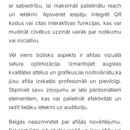
ar sabiedrību, lai⁣ maksimāli palielinātu reach
un ietekmi. Apsveriet iespēju ⁣integrēt QR⁢
kodus​ vai citas ⁤interaktīvas‍ funkcijas, kas var
mudināt cilvēkus ⁣uzzināt vairāk par notikumu
vai iniciatīvu.
Vēl viens būtisks​ aspekts⁢ ir afišas vizuālā
satura optimizācija. Izmantojiet augstas⁣
kvalitātes attēlus un grafikus,lai nodrošinātu,ka​
jūsu afiša izskatās profesionāli un⁢ pievilcīgi.
Stipriniet savu ziņojumu ar labi pārdomātiem
elementiem, kas var palielināt efektivitāti un
radīt lielāku⁢ ietekmi uz auditoriju.
Beigās neaizmirstiet ‍par afišās novērtējumu.