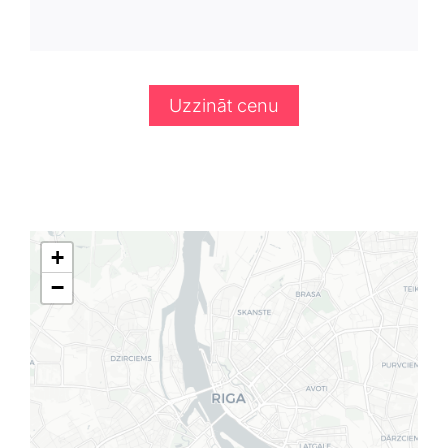
Uzzināt cenu
+
−