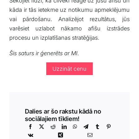
Sekojiet līdzi, kā cilvēki reaģē uz jūsu afišu‍ un
kāda ir tās ietekme⁢ uz notikumu apmeklējumu
vai pārdošanu. Analizējot rezultātus,⁢ jūs
varēsiet uzlabot nākamo afišu ​izstrādes
procesu​ un izplatīšanas stratēģijas.
Šis⁢ saturs ir ģenerēts ar⁢ MI.
Uzzināt cenu
Dalies ar šo rakstu kādā no
sociālajiem tīkliem!