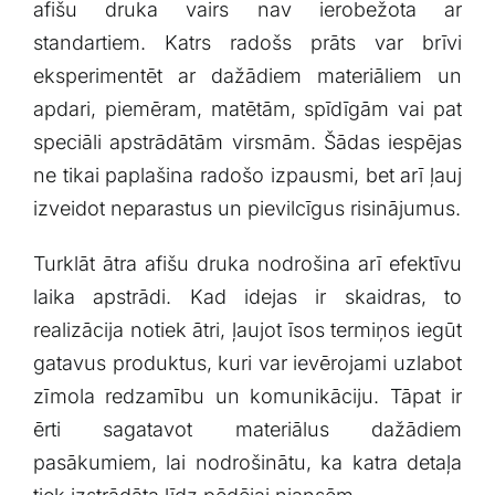
afišu druka vairs nav ierobežota ar
standartiem. Katrs radošs prāts var brīvi
eksperimentēt ar dažādiem materiāliem ‍un
apdari, ​piemēram, ‍matētām, spīdīgām‍ vai pat
speciāli apstrādātām virsmām. Šādas iespējas⁢
ne‍ tikai ⁢paplašina radošo izpausmi,‍ bet arī ļauj​
izveidot ⁣neparastus⁣ un pievilcīgus⁢ risinājumus.
Turklāt ātra afišu druka nodrošina arī‌ efektīvu
laika apstrādi. Kad idejas ir skaidras, to
realizācija notiek ātri, ļaujot ‌īsos termiņos iegūt
gatavus produktus, kuri ⁢var ievērojami ⁢uzlabot
zīmola redzamību un ⁣komunikāciju.⁢ Tāpat ir⁤
ērti sagatavot materiālus dažādiem
pasākumiem, lai nodrošinātu, ka katra⁤ detaļa