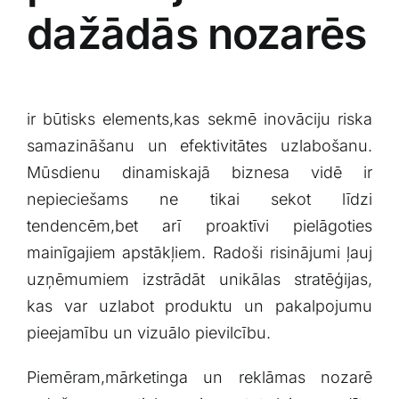
dažādās ⁤nozarēs
ir būtisks elements,kas sekmē inovāciju riska
⁣samazināšanu un efektivitātes uzlabošanu.
Mūsdienu dinamiskajā biznesa vidē‍ ir
nepieciešams ​ne tikai⁢ sekot līdzi
tendencēm,bet arī⁤ proaktīvi pielāgoties
‌mainīgajiem ⁤apstākļiem. Radoši risinājumi ļauj‍
uzņēmumiem izstrādāt unikālas ‌stratēģijas,
kas var uzlabot produktu un pakalpojumu
⁣pieejamību ‍un vizuālo‍ pievilcību.
Piemēram,mārketinga ‌un reklāmas nozarē