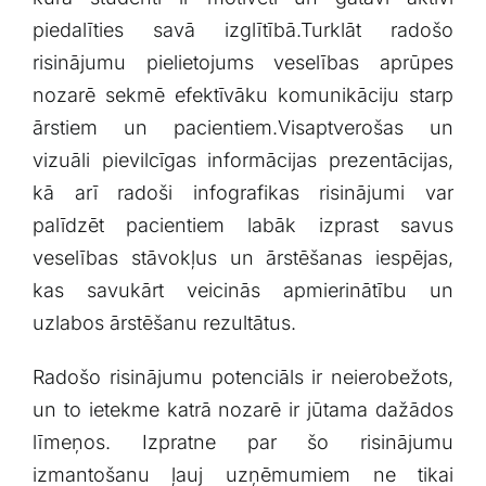
piedalīties savā izglītībā.Turklāt radošo
risinājumu pielietojums veselības aprūpes
nozarē ​sekmē efektīvāku komunikāciju starp
ārstiem un ⁣pacientiem.Visaptverošas un​
vizuāli pievilcīgas ⁢informācijas prezentācijas,
⁣kā arī radoši ‍infografikas risinājumi var
palīdzēt pacientiem labāk izprast ⁢savus
veselības stāvokļus un ārstēšanas⁣ iespējas,
kas savukārt veicinās apmierinātību un
uzlabos ārstēšanu⁣ rezultātus.
Radošo risinājumu ​potenciāls ir neierobežots,
un to ⁢ietekme katrā nozarē ir⁢ jūtama dažādos
līmeņos.⁢ Izpratne ⁢par šo risinājumu⁢
izmantošanu ļauj uzņēmumiem⁤ ne⁢ tikai