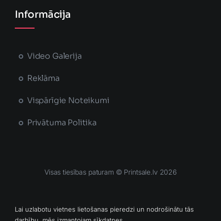
Informācija
Video Galerija
Reklāma
Vispārīgie Noteikumi
Privātuma Politika
Visas tiesības paturam © Printsale.lv 2026
MĀJAS LAPU IZSTRĀDĀJA
Lai uzlabotu vietnes lietošanas pieredzi un nodrošinātu tās
darbību, mēs izmantojam sīkdatnes.