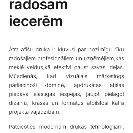
radošām
iecerēm
Ātra ​afišu druka⁤ ir kļuvusi par nozīmīgu​ rīku
radošajiem profesionāļiem un uzņēmējiem,kas
meklē veidus,kā efektīvi paust savas idejas.
Mūsdienās, ‌kad vizuālais ⁣mārketings
pārliecinoši dominē, apdrukātas afišas
piedāvā elastīgas iespējas, ļaujot pielāgot
dizainu, krāsas un formātus atbilstoši katra
projekta vajadzībām.
Pateicoties modernām drukas tehnoloģijām,