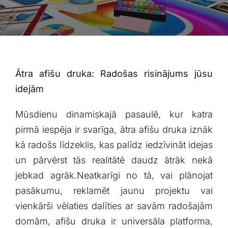
Blogs
Attēlu galerija
Video galerija
Ātra afišu druka: Radošas risinājums jūsu
idejām
Par mums
Mūsdienu dinamiskajā pasaulē, kur‌ katra
pirmā iespēja ir svarīga, ātra afišu ​druka⁣ iznāk
Vakances
kā radošs līdzeklis, kas palīdz iedzīvināt idejas
un pārvērst tās realitātē daudz ātrāk nekā
BUJ
jebkad agrāk.Neatkarīgi no ‍tā, ​vai plānojat
pasākumu, reklamēt jaunu projektu vai
Kontakti
vienkārši ‌vēlaties ⁤dalīties ar savām radošajām
domām, ⁣afišu druka ir ‌universāla platforma,