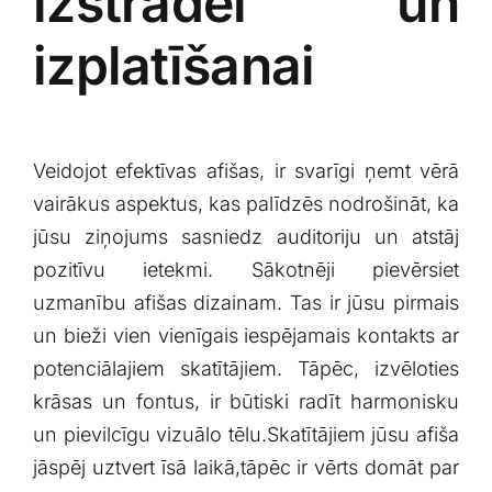
izstrādei un
izplatīšanai
Veidojot efektīvas afišas, ir⁤ svarīgi ņemt‍ vērā
vairākus aspektus, kas palīdzēs nodrošināt, ka
jūsu ziņojums sasniedz auditoriju ‌un ​atstāj
⁣pozitīvu⁣ ietekmi. Sākotnēji pievērsiet
uzmanību afišas dizainam. Tas ir ⁤jūsu pirmais
un ⁣bieži vien vienīgais iespējamais kontakts ⁣ar
potenciālajiem‌ skatītājiem. Tāpēc, izvēloties
krāsas un fontus, ir būtiski radīt harmonisku
un pievilcīgu vizuālo tēlu.Skatītājiem jūsu afiša
jāspēj uztvert īsā laikā,tāpēc ir vērts domāt par