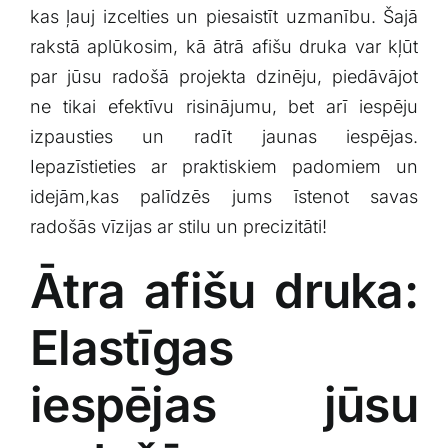
kas⁤ ļauj izcelties un piesaistīt uzmanību. Šajā
Klientu portāls
rakstā aplūkosim, kā ātrā afišu druka​ var kļūt
par jūsu radošā projekta dzinēju, piedāvājot
English
ne⁤ tikai efektīvu risinājumu,⁤ bet arī iespēju
izpausties un⁤ radīt jaunas ⁢iespējas.
Iepazīstieties ar praktiskiem padomiem un
idejām,kas palīdzēs jums īstenot savas
radošās⁤ vīzijas ar stilu un precizitāti!
Ātra afišu druka:
Elastīgas
iespējas jūsu