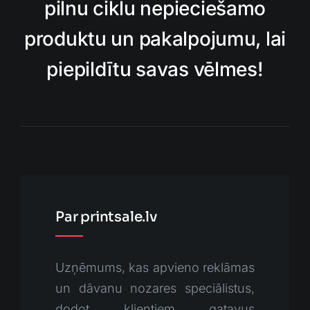
pilnu ciklu nepieciešamo
produktu un pakalpojumu, lai
piepildītu savas vēlmes!
Par printsale.lv
Uzņēmums, kas apvieno reklāmas
un dāvanu nozares speciālistus,
dodot klientiem gatavus