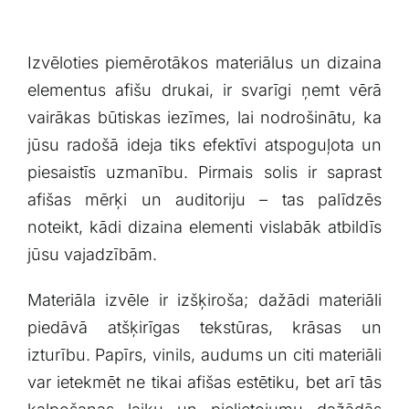
Izvēloties ⁤piemērotākos materiālus un​ dizaina
elementus afišu drukai, ‍ir svarīgi ņemt ‍vērā
vairākas būtiskas iezīmes, lai ⁢nodrošinātu, ka
jūsu radošā ideja tiks efektīvi atspoguļota un
piesaistīs uzmanību. Pirmais solis ir⁣ saprast
afišas mērķi un auditoriju –​ tas palīdzēs
noteikt, kādi dizaina elementi vislabāk atbildīs⁢
jūsu vajadzībām.
Materiāla izvēle ir izšķiroša; dažādi ⁣materiāli
piedāvā atšķirīgas tekstūras, krāsas un
izturību. Papīrs, vinils, audums un citi materiāli
var ietekmēt ne tikai afišas estētiku, bet arī tās