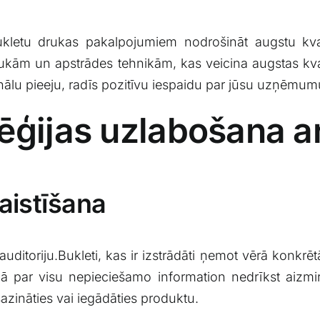
 bukletu drukas pakalpojumiem nodrošināt augstu kv
kām un ‌apstrādes tehnikām, kas veicina‍ augstas kval
onālu ‌pieeju, radīs pozitīvu‌ iespaidu ⁢par jūsu uzņēmu
ēģijas uzlabošana a
saistīšana
ķauditoriju.Bukleti, kas ir izstrādāti ņemot vērā ​konkrē
aļā par visu ​nepieciešamo information nedrīkst aizm
sazināties vai iegādāties ​produktu.