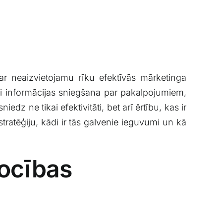
ar neaizvietojamu⁣ rīku efektīvās mārketinga
vai informācijas sniegšana ‌par pakalpojumiem,⁢
edz ne ​tikai ⁢efektivitāti, bet arī ērtību, kas ir
tratēģiju, kādi ‍ir tās galvenie ieguvumi un kā
rocības