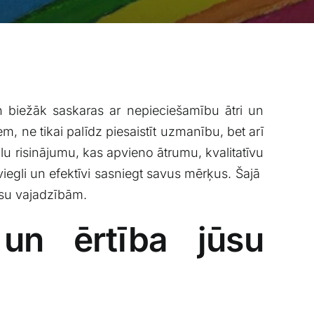
biežāk saskaras⁤ ar⁢ nepieciešamību⁣ ātri un
, ne tikai palīdz ⁤piesaistīt​ uzmanību, ⁢bet arī
lu risinājumu, kas apvieno ⁤ātrumu, kvalitatīvu
li un efektīvi sasniegt‍ savus ⁤mērķus. Šajā ​
jūsu vajadzībām.
 un ērtība jūsu