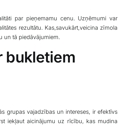
alitāti par pieņemamu⁢ cenu. Uzņēmumi var⁣
itātes rezultātu. Kas,savukārt,veicina ‌zīmola
mu un tā ‍piedāvājumiem.
r bukletiem
tās grupas vajadzības ‌un intereses, ⁢ir efektīvs
irst iekļaut aicinājumu uz rīcību, kas mudina