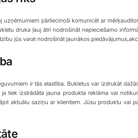
ļauj uzņēmumiem pārliecinoši komunicēt ar mērķauditori
ukletu druka ļauj ātri nodrošināt nepieciešamo⁤ informācij
īdzību jūs varat‌ nodrošināt jaunākos piedāvājumus,akci
ība
guvumiem ir tās elastība. Bukletus ⁤var izdrukāt dažād
a tiek ‍izstrādāta jauna produkta reklāma vai notiku
bājot aktuālu saziņu ar klientiem. Jūsu produktu vai p
tāte