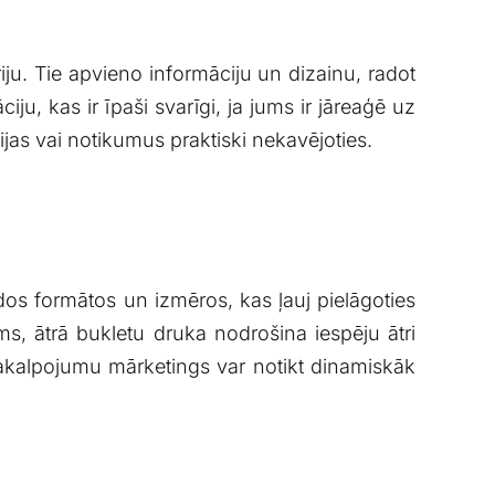
ju.⁢ Tie apvieno informāciju un dizainu, radot
u, kas ir īpaši svarīgi, ja jums ​ir ⁤jāreaģē uz
jas⁢ vai notikumus praktiski nekavējoties.
os formātos un izmēros, ⁤kas ļauj ​pielāgoties
ms, ātrā bukletu druka nodrošina iespēju ātri
akalpojumu mārketings⁣ var ‌notikt dinamiskāk