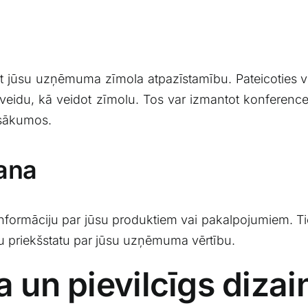
t ​jūsu⁢ uzņēmuma⁢ zīmola atpazīstamību.​ Pateicoties
idu, kā veidot​ zīmolu. Tos ⁣var izmantot konferences,⁤
asākumos.
šana
tu‍ informāciju par jūsu produktiem vai pakalpojumiem. 
šu priekšstatu par jūsu uzņēmuma ​vērtību.
a un ‌pievilcīgs dizai