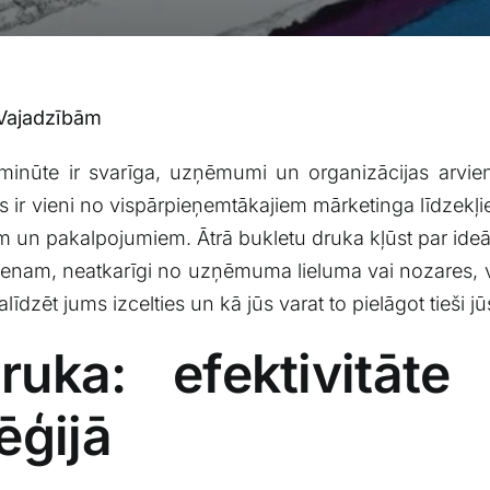
 Vajadzībām
 minūte ir svarīga, uzņēmumi un organizācijas arvien 
s​ ir vieni no vispārpieņemtākajiem mārketinga līdzekļiem
 un⁣ pakalpojumiem. Ātrā ⁣bukletu druka kļūst​ par ideā
enam, neatkarīgi no⁣ uzņēmuma lieluma vai nozares, vieg
alīdzēt jums izcelties un kā jūs varat to pielāgot tieši ​
ruka: efektivitāte
ēģijā