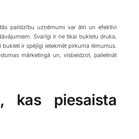
tās palīdzību uzņēmumi var ātri un efektīvi
dāvājumiem. Svarīgi ir ne ​tikai bukletu druka,
āti bukleti ir spējīgi ietekmēt pirkuma lēmumus.
mas ⁤mārketingā⁢ un, visbeidzot, palielināt‍
 kas⁣ piesaista