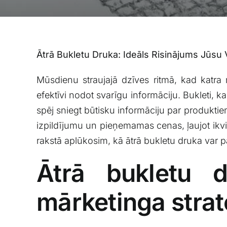
Ātrā Bukletu Druka: Ideāls Risinājums Jūsu⁢
Mūsdienu straujajā dzīves ⁢ritmā, kad katra
efektīvi nodot svarīgu informāciju. Bukleti,‍ ka
spēj sniegt būtisku informāciju par produktiem
izpildījumu un pieņemamas⁤ cenas, ļaujot ikvi
rakstā aplūkosim,⁣ kā ⁣ātrā bukletu ⁢druka var p
Ātrā bukletu d
mārketinga strat