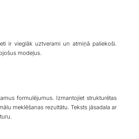
leti ir vieglāk uztverami un atmiņā ⁣paliekoši.
uļojošus modeļus.
otamus formulējumus. Izmantojiet⁢ strukturētas
timālu meklēšanas rezultātu. Teksts jāsadala ar
turu.