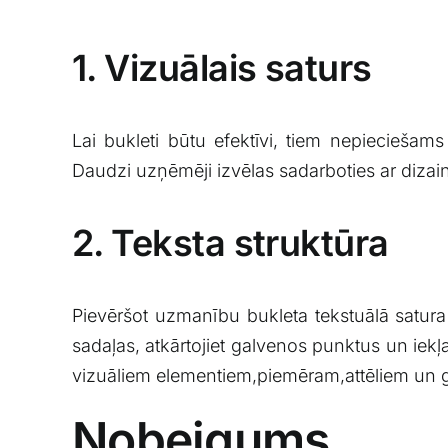
1. Vizuālais saturs
Lai bukleti būtu efektīvi, ​tiem nepieciešams 
Daudzi⁣ uzņēmēji izvēlas sadarboties‌ ar dizai
2. Teksta struktūra
Pievēršot uzmanību bukleta tekstuālā satura s
⁣sadaļas,​ atkārtojiet galvenos punktus un ⁣ie
⁤vizuāliem ​elementiem,piemēram,attēliem un gr
Nobeigums