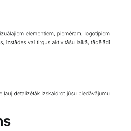
 vizuālajiem elementiem, piemēram, logotipiem
 izstādes vai tirgus⁤ aktivitāšu laikā, tādējādi
Tie ļauj detalizētāk izskaidrot jūsu piedāvājumu
ns