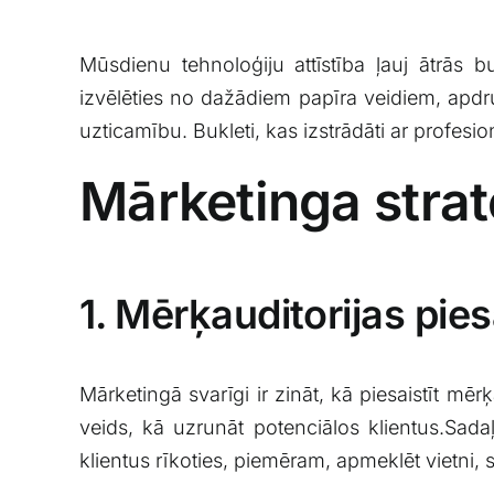
Mūsdienu tehnoloģiju attīstība ļauj ātrās
izvēlēties no dažādiem‌ papīra veidiem, apdru
uzticamību. Bukleti, kas izstrādāti ar profesi
Mārketinga strat
1. Mērķauditorijas pie
Mārketingā svarīgi⁤ ir‌ zināt, kā piesaistīt mēr
veids,⁣ kā ⁤uzrunāt potenciālos klientus.Sad
klientus rīkoties, piemēram,​ apmeklēt vietni, 