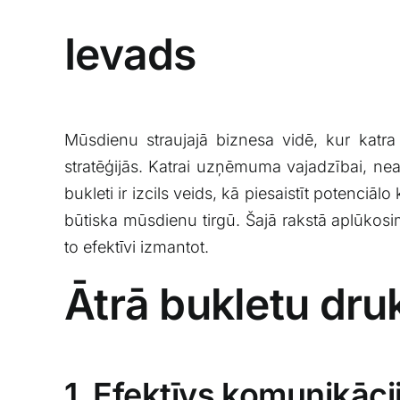
Ievads
Mūsdienu ‍straujajā⁢ biznesa vidē, kur katr
‍stratēģijās. Katrai uzņēmuma vajadzībai, neat
bukleti ‌ir⁣ izcils veids, ⁣kā piesaistīt potenciā
būtiska mūsdienu tirgū. Šajā rakstā aplūkosim,
⁢to efektīvi izmantot.
Ātrā bukletu dru
1. Efektīvs komunikāci