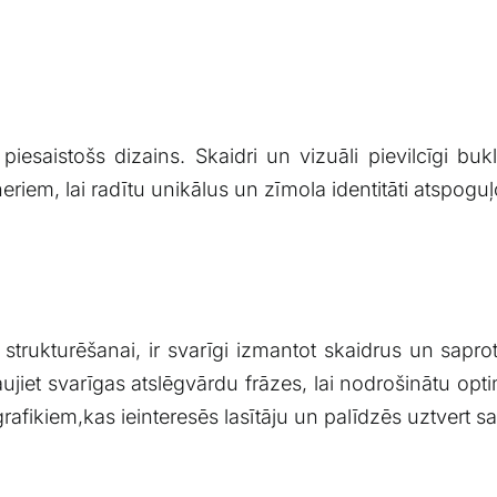
piesaistošs‌ dizains. ⁤Skaidri un vizuāli pievilcīgi buk
neriem, lai radītu unikālus un⁤ zīmola identitāti atspog
trukturēšanai, ir svarīgi​ izmantot skaidrus un ​sapr
kļaujiet svarīgas atslēgvārdu frāzes, lai nodrošinātu op
afikiem,kas ⁢ieinteresēs lasītāju un palīdzēs uztvert sa