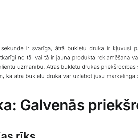
a sekunde ir svarīga, ātrā bukletu druka ir kļuvusi p
karīgi no tā, vai tā‌ ir jauna⁢ produkta reklamēšana⁢ 
lo klientu uzmanību.⁣ Ātrās bukletu drukas priekšrocības sni
‌ kā ātrā bukletu druka​ var uzlabot jūsu mārketinga s
ka: Galvenās priekš
jas rīks