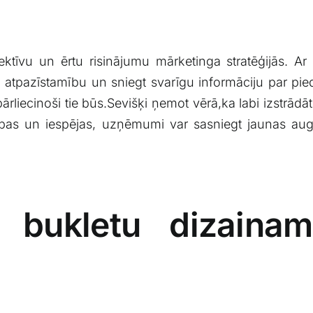
īvu‍ un ērtu risinājumu mārketinga stratēģijās. Ar 
la atpazīstamību un sniegt svarīgu informāciju par pie
 pārliecinoši tie būs.Sevišķi ņemot vērā,ka labi izstrād
bas un iespējas, uzņēmumi var sasniegt jaunas augstu
 bukletu dizainam,