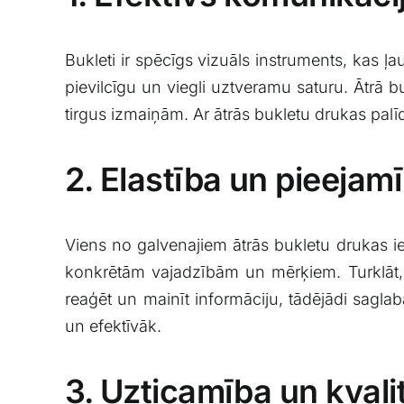
Bukleti ‍ir spēcīgs vizuāls instruments, kas 
pievilcīgu un viegli uztveramu ⁤saturu. ⁢Ātrā b
tirgus ⁢izmaiņām. Ar ātrās bukletu drukas pal
2.⁢ Elastība un pieejam
Viens no galvenajiem ātrās​ bukletu drukas ie
konkrētām vajadzībām ‍un mērķiem. Turklāt, j
reaģēt un mainīt informāciju, tādējādi sagla
un efektīvāk.
3. ⁤Uzticamība un ​kvali