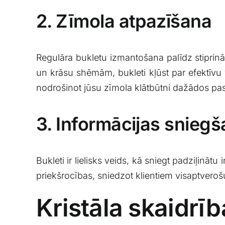
2. Zīmola atpazīšana
Regulāra bukletu izmantošana palīdz stiprinā
un krāsu shēmām, bukleti kļūst ‍par efektīvu ve
nodrošinot jūsu zīmola klātbūtni dažādos p
3. Informācijas snieg
Bukleti ir ‌lielisks veids, kā sniegt padziļinā
priekšrocības, sniedzot ⁢klientiem visaptvero
Kristāla‌ skaidrīb