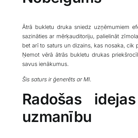
Ātrā bukletu druka sniedz uzņēmumiem efekt
sazināties ar mērķauditoriju, palielināt ‍zīmo
bet arī to⁣ saturs ⁣un dizains, kas nosaka, cik
Ņemot vērā ātrās bukletu drukas⁢ priekšrocī
savus ienākumus.
Šis saturs‍ ir ģenerēts ar MI.
Radošas idejas
uzmanību