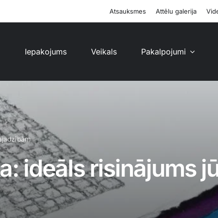
Atsauksmes
Attēlu galerija
Vide
i
Iepakojums
Veikals
Pakalpojumi
vajadzībām
a: ideāls risinājums 