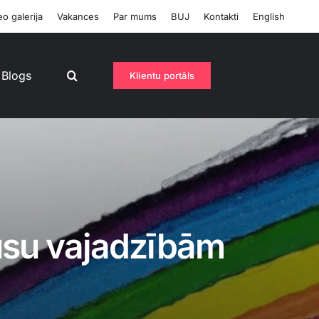
o galerija
Vakances
Par mums
BUJ
Kontakti
English
Blogs
Klientu portāls
jūsu vajadzībām