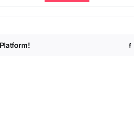
s
tem
Platform!