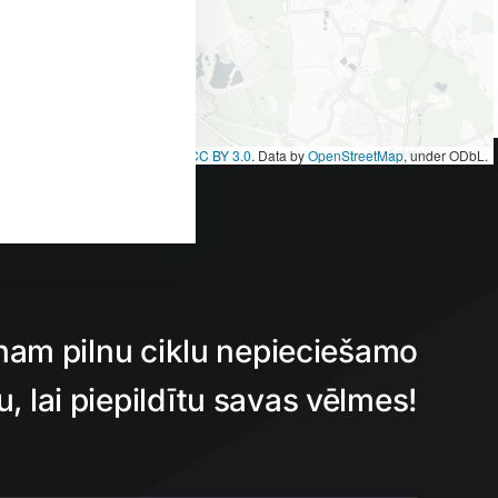
et
|
Map tiles by
CARTO
, under
CC BY 3.0
. Data by
OpenStreetMap
, under ODbL.
nam pilnu ciklu nepieciešamo
 lai piepildītu savas vēlmes!