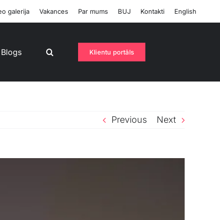
o galerija
Vakances
Par mums
BUJ
Kontakti
English
Blogs
Klientu portāls
Previous
Next