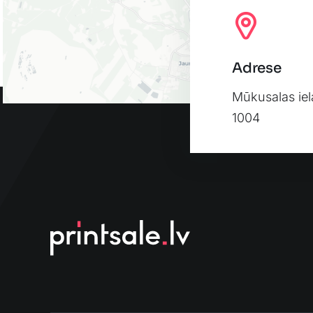
Adrese
Mūkusalas iel
1004