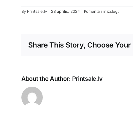
Etikete
By
Printsale.lv
|
28 aprīlis, 2024
|
Komentāri ir izslēgti
pudeli
druka
Share This Story, Choose Your 
About the Author:
Printsale.lv