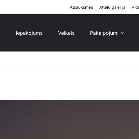
Atsauksmes
Attēlu galerija
Vide
i
Iepakojums
Veikals
Pakalpojumi