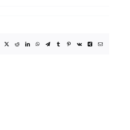
Facebook
X
Reddit
LinkedIn
WhatsApp
Telegram
Tumblr
Pinterest
Vk
Xing
Email