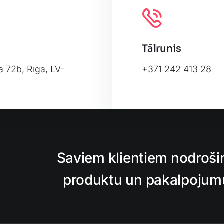
Tālrunis
a 72b, Rīga, LV-
+371 242 413 28
Leafl
Saviem klientiem nodroši
produktu un pakalpojumu,