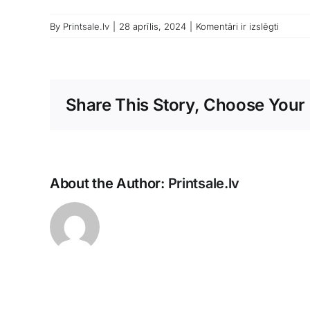
Pudelu
By
Printsale.lv
|
28 aprīlis, 2024
|
Komentāri ir izslēgti
etikete
druka
Share This Story, Choose Your 
About the Author:
Printsale.lv