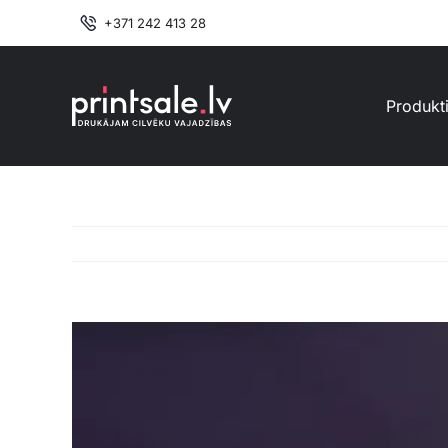
Skip
+371 242 413 28
to
content
Produkt
View
Larger
Image