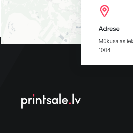
Adrese
Mūkusalas iel
1004