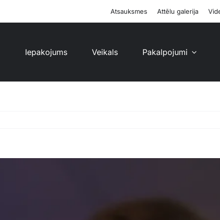
Atsauksmes
Attēlu galerija
Vide
i
Iepakojums
Veikals
Pakalpojumi