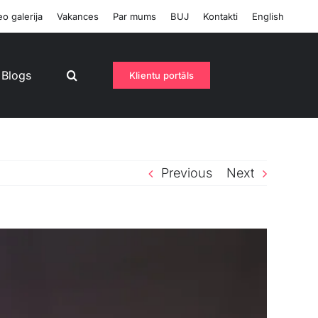
o galerija
Vakances
Par mums
BUJ
Kontakti
English
Blogs
Klientu portāls
Previous
Next