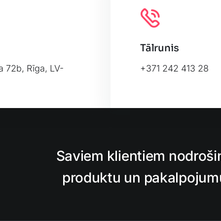
Tālrunis
a 72b, Rīga, LV-
+371 242 413 28
Leafl
Saviem klientiem nodroši
produktu un pakalpojumu,