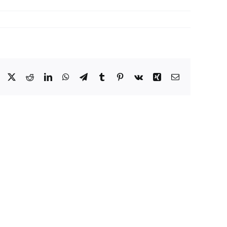
Facebook
X
Reddit
LinkedIn
WhatsApp
Telegram
Tumblr
Pinterest
Vk
Xing
Email