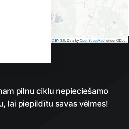
et
|
Map tiles by
CARTO
, under
CC BY 3.0
. Data by
OpenStreetMap
, under ODbL.
nam pilnu ciklu nepieciešamo
 lai piepildītu savas vēlmes!