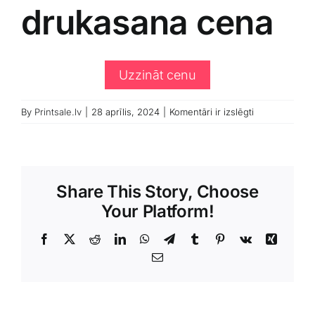
drukasana cena
Klientu portāls
English
Uzzināt cenu
Uzlimes
By
Printsale.lv
|
28 aprīlis, 2024
|
Komentāri ir izslēgti
drukasana
cena
Share This Story, Choose
Your Platform!
Facebook
X
Reddit
LinkedIn
WhatsApp
Telegram
Tumblr
Pinterest
Vk
Xing
Email