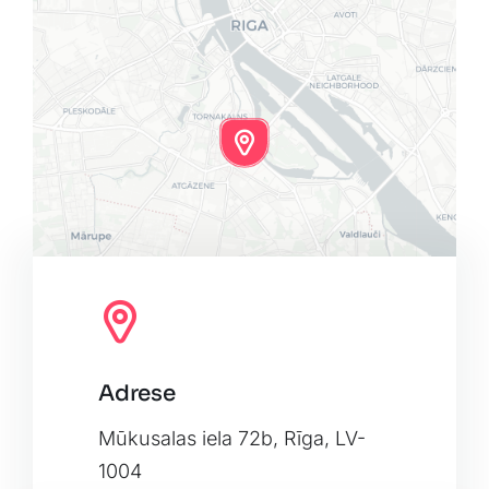
Adrese
Leaflet
|
Map tiles by
CARTO
, under
CC BY 3.0
. Data by
OpenStreetMap
, under ODbL.
Mūkusalas iela 72b, Rīga, LV-
1004