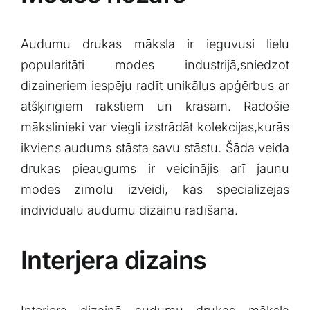
Audumu drukas māksla ir ieguvusi lielu
popularitāti modes industrijā,sniedzot
dizaineriem iespēju radīt ⁣unikālus apģērbus ar
atšķirīgiem rakstiem un‍ krāsām.‍ Radošie
mākslinieki var viegli izstrādāt kolekcijas,kurās
ikviens audums ⁤stāsta ⁣savu stāstu. Šāda veida
drukas ⁢pieaugums ir veicinājis arī jaunu
modes zīmolu izveidi, kas specializējas⁢
individuālu audumu ⁢dizainu radīšanā.
Interjera dizains