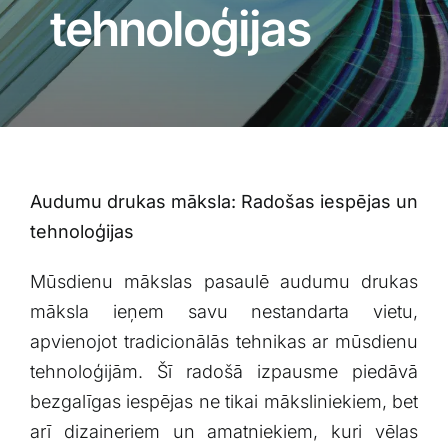
Blogs
tehnoloģijas
Attēlu galerija
Video galerija
Audumu drukas māksla: Radošas iespējas un
Par mums
tehnoloģijas
Vakances
Mūsdienu mākslas pasaulē‍ audumu drukas
māksla ieņem savu nestandarta vietu,
BUJ
apvienojot tradicionālās tehnikas ar mūsdienu
tehnoloģijām. Šī radošā izpausme piedāvā
bezgalīgas iespējas ne ⁣tikai māksliniekiem, bet
Kontakti
arī dizaineriem un amatniekiem, kuri vēlas