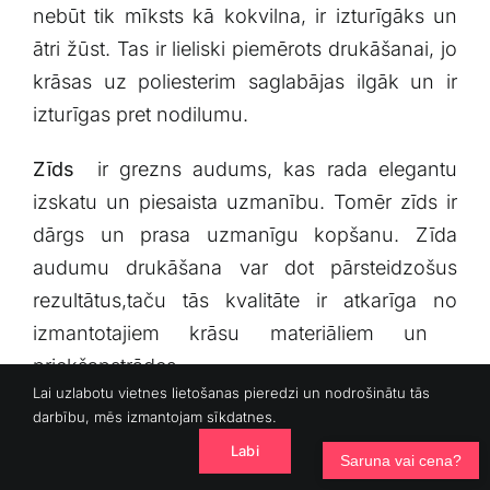
nebūt tik ⁣mīksts kā kokvilna, ir izturīgāks un
ātri ⁤žūst. Tas ir ⁤lieliski piemērots drukāšanai, jo
krāsas uz ⁤poliesterim⁢ saglabājas ilgāk un⁤ ir
izturīgas pret‌ nodilumu.
Zīds
⁤ ir​ grezns audums, kas rada elegantu
izskatu un piesaista uzmanību. Tomēr zīds ir
dārgs un prasa uzmanīgu kopšanu. Zīda
audumu drukāšana var dot pārsteidzošus
rezultātus,taču ⁣tās kvalitāte ir atkarīga no
izmantotajiem krāsu materiāliem ⁢un ​
priekšapstrādes.
Lai uzlabotu vietnes lietošanas pieredzi un nodrošinātu tās
darbību, mēs izmantojam sīkdatnes.
Audumu drukāšanas tehnoloģija
Labi
⁢un tās ietekme uz materiālu izvēli
Saruna vai cena?