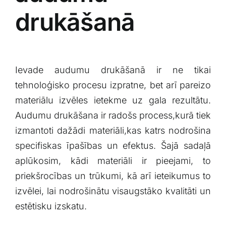
drukāšanā
Ievade audumu drukāšanā ir ne tikai
tehnoloģisko procesu izpratne, bet arī pareizo
materiālu izvēles ietekme uz ‍gala rezultātu.
Audumu drukāšana ir radošs process,kurā⁣ tiek
izmantoti dažādi materiāli,kas katrs⁣ nodrošina
⁤specifiskas īpašības ⁢un efektus. Šajā sadaļā
aplūkosim, ‌kādi​ materiāli ir pieejami, ‍to
priekšrocības un trūkumi, kā arī ieteikumus ​to
izvēlei,⁤ lai nodrošinātu visaugstāko ‍kvalitāti un
estētisku izskatu.