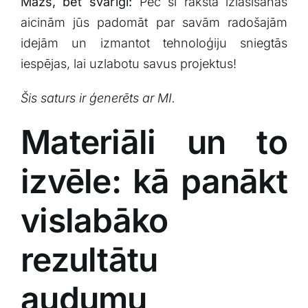
Mazs, bet svarīgi:
Pēc šī raksta izlasīšanas
aicinām jūs padomāt par savām ⁣radošajām
idejām ⁢un ⁤izmantot tehnoloģiju sniegtās
iespējas, lai uzlabotu savus projektus!
Šis⁤ saturs ir ⁤ģenerēts‌ ar MI.
Materiāli un to
izvēle: kā panākt
vislabāko
rezultātu
audumu