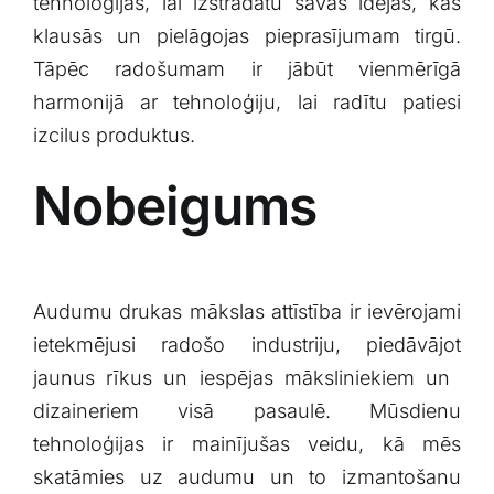
tehnoloģijas, lai izstrādātu savas idejas, kas
klausās un pielāgojas pieprasījumam tirgū.
Tāpēc radošumam ir jābūt vienmērīgā
harmonijā ar tehnoloģiju, lai radītu patiesi‌
izcilus produktus.
Nobeigums
Audumu drukas⁤ mākslas attīstība ⁤ir ievērojami
ietekmējusi⁤ radošo industriju, piedāvājot
jaunus rīkus un iespējas māksliniekiem un ​
dizaineriem‌ visā pasaulē. Mūsdienu
tehnoloģijas ​ir mainījušas veidu,⁣ kā mēs
skatāmies uz‌ audumu un to izmantošanu