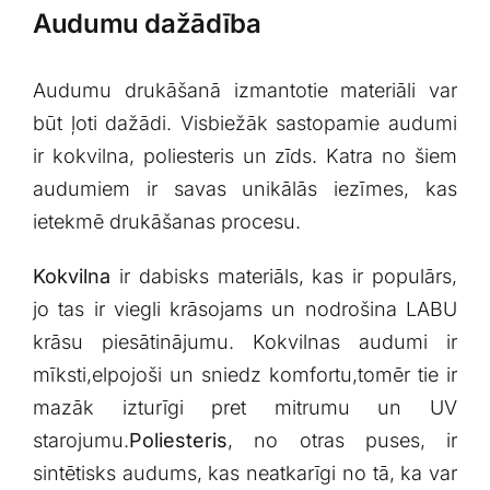
Audumu dažādība
Audumu⁢ drukāšanā izmantotie materiāli var
būt ļoti ⁣dažādi. Visbiežāk sastopamie audumi
ir ⁢kokvilna, poliesteris un zīds. Katra no šiem
audumiem ir savas unikālās iezīmes, kas
ietekmē drukāšanas procesu.⁤
Kokvilna
ir dabisks materiāls, kas ir populārs,
jo tas ir viegli krāsojams‌ un nodrošina⁢ LABU
krāsu piesātinājumu. Kokvilnas audumi ir‌
mīksti,elpojoši un sniedz komfortu,tomēr tie ir
mazāk ‍izturīgi pret mitrumu un UV
starojumu.
Poliesteris
, no otras ⁣puses, ir
sintētisks audums, kas neatkarīgi no tā, ka var