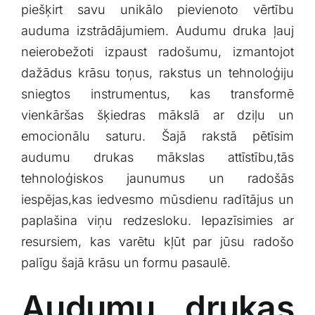
piešķirt savu unikālo pievienoto vērtību
Klientu portāls
auduma izstrādājumiem. ‌Audumu druka ļauj
neierobežoti izpaust radošumu, izmantojot
English
dažādus krāsu toņus, rakstus un tehnoloģiju
sniegtos instrumentus, kas transformē
vienkāršas ⁢šķiedras mākslā ar dziļu un
emocionālu saturu. Šajā rakstā pētīsim
audumu drukas mākslas attīstību,tās
tehnoloģiskos jaunumus un radošās
iespējas,kas⁣ iedvesmo ‌mūsdienu radītājus un⁤
paplašina viņu redzesloku. Iepazīsimies ar
resursiem, kas varētu kļūt⁣ par jūsu radošo
palīgu šajā krāsu un formu pasaulē.
Audumu drukas