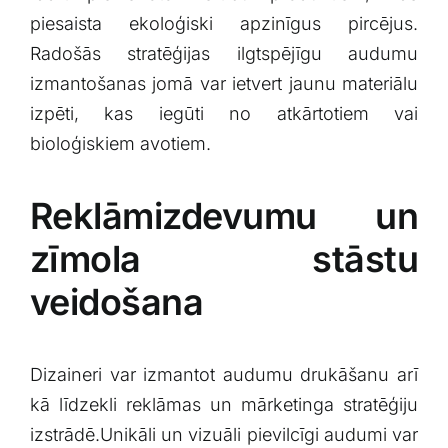
piesaista ekoloģiski ​apzinīgus pircējus.
‌Radošās stratēģijas ilgtspējīgu audumu
izmantošanas jomā var ietvert jaunu materiālu
izpēti, kas ​iegūti no atkārtotiem vai
bioloģiskiem‌ avotiem.
Reklāmizdevumu un
zīmola ⁣stāstu
veidošana
Dizaineri var izmantot audumu drukāšanu arī
kā līdzekli reklāmas un mārketinga ‍stratēģiju
izstrādē.Unikāli un vizuāli ⁣pievilcīgi ​audumi var