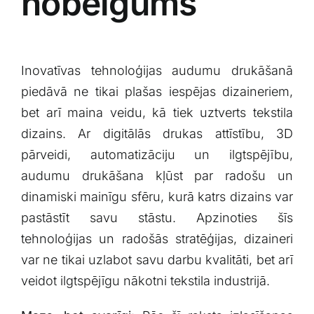
nobeigums
Inovatīvas tehnoloģijas audumu drukāšanā
piedāvā ne tikai plašas iespējas dizaineriem,
bet arī maina veidu, kā tiek uztverts tekstila
‍dizains. Ar digitālās drukas attīstību, 3D
pārveidi, automatizāciju un ilgtspējību,⁢
audumu⁢ drukāšana kļūst par‍ radošu ⁣un
dinamiski mainīgu sfēru, kurā katrs ⁤dizains‍ var
pastāstīt savu stāstu. Apzinoties šīs
tehnoloģijas un radošās stratēģijas, dizaineri
var ne ‍tikai⁣ uzlabot​ savu darbu kvalitāti, bet arī
veidot ilgtspējīgu nākotni tekstila⁤ industrijā.