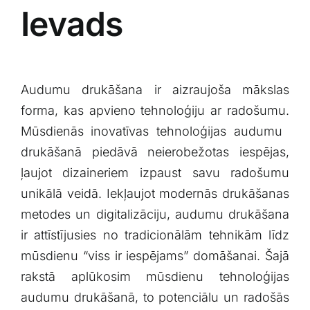
Ievads
Audumu drukāšana​ ir aizraujoša mākslas
forma, kas apvieno⁣ tehnoloģiju ar radošumu.
Mūsdienās inovatīvas tehnoloģijas audumu ​
drukāšanā piedāvā neierobežotas iespējas,
ļaujot dizaineriem ⁣izpaust savu radošumu
unikālā veidā.‌ Iekļaujot modernās drukāšanas
metodes un digitalizāciju, audumu drukāšana
ir attīstījusies no tradicionālām tehnikām līdz
mūsdienu “viss ir iespējams” domāšanai. Šajā
rakstā aplūkosim​ mūsdienu ‌tehnoloģijas
‌audumu⁣ drukāšanā, to potenciālu un ‌radošās