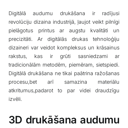
Digitālā audumu drukāšana ‌ir radījusi
revolūciju dizaina industrijā, ļaujot veikt pilnīgi
pielāgotus printus ar‍ augstu‌ kvalitāti un
precizitāti. Ar​ digitālās drukas tehnoloģiju
dizaineri ​var veidot kompleksus un krāsainus​
rakstus, kas ir grūti sasniedzami ⁣ar
tradicionālām metodēm, piemēram, sietspiedi.
Digitālā drukāšana ⁣ne ​tikai paātrina ražošanas
procesu,bet⁣ arī samazina materiālu
atkritumus,padarot ​to par videi draudzīgu
izvēli.
3D drukāšana audumu