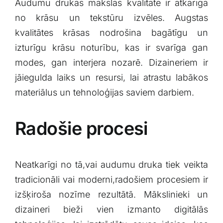
Audumu drukas mākslas kvalitāte ⁤ir atkarīga
no‍ krāsu un tekstūru izvēles. Augstas
kvalitātes krāsas nodrošina bagātīgu un
izturīgu krāsu noturību, kas ir svarīga gan
modes, gan interjera nozarē. Dizaineriem ir
jāiegulda laiks un resursi, lai atrastu labākos
materiālus un⁤ tehnoloģijas saviem darbiem.
Radošie procesi
Neatkarīgi no tā,vai audumu druka tiek veikta‍
tradicionāli vai moderni,radošiem procesiem ⁤ir
izšķiroša nozīme rezultātā. Mākslinieki un
dizaineri bieži vien ⁣izmanto ⁢digitālās