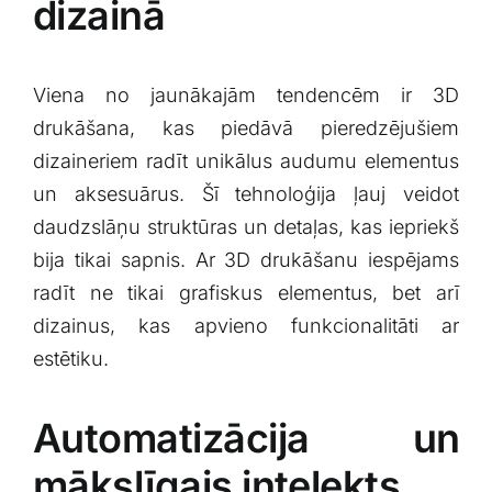
dizainā
Viena no ‍jaunākajām tendencēm ir 3D
drukāšana, kas piedāvā pieredzējušiem
dizaineriem radīt unikālus audumu elementus
un aksesuārus. Šī tehnoloģija ​ļauj veidot
daudzslāņu ‍struktūras un detaļas, kas iepriekš
bija tikai sapnis. Ar 3D drukāšanu⁣ iespējams
radīt ne tikai ⁣grafiskus elementus, bet arī
dizainus, kas apvieno funkcionalitāti ar
estētiku.
Automatizācija un⁤
mākslīgais intelekts