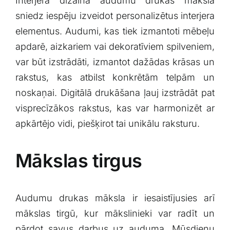
Interjera​ dizainā audumu drukas māksla
sniedz iespēju izveidot ‍personalizētus interjera
‍elementus. ⁢Audumi, kas tiek izmantoti mēbeļu
​apdarē, aizkariem vai dekoratīviem spilveniem,
var būt ⁢izstrādāti, izmantot dažādas krāsas un
rakstus,⁢ kas atbilst konkrētām telpām un
noskaņai. Digitālā drukāšana ļauj izstrādāt pat
visprecīzākos rakstus, kas ⁤var harmonizēt ar
apkārtējo ⁢vidi, piešķirot tai unikālu raksturu.
Mākslas tirgus
Audumu drukas⁤ māksla ir iesaistījusies arī
mākslas tirgū, kur mākslinieki var radīt un
‌pārdot savus⁣ darbus uz auduma. Mūsdienu