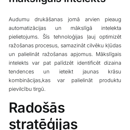
Audumu drukāšanas ‍jomā arvien pieaug
⁢automatizācijas un⁣ mākslīgā intelekta
pielietojums. Šīs⁢ tehnoloģijas ļauj‍ optimizēt
ražošanas procesus, samazināt cilvēku kļūdas
un palielināt ražošanas apjomus. ⁤Mākslīgais
intelekts var pat palīdzēt ⁤identificēt dizaina⁣
tendences un ieteikt⁢ jaunas krāsu
kombinācijas,kas var⁤ palielināt produktu
pievilcību ​tirgū.
Radošās
stratēģijas