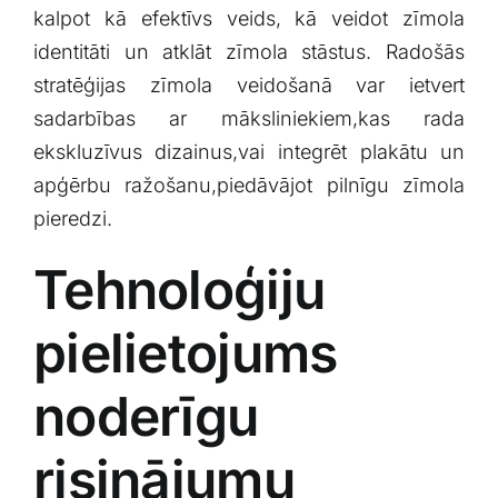
kalpot kā efektīvs veids, kā veidot zīmola
identitāti ⁢un atklāt zīmola stāstus. Radošās
stratēģijas zīmola ⁣veidošanā var ietvert
sadarbības ar māksliniekiem,kas rada
ekskluzīvus dizainus,vai integrēt plakātu un‌
apģērbu ražošanu,piedāvājot pilnīgu zīmola
pieredzi.
Tehnoloģiju
pielietojums ​
noderīgu⁢
risinājumu