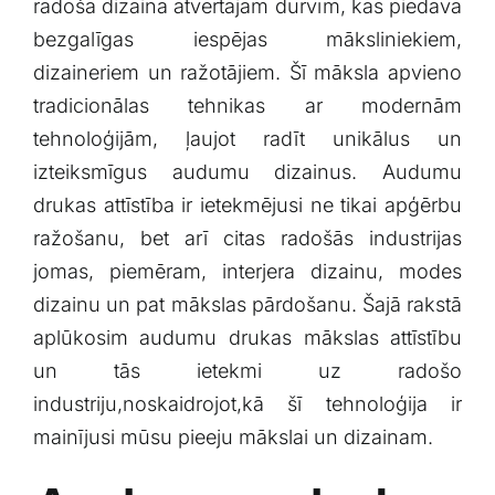
radošā dizaina atvērtajām durvīm, kas piedāvā​
bezgalīgas iespējas māksliniekiem,
‍dizaineriem un ražotājiem. Šī māksla apvieno
tradicionālas tehnikas ar modernām⁤
tehnoloģijām, ļaujot radīt unikālus un
izteiksmīgus ⁤audumu dizainus. Audumu
⁣drukas attīstība⁤ ir ietekmējusi ne tikai ⁢apģērbu‌
ražošanu, bet arī citas radošās industrijas
jomas, piemēram, interjera dizainu, modes
dizainu un pat mākslas pārdošanu. Šajā ‌rakstā
aplūkosim ⁢audumu drukas mākslas attīstību
un‍ tās ietekmi⁣ uz radošo
industriju,noskaidrojot,kā⁣ šī tehnoloģija ir
mainījusi⁢ mūsu pieeju mākslai un dizainam.