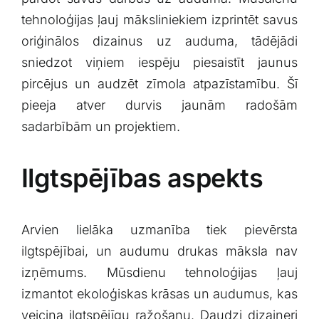
tehnoloģijas ļauj māksliniekiem⁢ izprintēt savus
oriģinālos dizainus uz auduma, tādējādi
sniedzot⁢ viņiem​ iespēju piesaistīt jaunus⁢
pircējus ⁤un audzēt zīmola atpazīstamību. Šī
pieeja atver durvis jaunām ​radošām
sadarbībām‍ un ​projektiem.
Ilgtspējības aspekts
Arvien​ lielāka uzmanība tiek pievērsta
ilgtspējībai, un audumu drukas māksla nav
izņēmums. Mūsdienu tehnoloģijas ļauj
izmantot ekoloģiskas krāsas un audumus, kas
veicina ilgtspējīgu‍ ražošanu. Daudzi dizaineri