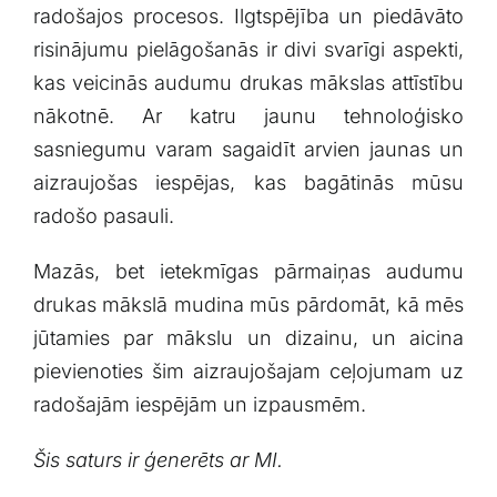
radošajos procesos. Ilgtspējība un piedāvāto
risinājumu pielāgošanās ir divi svarīgi aspekti,
kas veicinās audumu drukas⁤ mākslas ‌attīstību
nākotnē. Ar katru‌ jaunu tehnoloģisko
sasniegumu varam sagaidīt arvien jaunas un
aizraujošas ⁢iespējas, kas ⁣bagātinās mūsu
radošo pasauli.
Mazās,⁤ bet ‌ietekmīgas pārmaiņas ​audumu
drukas mākslā mudina mūs pārdomāt, ‌kā mēs⁣
jūtamies par mākslu un dizainu, un aicina
pievienoties šim aizraujošajam ceļojumam uz
radošajām iespējām un izpausmēm.
Šis saturs ir ģenerēts ar MI.