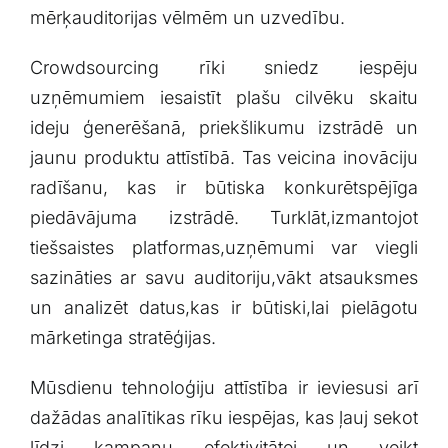
mērķauditorijas ​vēlmēm ​un uzvedību.
Crowdsourcing rīki‍ sniedz‍ iespēju
uzņēmumiem ‌iesaistīt plašu⁣ cilvēku skaitu
ideju ģenerēšanā, priekšlikumu izstrādē⁤ un‍
jaunu ‍produktu ⁤attīstībā. Tas veicina‌ inovāciju
radīšanu, kas ir‌ būtiska ‌konkurētspējīga​
piedāvājuma izstrādē.‍ Turklāt,izmantojot
⁣tiešsaistes‌ platformas,uzņēmumi ⁤var viegli
sazināties ar savu auditoriju,vākt⁣ atsauksmes
un analizēt datus,kas ir būtiski,lai pielāgotu
mārketinga stratēģijas.
Mūsdienu tehnoloģiju attīstība ir ieviesusi arī
dažādas analītikas rīku iespējas, kas ⁤ļauj sekot
līdzi kampaņu efektivitātei‌ un veikt