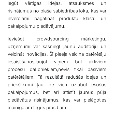
iegūt vērtīgas idejas, atsauksmes⁢ un
‍risinājumus no plaša sabiedrības loka, kas var
ievērojami bagātināt produktu klāstu ‍un
pakalpojumu‌ piedāvājumu.
Ieviešot crowdsourcing mārketingu,
uzņēmumi var sasniegt‍ jaunu auditoriju un
⁢veicināt inovācijas. Šī pieeja​ veicina patērētāju
iesaistīšanos,ļaujot⁢ viņiem būt aktīviem⁤
procesu dalībniekiem,nevis tikai pasīviem
patērētājiem. Tā rezultātā radušās idejas un
priekšlikumi ļauj ne vien uzlabot esošos
pakalpojumus,​ bet arī attīstīt jaunus pūļa
piedāvātus risinājumus, kas var ‌pielāgoties
⁤mainīgajām tirgus ​prasībām.