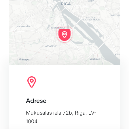
Adrese
Leaflet
|
Map tiles by
CARTO
, under
CC BY 3.0
. Data by
OpenStreetMap
, under ODbL.
Mūkusalas iela 72b, Rīga, LV-
1004