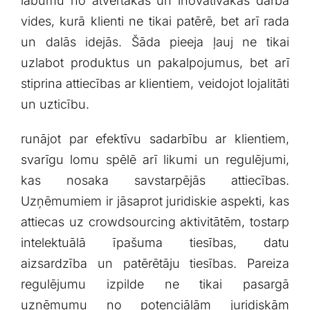
labumu no atvērtākas ⁣un inovatīvākas darba
vides, kurā klienti ne tikai patērē, ‌bet arī rada
un dalās idejās. Šāda pieeja‍ ļauj ne tikai
uzlabot⁢ produktus un pakalpojumus, bet ⁤arī
stiprina attiecības ar klientiem, veidojot lojalitāti⁢
un uzticību.
runājot par efektīvu sadarbību ar klientiem,
svarīgu lomu spēlē arī likumi un regulējumi,
kas nosaka savstarpējās attiecības.
Uzņēmumiem ir jāsaprot juridiskie aspekti, kas
attiecas uz crowdsourcing aktivitātēm, tostarp
‍intelektuālā īpašuma tiesības, datu⁤
aizsardzība un patērētāju tiesības.⁢ Pareiza
regulējumu izpilde ne tikai pasargā
uzņēmumu no potenciālām juridiskām