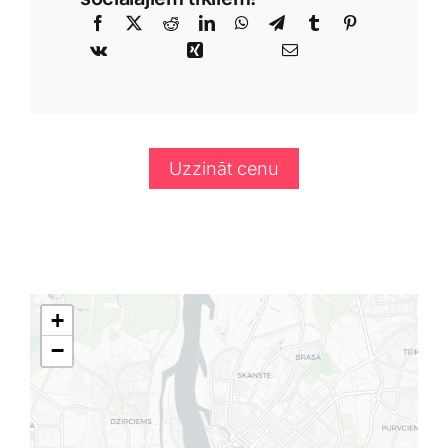
Uzzināt cenu
+
−