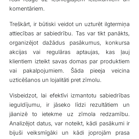
komentāriem.
Treškārt, ir būtiski veidot⁤ un ⁣uzturēt ilgtermiņa
attiecības ar sabiedrību. Tas var tikt panākts,
organizējot dažādus pasākumus, konkursa
akcijas vai regulāras aptaujas,‌ kas ļauj‍
klientiem izteikt ⁢savas ​domas ⁢par produktiem
vai pakalpojumiem. Šāda pieeja veicina
uzticēšanos ⁣un lojalitāti pret zīmolu.
Visbeidzot, lai efektīvi⁢ izmantotu ‍sabiedrības
ieguldījumu, ir jāseko ⁢līdzi rezultātiem un
‌jāanizē to ietekme uz zīmola redzamību.
Analizējot datus, var noteikt, kādi pasākumi ⁢ir
bijuši veiksmīgāki un kādi joprojām prasa