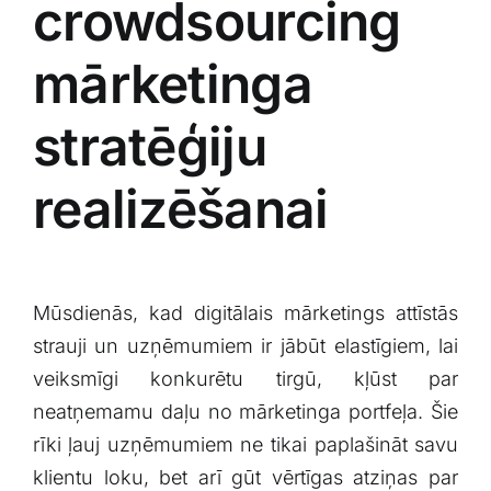
crowdsourcing
mārketinga
‍stratēģiju
realizēšanai
Mūsdienās, kad digitālais mārketings attīstās
strauji un ‍uzņēmumiem ir jābūt elastīgiem, lai
veiksmīgi konkurētu tirgū, kļūst⁣ par
neatņemamu daļu no mārketinga portfeļa. Šie
rīki ļauj uzņēmumiem ne tikai⁤ paplašināt savu
⁤klientu⁤ loku, bet⁤ arī gūt ⁢vērtīgas atziņas par