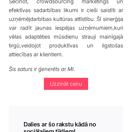
Secinot, crowdsourcing mārketings un
efektīvas sadarbības likumi ir ​cieši⁣ saistīti ar
uzņēmējdarbības kultūras​ attīstību. Šī ⁢sinerģija
var⁣ radīt ​jaunas iespējas uzņēmumiem,kuri
vēlas ⁢adaptēties mūsdienu strauji mainīgajā
tirgū,veidojot produktīvas un ilgstošas
attiecības ar klientiem.
Šis saturs ir ģenerēts ar MI.
Uzzināt cenu
Dalies ar šo rakstu kādā no
sociālajiem tīkliem!