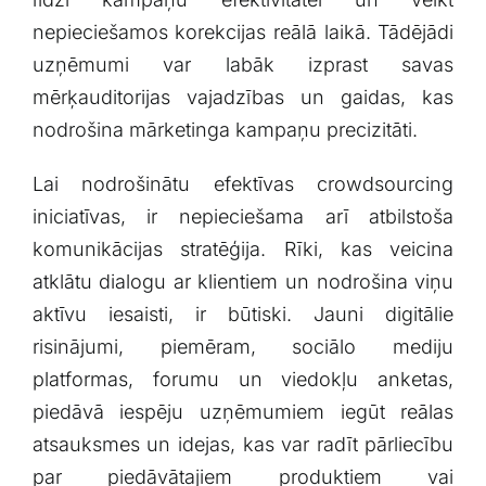
nepieciešamos‌ korekcijas reālā laikā. Tādējādi
uzņēmumi var labāk izprast savas
mērķauditorijas vajadzības un gaidas, kas
nodrošina mārketinga kampaņu precizitāti.
Lai nodrošinātu‌ efektīvas crowdsourcing
iniciatīvas, ir nepieciešama arī atbilstoša
komunikācijas stratēģija. Rīki, kas‍ veicina
atklātu dialogu ar klientiem un nodrošina ⁤viņu
aktīvu ​iesaisti, ⁤ir būtiski. ​Jauni ‌digitālie
risinājumi,⁣ piemēram,‍ sociālo ‌mediju
platformas, forumu un viedokļu anketas,
piedāvā ⁣iespēju uzņēmumiem⁤ iegūt reālas
‍atsauksmes un idejas, kas var⁣ radīt pārliecību
par piedāvātajiem produktiem vai