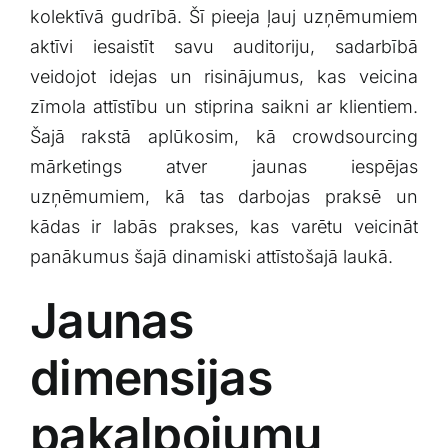
⁢kolektīvā gudrībā. Šī pieeja ļauj uzņēmumiem
Klientu portāls
aktīvi ‌iesaistīt​ savu auditoriju, sadarbībā
veidojot idejas un risinājumus, ​kas veicina
English
⁣zīmola attīstību un stiprina saikni ar⁣ klientiem.
Šajā ⁢rakstā aplūkosim, kā‌ crowdsourcing
mārketings atver jaunas iespējas
uzņēmumiem, kā tas darbojas praksē​ un
kādas ir labās ⁤prakses, kas varētu ⁢veicināt
panākumus šajā dinamiski ​attīstošajā laukā.
Jaunas⁢
dimensijas
pakalpojumu