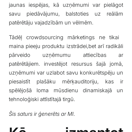
jaunas iespējas,⁣ kā⁢ uzņēmumi var pielāgot
⁢savu piedāvājumu, balstoties⁤ uz reālām
patērētāju vajadzībām un vēlmēm.
Tādēļ crowdsourcing‍ mārketings ⁤ne tikai ​
maina pieeju produktu izstrādei,bet arī radikāli
pārveido‍ uzņēmumu‍ attiecības ar
patērētājiem. investējot resursus šajā jomā,
uzņēmumi var​ uzlabot savu konkurētspēju un
⁤piesaistīt plašāku ⁣mērķauditoriju, ‍kas​ ir
spēlējošā ⁢loma mūsdienu dinamiskajā un
tehnoloģiski attīstītajā tirgū.
Šis⁣ saturs ir ‌ģenerēts⁤ ar MI.