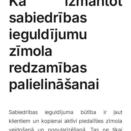
Kā izmantot
sabiedrības
ieguldījumu
zīmola
redzamības
palielināšanai
Sabiedrības ieguldījuma būtība ir ļaut
klientiem un kopienai aktīvi piedalīties zīmola
veidošanā un popularizēšanā. Tas ne tikai