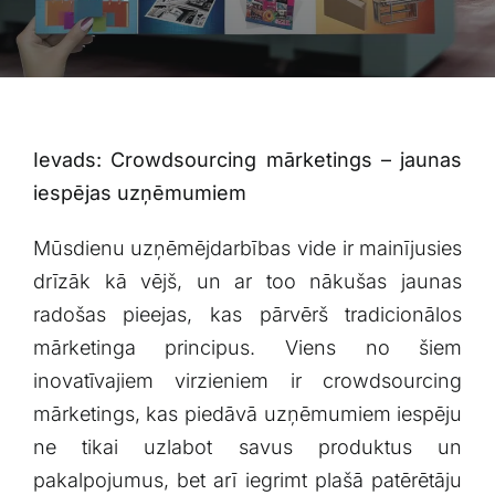
Blogs
Attēlu galerija
Video galerija
Ievads: Crowdsourcing ‍mārketings – jaunas
⁤iespējas uzņēmumiem
Par mums
Mūsdienu uzņēmējdarbības vide ir mainījusies
​drīzāk ‌kā⁣ vējš, ⁣un ar too nākušas jaunas‌
Vakances
radošas pieejas,‌ kas pārvērš ⁤tradicionālos
⁣mārketinga principus.⁤ Viens no šiem
BUJ
inovatīvajiem virzieniem ir⁤ crowdsourcing
mārketings, kas ⁢piedāvā uzņēmumiem iespēju
Kontakti
ne tikai uzlabot savus‌ produktus un
pakalpojumus, bet arī iegrimt plašā patērētāju