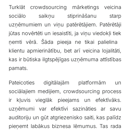
Turklāt crowdsourcing mārketings veicina
sociālo saikņu stiprināšanu starp
uzņēmumiem un viņu⁢ patērētājiem. Patērētāji
jūtas novērtēti un iesaistīti, ja ⁢viņu viedokļi⁢ tiek
ņemti​ vērā. Šāda pieeja ne tikai palielina ​
klientu apmierinātību, bet arī veicina lojalitāti,‌
kas ir būtiska ilgtspējīgas⁤ uzņēmuma attīstības
pamats.
Pateicoties digitālajām platformām ⁢un
sociālajiem ⁤medijiem, ‌crowdsourcing ​process
ir kļuvis vieglāk pieejams un efektīvāks.
uzņēmumi var ‌efektīvi sazināties ar savu‌
auditoriju un gūt atgriezenisko ‍saiti, kas⁢ palīdz⁤
pieņemt ⁢labākus biznesa lēmumus. Tas rada