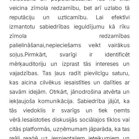
⁢veicina zīmola redzamību, ​bet arī uzlabo ‍tā
reputāciju un ‍uzticamību. Lai ‍efektīvi
izmantotu sabiedrības ieguldījumu‍ kā rīku
zīmola redzamības
palielināšanai,nepieciešams veikt vairākus
soļus.Pirmkārt, svarīgi⁤ ir identificēt‌
mērķauditoriju un ⁤izprast ⁤tās intereses un
vajadzības. Tas ļaus radīt pievilcīgu saturu,
kas​ aicina cilvēkus ​iesaistīties un dalīties ‍ar
savām idejām. Otrkārt, jānodrošina atvērta un
iekļaujoša komunikācija. Sabiedrība jājūt, ka
tās viedoklis ir svarīgs⁤ un tiek ņemts‌
vērā.Iesaistoties diskusijās sociālajos⁣ tīklos vai
citās platformās, uzņēmumam jāparāda, ka tas
reāli reaģē‌ uz ⁤iesniegtajiem⁤ ieteikumiem un