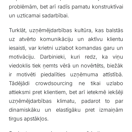
problēmām, bet arī radīs pamatu konstruktīvai
un uzticamai sadarbībai.
Turklāt, uzņēmējdarbības kultūra, kas balstās
uz atvērto komunikāciju un aktīvu klientu
iesaisti,‌ var⁣ krietni uzlabot ‍komandas garu un
‍motivāciju. Darbinieki, kuri redz, ka viņu
viedoklis tiek ņemts⁤ vērā un novērtēts, biežāk⁢
ir motivēti piedalīties uzņēmuma attīstībā.‍
Tādējādi ⁤crowdsourcing ne tikai uzlabo
⁣attieksmi pret klientiem, bet ⁣arī ietekmē ⁢iekšēji‌
uzņēmējdarbības klimatu, ⁤padarot to par
dinamiskāku un elastīgāku ⁢pret izmaiņām
tirgus apstākļos.