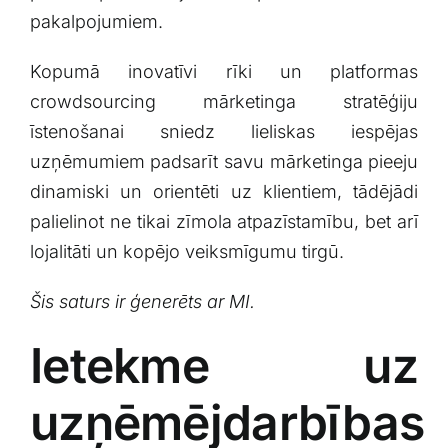
pakalpojumiem.
Kopumā inovatīvi rīki un platformas
crowdsourcing mārketinga stratēģiju
īstenošanai⁣ sniedz lieliskas ⁢iespējas
uzņēmumiem padsarīt⁣ savu‌ mārketinga pieeju
dinamiski un orientēti uz‍ klientiem, tādējādi
palielinot ne tikai zīmola atpazīstamību, bet arī
lojalitāti un kopējo veiksmīgumu tirgū.
Šis saturs ir ģenerēts ar MI.
Ietekme uz
uzņēmējdarbības