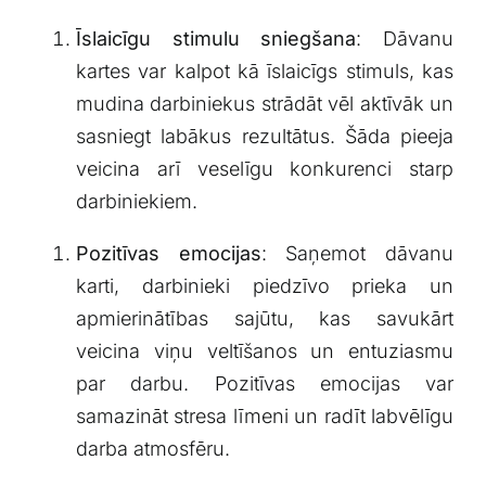
Īslaicīgu stimulu sniegšana
: Dāvanu
kartes var⁤ kalpot kā īslaicīgs stimuls, kas
mudina darbiniekus strādāt ‌vēl aktīvāk un
sasniegt labākus rezultātus. Šāda pieeja
veicina arī veselīgu⁢ konkurenci starp
darbiniekiem.
Pozitīvas emocijas
: Saņemot⁣ dāvanu
karti, darbinieki ⁤piedzīvo ​prieka un
apmierinātības sajūtu,​ kas savukārt
veicina viņu veltīšanos un entuziasmu
par darbu. Pozitīvas emocijas var​
samazināt stresa līmeni un radīt labvēlīgu
darba⁣ atmosfēru.