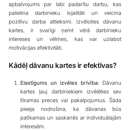
apbalvojums par labi padarītu darbu, kas⁤
palielina ⁣darbinieku lojalitāti un⁣ veicina
pozitīvu darba attieksmi. ⁢Izvēloties dāvanu
kartes, ir ⁤svarīgi ​ņemt vērā darbinieku
intereses‌ un vēlmes, kas var uzlabot
motivācijas efektivitāti.
Kādēļ dāvanu kartes ‍ir ⁢efektīvas?
Elastīgums​ un‌ izvēles⁤ brīvība
: ⁢Dāvanu
⁢kartes ļauj⁣ darbiniekiem izvēlēties sev
tīkamas⁤ preces vai pakalpojumus. ‍Šāda⁣
pieeja⁣ nodrošina, ka dāvanas būs
patīkamas un saskanēs ar individuālajām
interesēm.