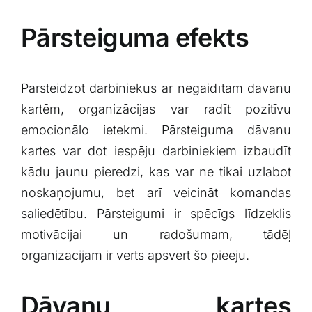
Pārsteiguma efekts
Pārsteidzot ‌darbiniekus ar‍ negaidītām‌ dāvanu
kartēm, organizācijas var ‍radīt pozitīvu
emocionālo ietekmi. Pārsteiguma dāvanu
kartes var dot iespēju darbiniekiem izbaudīt
kādu jaunu pieredzi, kas var ne tikai uzlabot
noskaņojumu, ⁤bet arī‍ veicināt komandas
saliedētību. Pārsteigumi ir spēcīgs‌ līdzeklis
motivācijai un radošumam,⁢ tādēļ
organizācijām ir vērts⁤ apsvērt šo pieeju.
Dāvanu kartes