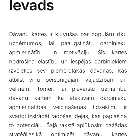
Ievads
Dāvanu kartes ir kļuvušas par populāru rīku
uzņēmumos, lai paaugstinātu darbinieku
apmierinātību un motivāciju.⁤ Šīs kartes
nodrošina elastību un‌ iespējas darbiniekiem
izvēlēties sev ‍piemērotākās dāvanas, kas
atbilst viņu personīgajām vajadzībām un
vēlmēm.⁢ Tomēr, lai pievērstu‍ uzmanību
dāvanu kartēm kā efektīvam ‍darbinieku
apmierinātības ‌veicināšanas līdzeklim, ir
svarīgi izstrādāt radošas idejas, kas paplašina
to potenciālu. Šajā rakstā aplūkosim dažādas
stratēģijas,kā optimizēt dāvanu kartes