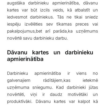
augstāka darbinieku⁤ apmierinātība, dāvanu​
kartes var būt izcils veids, kā atbalstīt un
iedvesmot darbiniekus. Tās ne tikai sniedz
iespēju izvēlēties sev tīkamas⁣ preces vai
⁤pakalpojumus,bet arī parāda,ka uzņēmums
novērtē savu darbinieku darbu.
Dāvanu kartes un darbinieku ​
apmierinātība
Darbinieku apmierinātība ir viens no
galvenajiem⁤ rādītājiem,kas ietekmē
uzņēmuma sniegumu. Kad​ darbinieki jūtas
novērtēti,⁢ viņi ir daudz ⁢motivētāki ​un
produktīvāki. Dāvanu kartes var kalpot kā