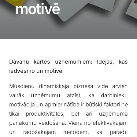
Blogs
motivē
Attēlu galerija
Video galerija
Dāvanu kartes uzņēmumiem: Idejas, ⁣kas
Par mums
iedvesmo un motivē
Vakances
Mūsdienu dinamiskajā biznesa⁢ vidē arvien
vairāk uzņēmumu atzīst, ka darbinieku
BUJ
motivācija un apmierinātība ir būtiski faktori ne
​tikai produktivitātes, bet arī uzņēmuma⁢
panākumu ⁣veidošanā. Viena no efektīvākajām
Kontakti
un radošākajām metodēm, kā‌ parādīt⁢