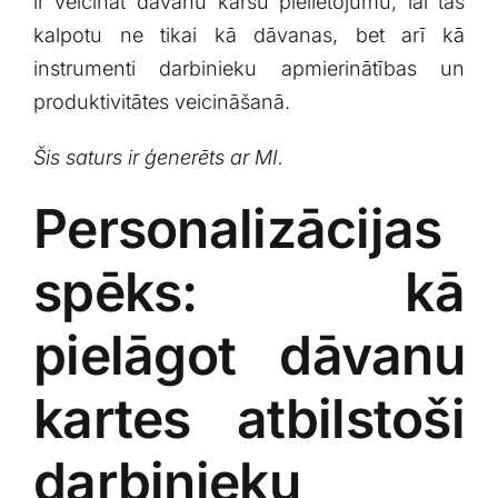
ir ⁢veicināt dāvanu karšu pielietojumu, lai tās⁣
kalpotu ne tikai kā dāvanas, bet arī kā
⁣instrumenti ⁣darbinieku apmierinātības ‍un
produktivitātes⁢ veicināšanā.
Šis saturs‌ ir ģenerēts ar MI.
Personalizācijas
spēks: kā
pielāgot‌ dāvanu
‍kartes atbilstoši
darbinieku