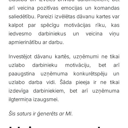
arī veicina pozitīvas emocijas un komandas
saliedētību. Pareizi ⁤izvēlētas dāvanu kartes var‌
kalpot par spēcīgu‌ motivācijas rīku, ‍kas⁣
iedvesmo darbiniekus un veicina viņu
apmierinātību ar darbu.
Investējot dāvanu kartēs, uzņēmumi ​ne‌ tikai
uzlabo⁤ darbinieku motivāciju, bet arī
paaugstina ‍uzņēmuma⁤ konkurētspēju un
uzlabo darba⁢ vidi. Šāda pieeja ir ne tikai⁣
izdevīga darbiniekiem, bet arī uzņēmuma
ilgtermiņa izaugsmei.
Šis saturs ir ģenerēts ar MI.