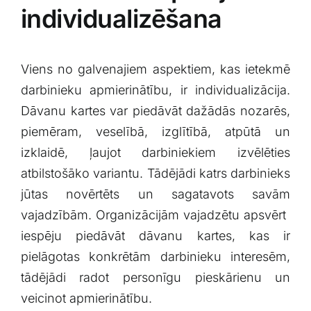
individualizēšana
Viens no galvenajiem aspektiem, ⁣kas ietekmē
darbinieku apmierinātību, ir‍ individualizācija.
Dāvanu kartes var‍ piedāvāt dažādās nozarēs,
piemēram, veselībā, izglītībā, atpūtā ⁤un
izklaidē,⁤ ļaujot ⁣darbiniekiem‍ izvēlēties
atbilstošāko ‍variantu. Tādējādi katrs darbinieks
⁤jūtas novērtēts‌ un sagatavots savām
vajadzībām. Organizācijām vajadzētu ⁤apsvērt ​
iespēju piedāvāt dāvanu kartes, kas ir
pielāgotas konkrētām darbinieku interesēm,
tādējādi radot personīgu ⁢pieskārienu⁢ un
veicinot apmierinātību.