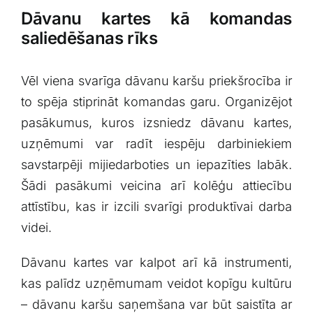
Dāvanu ‍kartes kā komandas
saliedēšanas⁤ rīks
Vēl viena svarīga dāvanu karšu priekšrocība ir
to spēja stiprināt‌ komandas⁤ garu. Organizējot‍
pasākumus, kuros ⁤izsniedz dāvanu kartes,
uzņēmumi var radīt‍ iespēju darbiniekiem
savstarpēji mijiedarboties un iepazīties labāk.
Šādi⁣ pasākumi veicina arī kolēģu attiecību
‌attīstību, kas ir⁤ izcili svarīgi ‍produktīvai ⁣darba
videi.
Dāvanu kartes ​var kalpot arī kā instrumenti,​
kas palīdz uzņēmumam veidot ‍kopīgu kultūru
– dāvanu karšu⁤ saņemšana var ⁣būt saistīta ar⁣