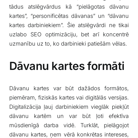
tādus atslēgvārdus kā “pielāgotas‌ dāvanu
kartes”, “personificētas dāvanas” un “dāvanu
kartes darbiniekiem”. Šie atslēgvārdi ne tikai
uzlabo SEO optimizāciju, bet arī koncentrē
uzmanību uz to, ko darbinieki​ patiešām vēlas.
Dāvanu‍ kartes formāti
Dāvanu kartes var būt dažādos formātos,
piemēram, fiziskās kartes vai digitālās versijas.
Digitalizācija ļauj darbiniekiem vieglāk piekļūt
dāvanu kartēm un var būt ļoti efektīva
⁤mūsdienīgā darba vidē. Turklāt, ⁤pielāgojot
dāvanu kartes,⁤ ņem vērā konkrētas intereses,