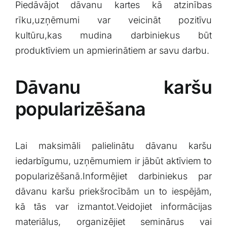
Piedāvājot dāvanu kartes kā atzinības
rīku,uzņēmumi var veicināt⁤ pozitīvu
kultūru,kas⁣ mudina ​darbiniekus būt
produktīviem‌ un ⁢apmierinātiem​ ar savu ⁣darbu.
Dāvanu karšu
popularizēšana
Lai maksimāli ⁣palielinātu dāvanu ‍karšu
iedarbīgumu, uzņēmumiem ir jābūt aktīviem ‌to
popularizēšanā.Informējiet darbiniekus par
dāvanu karšu priekšrocībām un to iespējām,‌
kā tās var izmantot.Veidojiet informācijas
materiālus, organizējiet seminārus vai