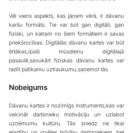
Vēl viens aspekts, kas​ jāņem vērā, ir dāvanu
karšu formāts. Tie⁣ var būt gan ⁢digitāli, gan
‌fiziski,⁢ un katram no šiem formātiem ir savas
⁣priekšrocības. Digitālās dāvanu⁢ kartes var būt
ērtākas,īpaši mūsdienu⁤ digitālajā
pasaulē,savukārt fiziskas dāvanu kartes‍ var
radīt patīkamu uztraukumu,saņemot⁤ tās.
Nobeigums
Dāvanu kartes ⁢ir nozīmīgs instruments,kas var
⁣veicināt darbinieku motivāciju un uzlabot
uzņēmumu kultūru. Tās​ sniedz​ ne tikai
elastību un izvēles ‌brīvību darbiniekiem, bet