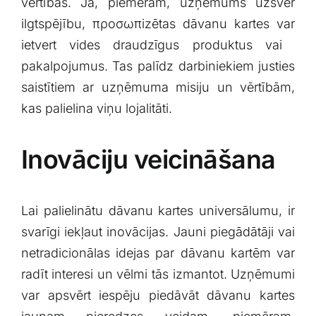
vērtības. Ja, piemēram, ​uzņēmums uzsver
ilgtspējību, προσωπizētas dāvanu kartes⁣ var
ietvert vides ⁢draudzīgus produktus vai ​
pakalpojumus. Tas palīdz darbiniekiem justies
saistītiem ar uzņēmuma ⁤misiju un vērtībām,
kas palielina viņu lojalitāti.
Inovāciju veicināšana
Lai palielinātu dāvanu kartes universālumu, ir
svarīgi iekļaut inovācijas. Jauni piegādātāji vai
netradicionālas idejas par dāvanu kartēm var
radīt interesi ⁤un vēlmi tās izmantot. Uzņēmumi
var apsvērt iespēju piedāvāt dāvanu kartes