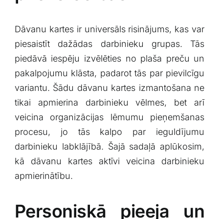
Dāvanu ‌kartes​ ir universāls risinājums, kas var
piesaistīt‍ dažādas darbinieku grupas. Tās
piedāvā iespēju izvēlēties no plaša preču un
pakalpojumu klāsta, padarot tās par‍ pievilcīgu⁢
variantu. Šādu dāvanu kartes izmantošana ne⁣
tikai apmierina ‍darbinieku vēlmes, bet arī
veicina organizācijas lēmumu pieņemšanas
procesu,⁣ jo tās kalpo par ieguldījumu
darbinieku labklājībā. Šajā⁢ sadaļā aplūkosim,
kā dāvanu kartes⁢ aktīvi veicina​ darbinieku
apmierinātību.
Personiskā pieeja​ un