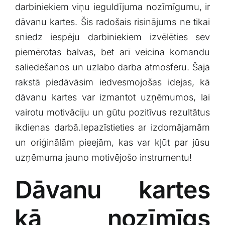
darbiniekiem viņu ieguldījuma nozīmīgumu, ⁢ir
Klientu portāls
dāvanu kartes. ⁤Šis radošais ⁣risinājums ne tikai
sniedz​ iespēju darbiniekiem izvēlēties sev
English
piemērotas balvas, bet arī veicina ⁢komandu​
saliedēšanos un uzlabo ‌darba atmosfēru. Šajā
rakstā piedāvāsim iedvesmojošas idejas, kā
dāvanu kartes ​var izmantot uzņēmumos, lai
vairotu motivāciju ​un gūtu pozitīvus rezultātus
ikdienas darbā.Iepazīstieties ar izdomājamām
un oriģinālām pieejām, kas⁤ var kļūt ⁢par jūsu
uzņēmuma jauno motivējošo instrumentu!
Dāvanu kartes
⁣kā nozīmīgs