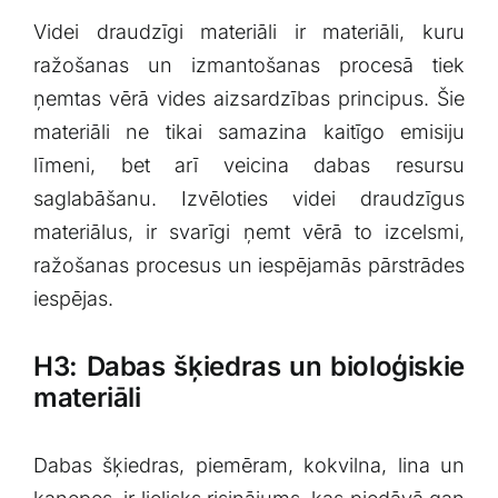
Videi ​draudzīgi materiāli ir materiāli, kuru
ražošanas un izmantošanas ⁢procesā ⁤tiek
‌ņemtas ⁤vērā vides aizsardzības principus. Šie
materiāli ne tikai samazina kaitīgo emisiju
⁢līmeni, bet⁤ arī veicina dabas ​resursu⁢
saglabāšanu. Izvēloties​ videi draudzīgus
materiālus,⁤ ir svarīgi ņemt vērā to⁢ izcelsmi,
ražošanas procesus un‌ iespējamās ⁤pārstrādes
iespējas.
H3:‌ Dabas šķiedras un ​bioloģiskie
materiāli
Dabas šķiedras, piemēram, kokvilna, ⁤lina un