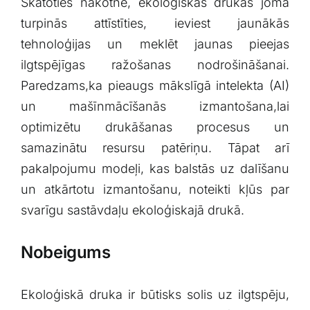
Skatoties‌ nākotnē, ekoloģiskās drukas joma
turpinās attīstīties,‍ ieviest jaunākās
⁢tehnoloģijas un ⁢meklēt jaunas ⁢pieejas
ilgtspējīgas ražošanas nodrošināšanai.
Paredzams,ka pieaugs mākslīgā intelekta (AI)
un ⁤mašīnmācīšanās izmantošana,lai
optimizētu ‌drukāšanas procesus ⁢un
samazinātu resursu⁢ patēriņu. Tāpat arī
pakalpojumu modeļi, kas balstās ⁣uz dalīšanu
un atkārtotu izmantošanu, ​noteikti kļūs par
svarīgu sastāvdaļu ekoloģiskajā drukā.
Nobeigums
Ekoloģiskā ⁣druka ir ⁢būtisks solis uz ​ilgtspēju,