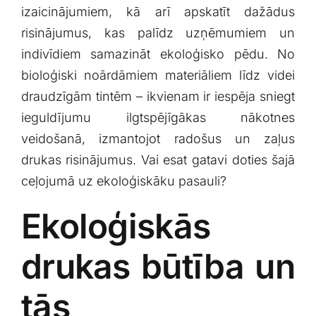
izaicinājumiem, kā arī apskatīt dažādus
Klientu portāls
risinājumus, kas palīdz uzņēmumiem un
indivīdiem samazināt ekoloģisko pēdu. No
English
bioloģiski noārdāmiem materiāliem līdz videi
draudzīgām tintēm ⁢– ikvienam ir iespēja sniegt
ieguldījumu ilgtspējīgākas nākotnes
veidošanā, izmantojot radošus‌ un⁤ zaļus
drukas risinājumus. Vai esat gatavi⁣ doties šajā
ceļojumā ‌uz ekoloģiskāku pasauli?
Ekoloģiskās
drukas būtība un
tās