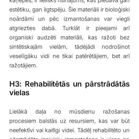
kaņepes, ir‌ lielisks risinājums, ‌kas piedāvā⁤ gan
estētiku, gan⁢ ilgtspēju. ‍Šie materiāli ir bioloģiski
noārdāmi un pēc izmantošanas ‌var ⁣viegli
atgriezties dabā.⁢ Turklāt ir pieejami ‌arī
‌organiski ⁢audzēti materiāli, kas ražoti bez
sintētiskajām vielām, tādējādi nodrošinot
veselīgāku vidi ne tikai patērētājiem, bet arī
ražotājiem.
H3: Rehabilitētās un pārstrādātās
vielas
Lielākā daļa no mūsdienu ražošanas
procesiem balstās ‍uz ‌resursiem, kas var būt⁣
neefektīvi vai kaitīgi videi. Tādēļ rehabilitēto un