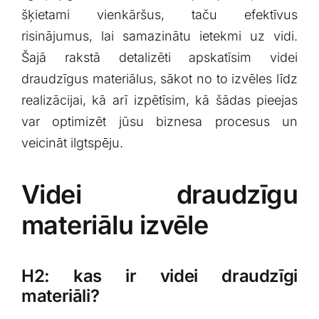
šķietami vienkāršus, ⁤taču efektīvus
risinājumus, lai samazinātu ietekmi uz vidi.
Šajā ‍rakstā‌ detalizēti ‌apskatīsim videi
‌draudzīgus materiālus, sākot⁢ no ⁢to izvēles līdz⁤
realizācijai, kā arī izpētīsim, kā šādas pieejas
var optimizēt ⁤jūsu biznesa procesus un⁤
veicināt​ ilgtspēju.
Videi draudzīgu
materiālu ‍izvēle
H2:‌ kas ir videi draudzīgi
materiāli?