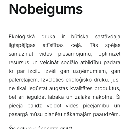
Nobeigums
Ekoloģiskā​ druka ir būtiska sastāvdaļa
ilgtspējīgas attīstības ceļā.⁣ Tās spējas
samazināt vides piesārņojumu, optimizēt
⁤resursus un veicināt sociālo atbildību padara
to par‌ izcilu izvēli gan uzņēmumiem, gan
patērētājiem. Izvēloties ekoloģisko druku, jūs ​
ne tikai iegūstat augstas kvalitātes ⁤produktus,
bet arī‌ ieguldāt ⁤labākā un zaļākā nākotnē. Šī
pieeja palīdz veidot vides⁣ pieejamību un
pasargā mūsu planētu nākamajām paaudzēm.
Šis saturs ir ģenerēts ar MI.