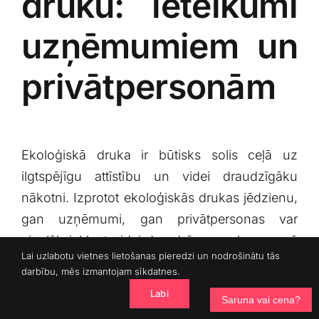
druku: ieteikumi​
uzņēmumiem un
privātpersonām
Ekoloģiskā ‍druka ir‌ būtisks⁣ solis ⁢ceļā uz
ilgtspējīgu attīstību un videi draudzīgāku
nākotni. Izprotot ekoloģiskās drukas jēdzienu,‍
gan uzņēmumi, gan privātpersonas ‍var
vieglāk iekļaut videi draudzīgas prakses savā
Lai uzlabotu vietnes lietošanas pieredzi un nodrošinātu tās
ikdienas darbībā. Šajā rakstā piedāvājam
darbību, mēs izmantojam sīkdatnes.
vairākus praktiskus soļus, kā panākt
Labi
Saruna vai cena?
ekoloģisko druku.