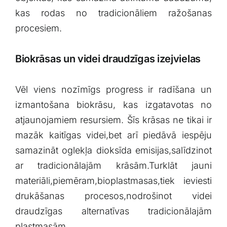
kas rodas​ no tradicionāliem ražošanas
procesiem.
Biokrāsas un videi draudzīgas izejvielas
Vēl viens⁢ nozīmīgs⁣ progress⁣ ir radīšana un
izmantošana biokrāsu, kas izgatavotas no
atjaunojamiem resursiem. Šīs⁣ krāsas ne⁤ tikai ir
mazāk kaitīgas videi,bet arī piedāvā iespēju
‌samazināt oglekļa dioksīda ⁢emisijas,salīdzinot
ar​ tradicionālajām krāsām.Turklāt jauni​
materiāli,piemēram,bioplastmasas,tiek ieviesti
drukāšanas procesos,nodrošinot videi
draudzīgas alternatīvas tradicionālajām
plastmasām.