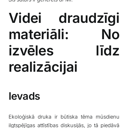
Videi draudzīgi
materiāli: ⁢No
izvēles ‌līdz
realizācijai
Ievads
Ekoloģiskā ‍druka⁢ ir būtiska​ tēma mūsdienu
ilgtspējīgas⁢ attīstības diskusijās, ⁤jo tā piedāvā