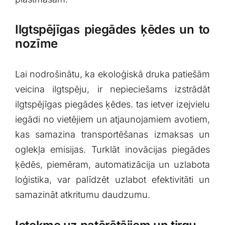
Ilgtspējīgas ⁤piegādes ķēdes ⁢un to
nozīme
Lai nodrošinātu, ​ka ekoloģiskā druka patiešām
veicina⁣ ilgtspēju, ir‌ nepieciešams izstrādāt
⁤ilgtspējīgas‌ piegādes ķēdes. tas ietver izejvielu
iegādi no vietējiem un ​atjaunojamiem avotiem,
kas samazina transportēšanas izmaksas un
oglekļa emisijas. ⁤Turklāt​ inovācijas piegādes
ķēdēs, piemēram, ‌automatizācija ‌un uzlabota
‌loģistika, var palīdzēt uzlabot efektivitāti un
samazināt atkritumu daudzumu.