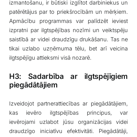
⁢izmantošanu, ir ‍būtiski izglītot darbiniekus un
patērētājus‍ par to priekšrocībām un mērķiem.⁢
Apmācību programmas var palīdzēt ieviest
izpratni par‌ ilgtspējības‌ nozīmi un veiktspēju
⁤saistībā ar videi draudzīgu drukāšanu.​ Tas⁢ ne
tikai ⁤uzlabo‌ uzņēmuma tēlu, bet ⁤arī veicina
ilgtspējīgu attieksmi visā nozarē.
H3: Sadarbība ar ​ilgtspējīgiem
piegādātājiem
Izveidojot partnerattiecības ar piegādātājiem,
kas ⁢ievēro ilgtspējības⁣ principus, var
ievērojami‍ uzlabot⁣ jūsu organizācijas videi
draudzīgo iniciatīvu efektivitāti. Piegādātāji,