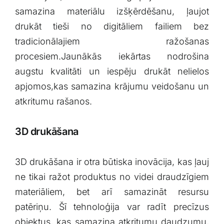
samazina ⁣materiālu izšķērdēšanu, ļaujot
drukāt tieši no digitāliem failiem bez
tradicionālajiem ⁣ražošanas
procesiem.Jaunākās ​iekārtas nodrošina
augstu kvalitāti un iespēju drukāt nelielos
apjomos,kas samazina ‌krājumu veidošanu un
atkritumu rašanos.
3D ⁢drukāšana
3D drukāšana ir otra būtiska inovācija, kas ļauj
ne tikai ⁣ražot produktus no videi draudzīgiem
materiāliem, bet ⁣arī ​samazināt resursu
patēriņu. Šī tehnoloģija‌ var radīt precīzus
objektus, kas samazina⁤ atkritumu daudzumu,