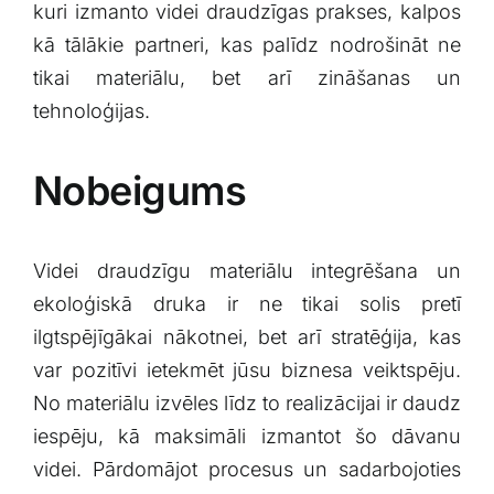
kuri izmanto videi​ draudzīgas prakses,⁤ kalpos
⁣kā tālākie partneri, kas palīdz nodrošināt ne
tikai materiālu, bet‍ arī zināšanas​ un
tehnoloģijas.
Nobeigums
Videi draudzīgu materiālu integrēšana un
⁤ekoloģiskā ‍druka ir‍ ne tikai solis pretī
ilgtspējīgākai nākotnei, bet arī stratēģija, ​kas
var pozitīvi‍ ietekmēt ​jūsu biznesa veiktspēju.
No materiālu izvēles līdz to realizācijai ir daudz
iespēju,‍ kā maksimāli izmantot šo dāvanu
videi. ⁢Pārdomājot procesus⁢ un sadarbojoties