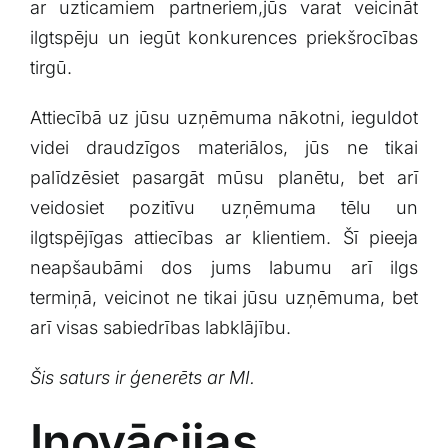
ar uzticamiem partneriem,jūs varat veicināt
ilgtspēju un‍ iegūt konkurences priekšrocības
tirgū.
Attiecībā uz ⁢jūsu uzņēmuma nākotni, ieguldot
‌videi draudzīgos materiālos, ⁤jūs ne tikai
palīdzēsiet pasargāt mūsu⁤ planētu, bet ‍arī⁣
veidosiet pozitīvu ​uzņēmuma tēlu un
ilgtspējīgas ‍attiecības ar klientiem. Šī pieeja⁢
neapšaubāmi dos jums labumu arī ilgs⁣
termiņā, veicinot⁣ ne⁤ tikai jūsu uzņēmuma,⁢ bet
‌arī visas sabiedrības labklājību.
Šis saturs ir ģenerēts ar ⁤MI.
Inovācijas