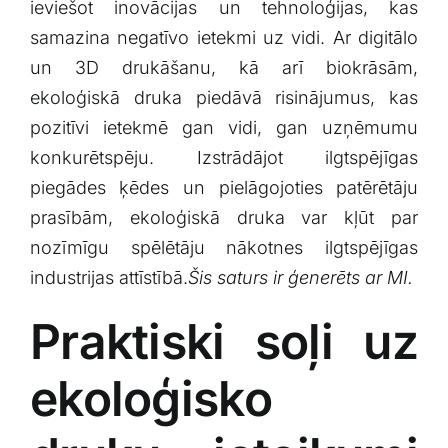
ieviešot inovācijas un⁢ tehnoloģijas, kas
samazina negatīvo ‌ietekmi uz vidi. Ar digitālo
un 3D drukāšanu,‌ kā arī⁣ biokrāsām,
ekoloģiskā druka piedāvā risinājumus, kas
pozitīvi ietekmē gan vidi, gan uzņēmumu
konkurētspēju. ⁢Izstrādājot ilgtspējīgas
piegādes ķēdes un pielāgojoties patērētāju
prasībām, ekoloģiskā druka var kļūt par
nozīmīgu spēlētāju nākotnes ilgtspējīgas⁣
industrijas attīstībā.
Šis saturs ir ģenerēts ar ⁤MI.
Praktiski soļi uz
ekoloģisko