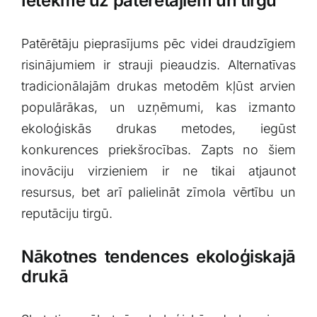
Ietekme ⁣uz‍ patērētājiem un tirgu
Patērētāju pieprasījums pēc videi draudzīgiem
risinājumiem ir strauji pieaudzis. Alternatīvas
tradicionālajām drukas metodēm kļūst arvien‍
populārākas, un uzņēmumi, kas izmanto
‍ekoloģiskās drukas metodes, iegūst
konkurences ⁢priekšrocības. ‌Zapts no šiem
⁣inovāciju virzieniem ir ne tikai atjaunot
resursus, bet arī⁢ palielināt ​zīmola vērtību un
reputāciju tirgū.
Nākotnes tendences ekoloģiskajā
drukā