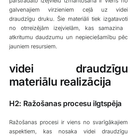
⁣pārstrādāto izejvielu izmantošana ir viens no
galvenajiem virzieniem​ ceļā uz videi
draudzīgu druku. ‍Šie materiāli tiek izgatavoti
no otrreizējām izejvielām, kas samazina ​
atkritumu daudzumu un nepieciešamību​ pēc
jauniem resursiem.
videi draudzīgu
materiālu realizācija
H2: Ražošanas procesu ilgtspēja
Ražošanas procesi‌ ir​ viens no svarīgākajiem
‌aspektiem,​ kas nosaka videi draudzīgu