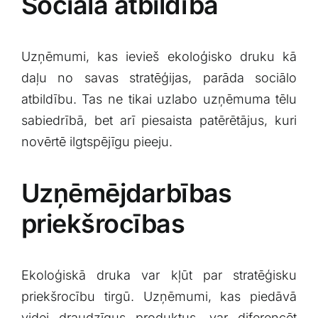
Sociālā atbildība
Uzņēmumi,‍ kas ievieš ⁢ekoloģisko druku‍ kā
daļu no ‍savas stratēģijas, parāda sociālo
atbildību.‍ Tas​ ne ‍tikai uzlabo uzņēmuma tēlu
sabiedrībā, bet arī piesaista ‌patērētājus, ​kuri
novērtē ilgtspējīgu pieeju.
Uzņēmējdarbības
priekšrocības
Ekoloģiskā⁢ druka var kļūt par stratēģisku
priekšrocību tirgū.⁣ Uzņēmumi, kas piedāvā
videi draudzīgus​ produktus, var diferencēt