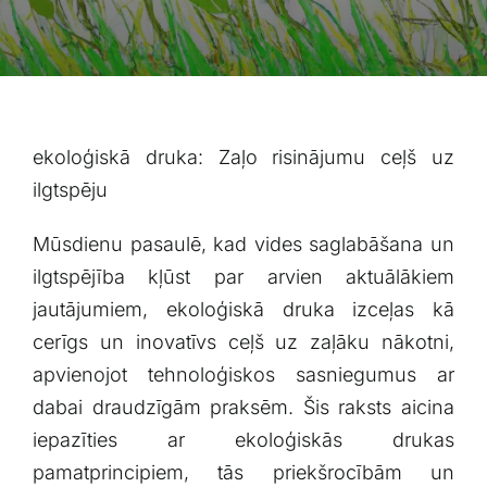
Blogs
Attēlu galerija
Video galerija
ekoloģiskā druka: ‍Zaļo risinājumu ceļš uz
ilgtspēju
Par mums
Mūsdienu pasaulē, kad vides saglabāšana un
ilgtspējība kļūst par‌ arvien aktuālākiem
Vakances
jautājumiem, ‌ekoloģiskā druka ⁤izceļas kā
cerīgs ⁤un inovatīvs ‍ceļš uz ⁢zaļāku nākotni,
BUJ
apvienojot ⁣tehnoloģiskos‌ sasniegumus ar
dabai draudzīgām praksēm. Šis⁢ raksts aicina‍
Kontakti
iepazīties ar ekoloģiskās⁣ drukas
pamatprincipiem, tās priekšrocībām un