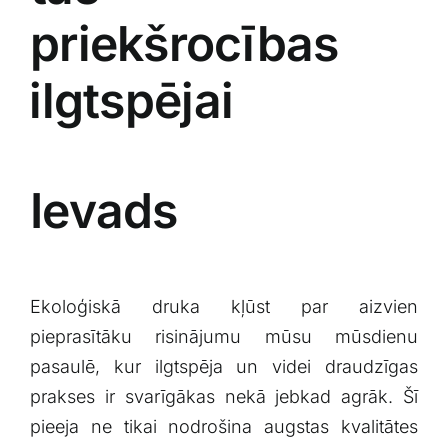
priekšrocības
⁣ilgtspējai
Ievads
Ekoloģiskā druka kļūst par aizvien
⁤pieprasītāku ⁤risinājumu ​mūsu mūsdienu
pasaulē,⁤ kur ilgtspēja un videi⁢ draudzīgas
‍prakses ir svarīgākas ⁤nekā jebkad agrāk. Šī
pieeja ne ‌tikai nodrošina augstas kvalitātes