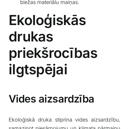
biežas materiālu maiņas.
Ekoloģiskās
drukas
priekšrocības
ilgtspējai
Vides ‌aizsardzība
Ekoloģiskā ⁢druka stiprina vides‌ aizsardzību,
samazinot piesārņojumu un klimata pārmaiņu