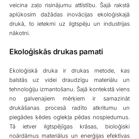
veicina zaļo risinājumu attīstību. Šajā ​rakstā
aplūkosim dažādas inovācijas ekoloģiskajā
drukā, to ietekmi uz ilgtspēju un industrijas
nākotni.
Ekoloģiskās drukas ⁢pamati
Ekoloģiskā druka ir drukas metode, kas
balstās uz ⁢videi draudzīgu⁢ materiālu⁤ un
tehnoloģiju izmantošanu. Šajā kontekstā ⁢viens⁢
no galvenajiem ‍mērķiem‍ ir samazināt
‌drukāšanas procesā radīto atkritumu ⁤un
piegādes ķēdes oglekļa pēdas nospiedumus.
Tā ietver‌ ilgtspējīgas krāsas,‌ bioloģiski
noārdāmus ⁣materiālus un⁤ enerģijas efektīvas