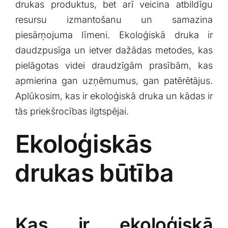
drukas produktus, bet arī veicina atbildīgu
resursu izmantošanu un samazina
piesārņojuma līmeni. Ekoloģiskā druka⁣ ir
daudzpusīga un ietver dažādas metodes, ⁢kas
pielāgotas videi ⁢draudzīgām prasībām, kas
‌apmierina gan uzņēmumus, gan patērētājus.
Aplūkosim, ‌kas ir ekoloģiskā druka un kādas ir‍
tās priekšrocības ilgtspējai.
Ekoloģiskās
⁣drukas būtība
Kas⁣ ir ekoloģiskā