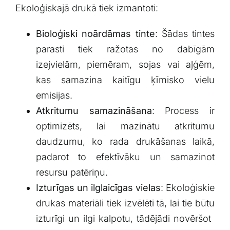
Ekoloģiskajā drukā‍ tiek izmantoti:
Bioloģiski⁣ noārdāmas tinte
: Šādas tintes
parasti tiek ražotas no dabīgām
izejvielām, piemēram, sojas vai aļģēm,
kas ‍samazina kaitīgu ķīmisko vielu
emisijas.
Atkritumu samazināšana
: Process ‌ir
optimizēts, lai mazinātu atkritumu
daudzumu, ko‍ rada drukāšanas​ laikā,
padarot to efektīvāku un samazinot
resursu patēriņu.
Izturīgas un ilglaicīgas vielas
: Ekoloģiskie
drukas materiāli tiek izvēlēti ⁢tā,⁤ lai tie ⁤būtu
izturīgi‌ un ilgi ​kalpotu, tādējādi novēršot ​