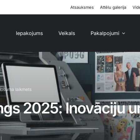
Atsauksmes
Attēlu galerija
Vide
i
Iepakojums
Veikals
Pakalpojumi
adošuma laikmets
ings 2025: Inovāciju 