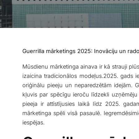
Guerrilla ‍mārketings⁣ 2025: Inovāciju un ra
Mūsdienu mārketinga⁣ ainava⁤ ir kā strauji plūs
izaicina tradicionālos modeļus.2025. gads ieiet
oriģinālu‍ pieeju⁤ un neparedzētām idejām. G
kļuvis ⁣par spēcīgu ieroču‌ līdzekli⁤ uzņēmēju
pieeja ir attīstījusies laikā līdz 2025. ga
mārketinga spēli visā‍ pasaulē. Iegremdēsimie
iespējas.