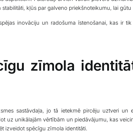
n​ stabilitāti, kļūs par galveno priekšnoteikumu, lai g
ējas inovāciju un radošuma īstenošanai,⁣ kas ir ‍tik ļ
īgu ⁢zīmola identitāt
smes sastāvdaļa, ⁣jo tā ​ietekmē pircēju uztveri un 
dot uz‍ unikālajām vērtībām​ un piedāvājumu, ⁤kas veicina 
dzēt izveidot spēcīgu zīmola identitāti.