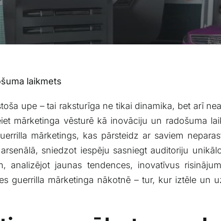
došuma laikmets
toša upe – tai raksturīga ne tikai dinamika, bet ⁣arī nea
 mārketinga ​vēsturē⁣ kā inovāciju ‌un radošuma laikmet
uerrilla​ mārketings,⁢ kas pārsteidz ar saviem nepar
 arsenālā, sniedzot iespēju⁤ sasniegt auditoriju unikāl
dam, analizējot‍ jaunas tendences, inovatīvus risin
s guerrilla⁤ mārketinga nākotnē⁢ – tur, kur ⁢iztēle un