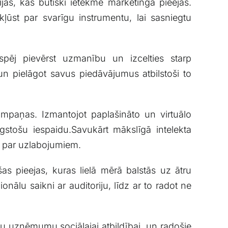
jas, kas būtiski⁢ ietekmē⁢ mārketinga pieejas.
kļūst par svarīgu instrumentu, lai sasniegtu
pēj pievērst uzmanību⁤ un izcelties⁤ starp⁤
n pielāgot ⁤savus piedāvājumus atbilstoši to
kampaņas. ‍Izmantojot paplašināto un ⁢virtuālo
gstošu iespaidu.Savukārt ⁢mākslīgā ‌intelekta
us par uzlabojumiem.
as ​pieejas,‌ kuras lielā ‍mērā balstās uz ātru
nālu saikni ar⁣ auditoriju, līdz‌ ar to radot ne
u uzņēmumu⁣ sociālajai atbildībai, ⁣un radošie