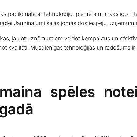
s papildināta ar⁣ tehnoloģiju, piemēram, mākslīgo intele
trādei.Jauninājumi šajās jomās ‍dos iespēju uzņēmumie
kas, ļaujot uzņēmumiem veidot kompaktus ⁣un ​efektīv
ot kvalitāti. Mūsdienīgas ⁣tehnoloģijas un radošums ir​ d
 ⁤maina spēles not
 gadā