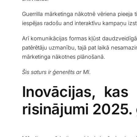
Guerrilla mārketinga nākotnē vēriena pieeja tik
iespējas radošu and interaktīvu ‌kampaņu ​izs
Arī komunikācijas formas⁤ kļūst daudzveidīgā
patērētāju ⁤uzmanību, ‍tajā pat laikā nesamazin
mārketinga nākotnes⁤ plānošanā.
Šis saturs ir ​ģenerēts ⁤ar⁤ MI.
Inovācijas, kas
risinājumi 2025.