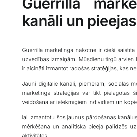
Guerrilla ⁢mārk
kanāli un pieejas
Guerrilla⁢ mārketinga nākotne ir cieši saistīt
uzvedības izmaiņām. Mūsdienu ‍tirgū ⁢arvien l
ir aicināti izmantot radošas stratēģijas, ⁣kas n
Jauni digitālie ⁤kanāli, piemēram, sociālās m
mārketinga⁣ stratēģijas var ‌tikt pielāgotas
veidošana ar ietekmīgiem ⁢indivīdiem​ un ‍kop
lai izmantotu ‌šos jaunus ‍pārdošanas​ kanālus,
mērķēšana un⁣ analītiska pieeja palīdzēs​ u
aktivitātes.