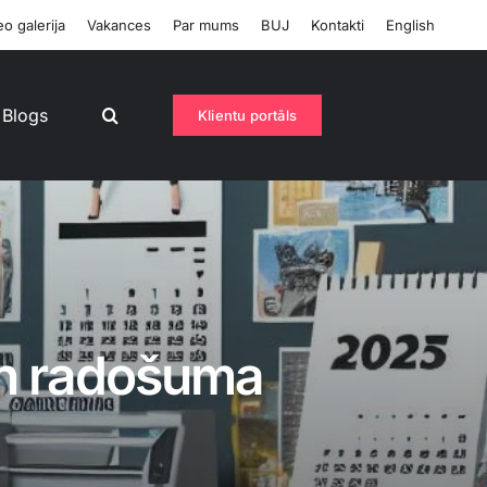
o galerija
Vakances
Par mums
BUJ
Kontakti
English
Blogs
Klientu portāls
un radošuma