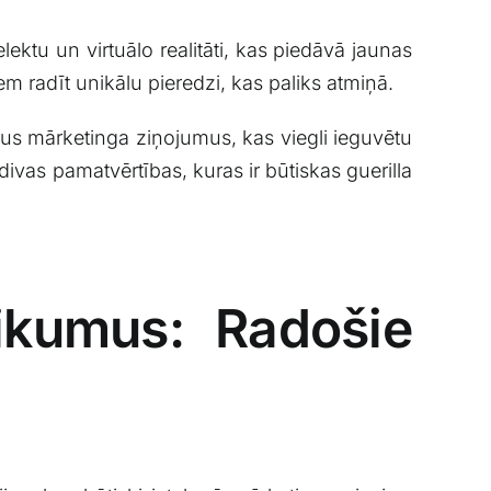
ktu ‌un‌ virtuālo realitāti, ‍kas piedāvā jaunas
m radīt unikālu pieredzi, kas paliks atmiņā.
us mārketinga ziņojumus, ⁤kas viegli ieguvētu
ivas pamatvērtības, ⁤kuras​ ir būtiskas guerilla
eikumus: Radošie