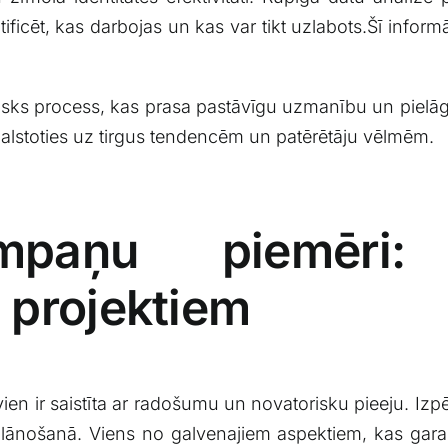
icēt, kas darbojas‍ un kas var tikt uzlabots.Šī ⁣informā
namisks process, ​kas prasa pastāvīgu uzmanību un pie
 balstoties ‌uz ‌tirgus tendencēm un⁣ patērētāju vēlmēm.
ampaņu piemēri
 projektiem
n ir saistīta ar radošumu un novatorisku pieeju. Izpētī
plānošanā. Viens no galvenajiem aspektiem, ⁢kas gara