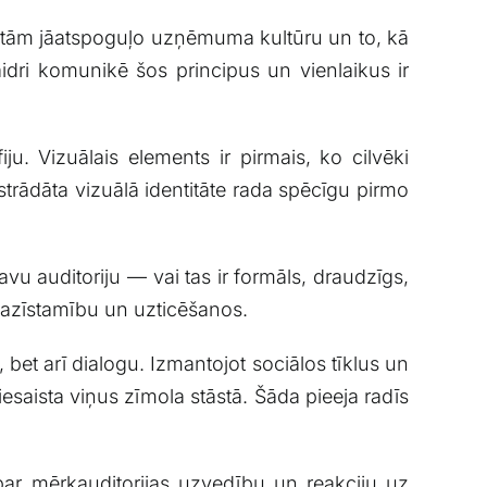
ra; tām ⁤jāatspoguļo uzņēmuma ⁢kultūru un to, kā
aidri komunikē šos principus un vienlaikus ir
fiju. Vizuālais elements ir pirmais, ko ⁤cilvēki
strādāta vizuālā identitāte rada spēcīgu pirmo
avu auditoriju — vai tas ir⁤ formāls, draudzīgs,
atpazīstamību un uzticēšanos.
 bet arī ⁤dialogu. ​Izmantojot‍ sociālos tīklus un‍
iesaista viņus zīmola ​stāstā. Šāda pieeja radīs
ze par ⁣mērķauditorijas uzvedību un ⁣reakciju uz