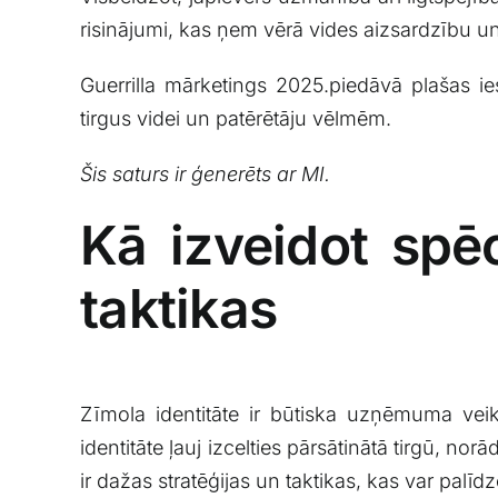
risinājumi, kas ņem‌ vērā vides aizsardzību u
Guerrilla mārketings 2025.piedāvā​ plašas iesp
tirgus‌ videi​ un patērētāju vēlmēm.
Šis saturs ir⁢ ģenerēts ar MI.
Kā izveidot spēc
taktikas
Zīmola identitāte ir būtiska uzņēmuma veik
identitāte ļauj izcelties pārsātinātā tirgū, norā
⁤ir ⁣dažas‍ stratēģijas un ⁢taktikas, kas ‍var palī