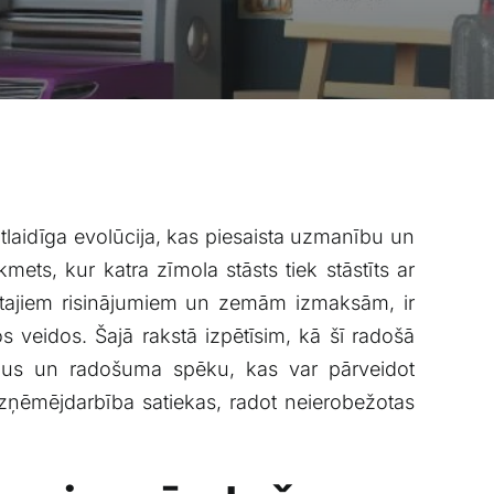
tlaidīga ‍evolūcija, kas piesaista uzmanību ⁣un‌
s, ⁢kur⁢ katra ⁣zīmola stāsts tiek ‍stāstīts ar⁣
astajiem ‍risinājumiem un ​zemām izmaksām, ir
os‌ veidos. Šajā rakstā izpētīsim, kā šī radošā
ājumus un radošuma‌ spēku, kas var pārveidot
 uzņēmējdarbība satiekas, radot neierobežotas⁤