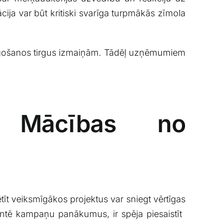
cija var​ būt kritiski svarīga turpmākās zīmola
lāgošanos⁤ tirgus izmaiņām. Tādēļ uzņēmumiem
: Mācības no
t veiksmīgākos ‍projektus⁣ var ‌sniegt ‌vērtīgas
ntē kampaņu panākumus, ir spēja piesaistīt ​