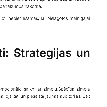
ūtu panākumus nākotnē.
oti ​nepieciešamas, lai pielāgotos ⁢mainīgajai​
i: Strategijas un
emocionālo saikni ar ⁤zīmolu.Spēcīga zīmola
lojalitāti‍ un piesaista jaunas auditorijas. ​Šeit