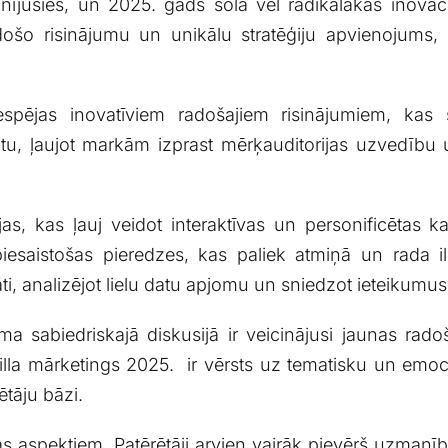
ījusies, un⁣ 2025. gads sola vēl radikālākas ​inovāci
došo risinājumu⁣ un unikālu stratēģiju apvienojums, 
pējas ‍inovatīviem radošajiem⁢ risinājumiem, kas s
tu, ļaujot markām izprast mērķauditorijas ‍uzvedību u
ijas, kas ļauj veidot interaktīvas un personificētas 
esaistošas pieredzes, kas paliek ⁤atmiņā un rada‍ il
āti, analizējot lielu datu apjomu un sniedzot ⁣ieteikum
 ​sabiedriskajā diskusijā ir veicinājusi‌ jaunas radoš
a ​mārketings⁣ 2025.​ ⁣ ir vērsts uz tematisku un emocio
rētāju bāzi.
bas aspektiem. Patērētāji arvien vairāk pievērš uzmanīb