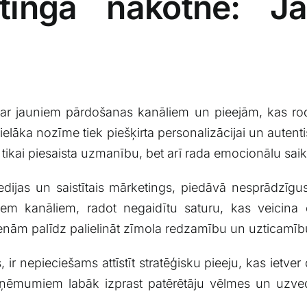
etinga nākotne: J
a ⁣ar ⁤jauniem pārdošanas kanāliem ‍un pieejām, kas ro
ielāka nozīme tiek piešķirta personalizācijai ⁣un aute
e tikai piesaista uzmanību, bet arī rada emocionālu saikn
edijas un saistītais⁣ mārketings, piedāvā nesprādzīgus 
 šiem kanāliem, radot negaidītu saturu, kas veicina da
ienām palīdz palielināt ‌zīmola redzamību un uzticamīb
 ir nepieciešams attīstīt ‌stratēģisku pieeju, kas ietver 
zņēmumiem labāk izprast ⁣patērētāju vēlmes un ​uzved