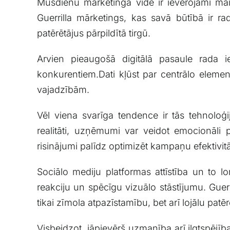
Mūsdienu ⁢mārketinga vide ​ir ievērojami main
Guerrilla mārketings, kas savā būtībā ir ra
‌patērētājus pārpildītā ‌tirgū.
Arvien pieaugošā digitālā pasaule rada ies
konkurentiem.Dati kļūst par centrālo elemen
vajadzībām.
Vēl viena svarīga tendence‍ ir​ tās‌ tehnoloģ
realitāti, uzņēmumi var veidot emocionāli pi
risinājumi palīdz optimizēt kampaņu efektivit
Sociālo mediju platformas attīstība un to loma
reakciju un spēcīgu vizuālo stāstījumu. Guerill
tikai zīmola atpazīstamību, bet arī⁣ lojālu ⁢patē
Visbeidzot, jāpievērš uzmanība arī​ ilgtspējī