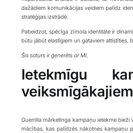
dažādiem‌ komunikācijas veidiem palīdz identif
stratēģijas izstrādē.
Pabeidzot, spēcīga zīmola identitāte ir ⁤di
būtu jābūt​ elastīgiem un gataviem attīstīties,
Šis saturs⁣ ir ģenerēts ar MI.
Ietekmīgu k
veiksmīgākajiem
Guerrilla mārketinga kampaņu⁢ ietekme bieži vie
‍mācības, kas⁤ palīdzēs ‌nākotnes kampaņu ‌