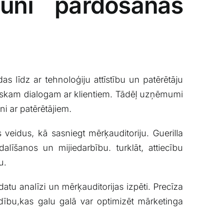
auni pārdošanas⁤
das līdz ar tehnoloģiju attīstību un patērētāju
ntiskam dialogam ar klientiem.⁢ Tādēļ uzņēmumi
i ar⁤ patērētājiem.
veidus, ‍kā⁢ sasniegt mērķauditoriju. Guerilla
līšanos un mijiedarbību. turklāt, ‌attiecību⁢
u.
datu analīzi un mērķauditorijas izpēti. ‌Precīza
ību,kas​ galu galā var optimizēt ⁣mārketinga