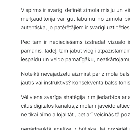
Vispirms ir svarīgi definēt‌ zīmola misiju un v
mērķauditorija var gūt labumu no zīmola pied
autentiska, ‌jo​ patērētājiem⁣ ir svarīgi uzticēti
Pēc⁣ tam ir nepieciešams izstrādāt vizuālo‌ ide
pamanīs, tādēļ, tam jābūt viegli atpazīstamam
iespaidu un veido pamatīgāku, neatkārtojamu‍ 
Noteikti nevajadzētu aizmirst‍ par zīmola‍ bals
jautrs vai ⁢instruktīvs? ⁣konsekventa balss to
Vēl viena svarīga stratēģija ir mijiedarbība ar‍ a
citus ​digitālos kanālus,zīmolam jāveido attiec
ne ‍tikai зīmola lojalitāti,‍ bet ​arī veicinās tā po
nepārtrauktā‍ analīze ir ⁤būtiska, lai⁢ novērtē