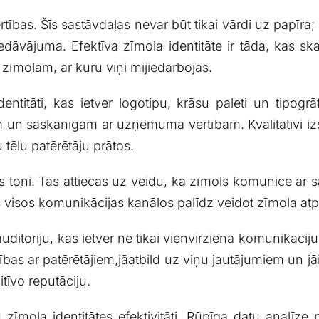
ērtības. Šīs sastāvdaļas nevar⁣ būt tikai vārdi uz papī
āvājuma. Efektīva zīmola identitāte‍ ir tāda, kas sk
es zīmolam, ar kuru ​viņi ​mijiedarbojas.
ntitāti, kas ietver logotipu, krāsu‍ paleti‌ un‌ tipogrā
 un⁢ saskanīgam ar uzņēmuma vērtībām. ⁢Kvalitatīvi​ iz
tēlu patērētāju prātos.
s toni. Tas attiecas uz veidu, kā zīmols komunicē⁢ ar s
nis visos komunikācijas kanālos⁢ palīdz⁤ veidot zīmola ​
uditoriju, ⁢kas⁣ ietver ne ⁤tikai vienvirziena ​komunikāciju,
ības ar ‌patērētājiem,jāatbild uz viņu jautājumiem un jā
zitīvo reputāciju.
tu⁤ zīmola identitātes efektivitāti. Rūpīga datu‌ analī