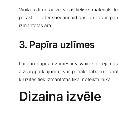
Vinila uzlīmes ir⁤ vēl viens lielisks materiāls, ko
parasti ir​ ūdensnecaurlaidīgas un tās ir par
izmantotas ārā.
3. Papīra uzlīmes
Lai ‌gan ⁣papīra uzlīmes ir visvairāk pieejama
‍aizsargpārklājumu, ⁢var⁣ panākt labāku ilg
krūzītes tiek ⁢izmantotas ​tikai noteiktā laikā.
Dizaina izvēle