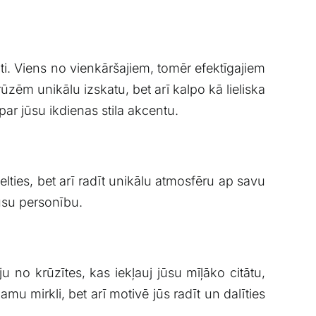
i. Viens‌ no vienkāršajiem,​ tomēr efektīgajiem
ūzēm unikālu izskatu, bet arī kalpo ⁤kā lieliska
par ‌jūsu ikdienas stila akcentu.
celties, bet arī radīt unikālu atmosfēru ap ‌savu
jūsu personību.
ēju no ‌krūzītes, kas iekļauj jūsu mīļāko ⁤citātu,
amu mirkli, bet arī ⁢motivē jūs radīt un dalīties