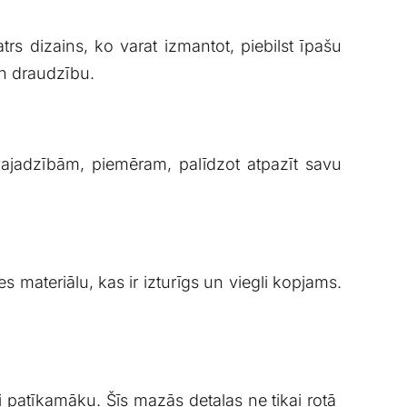
rs ‍dizains, ko varat izmantot, piebilst īpašu
un draudzību.
⁣ vajadzībām, piemēram, palīdzot atpazīt savu
ties materiālu, kas ir izturīgs ‌un viegli kopjams.
 patīkamāku.⁣ Šīs ⁣mazās detaļas ne tikai rotā ​