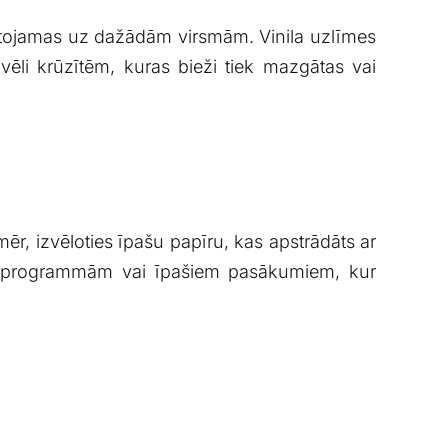
 pielietojamas uz ​dažādām virsmām.⁤ Vinila ‍uzlīmes
zvēli krūzītēm, kuras ⁤bieži tiek mazgātas vai
ēr, izvēloties īpašu ​papīru, kas apstrādāts ar
tojumprogrammām vai īpašiem pasākumiem,⁣ kur