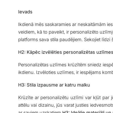
Ievads
Ikdienā mēs saskaramies⁢ ar neskaitāmām iespēj
veidiem, kā to paveikt, ir⁣ personalizēto uzlīm
platforms sava stila paudējiem. Sekojiet līdzi š
H2: Kāpēc⁤ izvēlēties personalizētas‍ uzlīme
Personalizētas uzlīmes krūzītēm sniedz iespēju​ 
ikdienu. Izvēloties uzlīmes, ir ⁢iespējams kom
H3: ‌Stila izpausme ar katru malku
Krūzīte ar personalizētu uzlīmi ⁤var‍ kļūt ⁤par‌ 
⁤attēlu⁤ vai ‌dizainu, jūs varat justies iedvesm
‌ar ​saviem uzskatiem.
H3: Ideālie materiāli ‌u