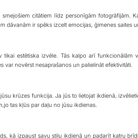
smejošiem ‌citātiem līdz personīgām fotogrāfijām. Kat
m ⁣dāvanām ir spēks izcelt ​emocijas, ģimenes saites 
⁢tikai estētiska izvēle.‍ Tās kalpo arī funkcionālām
tes var‍ novērst nesaprašanos un palielināt efektivitāti.
 jūsu krūzes funkcija. Ja jūs to lietojat ikdienā, ‍izvēlie
o tas kļūs par daļu no jūsu ikdienas.
ds, kā izpaust savu stilu ikdienā ‌un padarīt katru brīdi