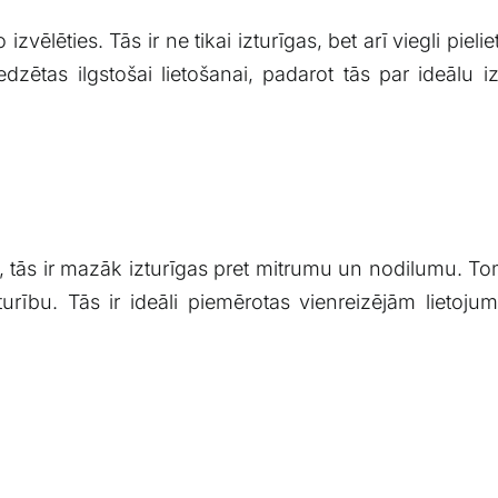
⁤ izvēlēties. Tās ‌ir ‌ne tikai izturīgas, ‌bet ⁤arī‍ viegli
edzētas ilgstošai lietošanai, padarot⁢ tās par ideālu i
s, tās ir mazāk izturīgas pret mitrumu un‍ nodilumu. Tom
noturību. Tās ir ideāli piemērotas vienreizējām lie