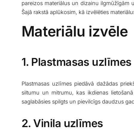
pareizos ⁤materiālus‌ un dizainu ilgmūžīgām‌ uzl
Šajā rakstā aplūkosim, ⁤kā izvēlēties materiālus
Materiālu izvēle
1. Plastmasas uzlīmes
Plastmasas uzlīmes piedāvā dažādas priekšroc
⁢siltumu un‍ mitrumu,⁢ kas ikdienas lietošanā
saglabāsies spilgts un pievilcīgs daudzus⁤ ga
2. Vinila uzlīmes