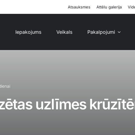
Atsauksmes
Attēlu galerija
Vide
i
Iepakojums
Veikals
Pakalpojumi
dienai
zētas uzlīmes krūzītē