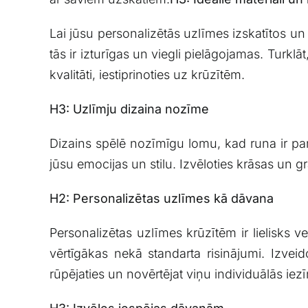
Lai jūsu personalizētās ​uzlīmes⁤ izskatītos un il
tās ir izturīgas⁣ un viegli‌ pielāgojamas. Turk
kvalitāti, iestiprinoties uz krūzītēm.
H3:⁤ Uzlīmju dizaina nozīme
Dizains spēlē ‌nozīmīgu lomu, kad runa ir p
jūsu ​emocijas ⁤un ‌stilu. Izvēloties krāsas un 
H2:⁢ Personalizētas uzlīmes kā dāvana
Personalizētas uzlīmes ​krūzītēm ir lielisks v
vērtīgākas ‌nekā standarta risinājumi. Izvei
rūpējaties un novērtējat viņu individuālās iez