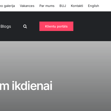
o galerija
Vakances
Par mums
BUJ
Kontakti
English
Blogs
Klientu portāls
m ikdienai