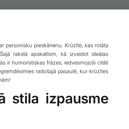
ti ⁣ar personisku pieskārienu. Krūzīte, kas rotāta
⁣ Šajā rakstā apskatīsim, kā ​izveidot ideālas
tās ⁢ir humoristiskas frāzes, iedvesmojoši citāti
 Iegremdēsimies radošajā pasaulē, kur krūzītes⁣
īmēm!
⁢ stila izpausme