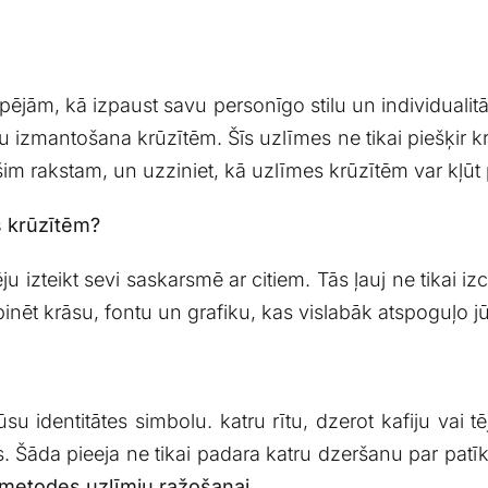
ām,‌ kā​ izpaust savu personīgo stilu un individualitāt
ju izmantošana krūzītēm. Šīs uzlīmes ne tikai piešķir kr
im rakstam, un​ uzziniet, kā⁣ uzlīmes krūzītēm var kļūt ⁢
s krūzītēm?
izteikt sevi saskarsmē ar​ citiem. ⁤Tās ļauj ne ⁤tikai iz
binēt krāsu, ‍fontu un grafiku, kas vislabāk​ atspoguļo 
jūsu identitātes simbolu. katru rītu, dzerot kafiju vai‌ t
ots. Šāda pieeja ne tikai padara katru dzeršanu‍ par patīk
n metodes uzlīmju‍ ražošanai