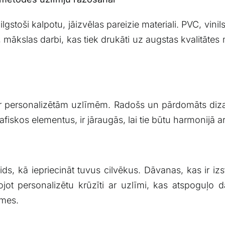
gstoši​ kalpotu, jāizvēlas ⁣pareizie ​materiali. PVC, vinil
lāt, ‌mākslas darbi, kas tiek drukāti uz augstas kvalitāte
ar personalizētām uzlīmēm. Radošs un pārdomāts dizai
grafiskos elementus, ir jāraugās, lai tie būtu harmonijā ⁣
eids, kā iepriecināt tuvus cilvēkus.‌ Dāvanas, kas ⁣ir i
dojot ⁣personalizētu krūzīti ar uzlīmi, kas atspoguļo 
īmes.