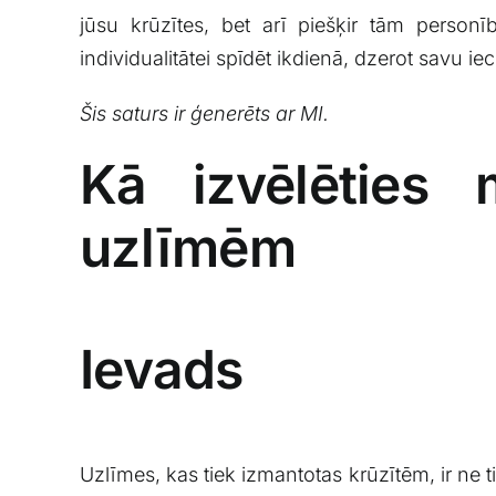
jūsu krūzītes, bet arī piešķir ‌tām ⁢person
individualitātei spīdēt ikdienā, dzerot savu ie
Šis saturs ​ir⁣ ģenerēts ar MI.
Kā ‍izvēlēties 
uzlīmēm
Ievads
Uzlīmes, kas⁣ tiek izmantotas krūzītēm, ⁢ir⁣ ne t