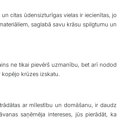
s un citas ūdensizturīgas vielas ‌ir iecienītas, jo
s materiāliem, saglabā savu⁤ krāsu ‍spilgtumu un
ns ne tikai pievērš uzmanību, bet ⁢arī nodod
ar kopējo krūzes‍ izskatu.
zstrādātas ar mīlestību un⁣ domāšanu, ir⁢ daudz
dāvanas saņēmēja intereses,​ jūs pierādāt, ka