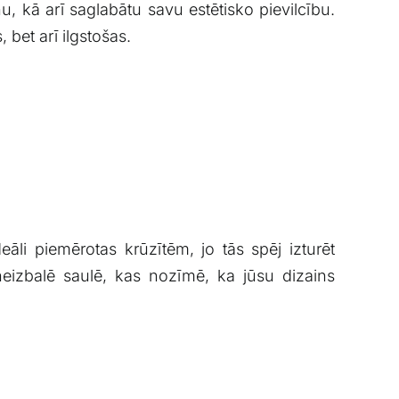
nu, kā arī⁤ saglabātu savu estētisko pievilcību.​
, bet arī ilgstošas.
li⁢ piemērotas ⁢krūzītēm, jo tās spēj izturēt
ās neizbalē saulē, kas nozīmē, ka jūsu dizains