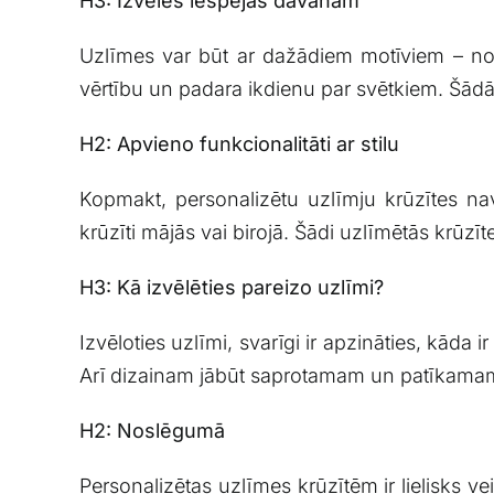
H3: Izvēles iespējas dāvanām
Uzlīmes var ​būt ⁤ar dažādiem motīviem​ – no 
vērtību un padara ikdienu par svētkiem. Šādā
H2: Apvieno funkcionalitāti ar stilu
Kopmakt, personalizētu uzlīmju krūzītes nav 
krūzīti mājās vai⁣ birojā. Šādi ​uzlīmētās krūzī
H3: Kā izvēlēties pareizo uzlīmi?
Izvēloties uzlīmi, ⁤svarīgi ir apzināties, kāda ir
Arī dizainam jābūt saprotamam un patīkamam,j
H2: Noslēgumā
Personalizētas uzlīmes krūzītēm ir lielisks vei