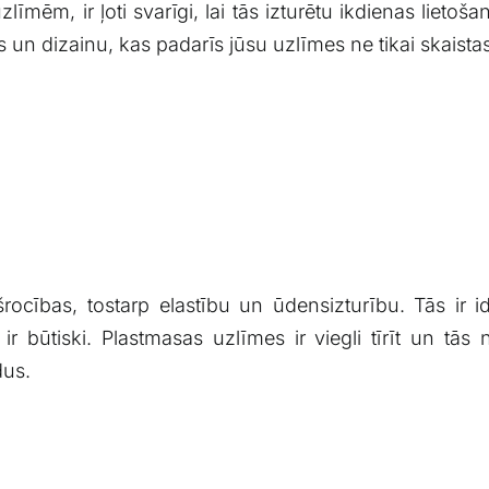
īmēm, ir⁤ ļoti svarīgi, lai tās izturētu ikdienas ‌lietoša
⁢ un ⁢dizainu, kas ⁤padarīs jūsu uzlīmes ne tikai skaistas
ības, tostarp elastību⁣ un ūdensizturību. Tās ir ideā
 ir būtiski. Plastmasas uzlīmes ir‍ viegli tīrīt un t
dus.