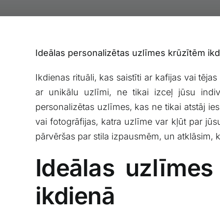
Ideālas personalizētas⁢ uzlīmes⁤ krūzītēm ​ikdi
Ikdienas rituāli, kas saistīti ar kafijas vai tēj
ar unikālu uzlīmi, ne tikai izceļ ​jūsu indiv
personalizētas uzlīmes, kas ​ne ⁣tikai atstāj ie
vai fotogrāfijas, katra uzlīme var kļūt par‌ j
pārvēršas par stila izpausmēm, un atklāsim, ⁣
Ideālas uzlīmes
ikdienā