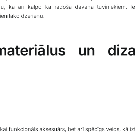
ību, kā⁤ arī kalpo kā ⁣radoša ‌dāvana tuviniekiem. I
cienītāko dzērienu.
materiālus un ⁣diz
ikai⁣ funkcionāls aksesuārs, bet arī spēcīgs veids, kā izte