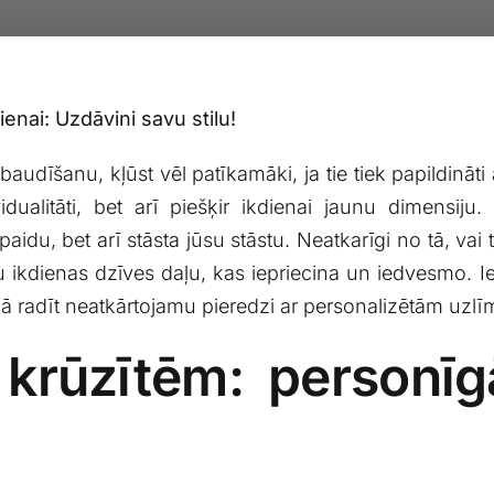
enai: ‍Uzdāvini savu stilu!
as baudīšanu,⁤ kļūst vēl patīkamāki, ja‍ tie ⁣tiek papildinā
idualitāti, ‌bet arī piešķir ikdienai jaunu ‌dimensiju.
spaidu, bet ⁤arī stāsta jūsu stāstu. Neatkarīgi no tā, vai 
ūsu ⁣ikdienas dzīves ⁢daļu, kas iepriecina⁤ un iedvesmo.
kā radīt neatkārtojamu pieredzi ⁣ar personalizētām uzl
 krūzītēm: personīgā