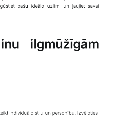
egūstiet pašu ideālo uzlīmi un ļaujiet savai
ainu‌ ilgmūžīgām
ikt individuālo stilu​ un personību.⁢ Izvēloties ​