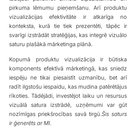
pirkuma lēmumu pieņemšanu. Arī produktu
vizualizācijas efektivitāte ir atkarīga no
konteksta, kurā tie tiek prezentēti,⁢ tāpēc ir
svarīgi izstrādāt stratēģijas, kas integrē vizuālo
saturu plašākā mārketinga plānā.
Kopumā produktu vizualizācija ir būtiska
komponents efektīvā mārketingā, kas sniedz⁢
iespēju ne tikai piesaistīt uzmanību, bet ‌arī
radīt ⁤ilgstošu iespaidu,⁢ kas mudina patērētājus​
rīkoties. Tādējādi, investējot laiku un resursus
vizuālā satura izstrādē, uzņēmumi var gūt
nozīmīgas priekšrocības savā‌ tirgū.
Šis saturs
ir ģenerēts ar MI.