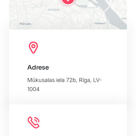
Adrese
Leaflet
|
Map tiles by
CARTO
, under
CC BY 3.0
. Data by
OpenStreetMap
, under ODbL.
Mūkusalas iela 72b, Rīga, LV-
1004