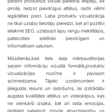
parādīt produktus vizuāli palielina iespēju, ka
pircēji, redzot pievilcīgus attēlus, radīs ⁤vēlmi
iegādāties preci. Laba produktu ‍vizualizācija
ne tikai uzlabo lietotāju pieredzi, bet arī⁤ pozitīvi
ietekmē SEO, uzlabojot lapu rangu meklētājos,
pateicoties estētiski pievilcīgam un
informatīvam saturam.
Mūsdienās,kad liela daļa mērķauditorijas
saņem informāciju vizuālā formātā,produktu
vizualizācijas nozīme ir pavisam
acīmredzama. Tāpēc uzņēmumiem ir
jāiegulda resursi un radošums, lai izstrādātu
augstas kvalitātes attēlus un videoklipus, kas
ne vienkārši izsaka, bet arī rada emocijas,‌
tādējādi palielinot zīmola atpazīstamību un