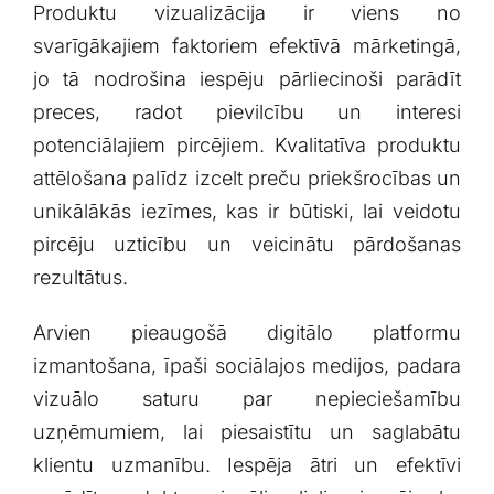
Produktu vizualizācija ir viens no
svarīgākajiem faktoriem efektīvā mārketingā,
jo tā nodrošina iespēju pārliecinoši parādīt
preces, radot‍ pievilcību un interesi
potenciālajiem pircējiem. Kvalitatīva produktu
attēlošana⁢ palīdz izcelt preču priekšrocības un
unikālākās iezīmes, kas ir būtiski, lai veidotu
pircēju ‍uzticību⁣ un veicinātu pārdošanas
rezultātus.
Arvien pieaugošā digitālo platformu
izmantošana, īpaši sociālajos medijos, padara
vizuālo saturu‌ par nepieciešamību
uzņēmumiem, lai piesaistītu ⁢un saglabātu
klientu uzmanību. Iespēja ātri un efektīvi