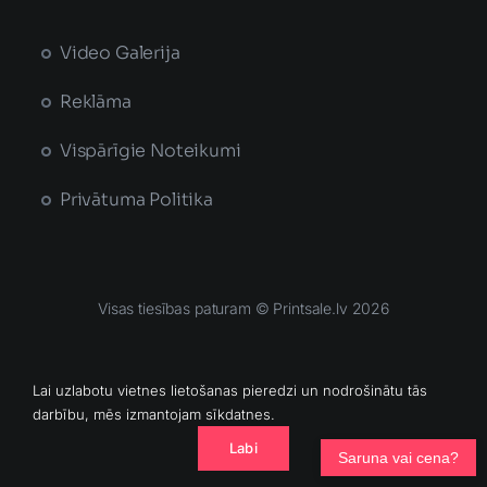
Video Galerija
Reklāma
Vispārīgie Noteikumi
Privātuma Politika
Visas tiesības paturam © Printsale.lv 2026
MĀJAS LAPU IZSTRĀDĀJA
Lai uzlabotu vietnes lietošanas pieredzi un nodrošinātu tās
darbību, mēs izmantojam sīkdatnes.
Labi
Saruna vai cena?