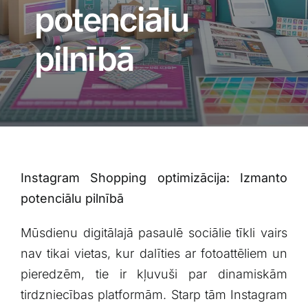
Blogs
potenciālu
pilnībā
Attēlu galerija
Video galerija
Par mums
Instagram Shopping optimizācija: Izmanto
Vakances
potenciālu pilnībā
BUJ
Mūsdienu⁣ digitālajā pasaulē sociālie tīkli vairs
nav tikai vietas, kur dalīties ar fotoattēliem un
pieredzēm,‍ tie ir kļuvuši par dinamiskām
Kontakti
tirdzniecības platformām. Starp tām Instagram