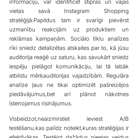
informāciju, var identificēt stiprās un vājās
vietas savā Instagram Shopping
⁢stratēģijā.Papildus tam ir svarīgi pievērst
uzmanību reakcijām uz⁣ produktiem un⁣
reklāmas kampaņām. Sociālo tīklu analīzes
rīki sniedz detalizētas atskaites par to,‍ kā jūsu
auditorija reaģē uz saturu, kas savukārt sniedz
iespēju pielāgot komunikāciju, lai tā labāk
atbilstu mērķauditorijas vajadzībām. Regulāra
analīze ļaus⁢ ne tikai optimizēt pašreizējos
piedāvājumus,bet arī ⁣plānot nākotnes
īstenojamus risinājumus.
Visbeidzot,neaizmirstiet ieviest A/B
testēšanu,kas palīdz noteikt,kuras stratēģijas ir
efektīvākas.​ Testējot dažādus pieejas veidus