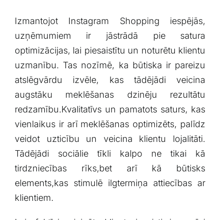
Izmantojot Instagram Shopping iespējās,
⁢uzņēmumiem ir jāstrādā pie satura
optimizācijas, lai piesaistītu un noturētu klientu
uzmanību. Tas‍ nozīmē, ‍ka būtiska ir pareizu
atslēgvārdu izvēle, ‍kas tādējādi veicina
augstāku meklēšanas ​dzinēju rezultātu
redzamību.Kvalitatīvs un pamatots saturs, kas
vienlaikus ir arī⁢ meklēšanas optimizēts, ‌palīdz
veidot‌ uzticību un veicina klientu lojalitāti.
Tādējādi sociālie⁣ tīkli kalpo ne tikai kā
tirdzniecības rīks,bet arī kā ‌būtisks
elements,kas stimulē ilgtermiņa attiecības ar
klientiem.