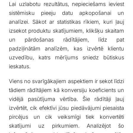
Lai uzlabotu rezultātus, nepieciešams ieviest
sistēmisku pieeju datu apkopošanai un
analīzei. Sākot ar statistikas rīkiem, kuri ļauj
izsekot produktu skatījumiem, klikšķu ⁣skaitam
un pārdošanas rādītājiem,⁢ līdz pat
padziļinātām analīzēm, ​kas izvērtē klientu
⁢uzvedību, katrs mērījums sniedz būtiskus​
ieskatus.
Viens no svarīgākajiem aspektiem ir sekot līdzi
tādiem rādītājiem​ kā konversiju koeficients un
vidējā pasūtījuma vērtība. Šie rādītāji ļauj
izvērtēt,⁣ cik efektīvi jūsu piedāvājumi piesaista
pircējus⁢ un cik veiksmīgi‌ tiek konvertēti
skatījumi ⁤uz pirkumiem. Analizējot šo