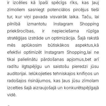
ir izcēlies kā ⁣īpaši spēcīgs rīks, kas ļauj
Klientu portāls
zīmoliem sasniegt potenciālos pircējus tieši
tur, kur viņi pavada visvairāk laika. Taču, lai‍
English
pilnībā izmantotu Instagram Shopping
priekšrocības, ir nepieciešama rūpīga
‌stratēģijas izstrāde un optimizācija. Šajā rakstā
mēs aplūkosim būtiskākos aspektus,kā
efektīvi optimizēt Instagram Shopping,lai ne
tikai palielinātu pārdošanas apjomus,bet arī
radītu ilgtspējīgu un saistošu pieredzi jūsu
auditorijai. Ielūkojieties tehniskajos knifiņos⁤ un
radošajos ⁣risinājumos, kas ļaus jūsu zīmolam
izcelties šajā aizraujošajā un konkurētspējīgajā
vidē.