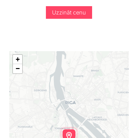
Uzzināt cenu
+
−