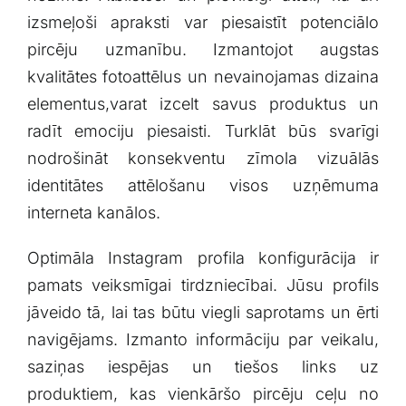
izsmeļoši apraksti var piesaistīt potenciālo
pircēju uzmanību. Izmantojot augstas
‌kvalitātes fotoattēlus un nevainojamas dizaina
⁣elementus,varat izcelt‍ savus ⁣produktus un
radīt emociju ‍piesaisti. ​Turklāt būs svarīgi
nodrošināt konsekventu zīmola vizuālās
identitātes attēlošanu visos uzņēmuma
interneta kanālos.
Optimāla Instagram profila konfigurācija ir
pamats veiksmīgai tirdzniecībai. Jūsu profils
jāveido tā, ‍lai tas būtu viegli saprotams un ērti
navigējams. Izmanto informāciju par veikalu,
saziņas iespējas un ​tiešos links uz
produktiem, kas vienkāršo pircēju ceļu no