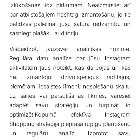
izlūkošanas līdz pirkumam. Neaizmirstiet arī
par atbilstošajiem hashtag izmantošanu, jo tie
palīdzēs ‌palielināt jūsu satura redzamību un
sasniegt ⁤plašāku auditoriju.
Visbeidzot, jāuzsver analītikas ‌nozīme.
Regulāra datu analīze par jūsu Instagram
⁣aktivitātēm ļaus noteikt, kas darbojas un kas
ne. Izmantojot​ dzīvotspējīgus rādītājus,
piemēram, iesaistes ⁢līmeni, nospiešanu⁤ skaitu
uz saites vai pārsūtīšanas likmes, varēsiet
adaptēt⁣ savu stratēģiju un turpināt to
optimizēt.Kopumā efektīva Instagram
Shopping stratēģija pieprasa rūpīgu plānošanu
un regulāru analīzi. Izprotot savu