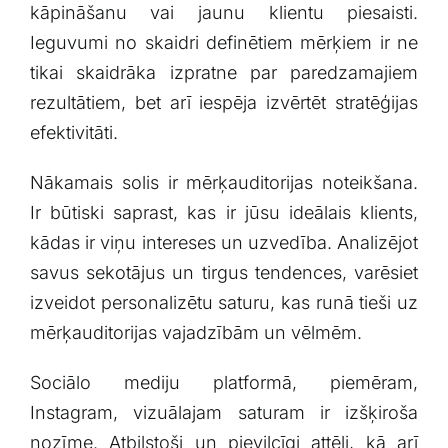
kāpināšanu vai jaunu klientu piesaisti.
Ieguvumi ⁣no skaidri ‌definētiem mērķiem ir ne
⁤tikai skaidrāka izpratne par paredzamajiem
rezultātiem, bet arī iespēja izvērtēt stratēģijas
efektivitāti.
Nākamais solis ir mērķauditorijas⁣ noteikšana.‌
Ir​ būtiski saprast,⁤ kas ir jūsu ideālais klients,
kādas ir viņu intereses un uzvedība. Analizējot
savus sekotājus un tirgus tendences, varēsiet
izveidot personalizētu saturu, kas runā tieši uz
mērķauditorijas vajadzībām un vēlmēm.
Sociālo mediju platformā, piemēram,
Instagram, vizuālajam saturam ir izšķiroša
nozīme.⁤ Atbilstoši un ⁣pievilcīgi attēli, kā arī