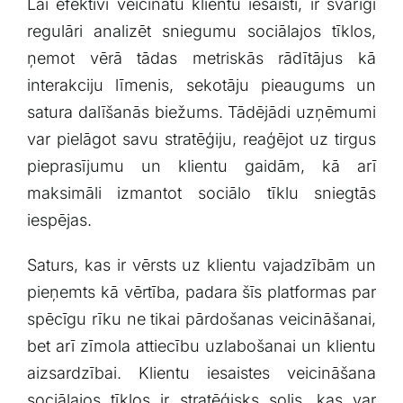
Lai efektīvi veicinātu klientu iesaisti, ir svarīgi
regulāri analizēt sniegumu sociālajos ⁤tīklos,
ņemot vērā tādas metriskās rādītājus kā
interakciju līmenis, ​sekotāju pieaugums un
satura dalīšanās biežums. Tādējādi uzņēmumi
var pielāgot savu stratēģiju,⁤ reaģējot uz ‌tirgus
pieprasījumu un klientu ⁤gaidām, kā arī
maksimāli izmantot sociālo tīklu ​sniegtās
iespējas.
Saturs, kas ir⁣ vērsts uz klientu vajadzībām un
pieņemts kā vērtība, padara‌ šīs platformas par
spēcīgu rīku ne tikai pārdošanas veicināšanai,
bet arī zīmola attiecību uzlabošanai un klientu
aizsardzībai. Klientu iesaistes veicināšana
sociālajos tīklos ir stratēģisks solis, kas var