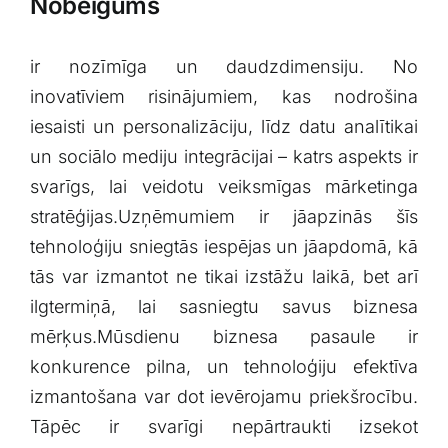
Nobeigums
ir nozīmīga‍ un daudzdimensiju. No
inovatīviem risinājumiem, kas nodrošina
iesaisti ⁤un personalizāciju,⁣ līdz datu analītikai
un sociālo mediju integrācijai – katrs aspekts ir
svarīgs,​ lai veidotu veiksmīgas mārketinga
stratēģijas.Uzņēmumiem ir jāapzinās šīs
‌tehnoloģiju sniegtās‌ iespējas un jāapdomā, kā
tās var izmantot ne tikai izstāžu laikā, ⁤bet arī
ilgtermiņā, lai sasniegtu savus biznesa
mērķus.Mūsdienu biznesa pasaule ‌ir‍
konkurence pilna, un tehnoloģiju‍ efektīva
izmantošana var dot ievērojamu priekšrocību.
Tāpēc ⁢ir ‌svarīgi nepārtraukti izsekot