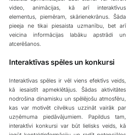
video, animācijas, kā arī ​interaktīvus
elementus, piemēram, skārienekrānus. Šāda
pieeja ne‌ tikai piesaista uzmanību, ⁤bet arī
veicina informācijas labāku apstrādi un
atcerēšanos.
Interaktīvas spēles ​un konkursi
Interaktīvas spēles ir vēl viens efektīvs veids,
kā iesaistīt apmeklētājus. Šādas aktivitātes
nodrošina dinamisku un spēlējošu atmosfēru,
⁢kas var motivēt cilvēkus uzzināt vairāk ‍par‌
uzņēmuma piedāvājumiem. Papildus tam,
interaktīvi konkursi ⁢var būt lielisks veids, kā
iegūt kontaktinformāciju un radīt potenciālos