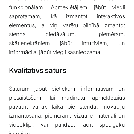
funkcionālam. Apmeklētājiem jābūt viegli
saprotamam, kā izmantot⁣ interaktīvos
elementus, ‌lai viņi varētu pilnībā izmantot
stenda piedāvājumu.⁢ piemēram,
skārienekrāniem jābūt intuitīviem, ‍un
‍informācijai jābūt viegli sasniedzamai.
Kvalitatīvs ⁤saturs
Saturam jābūt pietiekami informatīvam un
piesaistošam, lai mudinātu apmeklētājus
pavadīt vairāk laika‍ pie stenda. Inovāciju
izmantošana, piemēram, vizuālie materiāli un
videoklipi, var palīdzēt radīt spēcīgāku
iespaidu.