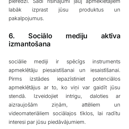
pieredzi. Šādi risinājumi⁤ ļauj apmeklētājiem
labāk izprast jūsu produktus un
pakalpojumus.
6. ​Sociālo mediju aktīva⁢
izmantošana
sociālie mediji ir spēcīgs instruments
apmeklētāju piesaistīšanai un iesaistīšanai.⁣
Pirms izstādes iepazīstiniet potenciālos
apmeklētājus ar to, ko viņi var gaidīt jūsu
stendā. Izveidojiet intrigu, daloties ar
aizraujošām ziņām, attēliem un
videomateriāliem sociālajos⁣ tīklos,‍ lai⁣ radītu
interesi par jūsu piedāvājumiem.