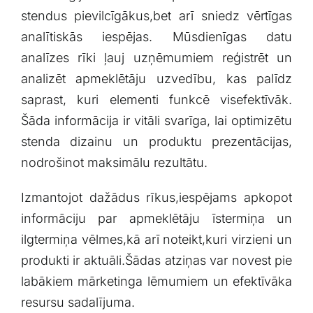
stendus pievilcīgākus,bet arī sniedz vērtīgas
analītiskās iespējas. Mūsdienīgas datu
analīzes rīki ļauj uzņēmumiem reģistrēt un
⁤analizēt apmeklētāju uzvedību, kas palīdz
saprast, kuri elementi funkcē visefektīvāk.
Šāda informācija ir vitāli svarīga, lai optimizētu
stenda dizainu ⁤un produktu prezentācijas,
nodrošinot maksimālu rezultātu.
Izmantojot dažādus rīkus,iespējams apkopot
informāciju par apmeklētāju īstermiņa un
ilgtermiņa vēlmes,kā arī noteikt,kuri virzieni un
produkti ir aktuāli.Šādas atziņas var novest pie
labākiem mārketinga lēmumiem un efektīvāka
resursu sadalījuma.