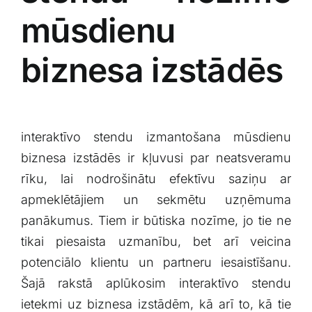
mūsdienu
biznesa izstādēs
interaktīvo stendu izmantošana ⁢mūsdienu
biznesa⁤ izstādēs ir kļuvusi par neatsveramu
rīku, lai nodrošinātu efektīvu saziņu ar
‌apmeklētājiem un⁢ sekmētu uzņēmuma
panākumus. Tiem ir⁤ būtiska nozīme,⁢ jo tie ne
tikai piesaista uzmanību, bet arī veicina
potenciālo klientu un partneru iesaistīšanu.
Šajā rakstā aplūkosim interaktīvo stendu
ietekmi⁤ uz biznesa⁤ izstādēm, kā ⁢arī to, kā tie