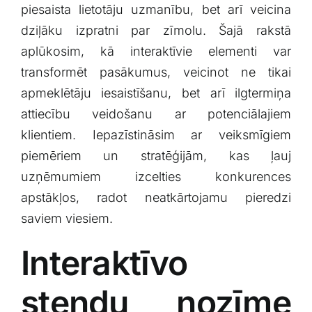
piesaista lietotāju uzmanību, bet arī veicina
Klientu portāls
dziļāku izpratni par zīmolu. Šajā ⁤rakstā
aplūkosim, kā interaktīvie elementi var
English
transformēt ⁣pasākumus, veicinot ne tikai
apmeklētāju iesaistīšanu, bet arī ilgtermiņa
attiecību veidošanu ar potenciālajiem
klientiem. Iepazīstināsim ar veiksmīgiem
⁢piemēriem un stratēģijām, kas⁣ ļauj
uzņēmumiem izcelties konkurences
apstākļos,‍ radot neatkārtojamu pieredzi
saviem viesiem.
Interaktīvo
‍stendu nozīme