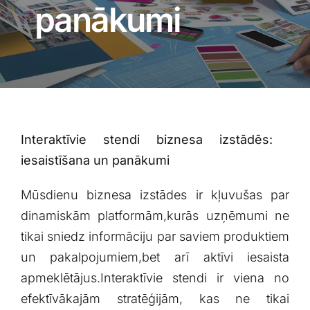
Blogs
panākumi
Attēlu galerija
Video galerija
Interaktīvie stendi biznesa izstādēs: ​
Par mums
iesaistīšana un panākumi
Vakances
Mūsdienu biznesa izstādes ir kļuvušas‌ par
dinamiskām platformām,kurās uzņēmumi ne
BUJ
tikai sniedz informāciju par saviem produktiem
un pakalpojumiem,bet arī aktīvi iesaista
apmeklētājus.Interaktīvie stendi ir viena no
Kontakti
efektīvākajām stratēģijām, kas ne tikai