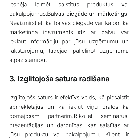
iespēja laimēt saistītus produktus vai
pakalpojumus.
Balvas piegāde un mārketings
:
Neaizmirstiet, ka ⁣balvas piegāde var kalpot kā
‍mārketinga instruments.Līdz ar balvu var
iekļaut informāciju par jūsu uzņēmumu‍ un
raksturojumu, ‍tādējādi palielinot⁤ uzņēmuma
atpazīstamību.
3. Izglītojoša⁣ satura radīšana
Izglītojošs saturs ir efektīvs veids, kā piesaistīt
apmeklētājus un kā iekļūt viņu ⁣prātos kā‍
domājošam partnerim.Rīkojiet seminārus,
prezentācijas un darbnīcas, kas ‍saistītas ar
jūsu produktu vai pakalpojumu. Klienti ir