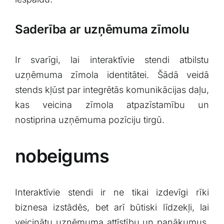
Saderība ar uzņēmuma zīmolu
Ir svarīgi, lai ‍interaktīvie stendi⁣ atbilstu
uzņēmuma zīmola⁣ identitātei. Šādā veidā
stends kļūst par integrētās ​komunikācijas daļu,
kas veicina zīmola atpazīstamību un
nostiprina uzņēmuma pozīciju tirgū.
nobeigums
Interaktīvie stendi ir ne ⁤tikai izdevīgi rīki
biznesa izstādēs, bet arī⁣ būtiski līdzekļi, lai
⁣veicinātu uzņēmuma attīstību un panākumus.