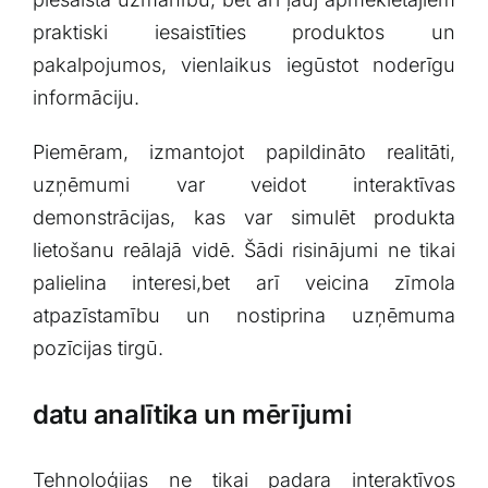
praktiski iesaistīties‌ produktos un
pakalpojumos, vienlaikus iegūstot noderīgu
informāciju.
Piemēram, izmantojot papildināto realitāti,​
uzņēmumi var veidot interaktīvas
demonstrācijas, kas var simulēt produkta
lietošanu reālajā vidē. Šādi risinājumi ne ⁢tikai
palielina interesi,bet arī veicina zīmola‌
atpazīstamību un nostiprina uzņēmuma
pozīcijas tirgū.
datu⁢ analītika un mērījumi
Tehnoloģijas ne tikai padara interaktīvos