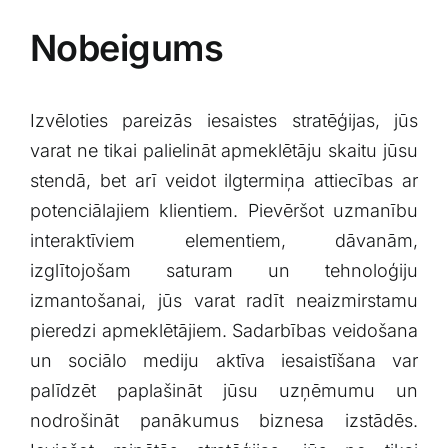
Nobeigums
Izvēloties pareizās iesaistes stratēģijas, jūs
varat ‌ne tikai palielināt apmeklētāju skaitu jūsu⁢
stendā, bet ⁤arī veidot ilgtermiņa attiecības ar
potenciālajiem klientiem.‌ Pievēršot uzmanību
interaktīviem elementiem, dāvanām,
‍izglītojošam saturam un tehnoloģiju
izmantošanai, jūs varat radīt neaizmirstamu
pieredzi ‍apmeklētājiem. Sadarbības veidošana
un sociālo ‌mediju aktīva iesaistīšana var
palīdzēt ‍paplašināt jūsu uzņēmumu un
nodrošināt ⁣panākumus biznesa izstādēs.