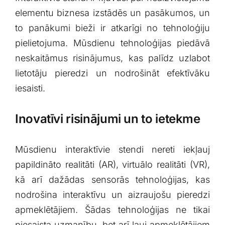
elementu biznesa⁤ izstādēs‍ un pasākumos, un
to panākumi ‍bieži ‍ir‍ atkarīgi no tehnoloģiju
pielietojuma. Mūsdienu tehnoloģijas piedāvā
neskaitāmus risinājumus, kas palīdz uzlabot
lietotāju pieredzi un nodrošināt efektīvāku
iesaisti.
Inovatīvi risinājumi ‍un to ietekme
Mūsdienu interaktīvie stendi nereti iekļauj
papildināto realitāti (AR), virtuālo realitāti (VR),
kā arī⁢ dažādas sensorās tehnoloģijas, kas
nodrošina interaktīvu un aizraujošu pieredzi
apmeklētājiem. Šādas tehnoloģijas ne tikai
piesaista uzmanību, bet arī ļauj‍ apmeklētājiem