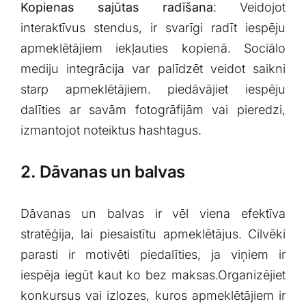
Kopienas sajūtas radīšana
: ‌Veidojot
‍interaktīvus stendus, ⁤ir svarīgi radīt iespēju
apmeklētājiem iekļauties kopienā. ​Sociālo
mediju ‌integrācija var palīdzēt veidot saikni
starp apmeklētājiem. piedāvājiet ⁣iespēju
dalīties ar savām fotogrāfijām vai pieredzi,
izmantojot noteiktus hashtagus.
2. Dāvanas un ‌balvas
Dāvanas un balvas ir vēl viena⁣ efektīva
stratēģija, ​lai piesaistītu apmeklētājus. Cilvēki
parasti ir motivēti piedalīties, ja viņiem ir
iespēja iegūt kaut⁣ ko bez maksas.Organizējiet
konkursus vai izlozes, kuros apmeklētājiem ir