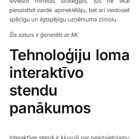
Ieviešot minētās stratēģijas, jūs ne tikai
piesaistīsit vairāk apmeklētāju, bet arī veidosiet
spēcīgu un ilgtspējīgu uzņēmuma zīmolu.
Šis saturs ir ģenerēts ar⁣ MI.
Tehnoloģiju loma
interaktīvo
stendu
panākumos
Interaktīvie stendi ir ‍kļuvuši par neaizvietojamu