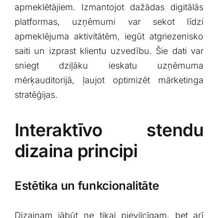
apmeklētājiem. ‌Izmantojot dažādas digitālās
⁤platformas, uzņēmumi var sekot​ līdzi
⁤apmeklējuma aktivitātēm, iegūt atgriezenisko
saiti un izprast klientu uzvedību. Šie dati var
sniegt dziļāku ieskatu uzņēmuma
mērķauditorijā, ļaujot optimizēt mārketinga
stratēģijas.
Interaktīvo stendu
dizaina principi
Estētika un funkcionalitāte
Dizainam jābūt ne tikai​ pievilcīgam,‌ bet arī