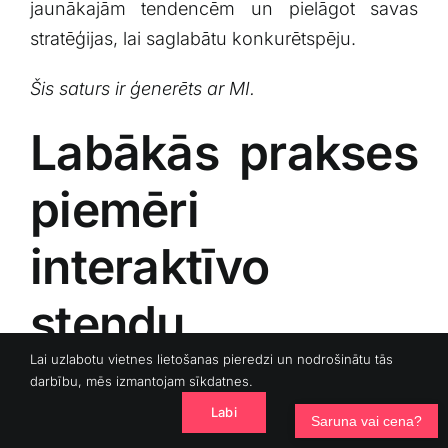
jaunākajām tendencēm un pielāgot savas
stratēģijas, lai saglabātu konkurētspēju.
Šis saturs ir ģenerēts ar MI.
Labākās prakses
piemēri
interaktīvo
stendu⁢
izmantošanā
Lai uzlabotu vietnes lietošanas pieredzi un nodrošinātu tās
darbību, mēs izmantojam sīkdatnes.
Labi
Saruna vai cena?