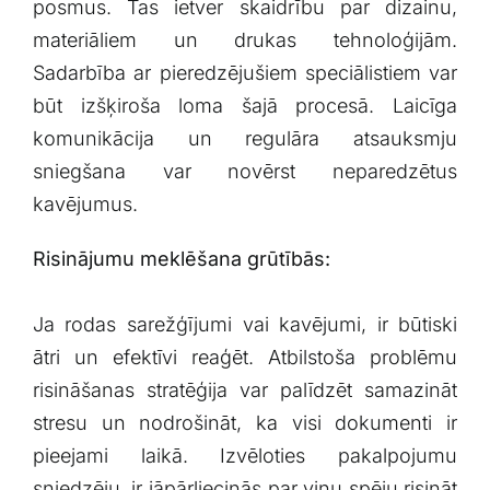
posmus. Tas ietver skaidrību par dizainu,
materiāliem un ⁢drukas tehnoloģijām.
Sadarbība ar pieredzējušiem‌ speciālistiem var
būt izšķiroša loma šajā‍ procesā. Laicīga
komunikācija un regulāra atsauksmju
sniegšana var novērst neparedzētus
kavējumus.
Risinājumu meklēšana grūtībās:
Ja ‌rodas sarežģījumi vai kavējumi, ir būtiski
ātri ⁢un efektīvi reaģēt.‌ Atbilstoša problēmu
risināšanas stratēģija var palīdzēt samazināt
stresu un nodrošināt,⁤ ka‌ visi dokumenti ir
pieejami laikā. Izvēloties pakalpojumu
sniedzēju, ir​ jāpārliecinās par viņu spēju risināt