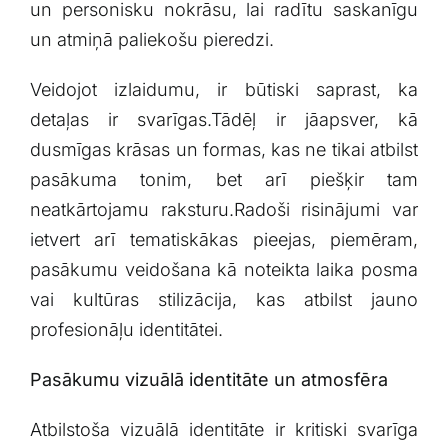
un ⁢personisku nokrāsu, lai radītu saskanīgu
un atmiņā paliekošu ⁣pieredzi.
Veidojot izlaidumu, ir ​būtiski saprast, ka​
detaļas ir⁢ svarīgas.Tādēļ ir jāapsver, kā
dusmīgas krāsas un formas, kas ne tikai atbilst
pasākuma‌ tonim, bet arī ​piešķir tam
neatkārtojamu raksturu.Radoši risinājumi​ var
ietvert arī tematiskākas ‌pieejas, piemēram,
pasākumu veidošana kā noteikta laika posma
vai‌ kultūras stilizācija, kas atbilst jauno‌
profesionāļu identitātei.
Pasākumu vizuālā identitāte un atmosfēra
Atbilstoša vizuālā identitāte ir kritiski svarīga