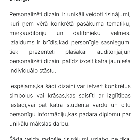
Personalizēti dizaini ir unikāli ⁣veidoti risinājumi,
⁢kuri ņem vērā‌ konkrētā pasākuma tematiku,​
mērķauditoriju un dalībnieku vēlmes.
Izlaidums ir brīdis,kad personīgie⁢ sasniegumi‍
tiek prezentēti plašākai auditorijai,un
personalizēti⁣ dizaini⁢ palīdz‍ izcelt katra​ jaunieša
individuālo stāstu. ⁤
Iespējams,ka šādi dizaini‌ var ietvert⁢ konkrētus
simbolus vai krāsas,kas saistīti​ ar izglītības
iestādi,vai pat katra ⁣studenta vārdu un citu
personīgu informāciju,kas padara diplomu par
unikālu mākslas⁢ darbu.⁤
Šāda veida ​radošie ​risinājumi uzlabo ne tikai