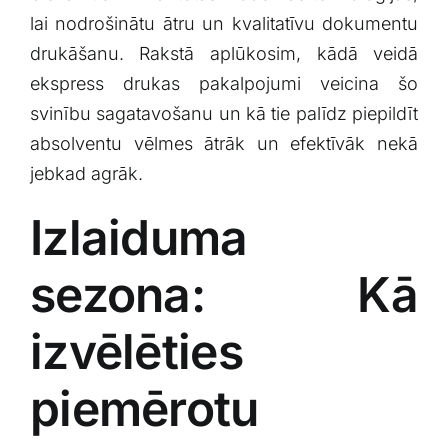
Klientu portāls
lai​ nodrošinātu ātru un kvalitatīvu dokumentu
⁤drukāšanu. ⁣Rakstā aplūkosim, kādā veidā
ekspress‌ drukas pakalpojumi veicina šo
English
svinību sagatavošanu un kā​ tie​ palīdz⁣ piepildīt
‍absolventu vēlmes ātrāk ‍un efektīvāk ⁢nekā
jebkad ‌agrāk.
Izlaiduma
sezona: Kā
izvēlēties
piemērotu