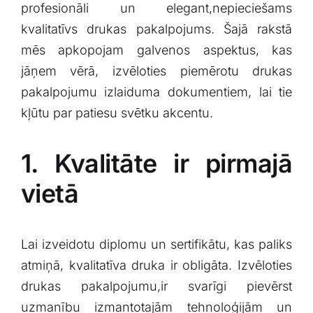
profesionāli un‍ elegant,nepieciešams‌
kvalitatīvs drukas pakalpojums. Šajā rakstā
mēs ​apkopojam galvenos ‌aspektus, kas
jāņem vērā, ‍izvēloties​ piemērotu drukas
pakalpojumu izlaiduma dokumentiem, lai tie
kļūtu⁢ par​ patiesu svētku akcentu.
1.​ Kvalitāte ir pirmajā
vietā
Lai⁤ izveidotu diplomu un sertifikātu, kas‍ paliks⁣
atmiņā, kvalitatīva druka ir obligāta. Izvēloties
drukas⁣ pakalpojumu,ir svarīgi pievērst
uzmanību izmantotajām tehnoloģijām un