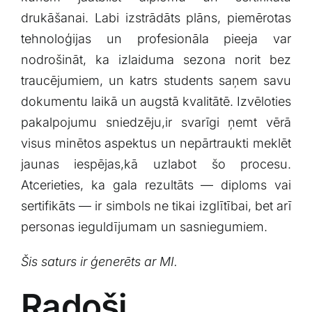
drukāšanai. Labi ‍izstrādāts plāns, piemērotas
tehnoloģijas un profesionāla pieeja var
nodrošināt, ka izlaiduma ⁣sezona⁤ norit‌ bez
traucējumiem, un ​katrs ​students saņem ⁤savu
‌dokumentu laikā‍ un augstā kvalitātē. Izvēloties
pakalpojumu ‍sniedzēju,ir⁣ svarīgi ņemt ‌vērā
visus minētos aspektus un nepārtraukti meklēt
‌jaunas iespējas,kā​ uzlabot šo‌ procesu.⁣
Atcerieties, ka gala ​rezultāts —‍ diploms ‌vai
sertifikāts — ir​ simbols ne tikai izglītībai, bet arī
personas ieguldījumam un ‌sasniegumiem.
Šis saturs ir ģenerēts ar MI.
Radoši⁢