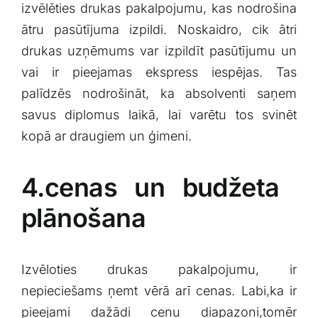
izvēlēties drukas pakalpojumu, kas nodrošina​
ātru pasūtījuma izpildi. Noskaidro, cik ātri
drukas uzņēmums var izpildīt pasūtījumu⁣ un
vai ir pieejamas ⁤ekspress‌ iespējas. Tas
palīdzēs nodrošināt, ka absolventi saņem
savus diplomus ⁤laikā, lai‍ varētu ⁤tos svinēt
kopā ar draugiem un ģimeni.
4.cenas un budžeta ​
plānošana
Izvēloties drukas pakalpojumu, ir
nepieciešams ņemt‍ vērā ⁤arī cenas. Labi,ka ir
pieejami​ dažādi‌ cenu diapazoni,tomēr