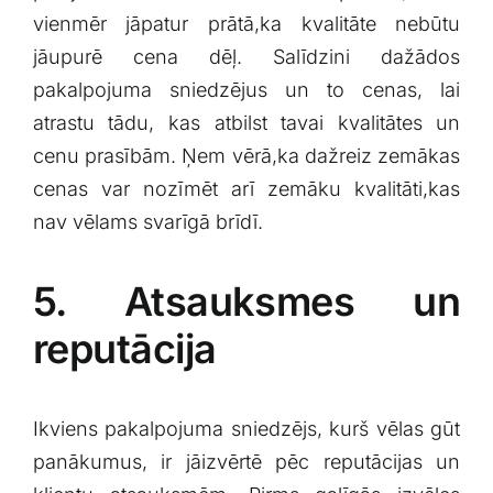
vienmēr jāpatur prātā,ka kvalitāte nebūtu‌
jāupurē‌ cena dēļ. Salīdzini⁤ dažādos
pakalpojuma sniedzējus un to​ cenas, lai
atrastu tādu, kas⁤ atbilst ‌tavai kvalitātes un
cenu prasībām. Ņem⁤ vērā,ka dažreiz zemākas
cenas var⁤ nozīmēt arī zemāku kvalitāti,kas⁣
nav vēlams svarīgā brīdī.
5. Atsauksmes un
reputācija
Ikviens pakalpojuma sniedzējs, kurš‍ vēlas gūt
panākumus, ir jāizvērtē pēc⁢ reputācijas ⁣un