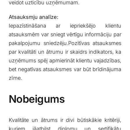
veidot uzticību uzņēmumam.
Atsauksmju analīze:
Iepazīstināšana ar iepriekšējo klientu
atsauksmēm var sniegt vērtīgu informāciju par
pakalpojumu ​sniedzēju.Pozitīvas⁣ atsauksmes
⁢par kvalitāti un ⁤ātrumu⁤ ir skaidrs indikators, ka
uzņēmums spēj apmierināt klientu vajadzības,
bet negatīvas atsauksmes⁢ var būt brīdinājuma
⁢zīme.
Nobeigums
Kvalitāte un ātrums ir divi būtiskākie ​kritēriji,
kuriem jāatbilst diplomu ⁢un sertifikātu