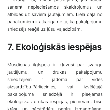
saņemt ​nepieciešamos skaidrojumus ​un
atbildes uz⁤ saviem jautājumiem. ⁢Liela‍ daļa no⁣
panākumiem ⁣ir atkarīga no tā, kā pakalpojumu
sniedzējs⁣ reaģē uz ‍jūsu ⁢vajadzībām.
7. Ekoloģiskās iespējas
Mūsdienās ilgtspēja ir⁣ kļuvusi par svarīgu
‍jautājumu, ‌un ⁣drukas pakalpojumu
sniedzējiem ir jādomā par​ vides
aizsardzību.Pārliecinies, vai ⁢izvēlētajā
pakalpojuma ‌sniedzējā ir pieejamas
ekoloģiskas drukas iespējas, piemēram, ⁣bišu
krāsu un pārstrādātu papīru izmantošana.