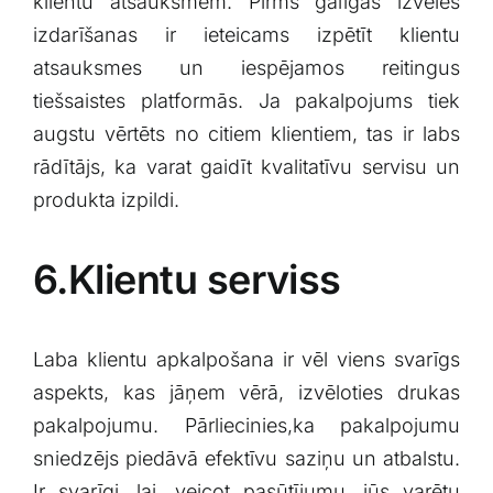
⁣klientu⁢ atsauksmēm.⁢ Pirms galīgās izvēles
⁣izdarīšanas ir ieteicams izpētīt klientu
⁤atsauksmes un iespējamos ⁢reitingus
tiešsaistes⁢ platformās. Ja pakalpojums tiek
‌augstu vērtēts no citiem klientiem, tas ir labs
rādītājs, ka varat⁢ gaidīt ⁤kvalitatīvu servisu un
produkta izpildi.
6.Klientu serviss
Laba ⁢klientu ‍apkalpošana ⁣ir ‍vēl viens svarīgs
aspekts, kas jāņem vērā, izvēloties drukas
pakalpojumu.⁢ Pārliecinies,ka pakalpojumu‍
sniedzējs ‍piedāvā ⁢efektīvu ⁤saziņu un ⁤atbalstu.
Ir​ svarīgi, ⁣lai, veicot⁣ pasūtījumu, jūs varētu