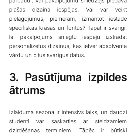
⁤pārbaudi,⁤ vai pakalpojumu ⁤sniedzējs piedāvā
⁣plašas dizaina iespējas. Vai var veikt​
pielāgojumus, piemēram, izmantot ⁢iestādē
specifiskās⁤ krāsas un fontus? Tāpat⁢ ir svarīgi,
lai pakalpojums sniegtu iespēju izstrādāt
personalizētus dizainus, kas ietver​ absolventa
vārdu un citus svarīgus datus.
3. Pasūtījuma izpildes
ātrums
Izlaiduma sezona ir ​intensīvs‌ laiks, un ‍daudzi
studenti var saskarties ar steidzamiem
dzirdēšanas termiņiem. Tāpēc ir būtiski