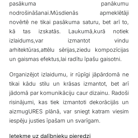
pasākuma panākumu
nodrošināšanai.Mūsdienās⁣ apmeklētāji
novērtē ne tikai pasākuma ‍saturu, bet⁤ arī to,
kā tas ⁣izskatās. Laukumā,kurā notiek
izlaidums,var⁢ izmantot‍ vindu
arhitektūras,attēlu sērijas,ziedu ⁣kompozīcijas
un gaismas⁤ efektus,lai ​radītu īpašu gaisotni.
Organizējot izlaidumu, ir rūpīgi jāpārdomā ne
tikai kādu stilu un ​krāsas izmantot, bet arī
jādomā par‍ komunikāciju​ caur​ dizainu. Radoši
risinājumi, kas tiek izmantoti ​dekorācijās un
aizmugURES plānā, var sniegt katram ⁤viesim
iespēju justies ​īpašam⁢ un svarīgam.
Ietekme uz dalībnieku pieredzi