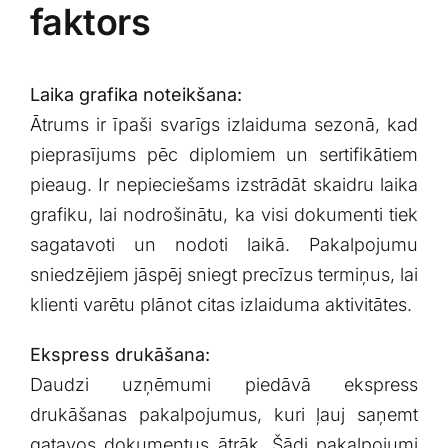
faktors
Laika grafika noteikšana:
Ātrums ⁤ir ⁤īpaši svarīgs izlaiduma sezonā,‌ kad
pieprasījums‍ pēc diplomiem un sertifikātiem
pieaug. Ir nepieciešams izstrādāt skaidru laika
‍grafiku,⁢ lai nodrošinātu,​ ka​ visi dokumenti tiek‍
sagatavoti‌ un nodoti laikā. Pakalpojumu
sniedzējiem jāspēj sniegt precīzus termiņus, lai
klienti varētu plānot ‌citas izlaiduma aktivitātes.
Ekspress drukāšana:
Daudzi ​uzņēmumi piedāvā ekspress
‍drukāšanas pakalpojumus, kuri ļauj saņemt
gatavos dokumentus ātrāk.‌ Šādi pakalpojumi