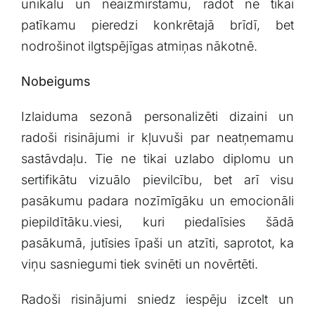
unikālu un neaizmirstamu, radot ne tikai
patīkamu ‍pieredzi⁣ konkrētajā‌ brīdī, bet
nodrošinot ilgtspējīgas ​atmiņas nākotnē.
Nobeigums
Izlaiduma sezonā‍ personalizēti ⁣dizaini un
radoši risinājumi ir kļuvuši par ​neatņemamu
sastāvdaļu. Tie ne tikai uzlabo diplomu ​un
sertifikātu vizuālo pievilcību, bet arī visu
pasākumu padara nozīmīgāku un emocionāli
⁤piepildītāku.viesi, ⁣kuri​ piedalīsies šādā
pasākumā, jutīsies īpaši un atzīti, saprotot, ⁣ka
viņu sasniegumi tiek svinēti un ⁤novērtēti.
Radoši‌ risinājumi sniedz iespēju izcelt un