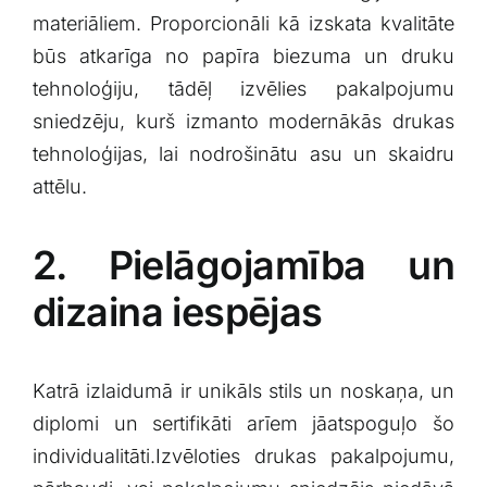
materiāliem. Proporcionāli‌ kā izskata ⁣kvalitāte
būs atkarīga ​no ⁣papīra biezuma⁢ un⁢ druku
tehnoloģiju, tādēļ izvēlies pakalpojumu
sniedzēju, kurš izmanto modernākās drukas
tehnoloģijas, ‍lai nodrošinātu​ asu un⁤ skaidru
attēlu.
2. Pielāgojamība un
dizaina⁤ iespējas
Katrā izlaidumā ⁣ir unikāls stils un noskaņa, un
diplomi un sertifikāti arīem jāatspoguļo šo⁢
individualitāti.Izvēloties drukas pakalpojumu,