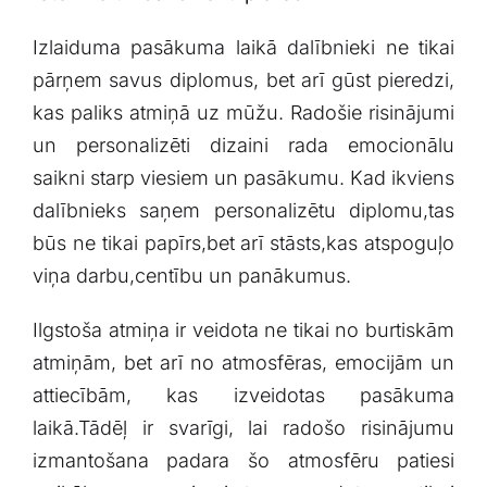
Izlaiduma ‌pasākuma laikā ‌dalībnieki ne ‍tikai
‌pārņem⁢ savus​ diplomus, bet arī gūst pieredzi,
kas paliks atmiņā⁢ uz mūžu. Radošie ⁤risinājumi⁣
un personalizēti⁢ dizaini rada‍ emocionālu
⁤saikni starp viesiem un⁢ pasākumu. Kad ikviens
dalībnieks saņem personalizētu diplomu,tas
būs ne tikai papīrs,bet arī ‌stāsts,kas⁤ atspoguļo
viņa darbu,centību ‍un⁣ panākumus.
Ilgstoša atmiņa ir⁢ veidota ne tikai ⁤no⁤ burtiskām
atmiņām, bet‍ arī no atmosfēras, emocijām ‌un
attiecībām,⁣ kas izveidotas pasākuma
laikā.Tādēļ ir svarīgi, lai radošo risinājumu⁢
izmantošana padara šo atmosfēru patiesi