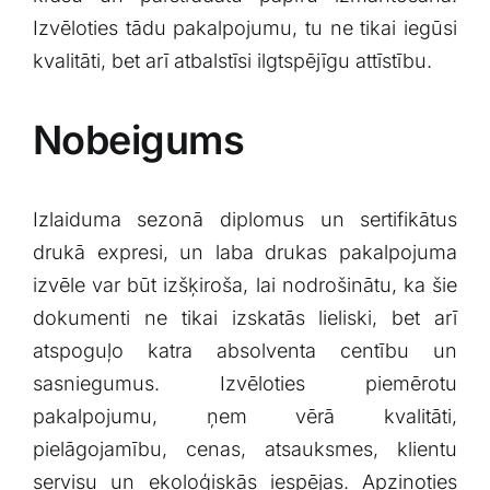
Izvēloties tādu pakalpojumu, tu ne tikai iegūsi
kvalitāti, ⁢bet arī atbalstīsi ilgtspējīgu ⁢attīstību.
Nobeigums
Izlaiduma‌ sezonā⁤ diplomus un⁣ sertifikātus
drukā expresi, un laba ⁣drukas ​pakalpojuma
izvēle var būt izšķiroša, ⁣lai nodrošinātu, ka šie
dokumenti⁣ ne tikai izskatās lieliski, bet arī
atspoguļo katra absolventa centību un
sasniegumus.⁤ Izvēloties piemērotu
pakalpojumu, ņem ⁣vērā kvalitāti,
‌pielāgojamību, cenas, atsauksmes, klientu
⁣servisu un ekoloģiskās iespējas.⁣ Apzinoties⁣