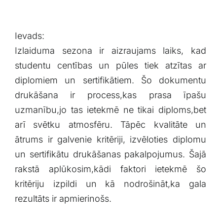
Ievads:
Izlaiduma sezona ir aizraujams laiks, kad
studentu centības‍ un pūles tiek atzītas ar
diplomiem un sertifikātiem. Šo ⁢dokumentu
drukāšana ir process,kas prasa īpašu
⁢uzmanību,jo tas ietekmē‍ ne tikai ​diploms,bet
arī svētku⁤ atmosfēru.⁢ Tāpēc kvalitāte ⁣un⁣
ātrums ir galvenie kritēriji,​ izvēloties‍ diplomu
un ‍sertifikātu ‍drukāšanas pakalpojumus. Šajā
‌rakstā⁢ aplūkosim,kādi ‌faktori ietekmē ⁣šo
kritēriju izpildi un ‍kā nodrošināt,ka ​gala
rezultāts‌ ir apmierinošs.