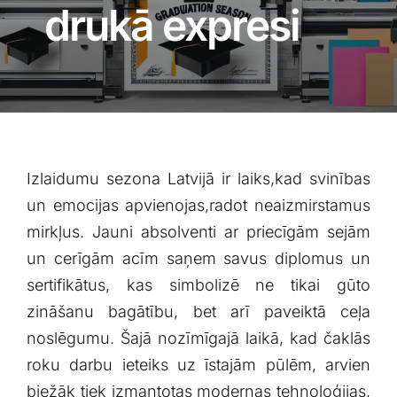
Blogs
drukā expresi
Attēlu galerija
Video galerija
Izlaidumu sezona Latvijā ir ‌laiks,kad ​svinības
Par mums
un emocijas apvienojas,radot neaizmirstamus
mirkļus. Jauni absolventi ‌ar⁢ priecīgām sejām
Vakances
un cerīgām acīm saņem savus diplomus un⁣
sertifikātus, kas⁢ simbolizē ne tikai gūto​
BUJ
zināšanu bagātību, bet arī paveiktā ceļa
noslēgumu.‍ Šajā⁤ nozīmīgajā laikā, kad čaklās
Kontakti
roku darbu ieteiks uz īstajām pūlēm, arvien⁤
biežāk⁤ tiek izmantotas modernas tehnoloģijas,