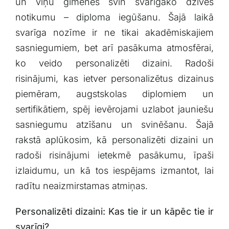
un viņu ģimenes svin‍ svarīgāko⁣ dzīves
notikumu – diploma ‍iegūšanu. Šajā laikā
svarīga nozīme ‌ir ne tikai akadēmiskajiem
sasniegumiem, bet arī pasākuma atmosfērai,
ko⁤ veido personalizēti dizaini. Radoši​
risinājumi, ‌kas ietver personalizētus dizainus⁣
piemēram,‍ augstskolas diplomiem un
‍sertifikātiem, spēj ievērojami uzlabot jauniešu
sasniegumu ⁤atzīšanu ⁢un svinēšanu. Šajā
rakstā aplūkosim, ‍kā personalizēti dizaini‍ un
radoši risinājumi ietekmē ‌pasākumu, īpaši
izlaidumu, un kā tos ‌iespējams izmantot, lai
radītu⁤ neaizmirstamas atmiņas.
Personalizēti dizaini: Kas tie ir un⁤ kāpēc tie ‌ir
svarīgi?