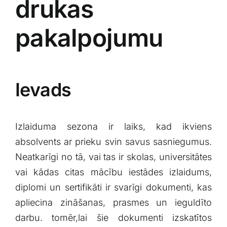
drukas
pakalpojumu
Ievads
Izlaiduma​ sezona ir ⁢laiks, kad ikviens
absolvents ar prieku svin savus sasniegumus.
⁤Neatkarīgi no tā, vai ⁢tas‍ ir skolas, universitātes
vai kādas​ citas mācību iestādes ‍izlaidums,
diplomi un ⁣sertifikāti ir⁣ svarīgi ⁣dokumenti, kas
‍apliecina ⁣zināšanas, prasmes⁤ un ​ieguldīto
darbu. tomēr,lai⁤ šie⁤ dokumenti‍ izskatītos⁢