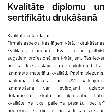
Kvalitāte diplomu un⁣
sertifikātu‍ drukāšanā
Kvalitātes standarti:
Pirmais‍ aspekts, kas jāņem vērā,‍ ir drukāšanas
​kvalitātes standarti. Kvalitātei ir jāatbilst
augstiem profesionāliem kritērijiem.‍ Tas ietver
ne tikai‍ drukas skaidrību un ​spilgtumu,bet arī
izmantoto ‍materiālu kvalitāti. Papīra biezums,
patīkama​ tekstūra un UV pārklājuma
‍izmantošana‍ var ‍ievērojami uzlabot
⁤dokumenta izskatu un ilgmūžību.​ Laba
kvalitāte ne tikai palielina prestižu, bet arī
nodrošina, ‌ka ​diplomi​ un sertifikāti izskatās