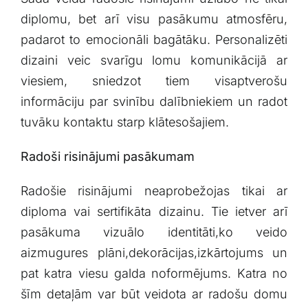
diplomu, bet arī visu​ pasākumu atmosfēru,
padarot to emocionāli bagātāku.​ Personalizēti
dizaini veic svarīgu lomu komunikācijā ar
viesiem,⁢ sniedzot tiem visaptverošu
informāciju par⁣ svinību ⁤dalībniekiem un​ radot
tuvāku kontaktu starp klātesošajiem.
Radoši risinājumi pasākumam
Radošie risinājumi ​neaprobežojas ⁤tikai ar‌
diploma vai sertifikāta dizainu. Tie ietver arī
‍pasākuma vizuālo⁢ identitāti,ko veido
aizmugures plāni,dekorācijas,izkārtojums ​un
pat katra ⁤viesu galda noformējums. Katra no
šīm ‍detaļām var būt veidota ar radošu domu