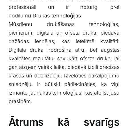
profesionāli ⁢un ir ‍noturīgi pret
nodilumu.
Drukas ⁢tehnoloģijas:
Mūsdienu drukāšanas ⁢tehnoloģijas,
piemēram, ⁤digitālā un ofseta druka, piedāvā
‌dažādas iespējas, kas ietekmē⁢ kvalitāti.
Digitālā druka nodrošina ātru, bet augstas
kvalitātes rezultātu, savukārt⁤ ofseta druka, lai
⁤gan aizņem vairāk laika, piedāvā⁢ izcili ‌precīzas⁢
krāsas ‌un detalizāciju. Izvēloties‌ pakalpojumu
sniedzēju, ir būtiski pārliecināties, ka viņi
izmanto jaunākās tehnoloģijas, kas atbilst jūsu
‍prasībām.
Ātrums kā svarīgs