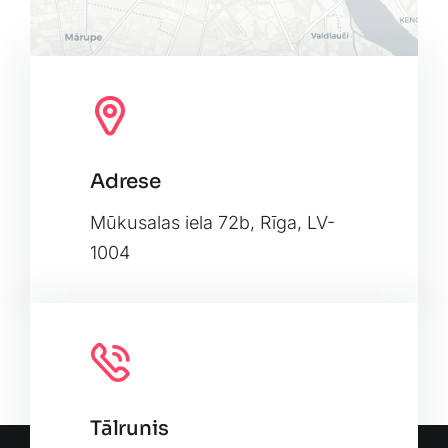
Adrese
Leaflet
|
Map tiles by
CARTO
, under
CC BY 3.0
. Data by
OpenStreetMap
, under ODbL.
Mūkusalas iela 72b, Rīga, LV-
1004
Tālrunis