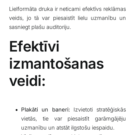
Klientu portāls
Lielformāta druka ir neticami efektīvs reklāmas
veids, jo tā var piesaistīt lielu uzmanību un
English
sasniegt plašu auditoriju.
Efektīvi
izmantošanas
veidi:
Plakāti un baneri:
Izvietoti stratēģiskās
vietās, tie var piesaistīt garāmgājēju
uzmanību un atstāt ilgstošu iespaidu.