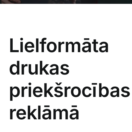
Blogs
Attēlu galerija
Lielformāta
Video galerija
drukas
Par mums
Vakances
priekšrocības
BUJ
reklāmā
Kontakti