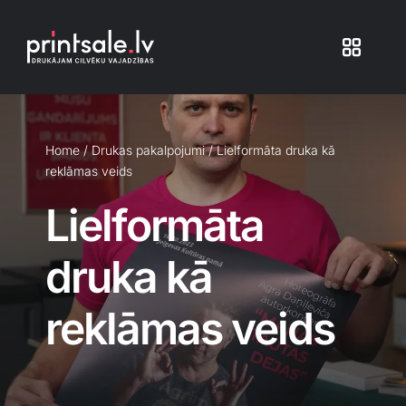
Skip
to
Toggle
content
Navigat
Produkti
Home
/
Drukas pakalpojumi
/
Lielformāta druka kā
reklāmas veids
Iepakojums
Lielformāta
Veikals
druka kā
Pakalpojumi
reklāmas veids
Atsauksmes