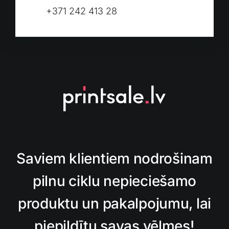
+371 242 413 28
Saviem klientiem nodrošinam
pilnu ciklu nepieciešamo
produktu un pakalpojumu, lai
piepildītu savas vēlmes!