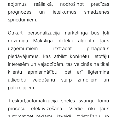
apjomus reāllaikā, nodrošinot precīzas
prognozes un ieteikumus smadzenes
spriedumiem.
Otrkārt, personalizācija mārketingā būs ļoti
nozīmīga. Mākslīgā intelekta⁤ algoritmi ļaus‌
uzņēmumiem izstrādāt pielāgotus
piedāvājumus, kas atbilst konkrētu lietotāju
interesēm un vajadzībām. tas veicinās ne tikai
klientu apmierinātību, bet ‍arī ilgtermiņa
attiecību veidošanu starp zīmoliem un
patērētājiem.
Treškārt,automatizācija spēlēs svarīgu lomu
procesu efektivizēšanā.⁢ Viedie rīki ļaus
automatizēt reklāmu izveidi, izvietošanu un