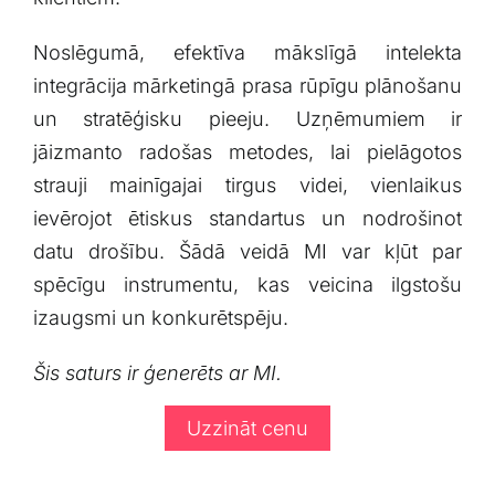
Noslēgumā, efektīva⁣ mākslīgā intelekta
integrācija mārketingā prasa rūpīgu plānošanu
un stratēģisku pieeju. Uzņēmumiem​ ir
jāizmanto radošas metodes, lai ⁣pielāgotos
‍strauji mainīgajai tirgus videi,⁤ vienlaikus
ievērojot ētiskus ​standartus un nodrošinot
datu drošību. Šādā veidā MI var kļūt⁤ par
spēcīgu instrumentu, kas veicina ilgstošu
izaugsmi un⁣ konkurētspēju.
Šis saturs ir ģenerēts ar MI.
Uzzināt cenu