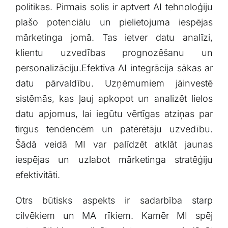
politikas. Pirmais solis ir aptvert AI tehnoloģiju
plašo potenciālu‍ un pielietojuma iespējas
mārketinga jomā. Tas ietver ⁣datu⁢ analīzi,
klientu ‌uzvedības prognozēšanu un
⁣personalizāciju.Efektīva AI integrācija sākas ar
datu pārvaldību. Uzņēmumiem jāinvestē
sistēmās, kas ļauj⁤ apkopot un analizēt⁢ lielos
datu‌ apjomus, lai iegūtu vērtīgas atziņas par
tirgus tendencēm ‍un patērētāju uzvedību.
Šādā veidā MI var palīdzēt atklāt⁢ jaunas
iespējas un ⁣uzlabot mārketinga stratēģiju
efektivitāti.
Otrs būtisks aspekts ir sadarbība starp‍
cilvēkiem un ⁣MA ⁣rīkiem. Kamēr MI spēj