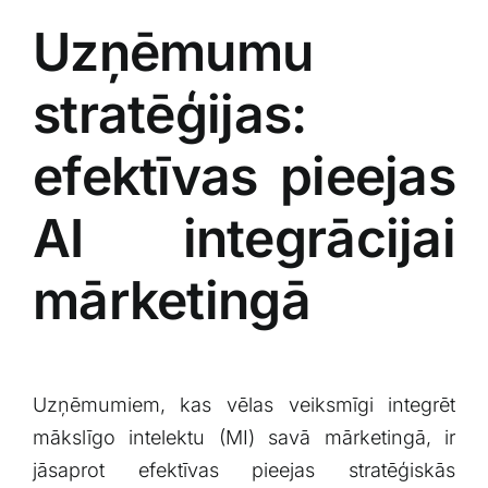
Uzņēmumu
stratēģijas:
efektīvas pieejas
AI integrācijai
mārketingā
Uzņēmumiem, kas vēlas veiksmīgi integrēt
mākslīgo intelektu (MI) savā mārketingā, ir
jāsaprot efektīvas ​pieejas‌ stratēģiskās