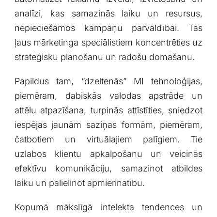
analīzi,‌ kas samazinās laiku ⁤un resursus,
‍nepieciešamos kampaņu pārvaldībai. ‌Tas
ļaus mārketinga speciālistiem ‌koncentrēties uz
stratēģisku ​plānošanu un radošu domāšanu.
Papildus tam, “dzeltenās” MI tehnoloģijas,
⁤piemēram, ‍dabiskās valodas apstrāde un
attēlu atpazīšana, turpinās attīstīties, sniedzot
iespējas jaunām saziņas⁤ formām, piemēram,
čatbotiem un virtuālajiem palīgiem. Tie
uzlabos klientu apkalpošanu un veicinās
efektīvu komunikāciju, samazinot atbildes
‍laiku‌ un palielinot apmierinātību.
Kopumā‍ mākslīgā intelekta ​tendences un