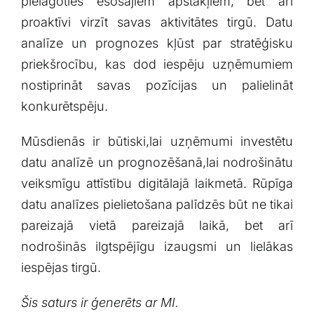
pielāgoties esošajiem apstākļiem, bet⁤ arī
proaktīvi virzīt savas aktivitātes tirgū. Datu
analīze ‍un prognozes kļūst par stratēģisku
priekšrocību, kas‍ dod iespēju uzņēmumiem
nostiprināt savas pozīcijas⁣ un ‌palielināt
konkurētspēju.
Mūsdienās ‌ir ‍būtiski,lai uzņēmumi investētu
datu analīzē un ‌prognozēšanā,lai ⁣nodrošinātu
veiksmīgu ‌attīstību digitālajā ​laikmetā. Rūpīga
datu analīzes pielietošana palīdzēs būt ne ⁤tikai
⁤pareizajā vietā pareizajā laikā, bet arī
nodrošinās ilgtspējīgu izaugsmi un lielākas
⁢iespējas tirgū.
Šis saturs ‍ir ģenerēts ar MI.