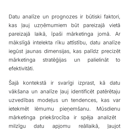
Datu​ analīze un prognozes ⁤ir būtiski faktori,
kas⁣ ļauj uzņēmumiem​ būt⁢ pareizajā vietā
pareizajā laikā, īpaši mārketinga jomā. ‍Ar
mākslīgā intelekta⁢ rīku attīstību, datu analīze
iegūst jaunas dimensijas, kas palīdz precizēt
mārketinga stratēģijas ‍un palielināt to
efektivitāti.
Šajā kontekstā ir svarīgi ⁤izprast, kā datu
vākšana un analīze ļauj identificēt⁢ patērētaju
uzvedības modeļus ​un tendences, kas var
ietekmēt lēmumu pieņemšanu.‌ Mūsdienu
mārketinga ⁣priekšrocība ir⁢ spēja analizēt ​
milzīgu ‌datu‍ apjomu‍ reāllaikā, ļaujot