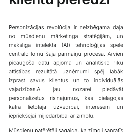
Personizācijas​ revolūcija ir neizbēgama daļa
no mūsdienu mārketinga stratēģijām, ⁣un
mākslīgā intelekta‍ (AI) tehnoloģijas spēlē
centrālo lomu šajā pārmaiņu procesā. Arvien
pieaugošā datu‌ apjoma un ⁣analītisko ⁣rīku
attīstības rezultātā uzņēmumi spēj labāk
izprast savus klientus un to individuālās
vajadzības.AI ļauj nozarei piedāvāt⁤
personalizētus risinājumus, kas pielāgojas
katra⁢ lietotāja uzvedībai, interesēm un
iepriekšējai mijiedarbībai ar zīmolu.
Mūsdienu patērētāji sagaida, ka zīmoli ⁤sapratīs