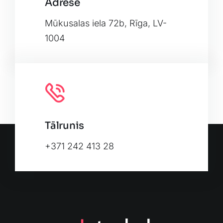
Adrese
Leaflet
|
Map tiles by
CARTO
, under
CC BY 3.0
. Data by
OpenStreetMap
, under ODbL.
Mūkusalas iela 72b, Rīga, LV-
1004
Tālrunis
+371 242 413 28