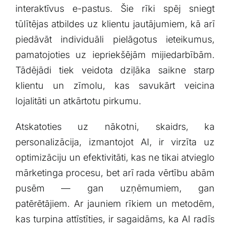
interaktīvus e-pastus. Šie rīki spēj sniegt
tūlītējas atbildes uz ⁤klientu jautājumiem, kā ⁤arī
piedāvāt individuāli pielāgotus ieteikumus,
⁣pamatojoties uz iepriekšējām mijiedarbībām.
Tādējādi tiek veidota dziļāka saikne ⁤starp
klientu un zīmolu, kas savukārt veicina
lojalitāti un ‌atkārtotu pirkumu.
Atskatoties uz nākotni, ⁢skaidrs, ka
personalizācija, izmantojot AI, ‍ir virzīta uz
optimizāciju un efektivitāti, kas ne tikai⁣ atvieglo
mārketinga procesu, bet arī rada vērtību abām
pusēm —⁤ gan‍ uzņēmumiem, gan
patērētājiem. Ar jauniem rīkiem ⁤un‍ metodēm,
kas‌ turpina ‌attīstīties, ir sagaidāms, ​ka AI radīs‌