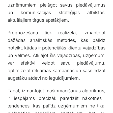
uzņēmumiem pielāgot savus piedāvājumus‍
un komunikācijas‌ stratēģijas‌ atbilstoši⁢
aktuālajiem tirgus apstākļiem.
Prognozēšana tiek realizēta, izmantojot
‌dažādas analītiskās metodes, ‌kas palīdz
noteikt, kādas⁤ ir potenciālās klientu vajadzības
un vēlmes. ‌Atklājot šīs vajadzības, uzņēmumi
var efektīvi ‌veidot savu piedāvājumu,
optimizējot reklāmas kampaņas un sasniedzot
augstāku​ atdevi no ieguldījumiem.
Tāpat, izmantojot mašīnmācīšanās algoritmus,
ir iespējams precīzāk paredzēt ⁣nākotnes ​
tendences, kas palīdz uzņēmumiem ne​ tikai