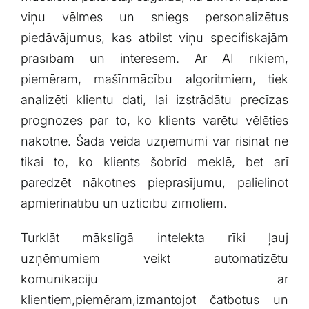
viņu vēlmes⁢ un sniegs personalizētus
⁢piedāvājumus, kas atbilst viņu specifiskajām
prasībām un‍ interesēm. Ar AI rīkiem,
piemēram,⁣ mašīnmācību algoritmiem, tiek
analizēti klientu dati, lai izstrādātu precīzas
prognozes ⁣par⁢ to, ko klients varētu vēlēties
nākotnē. Šādā veidā uzņēmumi var​ risināt ne
tikai to,‍ ko klients šobrīd meklē, bet arī⁣
paredzēt nākotnes pieprasījumu, palielinot
apmierinātību un ⁣uzticību zīmoliem.
Turklāt mākslīgā intelekta rīki ļauj
uzņēmumiem veikt‍ automatizētu
⁤komunikāciju⁤ ar
klientiem,piemēram,izmantojot čatbotus​ un⁣