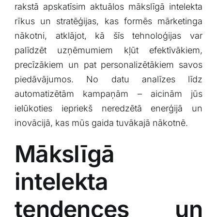
rakstā apskatīsim aktuālos mākslīgā intelekta‌
Klientu portāls
rīkus un stratēģijas, ⁣kas formēs mārketinga
nākotni, atklājot, kā šīs tehnoloģijas ‍var
English
palīdzēt uzņēmumiem kļūt efektīvākiem,
precīzākiem un pat personalizētākiem savos
piedāvājumos. No⁣ datu analīzes līdz
automatizētām ​kampaņām – aicinām jūs
ielūkoties iepriekš neredzētā enerģijā un
inovācijā, kas ⁢mūs gaida tuvākajā nākotnē.
Mākslīgā
intelekta
tendences un