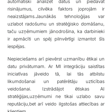
automātiski analizēt datus ⁣un piedāvāt
risinājumus, cilvēka faktors⁣ joprojām ir​
neaizstājams.Jaunākās‍ tehnoloģijas var
⁢uzlabot radošumu un stratēģisko domāšanu,
⁤taču uzņēmumiem jānodrošina, ka darbinieki
ir apmācīti un spēj pilnvērtīgi izmantot šīs
iespējas.
Nepieciešams arī pievērst uzmanību ētikai un
datu privātumam. ⁤Ar MI integrāciju saistītas
iniciatīvas jāveido tā, lai tās ⁤atbilstu
likumdošanai ⁢un patērētāju uzticības
veidošanai. Izstrādājot ētiskas AI‍
stratēģijas,uzņēmumi ne tikai uzlabo savu
reputāciju,bet‍ arī veido ilgstošas attiecības ⁣ar
klientiem.