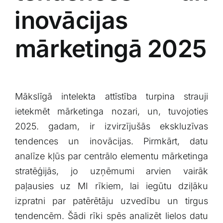
⁢inovācijas
mārketingā ‌2025
Mākslīgā intelekta attīstība⁣ turpina strauji
‍ietekmēt mārketinga nozari, un, tuvojoties
2025. gadam, ir⁣ izvirzījušās ekskluzīvas
tendences⁢ un​ inovācijas. Pirmkārt, datu
analīze kļūs par centrālo elementu mārketinga
stratēģijās, jo uzņēmumi arvien vairāk
paļausies​ uz MI rīkiem, lai iegūtu dziļāku
izpratni par patērētāju uzvedību‌ un‍ tirgus⁢
tendencēm. Šādi rīki spēs analizēt lielos datu