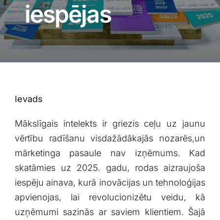
Blogs
iespējas
Attēlu galerija
Video galerija
Ievads
Par mums
Mākslīgais ‍intelekts ir ⁣griezis ceļu uz jaunu
Vakances
vērtību radīšanu visdažādākajās ‌nozarēs,un
mārketinga pasaule‍ nav ‍izņēmums. Kad‍
BUJ
skatāmies ⁤uz 2025.⁣ gadu, rodas aizraujoša
iespēju ainava, kurā inovācijas un tehnoloģijas
apvienojas, lai revolucionizētu ​veidu, kā
Kontakti
uzņēmumi sazinās ar saviem klientiem. Šajā