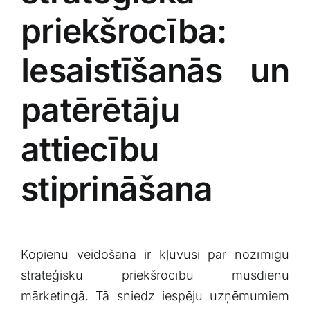
priekšrocība:⁣
Iesaistīšanās un‍
patērētāju
attiecību
stiprināšana
Kopienu veidošana ir⁣ kļuvusi par nozīmīgu
stratēģisku priekšrocību ⁣mūsdienu
mārketingā. Tā sniedz​ iespēju uzņēmumiem