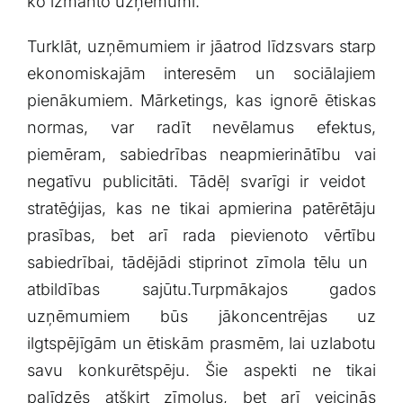
ko izmanto uzņēmumi.
Turklāt, uzņēmumiem ir jāatrod līdzsvars starp
ekonomiskajām​ interesēm un sociālajiem
pienākumiem. Mārketings,​ kas ignorē ētiskas
normas, var radīt nevēlamus efektus,
piemēram, sabiedrības neapmierinātību vai
negatīvu publicitāti. Tādēļ svarīgi ir ‌veidot ​
stratēģijas, kas ne tikai ‌apmierina patērētāju
prasības, bet arī rada pievienoto vērtību
sabiedrībai, tādējādi stiprinot zīmola tēlu un ​
atbildības sajūtu.Turpmākajos gados
⁢uzņēmumiem būs jākoncentrējas ‌uz
ilgtspējīgām un ētiskām prasmēm, lai​ uzlabotu
savu konkurētspēju. Šie aspekti⁣ ne tikai​
palīdzēs atšķirt zīmolus, ​bet arī veicinās