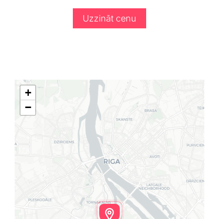
Uzzināt cenu
+
−