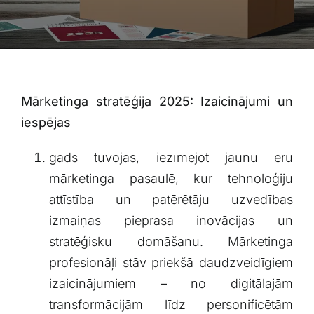
Blogs
Attēlu galerija
Video galerija
Mārketinga ⁢stratēģija 2025: ⁢Izaicinājumi un‌
iespējas
Par mums
gads tuvojas, iezīmējot jaunu ⁢ēru
⁢mārketinga pasaulē, ​kur tehnoloģiju
Vakances
attīstība un patērētāju ‍uzvedības
izmaiņas‌ pieprasa inovācijas un⁤
BUJ
stratēģisku domāšanu. ⁤Mārketinga
‍profesionāļi stāv ‍priekšā​ daudzveidīgiem
Kontakti
izaicinājumiem – no digitālajām
⁣transformācijām līdz personificētām‍