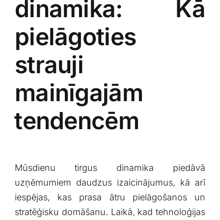
dinamika: Kā
pielāgoties
strauji
mainīgajām
⁢tendencēm
Mūsdienu tirgus dinamika‌ piedāvā
uzņēmumiem daudzus izaicinājumus, kā arī
iespējas, kas prasa ātru ⁣pielāgošanos un‌
stratēģisku‌ domāšanu. Laikā, kad tehnoloģijas‍