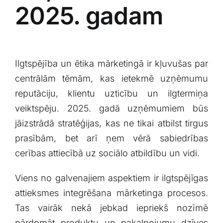
2025. gadam
Ilgtspējība un ‍ētika mārketingā ir kļuvušas ​par
centrālām tēmām, ⁢kas ietekmē uzņēmumu
reputāciju, klientu uzticību un ilgtermiņa
veiktspēju.‌ 2025. gadā ⁣uzņēmumiem būs
jāizstrādā ​stratēģijas, kas ne tikai atbilst tirgus
prasībām, ‍bet arī ņem vērā​ sabiedrības
cerības attiecībā uz sociālo ‍atbildību un vidi.
Viens no galvenajiem aspektiem ir ilgtspējīgas
attieksmes integrēšana mārketinga procesos.
Tas vairāk ‌nekā jebkad iepriekš nozīmē
pārdomāt ⁣produktu un pakalpojumu dzīves