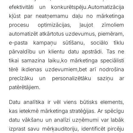
‌efektivitāti⁤ un konkurētspēju.Automatizācija
kļūst ​par neatņemamu ‍daļu no mārketinga
procesu optimizācijas, ļaujot zīmoliem
automatizēt atkārtotus uzdevumus, piemēram,
e-pasta‌ kampaņu sūtīšanu, sociālo⁢ tīklu‌
pārvaldību un klientu datu ⁣apstrādi. Tas ‍ne
tikai samazina laiku,ko ‌mārketinga speciālisti⁢
tērē ikdienas uzdevumiem,bet arī⁤ nodrošina
precīzāku un personalizētāku ⁢saziņu⁢ ar
patērētājiem.
Datu analītika ir vēl ⁢viens būtisks ⁣elements,
kas ietekmē mārketinga stratēģijas. Ar ‍spēcīgu
datu vākšanu un analīzi uzņēmumi‌ var labāk
izprast savu mērķauditoriju, identificēt pircēju