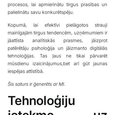
procesos, lai apmierinātu tirgus prasības⁢ un
palielinātu savu konkurētspēju.
Kopumā, lai efektīvi pielāgotos strauji
mainīgajām tirgus tendencēm, uzņēmumiem ir
jāattīsta analītiskās ⁢prasmes, jāizprot
patērētāju psiholoģija⁢ un jāizmanto digitālās
tehnoloģijas. Tas ļaus ne tikai pārvarēt
mūsdienu izaicinājumus,bet arī gūt jaunas
iespējas attīstībā.
Šis saturs‌ ir ģenerēts ⁤ar MI.
Tehnoloģiju