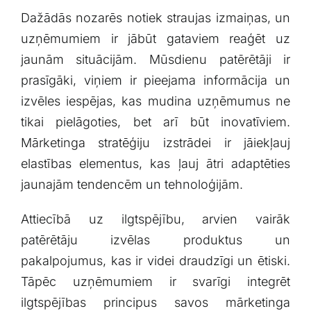
Dažādās nozarēs notiek straujas izmaiņas, un⁤
uzņēmumiem ​ir jābūt gataviem reaģēt uz
jaunām situācijām. Mūsdienu ‍patērētāji ​ir
prasīgāki,‍ viņiem ir⁤ pieejama informācija un
izvēles iespējas, kas​ mudina​ uzņēmumus ne
tikai pielāgoties, bet arī būt inovatīviem.
Mārketinga stratēģiju⁤ izstrādei ir jāiekļauj
⁢elastības elementus, kas ļauj​ ātri adaptēties
⁤jaunajām ​tendencēm⁤ un tehnoloģijām.
Attiecībā ⁣uz ilgtspējību, arvien vairāk
patērētāju izvēlas ‍produktus un
pakalpojumus, kas ir videi draudzīgi ‍un ētiski.
Tāpēc​ uzņēmumiem ir svarīgi integrēt
ilgtspējības principus savos mārketinga