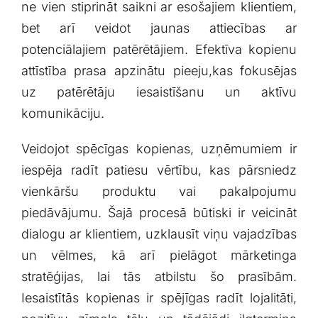
ne vien stiprināt⁢ saikni‌ ar esošajiem klientiem,
bet arī ⁢veidot ‌jaunas attiecības‌ ar
potenciālajiem⁢ patērētājiem. Efektīva kopienu‍
attīstība prasa apzinātu pieeju,kas ⁤fokusējas
‌uz patērētāju iesaistīšanu un​ aktīvu
komunikāciju.
Veidojot spēcīgas kopienas,‍ uzņēmumiem ir
iespēja radīt patiesu vērtību, kas pārsniedz
⁣vienkāršu produktu vai pakalpojumu
piedāvājumu. Šajā procesā būtiski ir veicināt
dialogu ar klientiem, ⁣uzklausīt viņu vajadzības⁤
un vēlmes, ⁤kā arī pielāgot ⁤mārketinga
stratēģijas, lai tās atbilstu šo prasībām.
Iesaistītās kopienas ir ​spējīgas radīt lojalitāti,