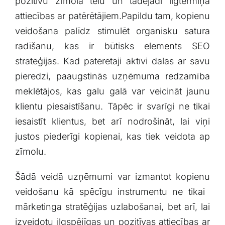
pozitīvu zīmola tēlu⁣ un tādējādi ilgtermiņa
attiecības ar patērētājiem.Papildu tam, kopienu
veidošana⁣ palīdz stimulēt organisku satura
radīšanu, kas ir būtisks elements SEO
stratēģijās. Kad ‍patērētāji aktīvi⁤ dalās ar savu
pieredzi, paaugstinās uzņēmuma‌ redzamība
meklētājos, kas galu galā var veicināt jaunu​
klientu piesaistīšanu. ⁣Tāpēc ir svarīgi ne tikai
iesaistīt ⁢klientus, bet ⁤arī ⁣nodrošināt, lai ⁤viņi
justos piederīgi kopienai, kas tiek veidota ap
zīmolu.
Šādā veidā ⁢uzņēmumi ⁤var izmantot kopienu‌
veidošanu kā spēcīgu instrumentu‍ ne tikai ​
mārketinga stratēģijas uzlabošanai, bet arī, ⁢lai
izveidotu ⁣ilgspējīgas un pozitīvas attiecības ar