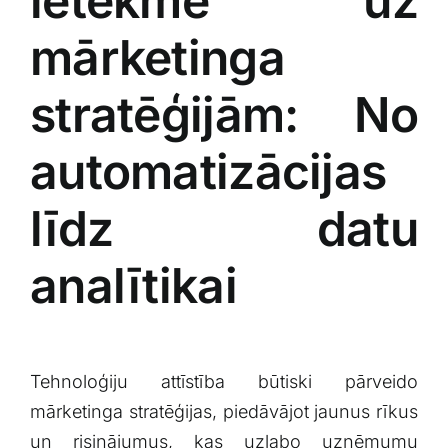
ietekme uz
mārketinga
stratēģijām: No
automatizācijas​
līdz datu‍
analītikai
Tehnoloģiju attīstība būtiski ‌pārveido
mārketinga ⁤stratēģijas, piedāvājot jaunus ‍rīkus
un ⁤risinājumus, kas⁤ uzlabo uzņēmumu