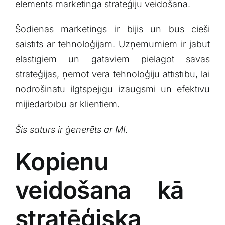
elements mārketinga stratēģiju veidošanā.
Šodienas mārketings ir‌ bijis un būs cieši
saistīts ar ⁢tehnoloģijām. Uzņēmumiem ir jābūt
elastīgiem un gataviem pielāgot ‌savas
stratēģijas, ņemot vērā tehnoloģiju attīstību, ⁣lai
nodrošinātu ilgtspējīgu‍ izaugsmi un​ efektīvu
mijiedarbību ar​ klientiem.
Šis saturs ir ģenerēts ar MI.
Kopienu
veidošana kā ​
stratēģiska