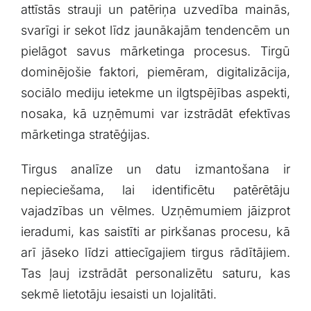
attīstās strauji ‍un patēriņa uzvedība mainās,‍
svarīgi ir sekot līdz ​jaunākajām tendencēm‍ un
pielāgot savus mārketinga procesus. Tirgū
dominējošie faktori, piemēram, digitalizācija,
sociālo mediju ietekme ⁣un ilgtspējības aspekti,
nosaka, kā uzņēmumi var ⁤izstrādāt efektīvas
⁢mārketinga stratēģijas.
Tirgus analīze un datu izmantošana ir
⁤nepieciešama, ‌lai ​identificētu ​patērētāju
vajadzības⁣ un vēlmes. Uzņēmumiem jāizprot
⁣ieradumi, kas saistīti ar⁢ pirkšanas procesu, kā
arī​ jāseko līdzi ⁤attiecīgajiem tirgus rādītājiem.
Tas ļauj izstrādāt personalizētu saturu, kas
sekmē lietotāju iesaisti un​ lojalitāti. ⁢