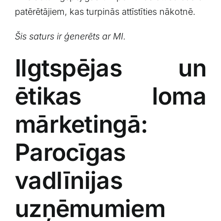
patērētājiem, kas ‌turpinās attīstīties nākotnē.
Šis saturs ‍ir ģenerēts ar ​MI.
Ilgtspējas un
ētikas loma
mārketingā:⁢
Parocīgas
vadlīnijas
uzņēmumiem