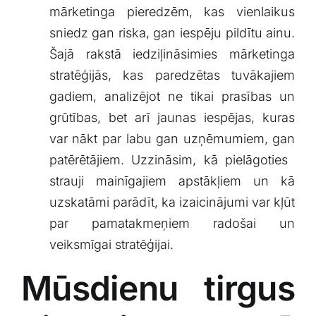
mārketinga pieredzēm,‍ kas ​vienlaikus
Klientu portāls
sniedz ⁣gan riska, gan ‌iespēju pildītu ainu.
Šajā rakstā⁢ iedziļināsimies mārketinga
English
stratēģijās, kas ⁢paredzētas tuvākajiem
‍gadiem, ⁢analizējot ne tikai prasības un
‍grūtības, bet arī jaunas ⁣iespējas, kuras
var⁤ nākt‌ par labu gan uzņēmumiem,⁢ gan
patērētājiem. Uzzināsim, kā pielāgoties ​
strauji mainīgajiem apstākļiem un kā
uzskatāmi parādīt, ka izaicinājumi var kļūt
par pamatakmeņiem radošai un
veiksmīgai stratēģijai.
Mūsdienu tirgus