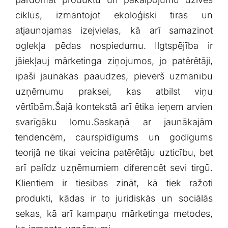
ciklus,‌ izmantojot ekoloģiski tīras⁢ un
atjaunojamas izejvielas, kā arī ⁤samazinot
oglekļa pēdas nospiedumu. Ilgtspējība ir
jāiekļauj mārketinga ziņojumos, jo patērētāji,
‌īpaši jaunākās paaudzes, ​pievērš uzmanību
uzņēmumu praksei, kas atbilst viņu
vērtībām.Šajā kontekstā arī ētika ieņem‍ arvien
svarīgāku lomu.Saskaņā ar jaunākajām
tendencēm,‍ caurspīdīgums un⁣ godīgums
teorijā ne tikai veicina patērētāju ‍uzticību, ‍bet
⁤arī palīdz uzņēmumiem‍ diferencēt sevi tirgū.
Klientiem ir tiesības zināt, kā tiek‍ ražoti
⁤produkti, kādas ir to juridiskās ⁤un sociālās
sekas,⁣ kā arī ⁤kampaņu ​mārketinga⁢ metodes,