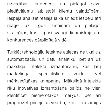
uzvedības tendences ⁤un pielāgot savu
⁢piedāvājumu atbilstoši klientu ‌vajadzībām.
Iespēja analizēt reālajā laikā sniedz iespēju ātri
reaģēt ⁤uz tirgus‌ izmaiņām ⁣un pielāgot⁢
stratēģijas, kas ir īpaši​ svarīgi dinamiskajā un ​
konkurences pārpildītajā vidē.
Turklāt ​tehnoloģiju ietekme attiecas ne tikai uz
‍automatizāciju‍ un datu analītiku, bet arī uz
mākslīgā⁢ intelekta⁢ izmantošanu, kas ⁤ļauj
mārketinga speciālistiem⁣ veidot vēl
mērķtiecīgākas kampaņas. Mākslīgā intelekta
rīku inovatīvas izmantošana palīdz ne‍ vien
⁣identificēt piemērotākos mērķus, bet arī
prognozēt pircēju uzvedību, kas ir ​nozīmīgs