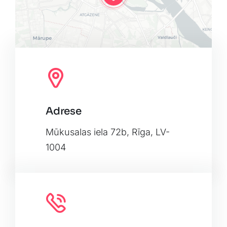
Adrese
Leaflet
|
Map tiles by
CARTO
, under
CC BY 3.0
. Data by
OpenStreetMap
, under ODbL.
Mūkusalas iela 72b, Rīga, LV-
1004