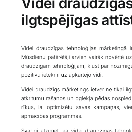
Videi draudzīgas
ilgtspējīgas⁣ att
Videi draudzīgas​ tehnoloģijas mārketingā ir 
Mūsdienu patērētāji⁢ arvien‍ vairāk ​novērtē u
draudzīgām tehnoloģijām,⁤ kļūst par nozīmīgu d
pozitīvu⁤ ietekmi uz apkārtējo vidi.
Videi draudzīgs mārketings⁢ ietver​ ne tikai 
‌atkritumu rašanos‌ un oglekļa pēdas nospiedu
rīkus, lai⁤ optimizētu savas kampaņas, vien
‌apmācības programmas.
Svarīgi‌ atzīmēt, ka videi draudzīgas tehnol