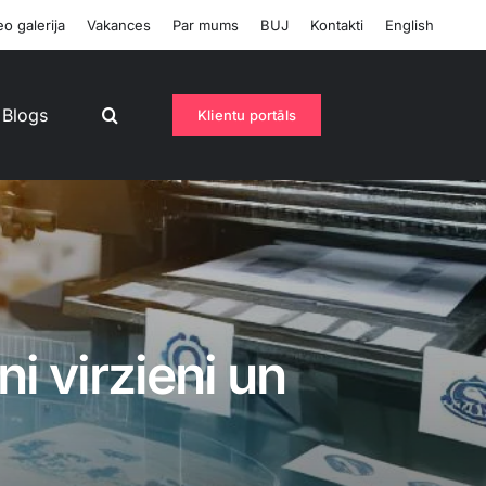
o galerija
Vakances
Par mums
BUJ
Kontakti
English
Blogs
Klientu portāls
i virzieni un