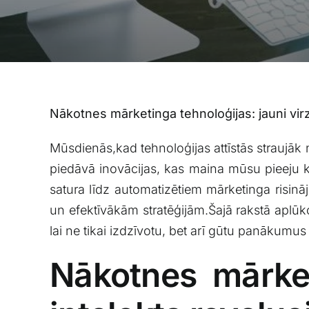
Nākotnes mārketinga tehnoloģijas: jauni virz
Mūsdienās,kad ‍tehnoloģijas ⁢attīstās​ straujā
piedāvā inovācijas, kas maina mūsu⁣ pieeju kli
satura līdz ​automatizētiem mārketinga risi
un efektīvākām stratēģijām.Šajā rakstā aplūko
lai ne tikai izdzīvotu, bet arī gūtu‌ panākumus 
Nākotnes mārket