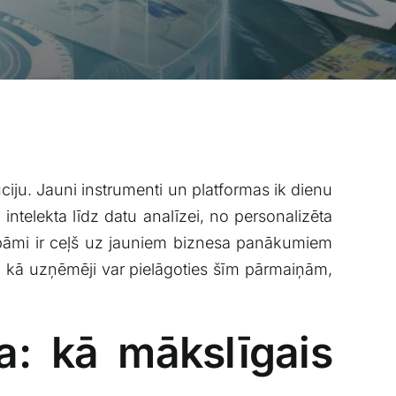
iju. ⁤Jauni⁣ instrumenti un platformas ik dienu
 intelekta līdz datu analīzei, no personalizēta
ubāmi⁣ ir ceļš uz jauniem biznesa panākumiem
un kā uzņēmēji var pielāgoties⁢ šīm pārmaiņām,
: kā⁤ mākslīgais