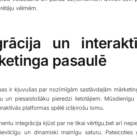
ērētāju ⁢vēlmēm.
grācija un interakt
rketinga pasaulē
ormas ⁢ir kļuvušas par nozīmīgām sastāvdaļām mārketing
āku un ⁢piesaistošāku pieredzi lietotājiem. Mūsdienīgu 
raktīvās platformas spēlē izšķirošu⁣ lomu.
mentu integrācija kļūst⁣ par ne tikai vērtīgu,bet​ arī‍ n
ot pievilcīgu ‍un​ dinamiski mainīgu saturu. Pateicoti