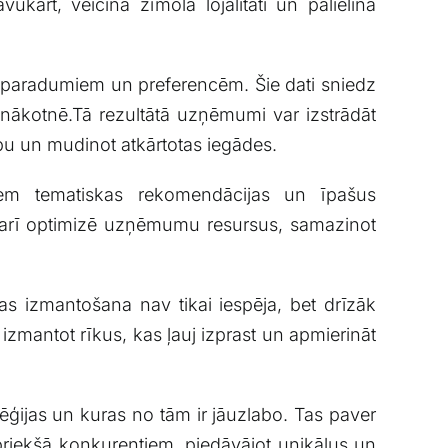
ārt, veicina ⁤zīmola ⁤lojalitāti un palielina⁤
 ‌paradumiem un​ preferencēm. ​Šie dati sniedz
‍ nākotnē.Tā rezultātā uzņēmumi var​ izstrādāt
ību un mudinot atkārtotas iegādes.
ntiem tematiskas rekomendācijas un īpašus
et arī optimizē⁢ uzņēmumu resursus, ⁢samazinot
kas ⁢izmantošana nav tikai ⁣iespēja, bet drīzāk
 izmantot rīkus, kas ļauj ‌izprast un apmierināt
ģijas un kuras no tām⁢ ir jāuzlabo. Tas‌ paver
priekšā konkurentiem, piedāvājot ⁤unikālus un