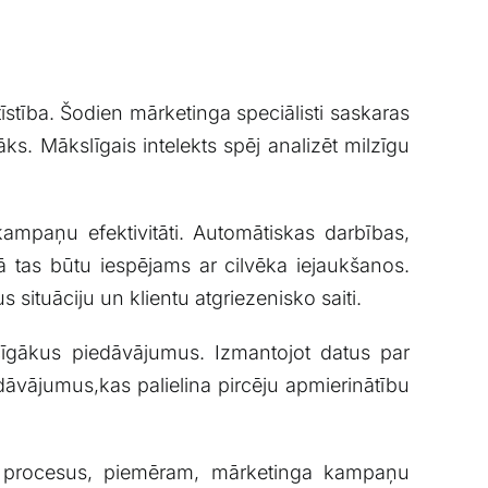
īstība. Šodien mārketinga speciālisti saskaras​
āks. Mākslīgais​ intelekts spēj analizēt milzīgu
kampaņu efektivitāti. ‍Automātiskas darbības,
 tas būtu iespējams ar cilvēka iejaukšanos.
 situāciju⁢ un klientu atgriezenisko saiti.
cīgākus​ piedāvājumus. Izmantojot ⁣datus par
āvājumus,kas palielina pircēju ‌apmierinātību
ējos procesus, piemēram, mārketinga kampaņu