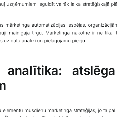
ļauj uzņēmumiem ieguldīt vairāk laika stratēģiskajā ⁤p
tas mārketinga automatizācijas iespējas, organizācijām i
rauji ‍mainīgajā tirgū. Mārketinga nākotne ir ne tikai
ies uz datu analīzi un pielāgojamu pieeju.
‍analītika: atslēg
ēm
sku elementu mūsdienu ​mārketinga stratēģijās, jo tā p