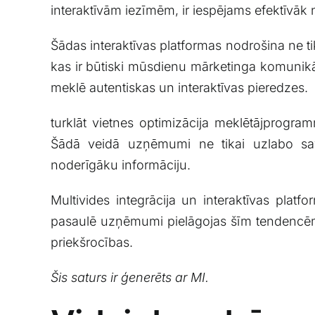
interaktīvām iezīmēm, ir ‍iespējams efektīvāk n
Šādas interaktīvas platformas nodrošina⁢ ne tika
‍kas ir būtiski mūsdienu mārketinga ⁣komunikāc
meklē autentiskas un⁤ interaktīvas ‍pieredzes.
turklāt ‌vietnes optimizācija meklētājprogra
Šādā veidā uzņēmumi ne tikai uzlabo savu​
noderīgāku‌ informāciju.
Multivides integrācija un interaktīvas⁣ platf
pasaulē ⁤uzņēmumi pielāgojas⁤ šīm tendencēm,
priekšrocības.
Šis saturs ir ģenerēts‌ ar MI.