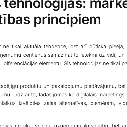
⁢ tehnoloģijas: mārk
īstības principiem
ne tikai aktuāla tendence, bet ⁣arī‍ būtiska pieeja, 
zņēmumu centienus samazināt⁢ to ⁣ietekmi uz vidi, un‌ mā
iferenciācijas elementu. Šīs tehnoloģijas⁣ ne⁤ tikai ‍p
ilgtspējīgu ​produktu un pakalpojumu piedāvājumu,‌ be
mu. Līdz ar to, tādās jomās kā digitālais mārketings, 
laikus izvēloties⁢ zaļas alternatīvas, piemēram,⁣ vi
oģijas ne tikai⁢ veicina uzņēmumu ilgtspējību, bet arī