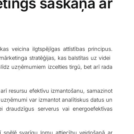
etings saskaņā ar
kas veicina ilgtspējīgas attīstības principus.
rketinga ​stratēģijas, kas balstītas uz videi ​
alīdz⁤ uzņēmumiem izcelties tirgū, bet arī rada
t arī resursu⁢ efektīvu izmantošanu, samazinot
uzņēmumi var ⁤izmantot ⁤analītiskus⁣ datus un​
dei draudzīgus ​serverus vai energoefektīvas
 ‌spēlē svarīgu lomu⁣ attiecību veidošanā‍ ar