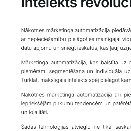
intelekts‍ revolu
Nākotnes mārketinga automatizācija‍ piedāvā ai
ar nepieciešamību pielāgoties ⁢mainīgajai videi
datu apjomu un ‌sniegt ⁣ieskatus,​ kas ļauj ‌
Mārketinga automatizācija, kas balstīta uz m
piemēram, segmentēšana un individuāla uzru
Turklāt, mākslīgais intelekts spēj pielāgot ‍kam
Nākotnes ‍mārketinga⁣ automatizācija arī pi
iepriekšējām pirkumu tendencēm un patērētāju
⁣un lojalitāti.
Šādas tehnoloģijas atvieglo ne⁤ tikai sask