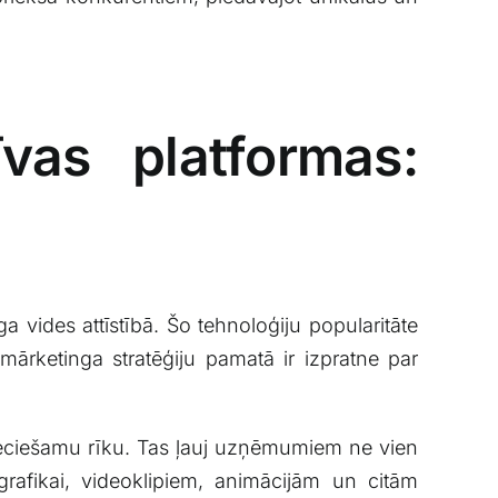
īvas platformas:
a vides attīstībā. Šo tehnoloģiju popularitāte⁤
‍mārketinga stratēģiju‍ pamatā ir izpratne par
epieciešamu rīku. Tas ļauj‌ uzņēmumiem⁣ ne ‌vien
es grafikai, videoklipiem, animācijām un citām