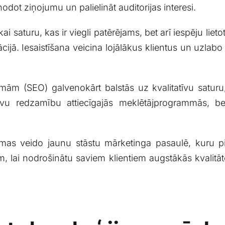
odot ziņojumu un palielināt auditorijas ‍interesi.
i saturu, ​kas ⁣ir viegli⁣ patērējams, bet arī iespēju liet
ijā.⁣ Iesaistīšana veicina lojālākus klientus un⁢ uzlab
mmām⁣ (SEO) galvenokārt balstās uz kvalitatīvu saturu
 redzamību⁣ attiecīgajās meklētājprogrammās, bet
ormas⁤ veido jaunu⁣ stāstu mārketinga pasaulē,‌ kuru 
 lai nodrošinātu saviem ⁤klientiem augstākās kvalitā