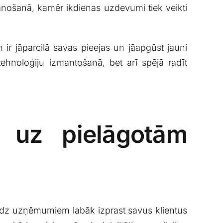
lānošanā, kamēr ikdienas uzdevumi tiek veikti
r‌ jāparcilā savas ⁢pieejas ⁤un ⁤jāapgūst jauni
 tehnoloģiju izmantošanā, bet arī spējā radīt
a ⁣uz pielāgotām
alīdz uzņēmumiem labāk izprast savus klientus