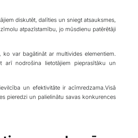
otājiem diskutēt, ⁢dalīties un sniegt atsauksmes,
o zīmolu​ atpazīstamību, jo mūsdienu patērētāji
, ko‍ var bagātināt ar multivides elementiem.
 arī nodrošina lietotājiem pieprasītāku un
pievilcība un efektivitāte ir acīmredzama.Visā
tes pieredzi un palielinātu savas konkurences