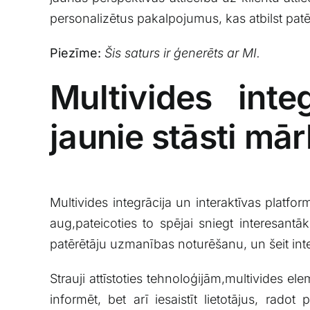
personalizētus pakalpojumus, kas⁢ atbilst pat
Piezīme:
Šis saturs ir ģenerēts ar ‌MI.
Multivides inte
jaunie stāsti mā
Multivides integrācija⁢ un ‌interaktīvas platf
aug,pateicoties​ to ​spējai sniegt interesant
patērētāju uzmanības noturēšanu, ⁤un šeit inte
Strauji attīstoties tehnoloģijām,multivides ele
informēt, ‍bet ​arī iesaistīt lietotājus, rad