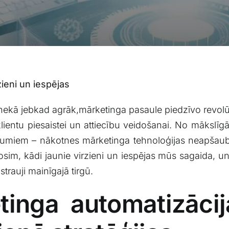
ieni un iespējas
k nekā jebkad agrāk,mārketinga pasaule⁢ piedzīvo revolūc
entu piesaistei un attiecību⁣ veidošanai.⁢ No ⁤mākslīgā
nājumiem – nākotnes mārketinga tehnoloģijas ⁣neapša
sim, kādi jaunie virzieni ‌un iespējas ‍mūs ‌sagaida, 
strauji mainīgajā tirgū.
inga automatizācija