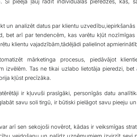
 pieeja ļauj ​radīt individuālas pieredzes, kas, savuk
t un‍ analizēt ⁣datus ​par klientu uzvedību,iepirkšanās
rīd, bet arī par ⁤tendencēm, kas‍ varētu kļūt nozīmīgas
rētu klientu vajadzībām,tādējādi palielinot apmierināt
utomatizēt mārketinga procesus,‍ piedāvājot klie
 izvēlēm. ‌Tas ne ​tikai ⁤uzlabo lietotāja pieredzi, b
ija kļūst precīzāka.
ētāji ir ‌kļuvuši prasīgāki, personīgās ⁢datu ⁢analīti
 ⁣savu ⁤soli tirgū,‍ ir būtiski ⁤pielāgot savu pieeju un
 arī sen sekojoši novērot, kādas ir ​veiksmīgas stratē
tiecību veidošanu un palīdz uzņēmumiem izvirzīt ⁤sevi 