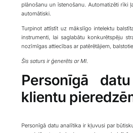
plānošanu un⁤ īstenošanu. Automatizēti rīki 
automātiski.
Turpinot attīstīt uz mākslīgo intelektu balstī
instrumenti, lai ‍saglabātu konkurētspēju st
⁢nozīmīgas ⁤attiecības ar patērētājiem, balstot
Šis​ saturs ‌ir ‌ģenerēts ar‍ MI.
Personīgā datu 
⁤klientu pieredz
Personīgā datu analītika ir kļuvusi par būti