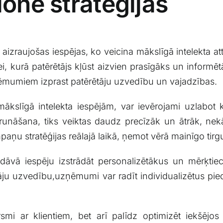
cionē stratēģijas
zraujošas ⁢iespējas, ​ko veicina mākslīgā intelekta att
, kurā patērētājs kļūst aizvien⁣ prasīgāks un ​informēt
uzņēmumiem izprast patērētāju uzvedību un‌ vajadzības.
ākslīgā‌ intelekta iespējām, var⁣ ievērojami uzlabot 
nāšana, tiks veiktas daudz precīzāk un ātrāk,⁢ nekā
paņu‍ stratēģijas reālajā laikā, ņemot vērā mainīgo tirgus
edāvā iespēju izstrādāt ‌personalizētākus un mērķtie
 uzvedību,uzņēmumi ⁢var ⁤radīt⁤ individualizētus ‍pied
arsmi ar ​klientiem, bet arī⁢ palīdz optimizēt iekš