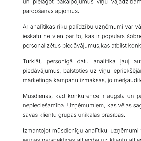
un pielāgot pakalpojumus viņu vajadzībām. ‌Šī
pārdošanas apjomus.
Ar analītikas rīku palīdzību uzņēmumi var vāk
ieskatu ne ‍vien par to, kas ir ⁤populārs šob
personalizētus piedāvājumus,kas‌ atbilst konk
Turklāt, personīgā datu analītika ļauj a
piedāvājumus, balstoties uz viņu iepriekšējām
mārketinga kampaņu izmaksas, jo mērķauditor
Mūsdienās, ⁤kad konkurence ir augsta un⁢ patēr
nepieciešamība.​ Uzņēmumiem, kas vēlas saglabāt
savas‌ klientu grupas unikālās prasības.
Izmantojot mūsdienīgu analītiku, uzņēmumi var
jaunas ⁣perspektīvas attiecībā uz klientu at