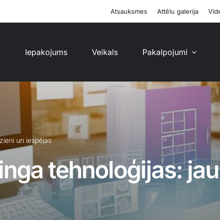
Atsauksmes
Attēlu galerija
Vide
i
Iepakojums
Veikals
Pakalpojumi
zieni un iespējas
ga tehnoloģijas: jaun