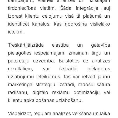
kampaņām, vietnes analīzes ⁢un fiziskajām
tirdzniecības ⁣vietām. Šāda⁣ integrācija ļauj
‍izprast klientu‍ ceļojumu visā tā plašumā ⁣un
identificēt kanālus, kas nodrošina ⁢vislielāko
‌ietekmi.
Treškārt,jāizrāda elastība un gatavība
pielāgoties iespējamajām izmaiņām tirgū un
patērētāju uzvedībā. Balstoties ‌uz ⁢analīzes
rezultātiem, var izstrādāt pielāgotus⁢
uzlabojumu ieteikumus. tas var ietvert jaunu
mārketinga⁢ stratēģiju‍ izstrādi, radošu satura
radīšanu, digitālo ​reklāmu optimizāciju vai
klientu apkalpošanas uzlabošanu.
Visbeidzot, ⁣regulāra analīzes veikšana un laika