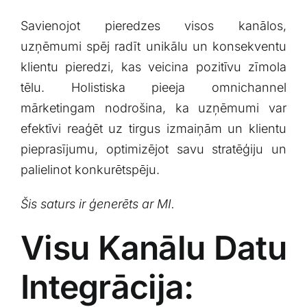
Savienojot pieredzes visos kanālos,
⁣uzņēmumi spēj radīt unikālu un ​konsekventu
klientu⁣ pieredzi, kas veicina pozitīvu ‍zīmola
tēlu. Holistiska ⁣pieeja omnichannel
mārketingam nodrošina, ka uzņēmumi ‍var
efektīvi ‍reaģēt uz‌ tirgus izmaiņām ​un klientu
pieprasījumu, optimizējot ‌savu stratēģiju un
palielinot konkurētspēju.
Šis ⁤saturs ir ģenerēts ar MI.
Visu Kanālu​ Datu
Integrācija: