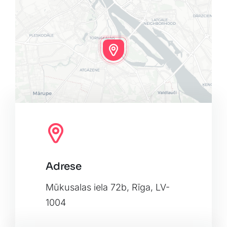
Adrese
Leaflet
|
Map tiles by
CARTO
, under
CC BY 3.0
. Data by
OpenStreetMap
, under ODbL.
Mūkusalas iela 72b, Rīga, LV-
1004