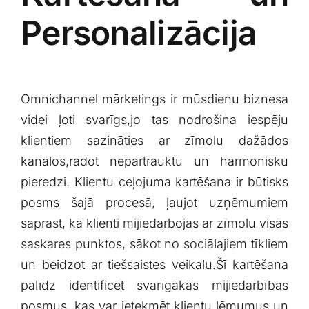
Personalizācija
Omnichannel mārketings ir ⁣mūsdienu biznesa
videi ļoti svarīgs,jo tas nodrošina iespēju
klientiem ⁤sazināties ar ‍zīmolu dažādos
⁢kanālos,radot nepārtrauktu ‍un harmonisku
⁣pieredzi. Klientu ceļojuma kartēšana ir būtisks
posms šajā⁢ procesā, ļaujot ⁢uzņēmumiem‍
saprast, kā klienti mijiedarbojas ar ⁣zīmolu visās
saskares punktos, sākot⁣ no sociālajiem tīkliem
un beidzot ⁤ar tiešsaistes⁤ veikalu.Šī kartēšana⁢
palīdz‌ identificēt svarīgākās⁣ mijiedarbības
posmus, ‍kas var ietekmēt klientu lēmumus un