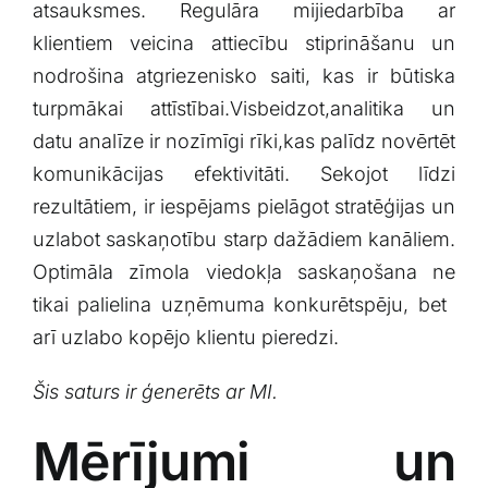
atsauksmes. Regulāra ‌mijiedarbība ar
klientiem veicina​ attiecību stiprināšanu un‌
nodrošina atgriezenisko saiti, kas ir ⁢būtiska
turpmākai attīstībai.Visbeidzot,analitika ​un
datu⁤ analīze ​ir nozīmīgi rīki,kas ​palīdz‌ novērtēt
‌komunikācijas ⁣efektivitāti. Sekojot līdzi
rezultātiem, ir iespējams pielāgot stratēģijas un
​uzlabot saskaņotību starp dažādiem‍ kanāliem.
​Optimāla zīmola ⁢viedokļa‌ saskaņošana ne
⁣tikai palielina uzņēmuma konkurētspēju,​ bet ​
arī uzlabo kopējo klientu pieredzi.
Šis saturs ir ģenerēts ar MI.
Mērījumi⁤ un