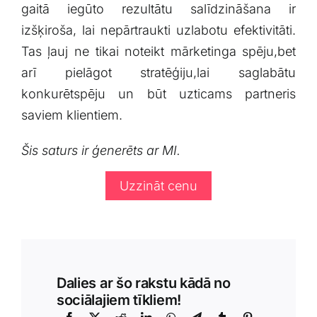
gaitā ​iegūto rezultātu salīdzināšana ​ir
izšķiroša, lai nepārtraukti uzlabotu efektivitāti.
Tas ļauj ne tikai noteikt mārketinga spēju,bet
arī pielāgot stratēģiju,lai saglabātu‌
konkurētspēju un būt uzticams partneris
saviem⁣ klientiem.
Šis saturs ir ģenerēts ar MI.
Uzzināt cenu
Dalies ar šo rakstu kādā no
sociālajiem tīkliem!