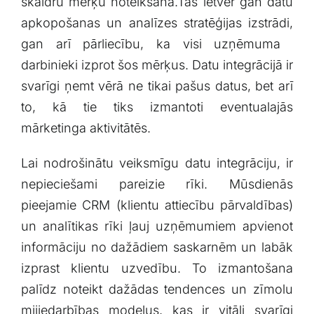
skaidru mērķu noteikšana.Tas‍ ietver gan⁤ datu
apkopošanas un‍ analīzes stratēģijas izstrādi,
gan arī pārliecību, ka visi ‌uzņēmuma ​
darbinieki izprot ‍šos mērķus. Datu integrācijā ir
svarīgi ņemt vērā ne tikai pašus datus, bet arī
to, kā​ tie⁢ tiks izmantoti eventualajās
mārketinga aktivitātēs.
Lai nodrošinātu veiksmīgu⁢ datu integrāciju, ir
nepieciešami pareizie rīki. Mūsdienās
pieejamie CRM (klientu attiecību pārvaldības)
un analītikas rīki⁤ ļauj uzņēmumiem apvienot
informāciju no dažādiem saskarnēm un labāk
izprast klientu uzvedību. To izmantošana
palīdz⁤ noteikt dažādas ‌tendences un ⁤zīmolu
mijiedarbības⁤ modeļus, kas ir ⁢vitāli svarīgi