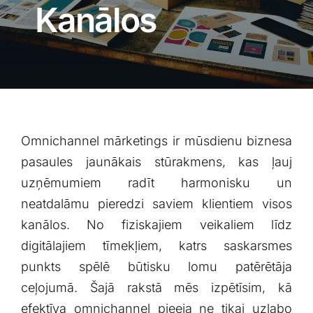
Blogs
Kanālos
Attēlu galerija
Video galerija
Omnichannel mārketings ir mūsdienu⁤ biznesa
Par mums
pasaules⁤ jaunākais stūrakmens, kas ļauj
uzņēmumiem radīt harmonisku un
Vakances
neatdalāmu pieredzi saviem klientiem visos​
kanālos. ‌No fiziskajiem veikaliem līdz
BUJ
digitālajiem tīmekļiem,⁢ katrs⁣ saskarsmes
⁢punkts spēlē ‍būtisku lomu patērētāja
Kontakti
ceļojumā. Šajā rakstā​ mēs izpētīsim, kā
efektīva omnichannel pieeja ne‌ tikai ⁤uzlabo