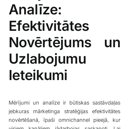
Analīze:
Efektivitātes
Novērtējums un
Uzlabojumu
Ieteikumi
Mērījumi un analīze ir būtiskas ​sastāvdaļas⁣
jebkuras mārketinga stratēģijas efektivitātes
novērtēšanā, īpaši⁣ omnichannel pieejā, kur
visiem kanāliem jādarbojas saskaņoti. Lai