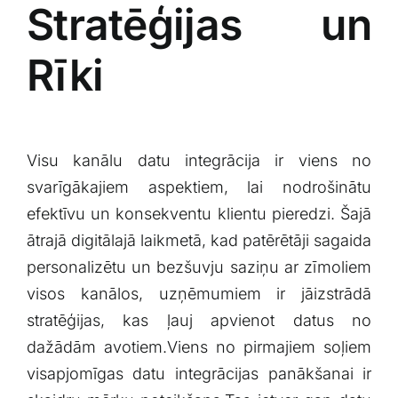
Stratēģijas un
Rīki
Visu kanālu⁣ datu integrācija ir ⁣viens no
‍svarīgākajiem aspektiem,‌ lai nodrošinātu
⁢efektīvu un konsekventu klientu pieredzi. Šajā
ātrajā digitālajā ⁤laikmetā, kad patērētāji ⁢sagaida​
personalizētu ⁤un bezšuvju saziņu‍ ar zīmoliem
‍visos kanālos, uzņēmumiem ‌ir jāizstrādā​
stratēģijas, kas​ ļauj apvienot datus ⁣no
dažādām avotiem.Viens no pirmajiem soļiem
⁣visapjomīgas datu integrācijas ⁢panākšanai⁤ ir