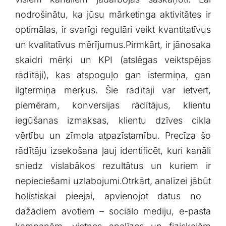
nodrošinātu, ka jūsu mārketinga aktivitātes ir
optimālas, ir svarīgi⁢ regulāri veikt kvantitatīvus
un kvalitatīvus mērījumus.Pirmkārt,​ ir jānosaka
skaidri​ mērķi un KPI (atslēgas veiktspējas⁢
rādītāji), kas atspoguļo ⁣gan⁢ īstermiņa, gan
⁣ilgtermiņa mērķus. ⁢Šie rādītāji var ietvert,
piemēram, ‌konversijas rādītājus, klientu
iegūšanas izmaksas,⁢ klientu dzīves cikla
vērtību un zīmola atpazīstamību. Precīza⁤ šo
rādītāju izsekošana ļauj identificēt, kuri kanāli
sniedz vislabākos rezultātus ⁤un kuriem ir
nepieciešami uzlabojumi.Otrkārt, analīzei jābūt
holistiskai pieejai, ⁢apvienojot datus no ​
dažādiem⁢ avotiem – sociālo mediju, ‍e-pasta