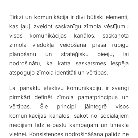
Tirkzi un komunikācija ir​ divi būtiski⁢ elementi,
‌kas ⁢ļauj izveidot‌ saskanīgu zīmola vēstījumu
visos komunikācijas kanālos. saskaņota
zīmola viedokļa veidošana prasa rūpīgu​
plānošanu un stratēģisku pieeju, lai
nodrošinātu, ka katra saskarsmes iespēja
atspoguļo zīmola identitāti⁣ un vērtības.
Lai‍ panāktu efektīvu komunikāciju, ‍ir svarīgi‍
pirmkārt⁣ definēt zīmola pamatprincipus⁢ un
vērtības. Šie⁣ principi jāintegrē visos
komunikācijas kanālos, sākot no sociālajiem
medijiem līdz e-pastu kampaņām un tīmekļa
vietnei. Konsistences nodrošināšana⁢ palīdz ne