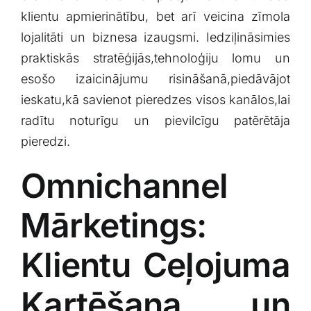
Klientu portāls
‌klientu ⁣apmierinātību, bet arī veicina zīmola​
lojalitāti un biznesa izaugsmi. Iedziļināsimies
⁢praktiskās stratēģijās,tehnoloģiju lomu un
English
esošo⁣ izaicinājumu risināšanā,piedāvājot
ieskatu,kā savienot pieredzes visos kanālos,lai​
radītu noturīgu un pievilcīgu patērētāja
pieredzi.
Omnichannel
⁢Mārketings:
Klientu ‌Ceļojuma
Kartēšana un‌