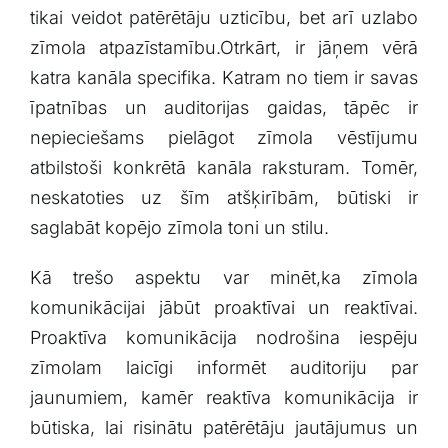
tikai veidot patērētāju uzticību,⁤ bet arī uzlabo
zīmola⁣ atpazīstamību.Otrkārt,‌ ir jāņem⁤ vērā
katra kanāla specifika. Katram no tiem ir savas⁢
īpatnības⁤ un auditorijas gaidas, tāpēc ir
nepieciešams⁢ pielāgot zīmola vēstījumu
atbilstoši⁤ konkrētā kanāla raksturam. Tomēr,
neskatoties ‌uz šīm atšķirībām, ⁤būtiski ir
saglabāt kopējo zīmola toni un stilu.
Kā ‍trešo aspektu var minēt,ka ⁢zīmola
komunikācijai jābūt⁣ proaktīvai un reaktīvai.
‍Proaktīva komunikācija nodrošina iespēju
zīmolam laicīgi informēt ⁣auditoriju par
jaunumiem, kamēr reaktīva komunikācija ir
būtiska,‍ lai risinātu patērētāju ⁢jautājumus ⁣un