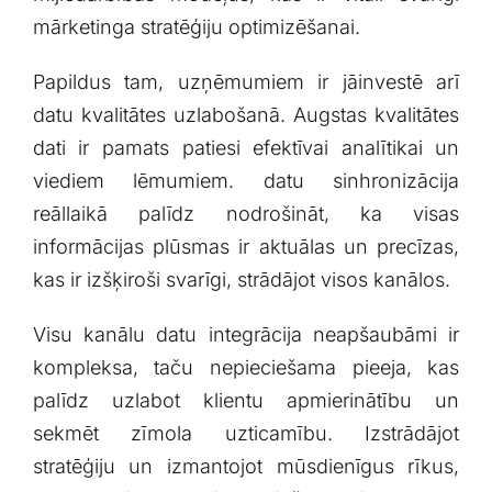
mārketinga stratēģiju optimizēšanai.
Papildus tam, uzņēmumiem ir ‍jāinvestē arī
datu⁢ kvalitātes uzlabošanā. Augstas kvalitātes
dati ir pamats patiesi efektīvai analītikai un
viediem lēmumiem. datu sinhronizācija
reāllaikā palīdz nodrošināt, ‌ka ​visas
informācijas ‌plūsmas ir aktuālas⁢ un precīzas,
kas ir izšķiroši ⁤svarīgi, strādājot visos kanālos.
Visu ​kanālu datu integrācija neapšaubāmi ir
kompleksa, taču nepieciešama pieeja, kas
palīdz uzlabot klientu apmierinātību un
sekmēt zīmola uzticamību. Izstrādājot
stratēģiju un izmantojot mūsdienīgus rīkus,