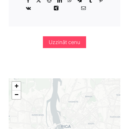
Uzzināt cenu
+
−