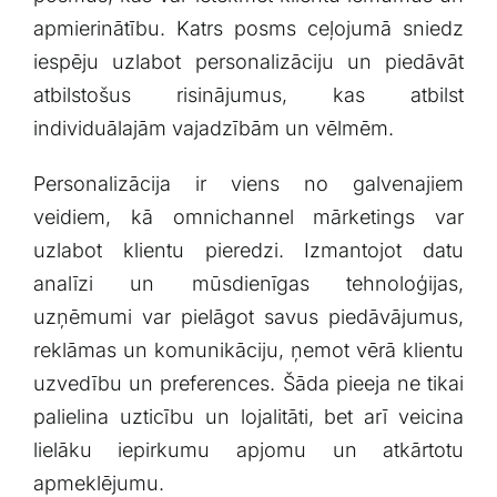
apmierinātību.‌ Katrs posms ceļojumā⁢ sniedz
iespēju uzlabot personalizāciju un piedāvāt
atbilstošus risinājumus, kas atbilst
⁣individuālajām ⁢vajadzībām un vēlmēm.
Personalizācija⁤ ir viens no ⁤galvenajiem
veidiem,⁤ kā omnichannel mārketings⁢ var‌
uzlabot ‍klientu pieredzi. Izmantojot datu
analīzi un mūsdienīgas tehnoloģijas,
uzņēmumi var pielāgot ⁣savus piedāvājumus,
reklāmas un ​komunikāciju, ņemot vērā ⁤klientu⁤
uzvedību un preferences. Šāda pieeja⁣ ne tikai
palielina uzticību un lojalitāti, ‌bet arī veicina
lielāku iepirkumu apjomu un atkārtotu
apmeklējumu.