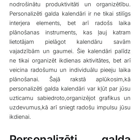
nodrošinātu produktivitāti un organizētību.
Personalizēti galda kalendāri ir ne tikai⁣ stilīgs
interjera ‍elements, ⁤bet arī radošs laika
plānošanas‍ instruments, kas ‌ļauj katram
⁤lietotājam pielāgot kalendāru⁣ savām
vajadzībām un ‌gaumei.⁢ Šie kalendāri palīdz
ne tikai organizēt ikdienas aktivitātes, bet ⁣arī
veicina radošumu un individuālu ‍pieeju laika
plānošanai. Šajā rakstā aplūkosim,kā
⁢personalizēti galda kalendāri var kļūt ‌par jūsu
uzticamu ‍sabiedroto,organizējot ‍grafikus un
uzdevumus,kā arī sniegt radošu impulsu jūsu
ikdienai.
Personalizēti galda