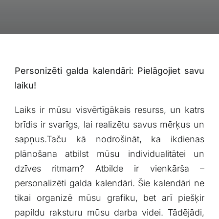
Blogs
Attēlu galerija
Video galerija
Personizēti galda kalendāri: ​Pielāgojiet savu
laiku!
Par mums
Laiks‍ ir mūsu⁢ visvērtīgākais resurss, un katrs
brīdis ir svarīgs, lai realizētu savus mērķus un
Vakances
sapņus.Taču kā nodrošināt, ​ka ikdienas
plānošana atbilst mūsu individualitātei un
BUJ
dzīves ​ritmam? Atbilde ir vienkārša –
personalizēti galda⁢ kalendāri. Šie kalendāri ne
Kontakti
tikai organizē mūsu grafiku, bet ​arī piešķir
papildu raksturu⁢ mūsu darba videi.​ Tādējādi,