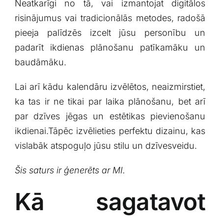
Neatkarīgi no tā, vai izmantojat digitālos
risinājumus vai tradicionālās‍ metodes, radošā
pieeja palīdzēs izcelt jūsu personību un
padarīt ikdienas plānošanu patīkamāku‍ un
baudāmāku.
Lai⁢ arī‍ kādu kalendāru izvēlētos, neaizmirstiet,
ka ⁤tas ⁤ir ne tikai par laika plānošanu, bet​ arī
par dzīves jēgas un estētikas pievienošanu
ikdienai.Tāpēc izvēlieties perfektu dizainu, kas
vislabāk⁤ atspoguļo jūsu stilu un dzīvesveidu.
Šis saturs ir ģenerēts ar MI.
Kā sagatavot