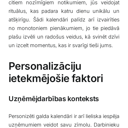
citiem⁤ nozīmīgiem ‍notikumiem, jūs veidojat
rituālus, kas padara katru dienu unikālu un
atšķirīgu. Šādi kalendāri palīdz arī izvairīties‍
no monotoniem pienākumiem, jo tie piedāvā
plašu izvēli un radošus veidus, kā svinēt dzīvi
un izcelt momentus,⁣ kas ir svarīgi tieši jums.
Personalizāciju
ietekmējošie faktori
Uzņēmējdarbības konteksts
Personizēti galda ⁢kalendāri ir ‌arī lieliska iespēja⁤
uzņēmumiem ⁣veidot savu zīmolu. Darbinieku