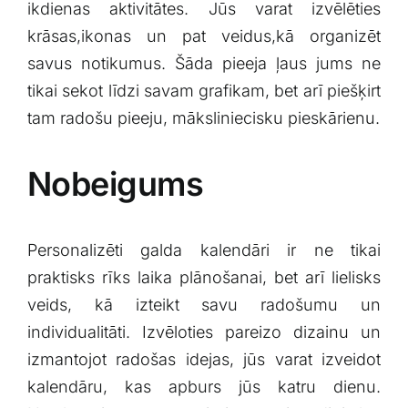
ikdienas aktivitātes. Jūs varat izvēlēties
krāsas,ikonas un pat veidus,kā​ organizēt
savus notikumus. Šāda pieeja ļaus jums ne
tikai sekot līdzi savam‍ grafikam, bet arī piešķirt
tam radošu pieeju, māksliniecisku⁣ pieskārienu.
Nobeigums
Personalizēti galda kalendāri ‍ir ne ⁤tikai
praktisks rīks⁢ laika‌ plānošanai, ‌bet arī lielisks
veids, kā izteikt savu ⁢radošumu un
individualitāti. Izvēloties ​pareizo dizainu un​
izmantojot radošas idejas, jūs varat izveidot
kalendāru, kas apburs jūs katru dienu.