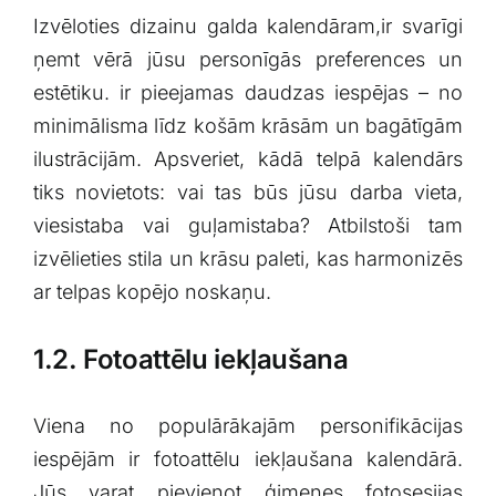
Izvēloties dizainu galda kalendāram,ir svarīgi
ņemt vērā jūsu personīgās preferences un
estētiku. ir pieejamas daudzas​ iespējas – no
minimālisma līdz košām krāsām un bagātīgām
ilustrācijām. Apsveriet, ‍kādā telpā kalendārs
tiks novietots:‍ vai tas būs jūsu darba vieta,
viesistaba vai guļamistaba? Atbilstoši tam
izvēlieties stila un krāsu paleti, kas harmonizēs
ar ⁣telpas kopējo⁢ noskaņu.
1.2. Fotoattēlu iekļaušana
Viena no populārākajām personifikācijas
iespējām ir fotoattēlu ‍iekļaušana​ kalendārā.
Jūs varat pievienot ģimenes ⁤fotosesijas