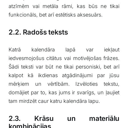
atzīmēm vai metāla ⁤rāmi, kas būs ne tikai
funkcionāls, ‌bet ⁢arī estētisks aksesuārs.
2.2.⁤ Radošs teksts
Katrā kalendāra lapā var iekļaut
iedvesmojošus citātus vai motivējošas frāzes.
Šādi⁣ teksti var būt ⁤ne tikai personiski, bet ⁤arī
‌kalpot kā ikdienas atgādinājumi par jūsu
mērķiem un vērtībām. Izvēloties ⁤tekstu,
domājiet par to, ⁢kas jums ir svarīgs,​ un ļaujiet
tam mirdzēt caur​ katru kalendāra lapu.
2.3. Krāsu un materiālu
kombinācijas