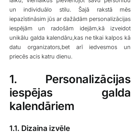
laiku, vienlaikus pievienojot savu personību
un individuālo stilu. Šajā rakstā mēs
iepazīstināsim jūs‌ ar dažādām personalizācijas
iespējām ⁤un ‌radošām⁣ idejām,kā izveidot
⁤unikālu ⁣galda kalendāru,kas ne tikai kalpos kā
datu organizators,bet arī iedvesmos un
priecēs acis katru dienu.
1.‌ Personalizācijas
iespējas galda
kalendāriem
1.1. Dizaina izvēle