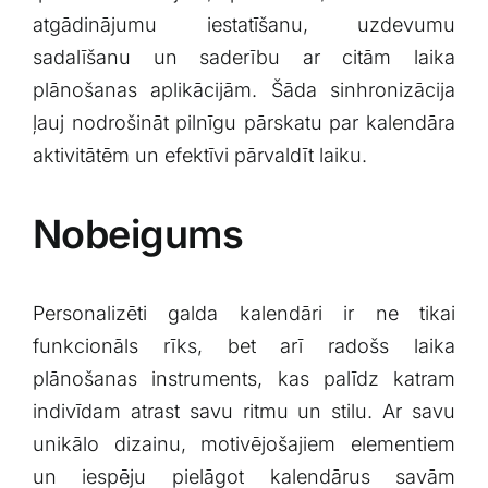
atgādinājumu iestatīšanu, uzdevumu
sadalīšanu un saderību ar ⁤citām laika‌
plānošanas aplikācijām. Šāda ‍sinhronizācija
ļauj nodrošināt pilnīgu pārskatu par kalendāra
aktivitātēm un efektīvi pārvaldīt laiku.
Nobeigums
Personalizēti galda ⁣kalendāri ir‌ ne tikai
funkcionāls rīks, bet arī radošs laika
plānošanas ⁣instruments,⁣ kas ⁣palīdz katram
indivīdam‌ atrast savu ⁣ritmu ⁤un stilu. ⁤Ar savu
unikālo dizainu, motivējošajiem elementiem
‍un iespēju pielāgot kalendārus savām