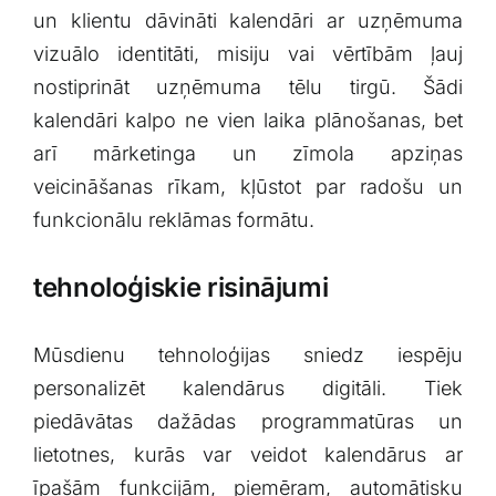
⁣un ‍klientu dāvināti ⁤kalendāri ar uzņēmuma
vizuālo⁤ identitāti, misiju vai vērtībām ļauj⁢
nostiprināt uzņēmuma tēlu tirgū. ⁤Šādi
‍kalendāri kalpo ne vien laika ⁣plānošanas, bet
arī mārketinga un zīmola apziņas
veicināšanas rīkam, kļūstot par⁣ radošu un
funkcionālu reklāmas‍ formātu.
tehnoloģiskie risinājumi
Mūsdienu tehnoloģijas sniedz iespēju
personalizēt kalendārus digitāli. Tiek
piedāvātas ⁢dažādas programmatūras un
lietotnes, kurās var veidot kalendārus ar
īpašām⁢ funkcijām, piemēram, automātisku‌