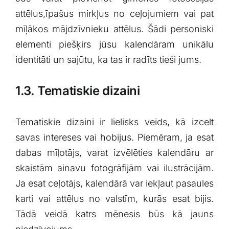
attēlus,īpašus mirkļus no ceļojumiem vai pat
mīļākos ⁣mājdzīvnieku attēlus. Šādi personiski
elementi piešķirs jūsu kalendāram unikālu
identitāti‍ un⁤ sajūtu, ⁢ka tas ​ir radīts tieši ⁢jums.
1.3. Tematiskie dizaini
Tematiskie dizaini ir lielisks veids, kā izcelt
savas intereses ⁢vai hobijus. Piemēram, ja esat
dabas mīļotājs, varat izvēlēties kalendāru ar
skaistām ainavu fotogrāfijām⁤ vai ilustrācijām.
Ja esat ceļotājs,‍ kalendārā var iekļaut pasaules
karti vai attēlus no valstīm, kurās esat bijis.
Tādā veidā katrs ​mēnesis būs kā ⁤jauns