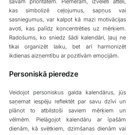
⁤savām prioritātēm. Piemēram, izvēlēti ​attēli,
kas simbolizē ceļojumus, sapņus vai
sasniegumus, var kalpot kā mazi ‍motivācijas
avoti, kas palīdz koncentrēties uz mērķiem.
Radošums, ko sniedz ⁤šādi kalendāri, ļauj ne
tikai organizēt laiku, bet arī harmonizēt
ikdienas ​aizņemtību ar pozitīvām emocijām.
Personiskā pieredze
Veidojot personiskus galda ⁤kalendārus,‌ jūs
saņemat iespēju reflektēt ‍par savu dzīvi un
plānot to atbilstoši saviem mērķiem un
vēlmēm. Pielāgojot ​kalendāru ar īpašām
dienām, kā svētkiem, dzimšanas dienām ⁤vai⁢