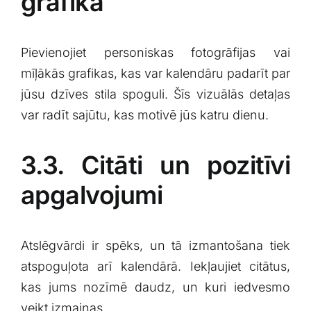
‌grafika
Pievienojiet personiskas fotogrāfijas vai
mīļākās grafikas, kas var kalendāru padarīt par
jūsu ⁢dzīves stila spoguli. Šīs vizuālās detaļas
var radīt sajūtu, kas motivē jūs katru dienu.
3.3. Citāti un pozitīvi​
apgalvojumi
Atslēgvārdi ir spēks, un ⁤tā izmantošana tiek
atspoguļota arī kalendārā. Iekļaujiet citātus,
kas jums⁣ nozīmē daudz, un kuri iedvesmo
veikt izmaiņas.