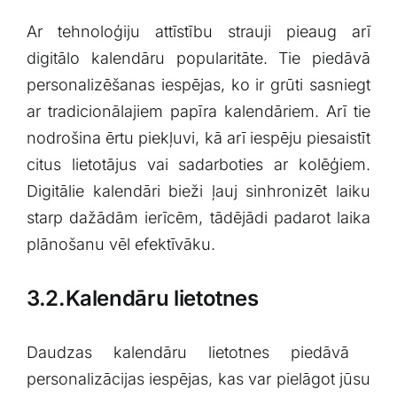
Ar tehnoloģiju attīstību ⁢strauji pieaug arī
digitālo kalendāru popularitāte.​ Tie piedāvā
personalizēšanas iespējas, ko ir grūti sasniegt‍
ar tradicionālajiem papīra kalendāriem.​ Arī tie
nodrošina ērtu piekļuvi, kā arī iespēju piesaistīt
citus lietotājus ‌vai sadarboties ar kolēģiem.
Digitālie ⁣kalendāri⁢ bieži ļauj⁣ sinhronizēt laiku
starp dažādām​ ierīcēm, tādējādi padarot laika
⁢plānošanu vēl efektīvāku.
3.2.Kalendāru lietotnes
Daudzas⁣ kalendāru lietotnes​ piedāvā ​
personalizācijas iespējas, kas var pielāgot jūsu