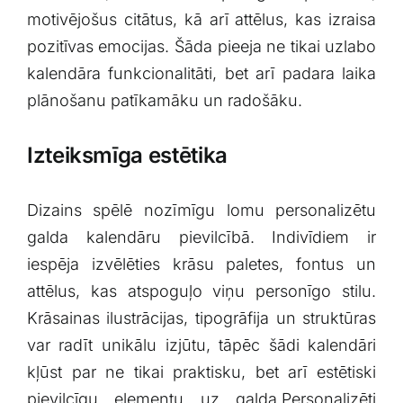
motivējošus citātus, kā arī attēlus, ⁣kas izraisa
pozitīvas emocijas. Šāda pieeja ne tikai uzlabo
kalendāra funkcionalitāti, bet arī padara laika
plānošanu ⁤patīkamāku un radošāku.
Izteiksmīga estētika
Dizains​ spēlē nozīmīgu lomu personalizētu
galda kalendāru pievilcībā. Indivīdiem ir
iespēja izvēlēties krāsu paletes,⁤ fontus un⁣
attēlus, kas atspoguļo viņu personīgo stilu.
Krāsainas ilustrācijas, tipogrāfija ⁣un​ struktūras
var radīt unikālu izjūtu, tāpēc šādi kalendāri
kļūst par ne tikai praktisku,‌ bet arī estētiski
pievilcīgu⁣ elementu uz galda.Personalizēti​