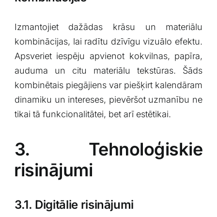
Izmantojiet dažādas ‌krāsu un materiālu
kombinācijas, lai⁣ radītu ‌dzīvīgu vizuālo efektu.⁣
Apsveriet⁤ iespēju apvienot kokvilnas,⁢ papīra,
auduma un‌ citu ⁣materiālu tekstūras. Šāds
kombinētais piegājiens var piešķirt⁤ kalendāram
dinamiku un intereses, pievēršot uzmanību ne
tikai tā funkcionalitātei, bet arī ​estētikai.
3. Tehnoloģiskie
⁢risinājumi
3.1. Digitālie risinājumi