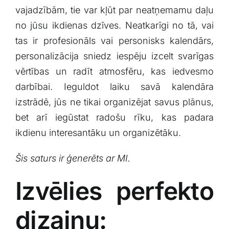
vajadzībām, ⁣tie var kļūt par neatņemamu daļu
no jūsu ikdienas⁣ dzīves. Neatkarīgi no tā, vai
⁤tas ir profesionāls vai personisks kalendārs,
personalizācija⁤ sniedz‌ iespēju izcelt svarīgas
vērtības un radīt atmosfēru, kas iedvesmo
darbībai. Ieguldot​ laiku savā kalendāra
izstrādē, jūs ne tikai organizējat savus plānus,
bet ⁣arī iegūstat radošu rīku,‍ kas padara
ikdienu interesantāku un ​organizētāku.
Šis saturs ir ģenerēts ar⁣ MI.
Izvēlies perfekto
dizainu: