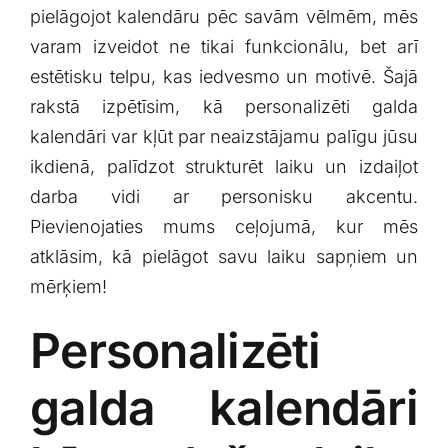
pielāgojot kalendāru ⁢pēc savām vēlmēm, mēs
Klientu portāls
varam ⁣izveidot ne tikai funkcionālu, bet arī
estētisku telpu,⁣ kas iedvesmo ​un motivē. Šajā
English
rakstā izpētīsim, kā personalizēti galda
kalendāri var kļūt par neaizstājamu palīgu jūsu
ikdienā, palīdzot strukturēt laiku un⁤ izdaiļot
darba‌ vidi ar personisku akcentu.
Pievienojaties mums⁢ ceļojumā, kur ‍mēs
⁢atklāsim, kā pielāgot savu laiku sapņiem un
mērķiem!
Personalizēti⁤
galda kalendāri