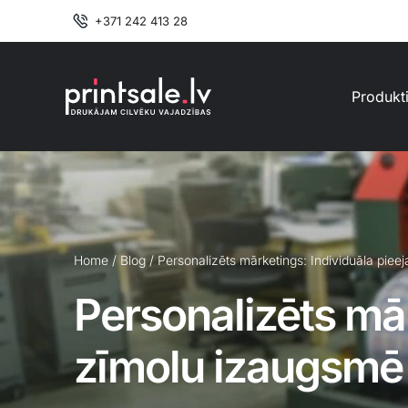
Skip
+371 242 413 28
to
content
Produkt
Home
/
Blog
/
Personalizēts mārketings: Individuāla pie
Personalizēts mār
zīmolu izaugsmē