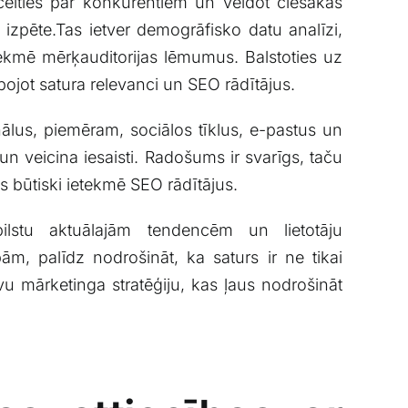
izcelties pār konkurentiem ⁢un veidot ciešākas
 ⁣izpēte.Tas ietver demogrāfisko datu‌ analīzi,
etekmē⁣ mērķauditorijas ‌lēmumus.⁤ Balstoties uz
abojot satura relevanci un SEO rādītājus.
nālus, piemēram, sociālos ⁢tīklus, e-pastus⁣ un
un veicina iesaisti. Radošums ir svarīgs, taču‌
s būtiski ‌ietekmē ⁢SEO rādītājus.
bilstu aktuālajām tendencēm un ⁢lietotāju
, palīdz⁣ nodrošināt,⁤ ka saturs ir ⁣ne tikai
īvu mārketinga⁢ stratēģiju, ​kas ļaus nodrošināt