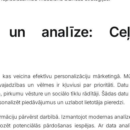
 un⁢ analīze: Ce
 kas ‌veicina efektīvu⁢ personalizāciju mārketingā. Mū
 vajadzības un vēlmes ir kļuviusi‍ par prioritāti. ​D
rkumu vēsture un sociālo ⁤tīklu rādītāji. Šādas datu ko
rsonalizēt piedāvājumus un​ uzlabot lietotāja pieredzi.
ormāciju ⁤pārvērst darbībā. Izmantojot modernas ‍analī
nozēt potenciālās pārdošanas iespējas. Ar data anal