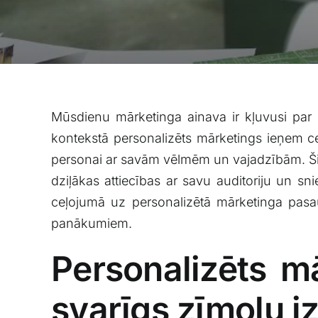
Mūsdienu mārketinga ainava ir⁣ kļuvusi par di
kontekstā personalizēts mārketings ieņem‌ cen
personai ar⁤ savām⁢ vēlmēm un vajadzībām. Šis
dziļākas attiecības ar savu auditoriju ‍un sni
ceļojumā uz personalizētā‌ mārketinga⁤ pasaul
panākumiem.
Personalizēts mā
svarīgs‍ zīmolu 