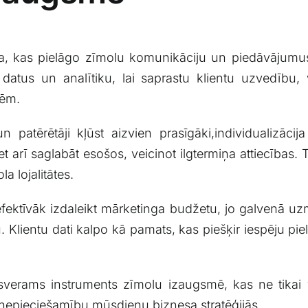
eja, ‍kas pielāgo⁢ zīmolu komunikāciju un piedāvājum
 datus un analītiku, lai⁣ saprastu klientu⁤ uzvedību
sēm.
patērētāji kļūst ​aizvien‍ prasīgāki,individualizācij
et arī saglabāt esošos, veicinot ilgtermiņa​ attiecības. T
 lojalitātes.
efektīvāk izdaleikt mārketinga budžetu, ‌jo ⁢galvenā uzm
lientu ‍dati kalpo kā pamats, kas piešķir‍ iespēju ⁢pie
sverams instruments zīmolu ⁢izaugsmē, kas ⁣ne tikai ⁢ve
r nepieciešamību ‌mūsdienu biznesa ​stratēģijās.