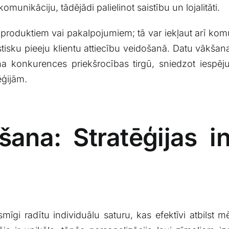
munikāciju, tādējādi palielinot⁢ saistību un ‌lojalitāti. ​
ar produktiem vai pakalpojumiem; ⁤tā var‌ iekļaut arī kom
stisku pieeju klientu attiecību ⁤veidošanā. Datu vākšana u
ošina konkurences priekšrocības tirgū, sniedzot​ iesp
ēģijām.
ana:⁢ Stratēģijas in
ksmīgi​ radītu individuālu⁢ saturu, kas ⁣efektīvi atbil