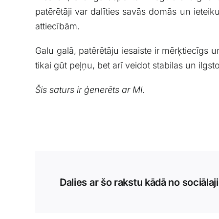
patērētāji var dalīties savās​ domās un ieteiku
attiecībām.
Galu galā, patērētāju iesaiste ir mērķtiecīgs u
tikai⁤ gūt ​peļņu, ⁣bet arī veidot stabilas un‌ il
Šis saturs⁤ ir ‌ģenerēts‌ ar MI.
Dalies ar šo rakstu kādā no sociālaj