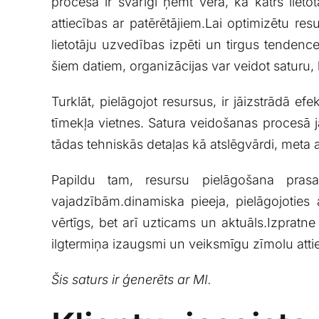
procesā ⁢ir svarīgi ņemt vērā, ka katrs lieto
attiecības‍ ar patērētājiem.Lai optimizētu res
lietotāju ​uzvedības izpēti un tirgus tendences
⁢šiem datiem, organizācijas var‌ veidot saturu,
Turklāt, pielāgojot resursus, ir ‍jāizstrādā‍ 
tīmekļa vietnes.​ Satura ⁣veidošanas procesā⁤ 
tādas tehniskās detaļas kā ​atslēgvārdi, meta ap
Papildu ‌tam,‍ resursu pielāgošana prasa
vajadzībām.dinamiska ‍pieeja, pielāgojoties 
vērtīgs, bet arī‌ uzticams un aktuāls.Izpratne 
ilgtermiņa izaugsmi un veiksmīgu zīmolu ‌att
Šis saturs ⁢ir ģenerēts ar MI.