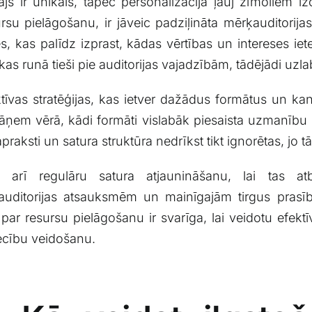
tājs ir unikāls, tāpēc personalizācija​ ļauj zīmoliem ⁣
ursu pielāgošanu, ir jāveic padziļināta mērķauditorijas
, ​kas palīdz⁢ izprast,​ kādas vērtības⁤ un intereses i
 kas runā tieši pie‍ auditorijas vajadzībām, tādējādi uzl
efektīvas stratēģijas, kas ietver dažādus formātus un ka
jāņem vērā, ‍kādi⁣ formāti vislabāk piesaista uzmanību 
raksti un satura struktūra⁤ nedrīkst tikt ignorētas, ​jo tā
 ⁢arī regulāru satura atjaunināšanu, lai tas​ at
auditorijas atsauksmēm un mainīgajām‍ tirgus prasībām
par resursu ⁣pielāgošanu ir svarīga, ⁣lai⁢ veidotu efekt
iecību veidošanu.