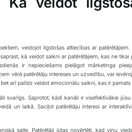
: Kā veidot ilgstoš
pektiem, ‍veidojot‌ ilgstošas attiecības⁣ ar ‍patērētāji
i saprast, kā veidot⁣ saikni ar patērētājiem, ⁤kas ne tika
mūsdienās ir ‌nepieciešams pielāgot mārketinga pieejas
ņem vērā patērētāju intereses un uzvedību, var ievēroja
 bet arī palīdz veidot emocionālu saikni,‍ kas ir pamats⁤
li⁤ svarīgs. Saprotot, ‍kādi kanāli ir visefektīvākie jūsu‍
veidā un laikā. Saciļot patērētāju interesi ar interak
eniskā saite. Patērētāji ⁢jūtas novērtēti, kad viņu vied