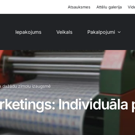
Atsauksmes
Attēlu galerija
Vide
i
Iepakojums
Veikals
Pakalpojumi
eja dažādu zīmolu izaugsmē
ketings: Individuāla