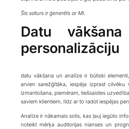
Šis saturs ir‌ ģenerēts ‍ar MI.
Datu vākšana⁤
personalizāciju
datu vākšana un analīze ir būtiski elementi,
⁣arvien sarežģītāka, iespēja izprast⁣ cilvēku
izmantošana, piemēram, tiešsaistes uzvedība, pi
saviem klientiem, līdz‌ ar to radot iespējas pe
Analīze ir nākamais solis, kas ļauj iegūto inf
noteikt mērķa auditorijas‍ nianses un ‌prog