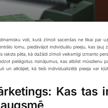
namisku vidi, kurā zīmoli‌ sacenšas ne tikai⁣ par uzm
trālo lomu, piedāvājot⁤ individuālu pieeju, kas ļauj 
 raksts pēta, kā dažādi zīmoli veiksmīgi izmanto perso
edzot pielāgotus risinājumus, kas‌ atbilst mūsdienu⁤ pat
i ⁤un atklājiet, kā tieši individualizētā pieeja var 
rketings: Kas ⁤tas i
izaugsmē