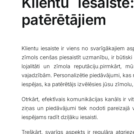
Klientu iesaiste
patērētājiem
Klientu iesaiste ir viens no ‍svarīgākajiem as
zīmols​ cenšas⁢ piesaistīt​ uzmanību,‌ ir būtisk
lojalitāti un⁣ zīmola ‌reputāciju.pirmkārt, 
‌vajadzībām.‍ Personalizētie⁣ piedāvājumi, kas 
iespējas, ka patērētājs ⁤izvēlēsies jūsu zīmolu,
Otrkārt, efektīvais komunikācijas kanāls ir vitā
ziņas un piedāvājumi tiek nodoti pareizajā‍ 
iespējams radīt dziļāku iesaisti.
Treškārt, svarīgs⁣ aspekts ir regulāra atgriez