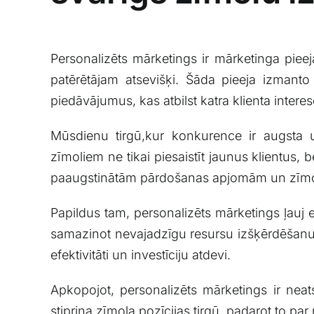
Personalizēts mārketings ir mārketinga ‌pie
patērētājam atsevišķi. ​Šāda pieeja izmanto​
⁢piedāvājumus,⁢ kas‌ atbilst katra ⁢klienta‌ intere
Mūsdienu tirgū,kur konkurence ​ir augsta un 
⁣zīmoliem ne tikai piesaistīt jaunus klientus, b
paaugstinātām pārdošanas apjomām un⁤ zīmola
Papildus tam, personalizēts ⁢mārketings ļauj ⁣
samazinot nevajadzīgu‍ resursu izšķērdēšanu. K
efektivitāti un investīciju ‌atdevi.
Apkopojot,⁣ personalizēts mārketings​ ir neat
stiprina zīmola pozīcijas tirgū, padarot to pa