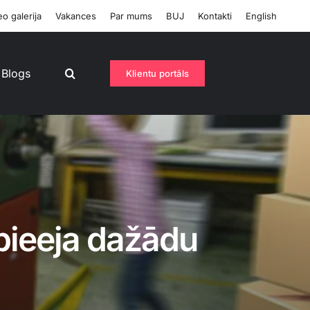
o galerija
Vakances
Par mums
BUJ
Kontakti
English
Blogs
Klientu portāls
 pieeja dažādu