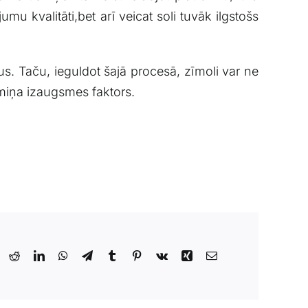
mu ⁣kvalitāti,bet arī veicat soli tuvāk ilgstošs
us. Taču,​ ieguldot šajā procesā, zīmoli var ne⁢
gtermiņa izaugsmes faktors.