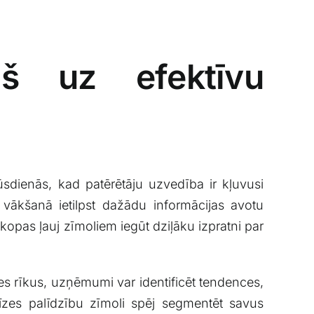
ļš uz efektīvu
sdienās, kad patērētāju uzvedība⁤ ir ‍kļuvusi
atu vākšanā ietilpst dažādu informācijas avotu
pas ļauj‌ zīmoliem ‍iegūt dziļāku⁤ izpratni ‍par
zes rīkus, ⁢uzņēmumi var identificēt tendences,
īzes palīdzību​ zīmoli spēj​ segmentēt savus