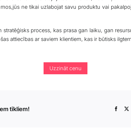
mos,jūs⁤ ne tikai uzlabojat ⁣savu‌ produktu ​vai pakalpoju
n stratēģisks process, kas prasa gan ​laiku,​ gan resurs
gstošas attiecības ar‍ saviem⁤ klientiem, kas ir būtisks il
Uzzināt cenu
iem tīkliem!