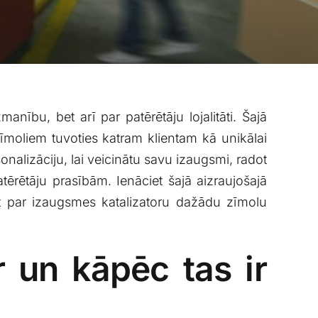
anību, bet arī par patērētāju lojalitāti. Šajā
⁤zīmoliem tuvoties katram klientam kā unikālai
nalizāciju, lai veicinātu savu izaugsmi, radot
ērētāju ⁤prasībām. Ienāciet šajā ‌aizraujošajā⁤
kļūt par izaugsmes‍ katalizatoru dažādu zīmolu
r un kāpēc tas ir