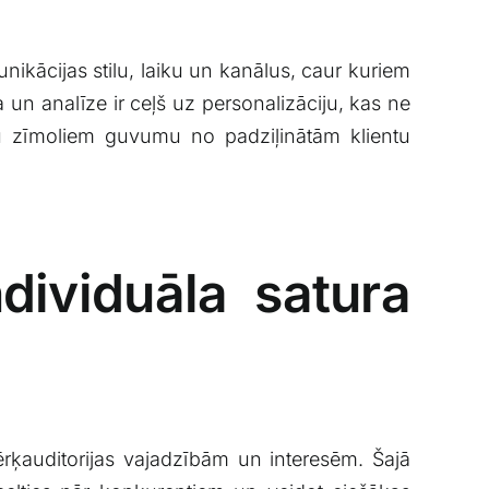
unikācijas stilu, laiku un kanālus, caur⁢ kuriem
n analīze‌ ir ceļš⁣ uz personalizāciju,⁤ kas ne​
ēju zīmoliem guvumu‍ no⁤ padziļinātām klientu
dividuāla ‍satura
st mērķauditorijas vajadzībām un interesēm. Šajā