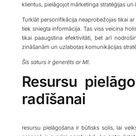
klientus, pielāgojot mārketinga​ stratēģijas ​un ko
Turklāt personifikācija ⁢neaprobežojas‍ tikai⁤ 
tiek sniegta informācija. Tas viss veicina holi
tikai paaugstina efektivitāti,⁣ bet arī nodr
zināšanām un uzlabotas komunikācijas strat
Šis saturs ir ģenerēts ar MI.
Resursu pielāgoš
radīšanai
resursu⁤ pielāgošana ir būtisks ‍solis, lai vei