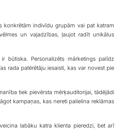
us konkrētām indivīdu grupām vai pat katram⁤
, vēlmes un vajadzības, ļaujot radīt unikālus
a ir būtiska. Personalizēts mārketings palīdz
as rada patērētāju‍ iesaisti,‌ kas var novest pie
anība tiek ⁣pievērsta mērķauditorijai, tādējādi
lāgot kampaņas, kas nereti⁤ palielina reklāmas‌
icina⁣ labāku katra klienta pieredzi, ⁢bet arī