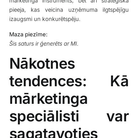
mārketinga instruments, bet arī⁤ stratēģiska
pieeja, kas veicina​ uzņēmuma ilgtspējīgu
izaugsmi un konkurētspēju.
Maza piezīme:
Šis saturs ir⁢ ģenerēts ar MI.
Nākotnes
tendences: Kā
mārketinga
speciālisti var
sagatavoties