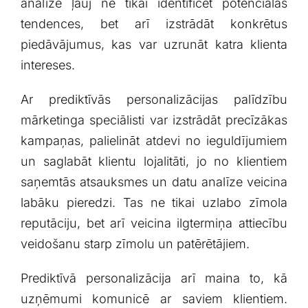
analīze ļauj ne tikai ⁢identificēt potenciālās
tendences, bet arī⁤ izstrādāt konkrētus
piedāvājumus, kas var uzrunāt katra‍ klienta
intereses.
Ar prediktīvās personalizācijas palīdzību
mārketinga speciālisti var izstrādāt precīzākas
kampaņas, palielināt atdevi no ieguldījumiem
un saglabāt klientu lojalitāti,⁣ jo ‌no klientiem
saņemtās atsauksmes un datu analīze veicina⁣
labāku pieredzi. Tas ne tikai⁣ uzlabo zīmola⁢
reputāciju, bet ‌arī veicina ilgtermiņa attiecību
veidošanu starp zīmolu un patērētājiem.
Prediktīvā personalizācija arī maina to, kā
uzņēmumi komunicē ar saviem klientiem.