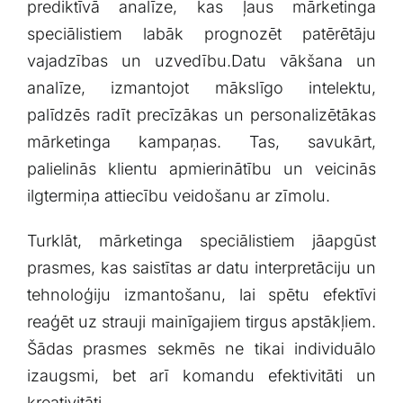
prediktīvā analīze, kas ļaus mārketinga
speciālistiem labāk⁤ prognozēt patērētāju
vajadzības un uzvedību.Datu vākšana un
analīze, izmantojot mākslīgo‌ intelektu,
palīdzēs radīt precīzākas un personalizētākas
mārketinga kampaņas. Tas, savukārt,
palielinās klientu apmierinātību un veicinās
ilgtermiņa attiecību veidošanu ar⁢ zīmolu.
Turklāt,​ mārketinga speciālistiem jāapgūst
prasmes, kas saistītas ar datu interpretāciju un
tehnoloģiju izmantošanu, lai spētu efektīvi
reaģēt uz‍ strauji mainīgajiem tirgus apstākļiem.
Šādas prasmes sekmēs ne tikai individuālo
izaugsmi, bet arī komandu efektivitāti un
kreativitāti.