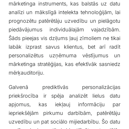
mārketinga instruments, kas balstās uz datu
analīzi un mākslīgā intelekta ​tehnoloģijām, lai
prognozētu patērētāju uzvedību un‌ pielāgotu
piedāvājumus individuālajām⁣ vajadzībām.
⁤Šāds pieejas vis ‍dziļums ļauj zīmoliem ne tikai
⁤labāk izprast savus‌ klientus, bet arī radīt
personalizētus uzņēmuma vēstījumus un
mārketinga stratēģijas, kas⁢ efektīvāk sasniedz
mērķauditoriju.
Galvenā prediktīvās personalizācijas
priekšrocība ir spēja analizēt lielus datu
apjomus, kas iekļauj informāciju par
iepriekšējām pirkumu⁤ darbībām, patērētāju
uzvedību un pat sociālo mijiedarbību. Šo datu