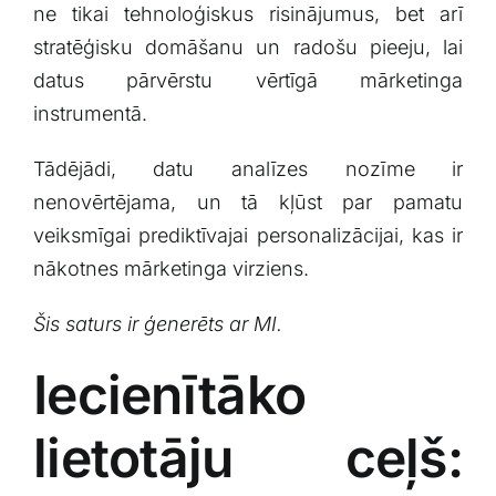
ne tikai tehnoloģiskus risinājumus, bet ‍arī
stratēģisku domāšanu un⁣ radošu pieeju, lai
datus pārvērstu vērtīgā mārketinga⁤
instrumentā.
Tādējādi, ⁣datu analīzes nozīme‌ ir
nenovērtējama, un tā kļūst par ⁣pamatu‌
veiksmīgai prediktīvajai personalizācijai, kas ir⁤
nākotnes mārketinga virziens.
Šis saturs ir ģenerēts ar MI.
Iecienītāko
lietotāju ⁤ceļš: