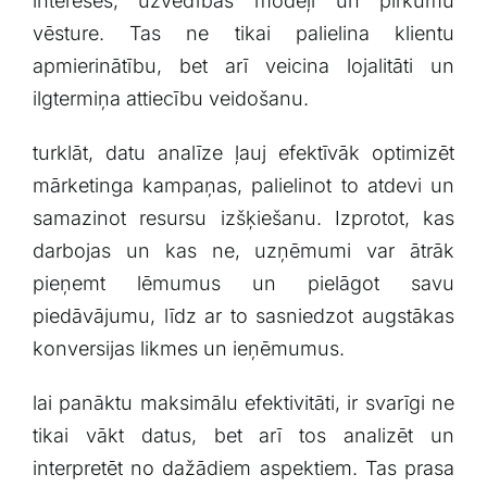
intereses, uzvedības modeļi un pirkumu
vēsture. Tas ne tikai palielina klientu
apmierinātību, bet arī veicina lojalitāti un
ilgtermiņa attiecību veidošanu.
turklāt, datu analīze ļauj efektīvāk optimizēt
mārketinga kampaņas, palielinot to atdevi un⁣
samazinot resursu izšķiešanu. Izprotot, kas
darbojas un ⁤kas ne, uzņēmumi var ātrāk
pieņemt ⁣lēmumus un pielāgot savu
piedāvājumu, līdz ar to sasniedzot augstākas
konversijas likmes un ieņēmumus.
lai panāktu‌ maksimālu efektivitāti, ir svarīgi ne
tikai vākt datus, bet arī tos analizēt un
interpretēt no dažādiem ‌aspektiem. Tas ⁤prasa