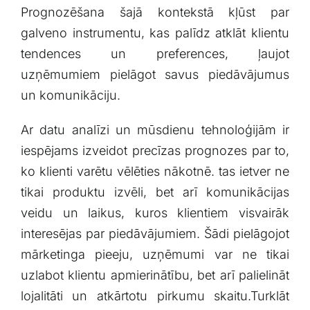
Prognozēšana šajā kontekstā kļūst par
galveno ​instrumentu, kas palīdz atklāt ⁣klientu
tendences un preferences, ļaujot
uzņēmumiem pielāgot savus piedāvājumus⁣
un komunikāciju.
Ar datu analīzi un mūsdienu ⁤tehnoloģijām ir
iespējams izveidot precīzas prognozes par to,
ko klienti varētu ⁤vēlēties⁣ nākotnē. tas ietver ne
tikai produktu izvēli, bet arī komunikācijas
veidu‍ un‍ laikus, kuros klientiem visvairāk
interesējas par piedāvājumiem. Šādi pielāgojot
⁤mārketinga ​pieeju, uzņēmumi var ‍ne tikai
uzlabot klientu apmierinātību, bet ⁣arī palielināt
lojalitāti un atkārtotu pirkumu skaitu.Turklāt