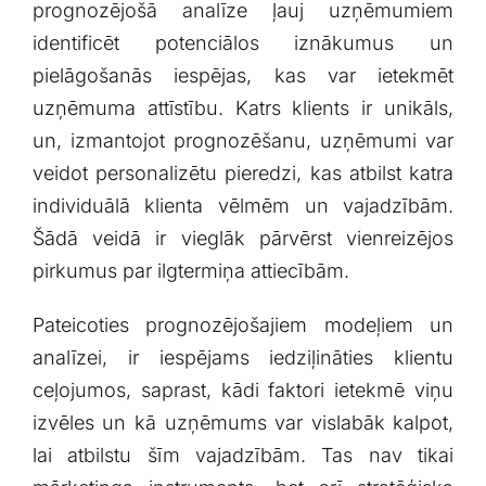
prognozējošā analīze ļauj uzņēmumiem
identificēt potenciālos iznākumus un
pielāgošanās iespējas, kas var ietekmēt
uzņēmuma ​attīstību. Katrs klients ir unikāls,
un, izmantojot prognozēšanu, uzņēmumi var
veidot personalizētu pieredzi, kas atbilst katra
individuālā klienta vēlmēm un vajadzībām.
Šādā veidā ir vieglāk pārvērst‍ vienreizējos
pirkumus par ⁤ilgtermiņa attiecībām.
Pateicoties prognozējošajiem modeļiem‌ un
analīzei, ir iespējams iedziļināties klientu
ceļojumos, saprast, kādi faktori ietekmē viņu
izvēles un⁣ kā uzņēmums var vislabāk kalpot,
lai atbilstu šīm vajadzībām. Tas‌ nav tikai