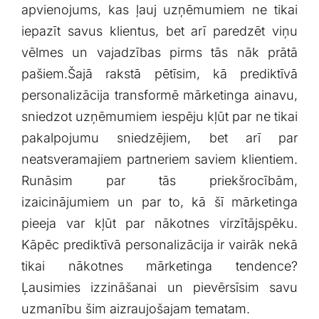
apvienojums, kas ļauj uzņēmumiem ne tikai
Klientu portāls
iepazīt savus klientus, bet arī paredzēt viņu
vēlmes un vajadzības pirms tās nāk prātā
English
pašiem.Šajā rakstā pētīsim, kā prediktīvā
personalizācija transformē mārketinga ainavu,
sniedzot uzņēmumiem iespēju kļūt par ne tikai
‌pakalpojumu sniedzējiem, bet arī par
neatsveramajiem partneriem saviem klientiem.
Runāsim par tās priekšrocībām,
izaicinājumiem un par to, kā šī ‌mārketinga
pieeja var⁤ kļūt par nākotnes virzītājspēku.
⁤Kāpēc ‌prediktīvā personalizācija ir vairāk‌ nekā
tikai nākotnes mārketinga tendence?
Ļausimies izzināšanai un pievērsīsim savu⁢
uzmanību šim aizraujošajam tematam.