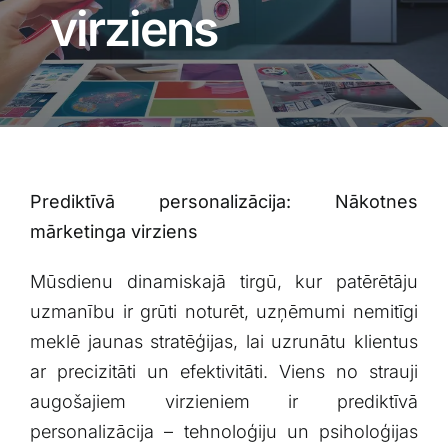
Blogs
virziens
Attēlu galerija
Video galerija
Prediktīvā personalizācija: Nākotnes
Par mums
mārketinga virziens
Vakances
Mūsdienu dinamiskajā⁤ tirgū, kur patērētāju
uzmanību ir grūti noturēt, ⁢uzņēmumi nemitīgi
BUJ
meklē‍ jaunas stratēģijas,⁣ lai uzrunātu klientus
ar precizitāti un efektivitāti. Viens no strauji⁤
augošajiem virzieniem ir prediktīvā
Kontakti
personalizācija – tehnoloģiju un psiholoģijas