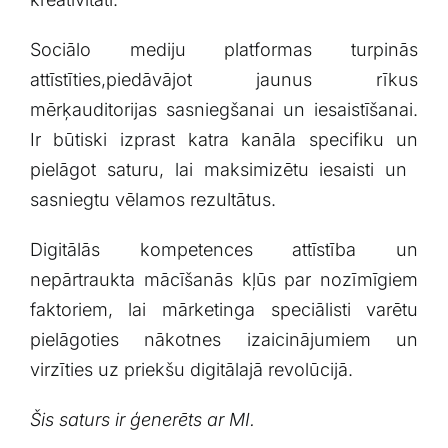
Sociālo mediju platformas turpinās
attīstīties,piedāvājot jaunus rīkus
mērķauditorijas sasniegšanai un iesaistīšanai.
Ir būtiski izprast katra kanāla specifiku un
pielāgot saturu,⁤ lai maksimizētu‍ iesaisti un ​
sasniegtu vēlamos rezultātus.
Digitālās⁤ kompetences attīstība un‍
nepārtraukta⁢ mācīšanās kļūs par nozīmīgiem
faktoriem,⁣ lai mārketinga speciālisti varētu
pielāgoties nākotnes izaicinājumiem un
virzīties uz‌ priekšu digitālajā revolūcijā.
Šis saturs ir ģenerēts ar MI.