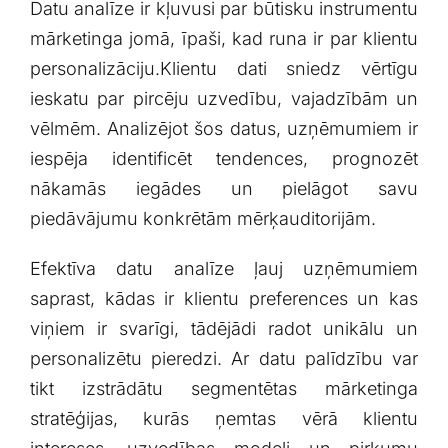
Datu analīze ir kļuvusi par būtisku instrumentu
‌mārketinga jomā, īpaši, ​kad runa ir par klientu
personalizāciju.Klientu dati ​sniedz vērtīgu
ieskatu par pircēju uzvedību,‍ vajadzībām un
vēlmēm. Analizējot šos datus,⁢ uzņēmumiem ir
iespēja identificēt tendences, prognozēt
nākamās iegādes un pielāgot savu
piedāvājumu konkrētām mērķauditorijām.
Efektīva datu analīze ‌ļauj uzņēmumiem
saprast, kādas ​ir⁣ klientu preferences un kas
viņiem ir svarīgi, tādējādi radot unikālu un
personalizētu pieredzi. Ar datu palīdzību⁢ var
tikt izstrādātu⁢ segmentētas mārketinga
stratēģijas, kurās ņemtas⁢ vērā ⁣klientu