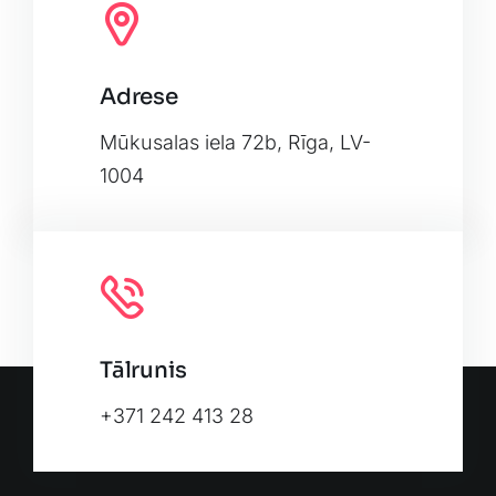
Adrese
Leaflet
|
Map tiles by
CARTO
, under
CC BY 3.0
. Data by
OpenStreetMap
, under ODbL.
Mūkusalas iela 72b, Rīga, LV-
1004
Tālrunis
+371 242 413 28