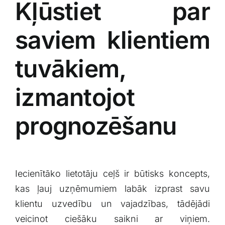
Kļūstiet par
saviem klientiem
tuvākiem,
izmantojot
prognozēšanu
Iecienītāko lietotāju ceļš ir būtisks koncepts,
kas ļauj uzņēmumiem labāk izprast savu
klientu uzvedību un vajadzības, ​tādējādi
veicinot ciešāku ‍saikni ar viņiem.