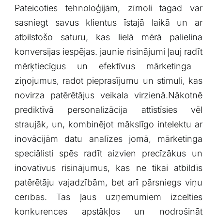
Pateicoties tehnoloģijām, zīmoli tagad var
sasniegt savus klientus īstajā laikā‍ un ar
atbilstošo saturu,⁣ kas ⁢lielā mērā palielina
konversijas iespējas. jaunie⁤ risinājumi ⁣ļauj radīt
mērķtiecīgus un efektīvus⁤ mārketinga ​
ziņojumus, radot pieprasījumu un stimuli,‍ kas
⁣novirza patērētājus veikala virzienā.Nākotnē⁤
prediktīvā personalizācija attīstīsies vēl
straujāk, un, kombinējot mākslīgo intelektu ar
inovācijām datu analīzes jomā, mārketinga
speciālisti spēs radīt ​aizvien precīzākus un
inovatīvus risinājumus, kas ne tikai atbildīs
patērētāju vajadzībām, bet⁢ arī pārsniegs viņu
cerības. Tas ļaus ​uzņēmumiem izcelties
konkurences apstākļos ‌un nodrošināt