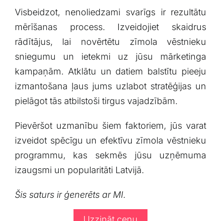
Visbeidzot, nenoliedzami svarīgs ir⁤ rezultātu⁣
mērīšanas process. Izveidojiet skaidrus⁢
rādītājus,‌ lai novērtētu⁣ zīmola vēstnieku
sniegumu un​ ietekmi uz jūsu mārketinga
kampaņām. ‍Atklātu⁤ un datiem balstītu pieeju
izmantošana ⁣ļaus jums ‌uzlabot stratēģijas un
pielāgot tās atbilstoši‍ tirgus vajadzībām.
Pievēršot uzmanību šiem faktoriem, jūs ⁤varat
izveidot spēcīgu un efektīvu zīmola vēstnieku
programmu,⁣ kas sekmēs jūsu uzņēmuma
izaugsmi un popularitāti Latvijā.
Šis saturs ir ģenerēts ar MI.
Uzzināt cenu