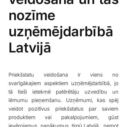
nozīme
uzņēmējdarbībā
Latvijā
Priekšstatu ⁢veidošana ir ​viens no
svarīgākajiem‍ aspektiem uzņēmējdarbībā, jo
tā⁢ tieši ietekmē patērētāju ​uzvedību un
lēmumu pieņemšanu. Uzņēmumi, kas spēj
veidot pozitīvus priekšstatus par saviem
produktiem vai pakalpojumiem, gūst
ievērojamus ​panākumus tirgū.Latvijā, ņemot