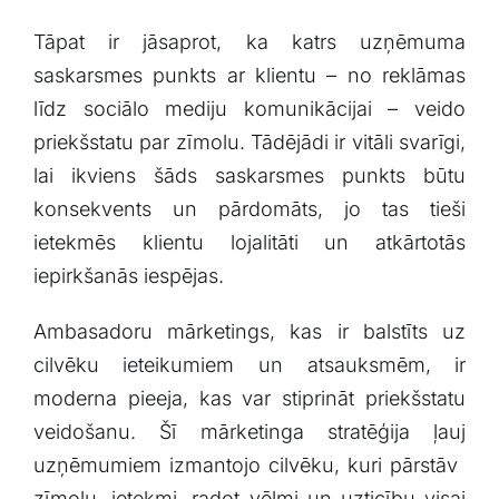
Tāpat ir jāsaprot, ka katrs ⁣uzņēmuma
saskarsmes punkts ar‍ klientu – no reklāmas
līdz sociālo‍ mediju komunikācijai – veido
priekšstatu par zīmolu. Tādējādi ir vitāli svarīgi,
lai ikviens šāds saskarsmes punkts būtu
konsekvents⁤ un pārdomāts, ⁢jo tas tieši
ietekmēs klientu lojalitāti un​ atkārtotās
iepirkšanās iespējas.
Ambasadoru ‌mārketings, kas ir balstīts ‍uz
cilvēku ieteikumiem ⁣un atsauksmēm, ir
‌moderna pieeja, ‍kas ​var stiprināt priekšstatu
veidošanu. ​Šī mārketinga stratēģija ļauj
uzņēmumiem izmantojo cilvēku,⁤ kuri pārstāv ​
zīmolu, ietekmi, radot vēlmi un​ uzticību ‍visai