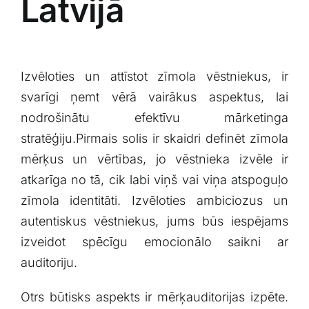
Latvijā
Izvēloties ⁣un ⁣attīstot zīmola​ vēstniekus, ir
⁤svarīgi⁣ ņemt vērā ⁤vairākus aspektus, lai⁤
nodrošinātu efektīvu ⁤mārketinga
stratēģiju.Pirmais ⁤solis ir skaidri definēt zīmola
mērķus un vērtības, jo vēstnieka izvēle‍ ir
atkarīga no‌ tā, cik⁢ labi viņš vai viņa atspoguļo
zīmola‌ identitāti. Izvēloties ⁤ambiciozus un
autentiskus vēstniekus, jums būs iespējams
izveidot spēcīgu emocionālo saikni ar
‍auditoriju.
Otrs būtisks ‌aspekts ir mērķauditorijas izpēte.⁣