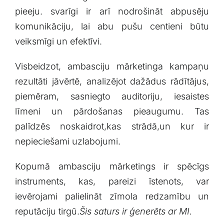
pieeju. svarīgi ir arī⁤ nodrošināt abpusēju
komunikāciju, lai abu pušu centieni būtu
veiksmīgi un efektīvi.
Visbeidzot,⁤ ambasciju ‌mārketinga kampaņu
rezultāti jāvērtē, analizējot dažādus rādītājus,
⁢piemēram, sasniegto auditoriju, iesaistes
līmeni un ‌pārdošanas pieaugumu. Tas
palīdzēs noskaidrot,kas strādā,un kur​ ir
nepieciešami ⁢uzlabojumi.
Kopumā ambasciju mārketings ir spēcīgs
instruments, kas, pareizi īstenots, var
ievērojami​ palielināt zīmola redzamību un
reputāciju⁤ tirgū.
Šis saturs‍ ir ģenerēts ar‍ MI.