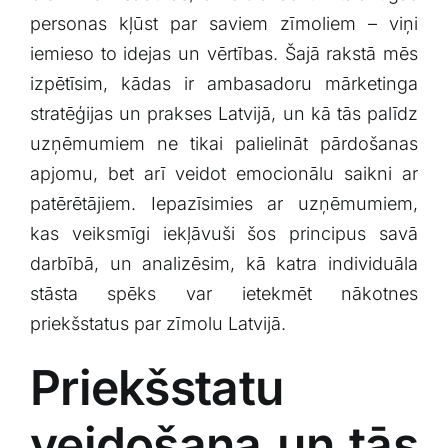
Klientu portāls
personas kļūst par ⁤saviem zīmoliem – viņi
iemieso to ‍idejas un vērtības. Šajā rakstā mēs
izpētīsim, kādas ⁤ir ambasadoru mārketinga
English
⁤stratēģijas un prakses Latvijā, un kā tās palīdz⁢
uzņēmumiem‌ ne ‌tikai palielināt pārdošanas
apjomu, bet arī veidot‍ emocionālu saikni ‍ar
patērētājiem. Iepazīsimies ar uzņēmumiem,
kas‍ veiksmīgi iekļāvuši šos principus savā
darbībā, un analizēsim, kā katra individuāla
stāsta spēks var ietekmēt nākotnes
priekšstatus ⁢par zīmolu⁢ Latvijā.
Priekšstatu
veidošana un ⁣tās