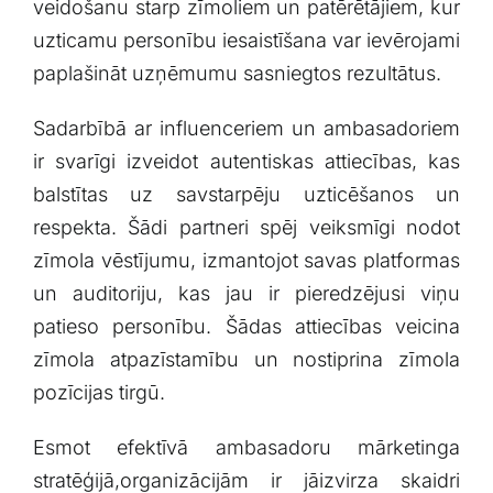
veidošanu⁣ starp zīmoliem un patērētājiem, kur
⁢uzticamu personību iesaistīšana ‍var ievērojami
paplašināt uzņēmumu sasniegtos ⁢rezultātus.
Sadarbībā​ ar influenceriem un ambasadoriem
ir‍ svarīgi ​izveidot ​autentiskas attiecības, kas
‌balstītas uz savstarpēju uzticēšanos un
respekta. Šādi partneri spēj veiksmīgi nodot
zīmola vēstījumu, izmantojot savas platformas
un auditoriju, kas jau ⁤ir pieredzējusi viņu
patieso personību. Šādas attiecības ⁣veicina
zīmola atpazīstamību un⁢ nostiprina zīmola
pozīcijas tirgū.
Esmot efektīvā ambasadoru mārketinga​
stratēģijā,organizācijām ir ⁣jāizvirza skaidri