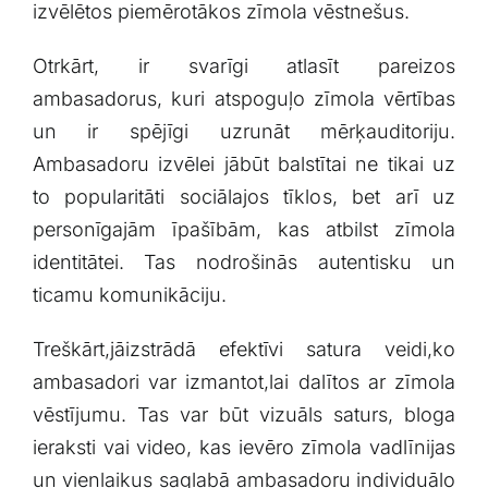
izvēlētos piemērotākos zīmola vēstnešus.
Otrkārt, ir svarīgi atlasīt pareizos
ambasadorus, kuri atspoguļo zīmola vērtības
un⁣ ir​ spējīgi uzrunāt‌ mērķauditoriju.
Ambasadoru izvēlei jābūt ⁤balstītai⁤ ne tikai uz‍
to⁤ popularitāti sociālajos⁣ tīklos,​ bet arī⁢ uz
personīgajām īpašībām, kas atbilst zīmola
identitātei.‌ Tas nodrošinās autentisku‍ un
‌ticamu komunikāciju.
Treškārt,jāizstrādā ⁢efektīvi ⁤satura veidi,ko
ambasadori var izmantot,lai ⁢dalītos ar zīmola⁢
vēstījumu. Tas var būt‌ vizuāls saturs, bloga
ieraksti vai video, kas ievēro⁤ zīmola vadlīnijas
un‍ vienlaikus saglabā ambasadoru individuālo