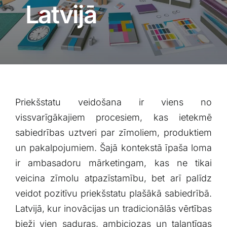
Blogs
Latvijā
Attēlu galerija
Video galerija
Priekšstatu veidošana ir viens no
Par mums
vissvarīgākajiem procesiem, kas ietekmē
sabiedrības uztveri par ​zīmoliem, produktiem
Vakances
un pakalpojumiem. Šajā kontekstā īpaša loma‍
ir ambasadoru mārketingam, kas ⁢ne tikai
BUJ
⁤veicina zīmolu atpazīstamību, bet arī palīdz
veidot pozitīvu priekšstatu‍ plašākā sabiedrībā.
Kontakti
Latvijā, kur inovācijas‍ un⁢ tradicionālās vērtības
bieži‍ vien‍ saduras, ambiciozas un talantīgas