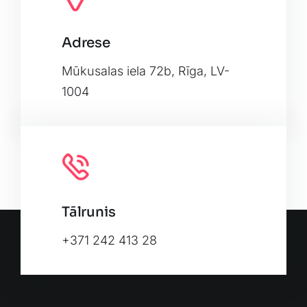
Adrese
Leaflet
|
Map tiles by
CARTO
, under
CC BY 3.0
. Data by
OpenStreetMap
, under ODbL.
Mūkusalas iela 72b, Rīga, LV-
1004
Tālrunis
+371 242 413 28