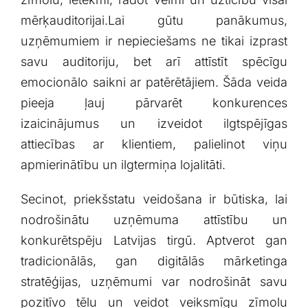
mērķauditorijai.Lai ​gūtu panākumus,
uzņēmumiem ⁤ir nepieciešams​ ne‌ tikai izprast
savu auditoriju, bet arī attīstīt spēcīgu
‍emocionālo saikni ar patērētājiem. Šāda veida
pieeja ļauj⁤ pārvarēt⁢ konkurences
izaicinājumus un izveidot‍ ilgtspējīgas
attiecības ar klientiem, palielinot viņu
apmierinātību un⁢ ilgtermiņa lojalitāti.
Secinot, priekšstatu veidošana ir būtiska, lai
nodrošinātu ‌uzņēmuma attīstību un
konkurētspēju Latvijas tirgū. ‌Aptverot gan‌
tradicionālās, gan digitālās mārketinga
stratēģijas, uzņēmumi var nodrošināt savu
pozitīvo tēlu ‍un veidot veiksmīgu zīmolu