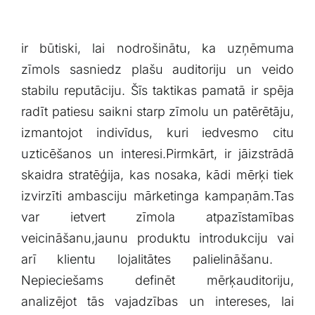
ir būtiski, ‍lai nodrošinātu, ka uzņēmuma
zīmols sasniedz⁤ plašu ​auditoriju un veido
stabilu ‌reputāciju. Šīs taktikas⁤ pamatā ‌ir spēja
radīt patiesu saikni starp zīmolu un patērētāju,
izmantojot indivīdus, kuri iedvesmo‍ citu
uzticēšanos un interesi.Pirmkārt,​ ir jāizstrādā
skaidra stratēģija, ‍kas nosaka, kādi⁤ mērķi tiek
izvirzīti ambasciju mārketinga‍ kampaņām.Tas
var ietvert zīmola atpazīstamības
veicināšanu,jaunu⁤ produktu introdukciju vai
arī ⁢klientu ‍lojalitātes palielināšanu. ​
Nepieciešams⁣ definēt mērķauditoriju,⁢
analizējot tās vajadzības un intereses, lai