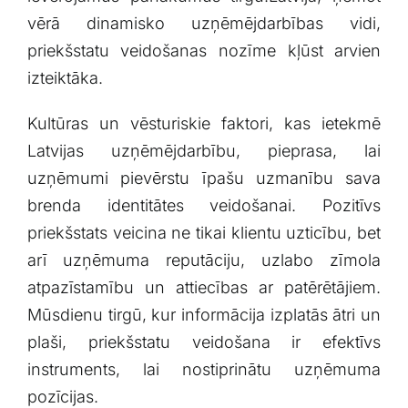
vērā dinamisko uzņēmējdarbības vidi,
priekšstatu veidošanas ​nozīme kļūst arvien
izteiktāka.
Kultūras​ un vēsturiskie faktori, kas​ ietekmē
Latvijas uzņēmējdarbību, pieprasa, lai
uzņēmumi pievērstu īpašu uzmanību​ sava
brenda identitātes veidošanai. Pozitīvs
priekšstats veicina ne tikai klientu uzticību, bet
arī uzņēmuma ​reputāciju,⁤ uzlabo zīmola
⁤atpazīstamību un attiecības‍ ar patērētājiem.
Mūsdienu tirgū, kur informācija izplatās ātri un⁣
plaši, priekšstatu veidošana ir efektīvs
instruments, lai⁣ nostiprinātu⁤ uzņēmuma⁣
pozīcijas.