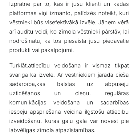
Izpratne ​par to, kas‌ ir⁢ jūsu klienti un kādas
platformas ​viņi izmanto, ⁤palīdzēs noteikt, kuri
⁢vēstnieki būs visefektīvākā izvēle.‍ Jāņem vērā
arī auditu veidi, ko zīmola vēstnieki pārstāv, lai
nodrošinātu, ka tos piesaista jūsu piedāvātie
produkti vai pakalpojumi.
Turklāt,attiecību veidošana ir‌ vismaz tikpat
svarīga kā ⁢izvēle. Ar vēstniekiem ⁢jārada ⁢cieša
sadarbība,kas​ balstās uz abpusēju
uzticēšanos un cieņu. regulāras
komunikācijas veidošana un sadarbības
iespēju⁢ apspriešana veicina ilgstošu attiecību⁣
izveidošanu,⁢ kuras galu galā var novest ​pie
labvēlīgas zīmola atpazīstamības.