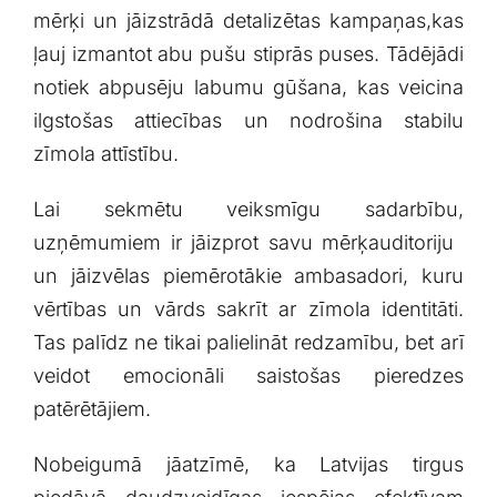
mērķi ⁢un jāizstrādā detalizētas kampaņas,kas
ļauj⁢ izmantot abu‍ pušu stiprās puses. ⁣Tādējādi
notiek abpusēju​ labumu gūšana, kas veicina
ilgstošas attiecības un nodrošina stabilu
zīmola attīstību.
Lai sekmētu veiksmīgu sadarbību,
uzņēmumiem ir jāizprot savu mērķauditoriju ​
un jāizvēlas piemērotākie ‍ambasadori, kuru
‍vērtības un vārds sakrīt ar zīmola ‍identitāti.
Tas palīdz ne ‌tikai palielināt redzamību,‍ bet arī
​veidot ⁢emocionāli saistošas pieredzes
patērētājiem.
Nobeigumā jāatzīmē, ka Latvijas tirgus