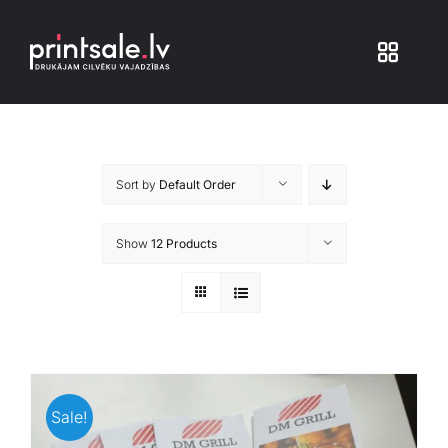
Skip
to
Toggle
content
Navigat
Produkti
Sort by
Default Order
Iepakojums
Show
12 Products
Veikals
Pakalpojumi
Atsauksmes
Sale!