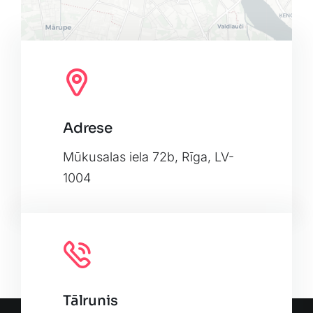
Adrese
Leaflet
|
Map tiles by
CARTO
, under
CC BY 3.0
. Data by
OpenStreetMap
, under ODbL.
Mūkusalas iela 72b, Rīga, LV-
1004
Tālrunis