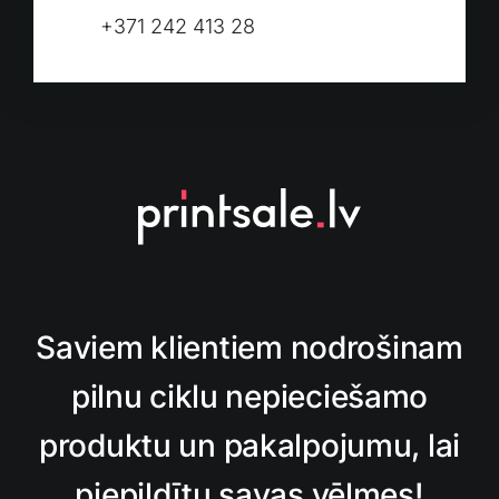
+371 242 413 28
Saviem klientiem nodrošinam
pilnu ciklu nepieciešamo
produktu un pakalpojumu, lai
piepildītu savas vēlmes!