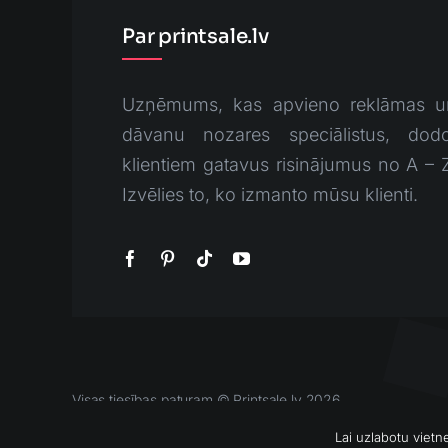
Par printsale.lv
Uzņēmums, kas apvieno reklāmas u
dāvanu nozares speciālistus, dodo
klientiem gatavus risinājumus no A – 
Izvēlies to, ko izmanto mūsu klienti.
Visas tiesības paturam © Printsale.lv 2026
Lai uzlabotu viet