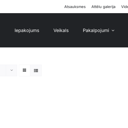
Atsauksmes
Attēlu galerija
Vide
i
Iepakojums
Veikals
Pakalpojumi