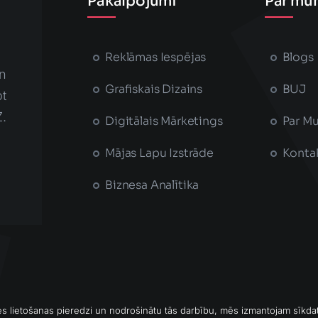
Pakalpojumi
Par mu
Reklāmas Iespējas
Blogs
n
Grafiskais Dizains
BUJ
t
Z.
Digitālais Mārketings
Par M
Mājas Lapu Izstrāde
Konta
Biznesa Analītika
nes lietošanas pieredzi un nodrošinātu tās darbību, mēs izmantojam sīkda