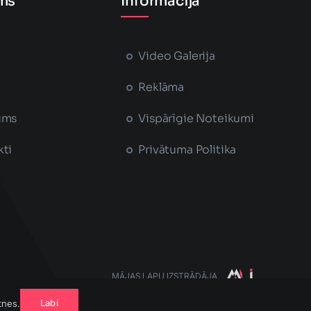
ms
Informācija
Video Galerija
Reklāma
ums
Vispārīgie Noteikumi
kti
Privātuma Politika
MĀJAS LAPU IZSTRĀDĀJA
Saruna vai cena?
Labi
tnes.