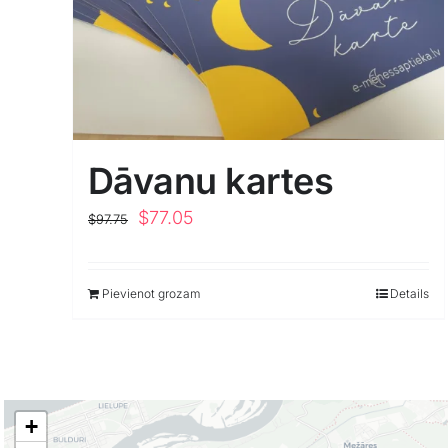
Dāvanu kartes
Original
Current
$
77.05
$
97.75
price
price
was:
is:
Pievienot grozam
Details
$97.75.
$77.05.
+