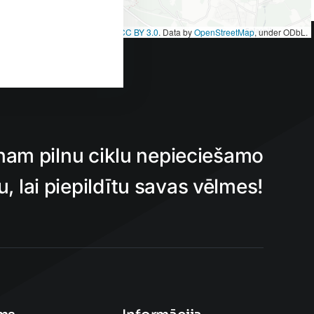
et
|
Map tiles by
CARTO
, under
CC BY 3.0
. Data by
OpenStreetMap
, under ODbL.
nam pilnu ciklu nepieciešamo
 lai piepildītu savas vēlmes!