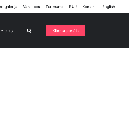
o galerija
Vakances
Par mums
BUJ
Kontakti
English
Blogs
Klientu portāls