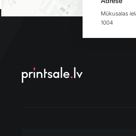
Adrese
Mūkusalas iel
1004