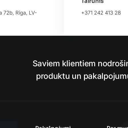
Tālrunis
a 72b, Rīga, LV-
+371 242 413 28
Leafl
Saviem klientiem nodroši
produktu un pakalpojumu,