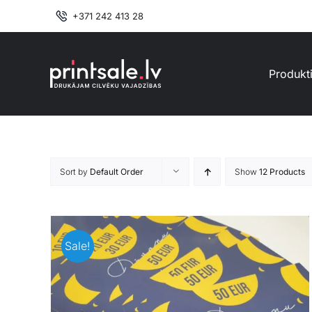
Skip
+371 242 413 28
to
content
Produkt
Sort by
Default Order
Show
12 Products
Sale!