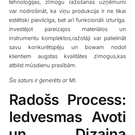
tehnoloģijas,⁣ zīmogu ražošanas uzņēmumi
var⁤ nodrošināt, ka viņu produkcija ir ne tikai
estētiski pievilcīga, bet arī funkcionāli izturīga.
investējot ⁢pareizajos materiālos un
instrumentu⁤ komplektos,ražotāji var​ palielināt
‌savu konkurētspēju un bowam nodot
klientiem​ augstas ​kvalitātes⁢ zīmogus,kas
atbilst mūsdienu prasībām.
Šis saturs ir ģenerēts ar‍ MI.
Radošs Process:​
Iedvesmas ​Avoti
⁢un ⁣Dizaina