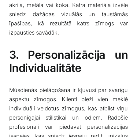
akrila, metāla vai ‍koka. ‍Katra materiāla izvēle
sniedz dažādas vizuālās un ‌taustāmās
īpašības, kā rezultātā katrs ⁢zīmogs​ var‍
izpausties savādāk.
3. Personalizācija un
‍Individualitāte
Mūsdienās‌ pielāgošana‌ ir kļuvusi par svarīgu
aspektu⁤ zīmogos. Klienti bieži vien⁤ meklē
individuāli veidotus zīmogus, kas​ atbilst viņu
personīgajai⁤ stilistikai ​un odiem. ‍Radošie
profesionāļi var piedāvāt personalizācijas
iespējas, kas sniedz iespēju radīt unikālus