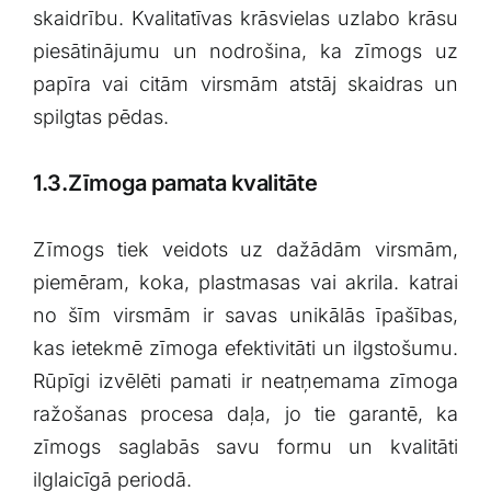
skaidrību. Kvalitatīvas krāsvielas ⁣uzlabo krāsu
⁤piesātinājumu⁤ un nodrošina, ka zīmogs uz
papīra vai citām ⁢virsmām atstāj ⁣skaidras un
spilgtas pēdas.
1.3.Zīmoga ⁤pamata kvalitāte
Zīmogs tiek‍ veidots uz⁣ dažādām virsmām,
piemēram, koka, plastmasas vai akrila.‌ katrai
no šīm virsmām ir savas unikālās‍ īpašības,⁢
kas⁢ ietekmē zīmoga efektivitāti⁢ un ilgstošumu.
Rūpīgi izvēlēti pamati ir neatņemama⁣ zīmoga
ražošanas procesa daļa, jo tie ​garantē, ‌ka‌
zīmogs ⁢saglabās⁣ savu formu un kvalitāti
ilglaicīgā periodā.