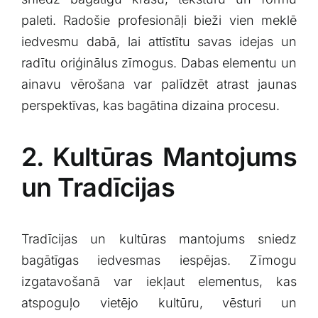
paleti. Radošie profesionāļi bieži vien meklē
iedvesmu dabā, lai ⁤attīstītu ​savas idejas un⁣
radītu ⁢oriģinālus zīmogus. Dabas‍ elementu un
ainavu vērošana var palīdzēt atrast jaunas
perspektīvas, kas bagātina​ dizaina procesu.
2. Kultūras Mantojums
un Tradīcijas
Tradīcijas un kultūras mantojums sniedz
bagātīgas iedvesmas iespējas.‍ Zīmogu
⁣izgatavošanā​ var iekļaut⁢ elementus, kas⁤
atspoguļo vietējo kultūru, vēsturi un