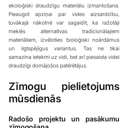
ekoloģiski draudzīgu materiālu izmantošana.
Pieaugot ⁤apziņai ⁤par vides aizsardzību,
tuvākajā nākotnē var⁢ sagaidīt, ka ražotāji
meklēs alternatīvas tradicionālajiem
materiāliem, izvēloties bioloģiski noārdāmus
un ilgtspējīgus variantus. Tas ne⁢ tikai
samazina ietekmi uz vidi, bet arī ⁤piesaista videi⁤
draudzīgi domājošos patērētājus.
Zīmogu pielietojums
mūsdienās
Radošo‍ projektu ⁤un pasākumu
zīmogošana