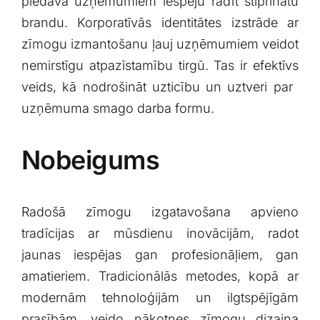
piedāvā uzņēmumiem‍ iespēju radīt⁣ stiprinātu
brandu. Korporatīvās identitātes ⁣izstrāde ar
zīmogu izmantošanu ⁢ļauj uzņēmumiem veidot
nemirstīgu atpazīstamību tirgū. Tas ir ⁢efektīvs
veids,⁤ kā nodrošināt uzticību un uztveri par ​
uzņēmuma smago darba formu.
Nobeigums
Radošā zīmogu izgatavošana apvieno
tradīcijas ar mūsdienu inovācijām,⁣ radot
jaunas⁢ iespējas gan profesionāļiem, gan‍
amatieriem. Tradicionālās metodes, kopā‍ ar
modernām tehnoloģijām‌ un ilgtspējīgām‍
prasībām, ‌veido nākotnes zīmogu dizaina​