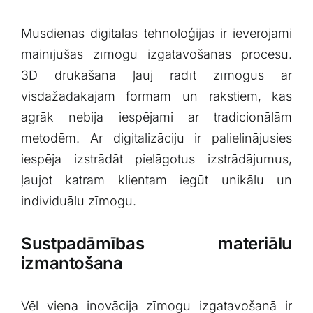
Mūsdienās​ digitālās ‍tehnoloģijas ⁤ir ievērojami
mainījušas⁣ zīmogu izgatavošanas procesu.
3D drukāšana ​ļauj radīt zīmogus‌ ar
visdažādākajām formām‍ un rakstiem, ⁢kas
agrāk‍ nebija iespējami ar tradicionālām
metodēm.⁣ Ar digitalizāciju ​ir palielinājusies
iespēja izstrādāt ⁣pielāgotus izstrādājumus,
ļaujot katram klientam iegūt‌ unikālu un
individuālu zīmogu.
Sustpadāmības materiālu
⁣izmantošana
Vēl viena inovācija ​zīmogu izgatavošanā ir