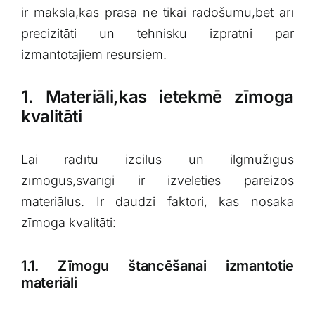
‌ir māksla,kas⁣ prasa ne tikai radošumu,bet arī
precizitāti un tehnisku izpratni par
izmantotajiem resursiem.
1.​ Materiāli,kas ietekmē zīmoga
kvalitāti
Lai radītu izcilus un ilgmūžīgus
zīmogus,svarīgi ir izvēlēties ⁤pareizos⁤
materiālus. Ir daudzi faktori, kas nosaka
zīmoga kvalitāti:
1.1.‍ Zīmogu štancēšanai izmantotie
materiāli