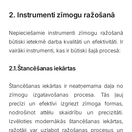
2. Instrumenti ⁤zīmogu ražošanā
Nepieciešamie instrumenti zīmogu ražošanā
būtiski ietekmē darba kvalitāti un efektivitāti. Ir
vairāki ⁣instrumenti, kas ir būtiski ‌šajā procesā:
2.1.Štancēšanas iekārtas
Štancēšanas iekārtas ‍ir neatņemama​ daļa no
zīmogu izgatavošanas procesa. ⁤Tās ļauj
⁢precīzi un efektīvi izgriezt zīmoga ⁣formas,
nodrošinot ‍attēlu skaidrību un precizitāti.‍
Izvēloties‍ modernākās štancēšanas iekārtas,
ražotāji var uzlabot ražošanas procesus un