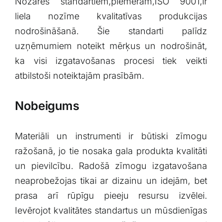
Nozares standartiem,piemēram,ISO⁣ 9001,ir
liela ​nozīme ‍kvalitatīvas⁢ produkcijas
nodrošināšanā. Šie standarti palīdz
uzņēmumiem noteikt ‍mērķus‍ un nodrošināt,
ka​ visi ⁢izgatavošanas procesi tiek⁣ veikti​
atbilstoši noteiktajām ​prasībām.
Nobeigums
Materiāli ⁣un instrumenti ir ⁤būtiski‌ zīmogu
ražošanā, jo tie nosaka gala produkta kvalitāti
un pievilcību. Radošā zīmogu izgatavošana
neaprobežojas tikai ar‍ dizainu un idejām, bet‍
prasa arī rūpīgu pieeju resursu izvēlei.
Ievērojot ‌kvalitātes standartus un mūsdienīgas