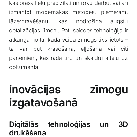
kas prasa⁢ lielu⁣ precizitāti ⁣un roku darbu, vai arī
izmantot modernākas metodes,⁤ piemēram,
lāzergravēšanu, ‍kas nodrošina‌ augstu
detalizācijas līmeni. Pati spiedes tehnoloģija ir
atkarīga​ no ⁣tā, kādā veidā zīmogs tiks lietots –
tā ​var būt krāsošana, eļļošana vai citi‌
paņēmieni, ‍kas rada ⁢tīru⁤ un‍ skaidru⁣ attēlu uz
dokumenta.
inovācijas zīmogu⁣
izgatavošanā
Digitālās ⁣tehnoloģijas un 3D
drukāšana