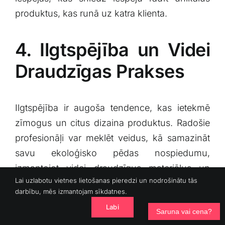
produktus, kas runā uz katra klienta.
4. Ilgtspējība un ‌Videi
Draudzīgas Prakses
Ilgtspējība ir⁢ augoša tendence, kas ietekmē
zīmogus un citus dizaina ⁤produktus.⁣ Radošie
profesionāļi var meklēt veidus, kā samazināt⁢
savu ekoloģisko ‌pēdas nospiedumu,
‌izmantojot videi draudzīgus materiālus un
Lai uzlabotu vietnes lietošanas pieredzi un nodrošinātu tās
ražošanas metodes. Radoša ‍pieeja ilgtspējai
darbību, mēs izmantojam sīkdatnes.
slavina inovācijas un jaunu tehnoloģiju
Labi
Saruna vai cena?
izmantošanu, kas var ‌radīt pozitīvu ietekmi uz