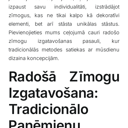
Klientu portāls
izpaust savu individualitāti,⁢ izstrādājot⁢
zīmogus, kas ne‌ tikai ⁢kalpo kā dekoratīvi
elementi,⁤ bet arī stāsta unikālas​ stāstus.
English
Pievienojieties mums⁢ ceļojumā cauri radošo
zīmogu izgatavošanas pasauli, kur
tradicionālās⁤ metodes satiekas⁣ ar mūsdienu
dizaina koncepcijām.
Radošā Zīmogu
Izgatavošana:‍
Tradicionālo
⁢Paņēmienu