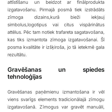
attīstīšanu ‌un beidzot ar finālprodukta
izgatavošanu. Pirmajā posmā​ tiek izstrādāts
zīmoga dizains,kurā bieži iekļauj
simbolus,logotipus vai citus vispārinātus
⁣attēlus. Pēc ⁣tam notiek ⁢trafareta sagatavošana,
kas tiks izmantota zīmoga izgatavošanai. Šī⁢
posma kvalitāte ir izšķiroša, jo tā ietekmē⁢ gala
rezultātu.
Gravēšanas un spiedes
tehnoloģijas
Gravēšanas ⁤paņēmienu ⁢izmantošana ir vēl
viens svarīgs elements ⁣tradicionālajā zīmogu
izgatavošanā. Zīmogus var gravēt manuāli,