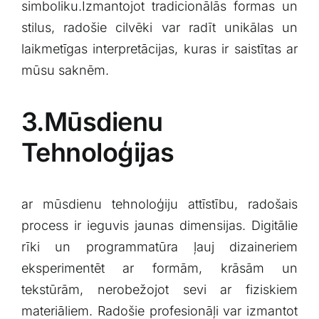
simboliku.Izmantojot tradicionālās formas un
stilus, radošie cilvēki var radīt unikālas un⁣
laikmetīgas interpretācijas, kuras ir ⁤saistītas ar
⁢mūsu saknēm.
3.Mūsdienu
Tehnoloģijas
ar mūsdienu tehnoloģiju attīstību, radošais​
process‌ ir‍ ieguvis‌ jaunas dimensijas. Digitālie
rīki un ⁤programmatūra ļauj⁣ dizaineriem⁣
eksperimentēt ar‍ formām, krāsām un
tekstūrām, nerobežojot sevi ar fiziskiem⁤
materiāliem. ​Radošie profesionāļi var izmantot