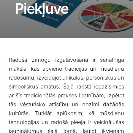
Blogs
Piekļuve
Attēlu galerija
Video galerija
Radoša‍ zīmogu izgatavošana ir senatnīga
Par mums
māksla, kas apvieno ‍tradīcijas⁤ un‍ mūsdienu
radošumu, izveidojot unikālus, ⁢personiskus un
Vakances
simboliskus amatus. Šajā rakstā iepazīsimies
ar šīs tradicionālās prakses īpatnībām, izpētot
BUJ
tās ⁣vēsturisko attīstību un nozīmi dažādās
kultūrās. Turklāt ⁤aplūkosim, kā mūsdienu
Kontakti
tehnoloģijas‌ un radošā pieeja ir veicinājušas
‍jauninājumus šajā jomā, ‍ļaujot ikvienam