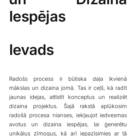
Iespējas
Ievads
Radošs‌ process ​ir ⁤būtiska daļa⁢ ikvienā⁢
mākslas ⁣un⁤ dizaina jomā. Tas‍ ir ceļš, kā‌ radīt
jaunas idejas, attīstīt​ konceptus​ un realizēt
dizaina projektus. Šajā rakstā aplūkosim
radošā procesa nianses,​ iekļaujot iedvesmas
avotus ‍un dizaina iespējas, lai​ ģenerētu
unikālus zīmogus, kā arī⁢ iepazīsimies ​ar tā