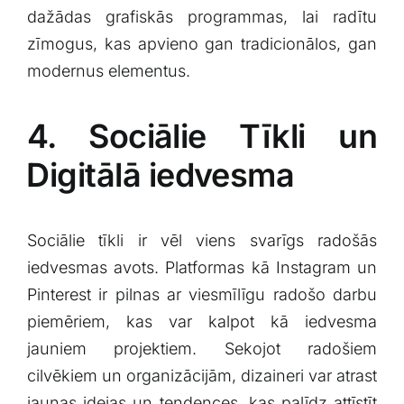
dažādas grafiskās programmas, lai radītu
zīmogus, kas apvieno‍ gan⁢ tradicionālos, gan​
modernus ⁤elementus.
4. Sociālie ⁤Tīkli ‍un
⁤Digitālā iedvesma
Sociālie tīkli ir vēl viens ‍svarīgs radošās
iedvesmas avots. Platformas kā Instagram⁢ un
Pinterest‌ ir pilnas ar viesmīlīgu‌ radošo ⁢darbu
piemēriem, ‌kas var⁤ kalpot⁤ kā iedvesma
jauniem projektiem. Sekojot radošiem
cilvēkiem un organizācijām, dizaineri ⁤var ​atrast
jaunas idejas un tendences, kas palīdz ​attīstīt