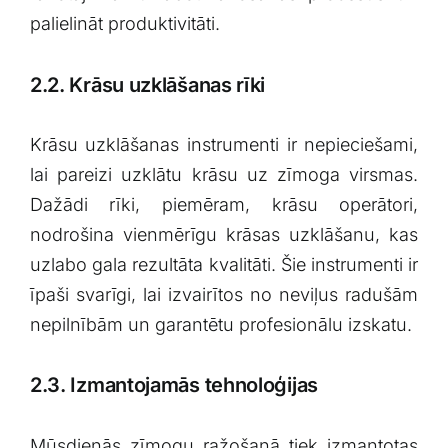
palielināt produktivitāti.
2.2. Krāsu uzklāšanas rīki
Krāsu uzklāšanas instrumenti ir nepieciešami,
lai pareizi uzklātu ⁢krāsu uz ⁤zīmoga⁤ virsmas.
Dažādi rīki, ‌piemēram, krāsu operātori,
nodrošina vienmērīgu krāsas uzklāšanu, kas​
uzlabo gala‍ rezultāta⁢ kvalitāti.​ Šie instrumenti ir
⁢īpaši ⁢svarīgi, lai izvairītos ‍no⁢ neviļus radušām
nepilnībām un garantētu profesionālu izskatu.
2.3. Izmantojamās tehnoloģijas
Mūsdienās zīmogu ‌ražošanā tiek izmantotas