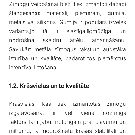
Zīmogu ‍veidošanai bieži ‌tiek izmantoti dažādi⁣
štancēšanas materiāli, piemēram, gumija,
metāls vai silikons.⁣ Gumija‍ ir populārs izvēles
variants,jo tā ir elastīga,ilgmūžīga un‍
nodrošina skaidru​ attēlu atdarināšanu.
Savukārt metāla zīmogus raksturo augstāka⁢
izturība un kvalitāte, ⁢padarot tos ⁢piemērotus​
intensīvai lietošanai.
1.2. ​Krāsvielas un⁢ to kvalitāte
Krāsvielas, kas tiek izmantotas zīmogu
izgatavošanā, ir‍ vēl viens nozīmīgs
faktors.Tām jābūt‍ noturīgām pret blāvumu un
‌mitrumu, lai⁤ nodrošinātu krāsas stabilitāti un