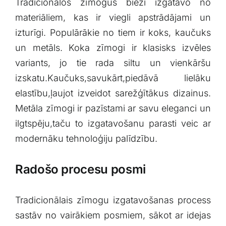
Tradicionālos zīmogus bieži izgatavo no
materiāliem,‌ kas ir viegli apstrādājami un
izturīgi. Populārākie no tiem ⁢ir koks, kaučuks
⁢un metāls. ⁤Koka ⁢zīmogi ir klasisks⁢ izvēles
variants, jo⁣ tie rada siltu un ⁢vienkāršu
izskatu.Kaučuks,savukārt,piedāvā ⁤lielāku
elastību,ļaujot izveidot sarežģītākus dizainus.
Metāla zīmogi​ ir pazīstami ar‍ savu‌ eleganci ‌un
ilgtspēju,taču to izgatavošanu parasti veic ar
⁤modernāku tehnoloģiju⁣ palīdzību.
Radošo procesu posmi
Tradicionālais zīmogu‌ izgatavošanas process
‌sastāv⁤ no vairākiem posmiem, sākot ar idejas