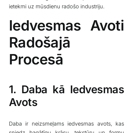
ietekmi uz mūsdienu radošo industriju.
Iedvesmas Avoti
Radošajā
Procesā
1. Daba kā Iedvesmas
‌Avots
Daba ir neizsmeļams iedvesmas avots, kas
sniedz bagātīgu krāsu, tekstūru ⁣un formu‌