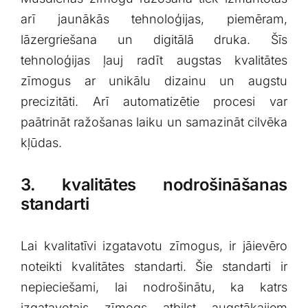
arī jaunākās tehnoloģijas, piemēram,
lāzergriešana un digitālā druka. Šīs
tehnoloģijas ļauj ⁤radīt​ augstas ⁣kvalitātes
zīmogus ar⁣ unikālu dizainu ⁣un ⁣augstu
precizitāti.‍ Arī automatizētie procesi var
paātrināt‌ ražošanas laiku un samazināt cilvēka
kļūdas.
3. kvalitātes nodrošināšanas
standarti
Lai kvalitatīvi izgatavotu ‍zīmogus, ir jāievēro⁣
noteikti kvalitātes ⁣standarti. Šie‌ standarti ir
nepieciešami, ‍lai‌ nodrošinātu, ​ka katrs
izgatavotais zīmogs atbilst augstākajiem