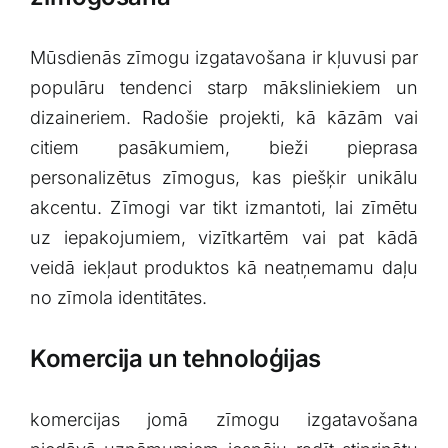
Mūsdienās zīmogu izgatavošana ir kļuvusi par
populāru tendenci starp māksliniekiem un
dizaineriem. Radošie projekti, kā kāzām⁢ vai
citiem ⁤pasākumiem,‌ bieži pieprasa
personalizētus‌ zīmogus, ​kas piešķir⁤ unikālu⁢
akcentu. ⁣Zīmogi var tikt izmantoti, lai zīmētu
⁤uz iepakojumiem, vizītkartēm ⁤vai pat kādā
veidā iekļaut produktos⁤ kā​ neatņemamu daļu
no zīmola identitātes.
Komercija un tehnoloģijas
komercijas ⁣jomā zīmogu⁢ izgatavošana