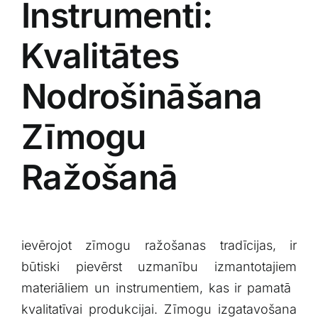
Instrumenti:
⁢Kvalitātes
Nodrošināšana
Zīmogu‍
Ražošanā
ievērojot ⁤zīmogu ražošanas tradīcijas,⁢ ir
būtiski​ pievērst uzmanību izmantotajiem
materiāliem un instrumentiem, ⁤kas ir pamatā ​
kvalitatīvai produkcijai. Zīmogu izgatavošana