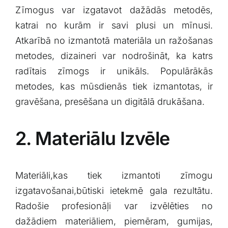
Zīmogus var⁢ izgatavot dažādās⁣ metodēs,
katrai no kurām ir savi plusi un mīnusi.
Atkarībā⁢ no izmantotā ‍materiāla un ražošanas
metodes, ⁢dizaineri var ⁤nodrošināt, ⁤ka katrs
radītais zīmogs⁤ ir unikāls. Populārākās
metodes, kas mūsdienās tiek izmantotas, ⁣ir
gravēšana, presēšana un ⁢digitālā drukāšana.
2.​ Materiālu Izvēle
Materiāli,kas tiek izmantoti⁣ zīmogu
izgatavošanai,būtiski ietekmē gala rezultātu.
⁣Radošie⁤ profesionāļi‌ var izvēlēties no
⁤dažādiem​ materiāliem,⁤ piemēram, gumijas,