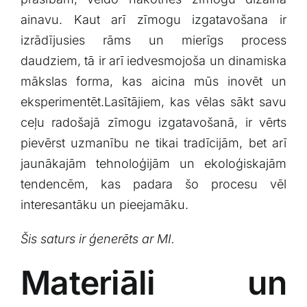
ainavu. Kaut arī zīmogu ‌izgatavošana ir
izrādījusies rāms un mierīgs process⁣
daudziem, tā‍ ir arī⁢ iedvesmojoša un dinamiska
mākslas forma,​ kas⁣ aicina mūs inovēt un
eksperimentēt.Lasītājiem, kas vēlas sākt savu
ceļu radošajā zīmogu izgatavošanā, ​ir vērts‌
pievērst uzmanību ne tikai ​tradīcijām, bet ⁣arī
jaunākajām tehnoloģijām​ un ekoloģiskajām
tendencēm, kas padara šo procesu vēl
interesantāku⁢ un pieejamāku.
Šis saturs⁣ ir ģenerēts ⁤ar MI.
Materiāli⁢ un