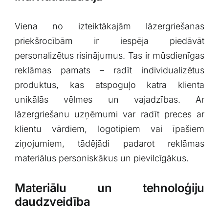
Viena no izteiktākajām lāzergriešanas
priekšrocībām ir iespēja ⁤piedāvāt
personalizētus risinājumus. Tas ir mūsdienīgas
⁤reklāmas pamats – radīt individualizētus
produktus, kas atspoguļo katra ⁣klienta
unikālās vēlmes un‍ vajadzības.​ Ar
lāzergriešanu uzņēmumi var radīt preces ar
klientu vārdiem, logotipiem vai‌ īpašiem
ziņojumiem, tādējādi padarot reklāmas
materiālus personiskākus un pievilcīgākus.
Materiālu un ⁣tehnoloģiju
daudzveidība