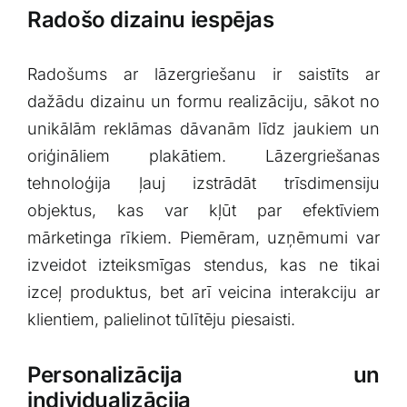
Radošo dizainu iespējas
Radošums ar lāzergriešanu ir saistīts ar
dažādu dizainu un ⁤formu realizāciju, sākot ⁣no
unikālām reklāmas dāvanām līdz jaukiem ​un
oriģināliem plakātiem. Lāzergriešanas
tehnoloģija ​ļauj izstrādāt trīsdimensiju
objektus,⁢ kas var kļūt‍ par efektīviem
⁤mārketinga rīkiem. Piemēram, uzņēmumi var
izveidot izteiksmīgas stendus, kas ne ⁤tikai⁣
izceļ produktus, bet arī veicina interakciju⁢ ar
klientiem, palielinot ‌tūlītēju piesaisti.
Personalizācija un
individualizācija