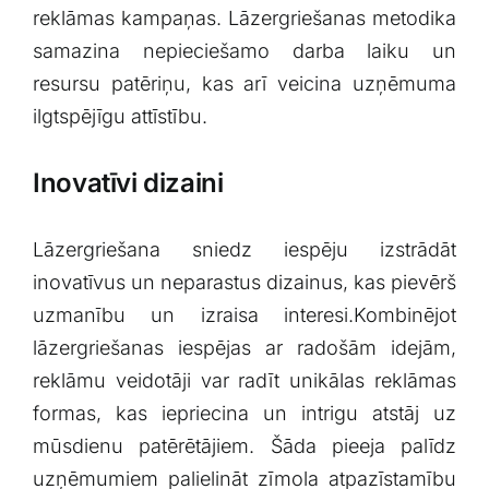
reklāmas kampaņas. Lāzergriešanas metodika
samazina nepieciešamo darba ⁤laiku un
resursu patēriņu, kas⁤ arī veicina uzņēmuma
ilgtspējīgu ​attīstību.
Inovatīvi⁣ dizaini
Lāzergriešana sniedz iespēju ⁣izstrādāt
inovatīvus un neparastus ⁣dizainus,‍ kas pievērš
uzmanību un izraisa interesi.Kombinējot⁤
lāzergriešanas ⁤iespējas ⁤ar ⁣radošām idejām,
⁤reklāmu veidotāji ​var radīt unikālas reklāmas
formas, kas iepriecina un intrigu atstāj uz
mūsdienu patērētājiem. Šāda pieeja palīdz
uzņēmumiem⁤ palielināt zīmola atpazīstamību