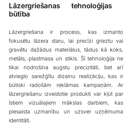
Lāzergriešanas tehnoloģijas ​
būtība
Lāzergriešana ir‌ process, ⁤kas izmanto
fokusētu lāzera staru, lai precīzi grieztu vai
gravētu dažādus materiālus, ‌tādus kā koks,
metāls, plastmasa un stikls. Šī tehnoloģija ne‌
tikai nodrošina augstu precizitāti, bet arī
atvieglo sarežģītu ⁢dizainu⁤ realizāciju, kas ir⁣
būtiski radošām reklāmas‌ kampaņām. Ar
lāzergriešanu izveidotie produkti var kļūt par
īstiem vizuālajiem mākslas darbiem, ‌kas
piesaista uzmanību⁤ un uzsver uzņēmuma
identitāti.