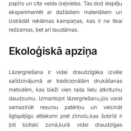
papīrs un⁢ cita veida izejvielas.‌ Tas dod iespēju‍
eksperimentēt ar dažādiem ​materiāliem‌ un​
izstrādāt reklāmas kampaņas, kas ir ne‌ tikai
redzamas, bet arī⁤ taustāmas.
Ekoloģiskā apziņa
Lāzergriešana ir videi draudzīgāka izvēle
salīdzinājumā ar tradicionālām drukāšanas
metodēm, kas bieži vien ⁤rada lielu atkritumu
daudzumu. Izmantojot lāzergriešanu,jūs varat
samazināt resursu patēriņu un veicināt
ilgtspējīgu attieksmi⁣ pret zīmolu,kas šobrīd ir
ļoti būtiski zonā,kurā⁢ videi ​draudzīgas