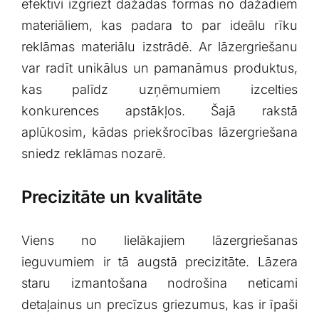
efektīvi⁣ izgriezt dažādas ⁢formas no dažādiem
materiāliem, kas padara to ⁤par⁢ ideālu rīku
⁣reklāmas materiālu izstrādē. Ar lāzergriešanu‌
var radīt unikālus un pamanāmus produktus,⁤
kas palīdz ‍uzņēmumiem izcelties
konkurences apstākļos. Šajā rakstā⁢
aplūkosim, kādas priekšrocības ‍lāzergriešana
sniedz reklāmas nozarē.
Precizitāte un kvalitāte
Viens⁤ no ⁤lielākajiem lāzergriešanas
ieguvumiem ir tā augstā precizitāte. Lāzera
staru izmantošana nodrošina neticami
detaļainus un⁤ precīzus griezumus,‌ kas ir‌ īpaši