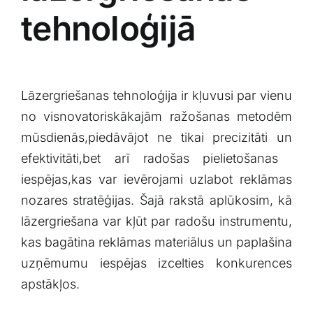
tehnoloģijā
Lāzergriešanas tehnoloģija ir kļuvusi par vienu​
no visnovatoriskākajām ⁤ražošanas metodēm​
mūsdienās,piedāvājot ne tikai precizitāti un
efektivitāti,bet arī radošas‌ pielietošanas ​
iespējas,kas var ievērojami uzlabot reklāmas
nozares stratēģijas. Šajā rakstā aplūkosim, kā
lāzergriešana var kļūt par radošu instrumentu,
kas ⁢bagātina reklāmas ​materiālus un paplašina
uzņēmumu iespējas⁢ izcelties konkurences⁣
apstākļos.