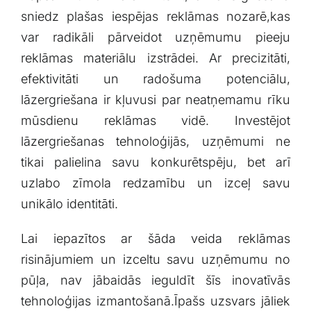
sniedz⁤ plašas iespējas reklāmas‌ nozarē,kas
⁢var radikāli pārveidot⁤ uzņēmumu pieeju
reklāmas materiālu izstrādei. ‍Ar precizitāti,
efektivitāti ⁤un radošuma ⁤potenciālu,
lāzergriešana ir kļuvusi par neatņemamu ⁢rīku
mūsdienu reklāmas ‍vidē. Investējot⁢
lāzergriešanas tehnoloģijās, uzņēmumi ne‌
tikai palielina savu ‍konkurētspēju, bet arī
uzlabo zīmola⁤ redzamību ‍un​ izceļ savu⁣
unikālo⁣ identitāti.
Lai⁤ iepazītos ‌ar ​šāda ⁤veida‍ reklāmas
risinājumiem ⁣un ‍izceltu⁢ savu uzņēmumu⁢ no
pūļa, nav jābaidās ieguldīt šīs inovatīvās
tehnoloģijas ‍izmantošanā.Īpašs uzsvars jāliek⁣