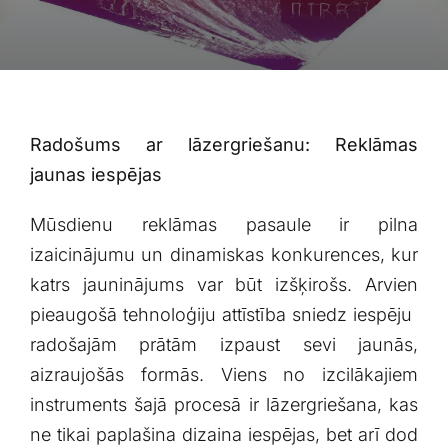
Blogs
Attēlu galerija
Video galerija
Radošums ar lāzergriešanu: Reklāmas
jaunas iespējas
Par mums
Mūsdienu reklāmas⁣ pasaule ir ⁤pilna
⁣izaicinājumu un‍ dinamiskas ⁣konkurences, kur⁤
Vakances
katrs jauninājums var būt izšķirošs. Arvien
pieaugošā tehnoloģiju attīstība ⁢sniedz iespēju ​
BUJ
radošajām prātām izpaust sevi jaunās,
aizraujošās formās. Viens‍ no izcilākajiem
Kontakti
instruments šajā procesā ir ⁤lāzergriešana, kas‌
ne tikai ⁤paplašina​ dizaina iespējas, bet arī dod