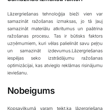
Lāzergriešanas tehnoloģija ​bieži vien ‌var
samazināt ⁣ražošanas ‌izmaksas, jo tā ļauj
samazināt⁢ materiālu atkritumus un paātrina
ražošanas procesu. Tas ⁤ir‍ būtisks faktors
uzņēmumiem, kuri vēlas palielināt savu⁤ peļņu
un samazināt izdevumus.Lāzergriešanas
⁣iespējas seko izstrādājumu ‍ražošanas⁣
optimizācijai, ⁤kas atvieglo reklāmas risinājumu
ieviešanu.
Nobeigums
Kopsavilkumā‍ varam⁣ teikt,ka lāzergriešana