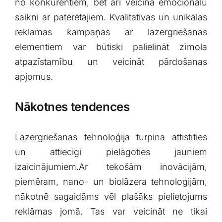
no konkurentiem, bet arī veicina emocionālu
saikni ar ‍patērētājiem. Kvalitatīvas un unikālas⁢
reklāmas kampaņas ar lāzergriešanas
elementiem var ⁣būtiski ⁢palielināt zīmola
atpazīstamību‌ un​ veicināt⁢ pārdošanas
apjomus.
Nākotnes tendences
Lāzergriešanas tehnoloģija turpina‌ attīstīties
‍un attiecīgi ‌pielāgoties jauniem‌
izaicinājumiem.Ar tekošām inovācijām,
piemēram,⁣ nano- un biolāzera tehnoloģijām,
nākotnē‍ sagaidāms vēl‍ plašāks pielietojums
reklāmas jomā. Tas var ‍veicināt ne tikai