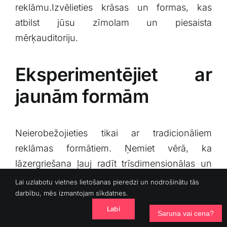
reklāmu.Izvēlieties krāsas un formas, kas
atbilst jūsu zīmolam un‍ piesaista
⁤mērķauditoriju.
Eksperimentējiet ar
jaunām formām
Neierobežojieties​ tikai ar tradicionāliem
reklāmas formātiem. Ņemiet vērā,⁣ ka
lāzergriešana ļauj radīt trīsdimensionālas⁣ un
unikālas formas, kas ⁣var padarīt jūsu reklāmu
Lai uzlabotu vietnes lietošanas pieredzi un nodrošinātu tās
neaizmirstamu.
darbību, mēs izmantojam sīkdatnes.
Labi
Saruna vai cena?