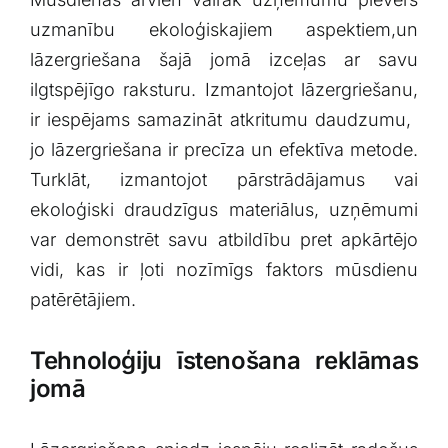
uzmanību ekoloģiskajiem aspektiem,un
lāzergriešana šajā jomā izceļas ar savu
ilgtspējīgo raksturu. Izmantojot ⁤lāzergriešanu,
ir iespējams samazināt atkritumu daudzumu, ​
jo⁣ lāzergriešana ir precīza‍ un efektīva metode.
Turklāt, ⁢izmantojot pārstrādājamus vai
ekoloģiski ⁤draudzīgus materiālus,⁢ uzņēmumi⁢
var demonstrēt savu ‍atbildību pret‌ apkārtējo
vidi, ‌kas⁣ ir ļoti nozīmīgs faktors mūsdienu
‌patērētājiem.
Tehnoloģiju īstenošana reklāmas⁣
jomā