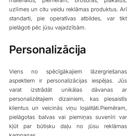
materiālus,​ piemēram, brosūras, plakātus,
uzlīmes ⁤un citu veidu reklāmas ‍produktus. Arī
standarti, pie operatīvas ​atbildes, ⁢var tikt
pielāgoti‍ pēc jūsu⁢ vajadzībām.
Personalizācija
Viens no spēcīgākajiem lāzergriešanas
aspektiem ir personalizācijas iespējas. Jūs
varat izstrādāt unikālas dāvanas ar‌
personalizētajiem dizainiem, kas ⁤piesaistīs
klientus ⁢un veicinās‍ viņu lojalitāti.Piemēram,
pielāgotas balvas vai piemiņas suvenīri var⁢
kļūt par būtisku ‍daļu no jūsu​ reklāmas
kampaņas.