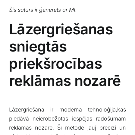
Šis ‌saturs ir ​ģenerēts ar MI.
Lāzergriešanas
sniegtās
⁢priekšrocības
‍reklāmas nozarē
Lāzergriešana ir​ moderna tehnoloģija,kas
piedāvā neierobežotas iespējas radošumam
reklāmas nozarē. Šī metode ‌ļauj precīzi un