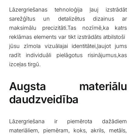
Lāzergriešanas tehnoloģija ​ļauj⁣ izstrādāt
sarežģītus un detalizētus dizainus ar
maksimālu⁤ precizitāti.Tas nozīmē,ka katrs
reklāmas elements var ​tikt ‌izstrādāts atbilstoši ​
jūsu zīmola ⁢vizuālajai identitātei,ļaujot ‌jums
radīt individuāli ‌pielāgotus risinājumus,kas‌
izceļas tirgū.
Augsta materiālu
daudzveidība
Lāzergriešana ir piemērota dažādiem
‌materiāliem, piemēram, koks,​ akrils, metāls,⁣