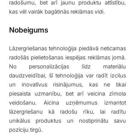
radošumu, bet arī jaunu ⁢produktu attīstību,
kas⁣ vēl vairāk bagātinās reklāmas vidi.
Nobeigums
Lāzergriešanas tehnoloģija piedāvā ⁣neticamas
radošās pielietošanas ⁢iespējas reklāmas jomā.
No personalizācijas līdz materiālu
daudzveidībai, šī tehnoloģija var radīt izcilus
un inovatīvus risinājumus, kas ne tikai
piesaista uzmanību, bet arī veicina zīmola
veidošanu. Aicina uzņēmumus izmantot‍
lāzergriešanu kā⁤ radošu rīku, lai ‍radītu
unikālus produktus un nostiprinātu⁣ savu
⁣pozīciju tirgū.