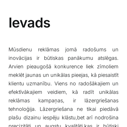
Ievads
Mūsdienu​ reklāmas jomā radošums un‌
inovācijas ir ⁤būtiskas panākumu ​atslēgas.
Arvien pieaugošā⁤ konkurence liek zīmoliem
meklēt jaunas⁤ un unikālas pieejas, kā piesaistīt
klientu uzmanību.​ Viens no radošākajiem un
efektīvākajiem veidiem, kā radīt unikālas
‍reklāmas kampaņas,​ ir⁢ lāzergriešanas
tehnoloģija. Lāzergriešana ne tikai piedāvā‍
plašu ​dizainu ‍iespēju klāstu,bet arī nodrošina
precizitāti un⁣ augstu ⁣kvalitāti,kas ir būtiski