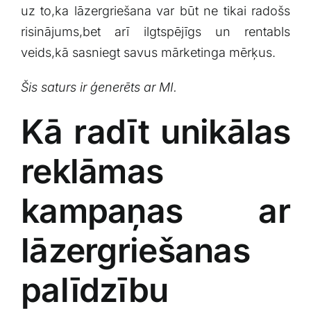
uz to,ka lāzergriešana ⁤var būt ⁤ne ⁤tikai radošs
risinājums,bet arī ilgtspējīgs ⁣un rentabls
veids,kā sasniegt savus mārketinga mērķus.
Šis saturs ir ģenerēts ar MI.
Kā⁤ radīt unikālas⁤
reklāmas
kampaņas⁢ ar
lāzergriešanas
palīdzību