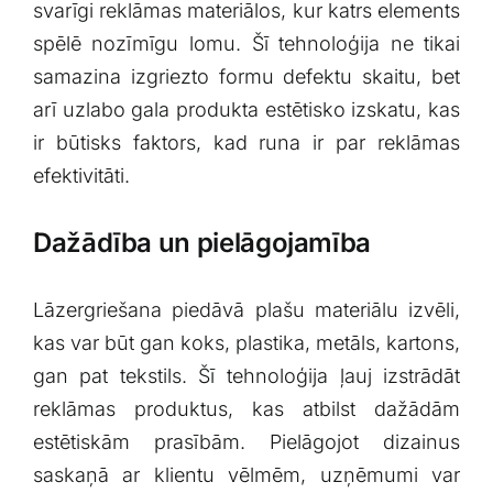
svarīgi reklāmas materiālos, kur katrs elements
spēlē nozīmīgu ‍lomu. Šī tehnoloģija ​ne tikai
samazina izgriezto formu‍ defektu skaitu, bet
arī uzlabo‌ gala produkta estētisko ‍izskatu, kas⁤
ir būtisks ⁢faktors, ‌kad runa ir par reklāmas‍
efektivitāti.
Dažādība‍ un pielāgojamība
Lāzergriešana piedāvā plašu materiālu izvēli,
⁣kas var būt‌ gan koks, ⁢plastika, metāls, ⁤kartons,⁣
gan ‍pat ⁣tekstils. Šī tehnoloģija ļauj ‌izstrādāt
‌reklāmas ⁤produktus, kas⁢ atbilst dažādām
estētiskām ‍prasībām. Pielāgojot ⁣dizainus
⁢saskaņā​ ar klientu vēlmēm, uzņēmumi‌ var