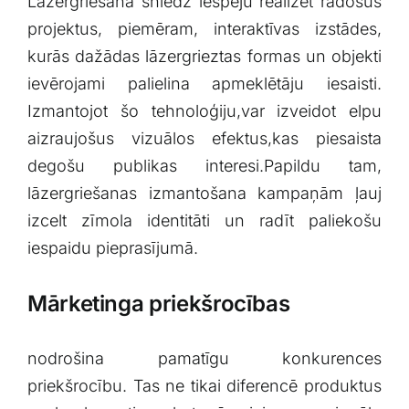
Lāzergriešana sniedz iespēju ⁤realizēt radošus
projektus, ​piemēram, interaktīvas ⁢izstādes,
‌kurās dažādas lāzergrieztas formas un ‌objekti
ievērojami palielina apmeklētāju iesaisti.
Izmantojot šo tehnoloģiju,var‌ izveidot elpu
aizraujošus‍ vizuālos ⁣efektus,kas piesaista
degošu publikas interesi.Papildu tam,
lāzergriešanas izmantošana‌ kampaņām ⁤ļauj⁣
izcelt zīmola identitāti un⁢ radīt paliekošu
iespaidu ​pieprasījumā.
Mārketinga priekšrocības
nodrošina⁢ pamatīgu ⁤konkurences
priekšrocību. Tas ne tikai diferencē produktus