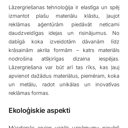
Lāzergriešanas tehnoloģija⁢ ir elastīga un spēj
izmantot plašu materiālu klāstu,⁢ ļaujot‌
reklāmas aģentūrām piedāvāt neticami
⁢daudzveidīgas idejas un ⁤risinājumus. No
dabīgā koka ⁢izveidotām dāvanām ​līdz
krāsainām akrila formām – katrs materiāls
nodrošina ​atšķirīgas dizaina ⁢iespējas.
Lāzergriešana​ var būt arī tas ​rīks, kas ļauj​
apvienot dažādus materiālus, piemēram,⁣ koka
un metālu, radot unikālas un inovatīvas
reklāmas formas.
Ekoloģiskie aspekti
Mūsdienās arvien vairāk uzņēmumu⁤ pievērš