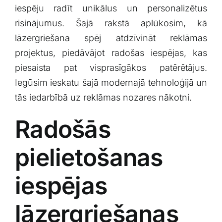
iespēju radīt unikālus un personalizētus
Klientu portāls
risinājumus. ⁢Šajā​ rakstā aplūkosim, ⁤kā
lāzergriešana spēj atdzīvināt reklāmas
English
projektus, piedāvājot radošas‍ iespējas, kas
piesaista pat visprasīgākos patērētājus.
Iegūsim ieskatu šajā ‍modernajā tehnoloģijā un
tās iedarbībā uz reklāmas nozares nākotni.
Radošās
pielietošanas
iespējas
lāzergriešanas