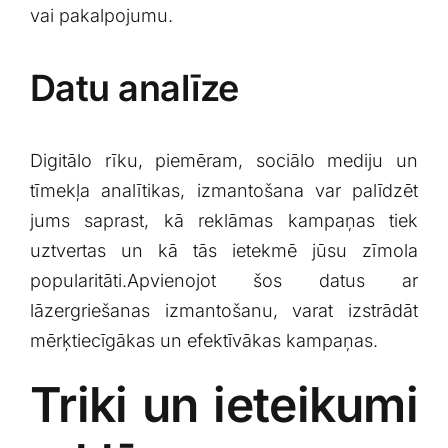
vai‌ pakalpojumu.
Datu analīze
Digitālo rīku, piemēram, sociālo mediju un
tīmekļa analītikas, izmantošana var palīdzēt
jums saprast, kā reklāmas‌ kampaņas tiek
uztvertas un‍ kā tās ietekmē jūsu ⁢zīmola
popularitāti.Apvienojot šos​ datus ar
lāzergriešanas⁣ izmantošanu, varat izstrādāt
mērķtiecīgākas ⁤un efektīvākas⁣ kampaņas.
Triki un ieteikumi