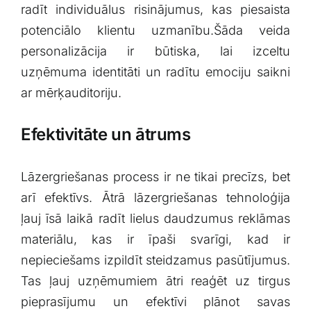
radīt ⁢individuālus ‍risinājumus, ⁢kas piesaista
‌potenciālo klientu ‍uzmanību.Šāda​ veida
personalizācija ir būtiska, lai izceltu
uzņēmuma identitāti​ un radītu emociju saikni
⁣ar mērķauditoriju.
Efektivitāte⁢ un ātrums
Lāzergriešanas process ir ​ne tikai precīzs, bet
arī efektīvs. Ātrā lāzergriešanas tehnoloģija
‍ļauj īsā ‌laikā radīt lielus daudzumus reklāmas
materiālu, kas ir īpaši svarīgi, kad ir
⁣nepieciešams izpildīt⁢ steidzamus pasūtījumus.‌
Tas ļauj uzņēmumiem ātri​ reaģēt uz tirgus
⁢pieprasījumu un efektīvi plānot⁤ savas‍