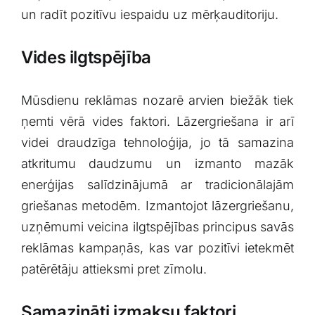
un radīt pozitīvu iespaidu uz ​mērķauditoriju.
Vides ilgtspējība
Mūsdienu reklāmas nozarē ⁢arvien biežāk tiek
ņemti vērā vides faktori. Lāzergriešana ir arī
videi draudzīga tehnoloģija, jo tā samazina
atkritumu daudzumu un izmanto mazāk
enerģijas ⁢salīdzinājumā ar tradicionālajām
griešanas ‍metodēm. Izmantojot lāzergriešanu,
uzņēmumi veicina⁢ ilgtspējības principus savās
reklāmas kampaņās, ⁢kas var pozitīvi ietekmēt
patērētāju ‌attieksmi pret zīmolu.
Samazināti izmaksu faktori