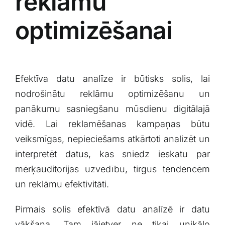
reklāmu
optimizēšanai
Efektīva datu analīze⁣ ir būtisks solis, lai
nodrošinātu ​reklāmu‌ optimizēšanu un
⁣panākumu sasniegšanu mūsdienu digitālajā
vidē.⁣ Lai reklamēšanas kampaņas būtu
veiksmīgas, ​nepieciešams atkārtoti​ analizēt ⁤un
interpretēt datus,⁢ kas sniedz ieskatu par
mērķauditorijas uzvedību, tirgus tendencēm​
un reklāmu efektivitāti.‍
Pirmais ‌solis‌ efektīvā ​datu analīzē ir datu
vākšana. Tam jāietver ne tikai unikālo​