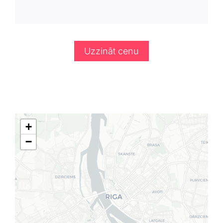
Uzzināt cenu
+
−