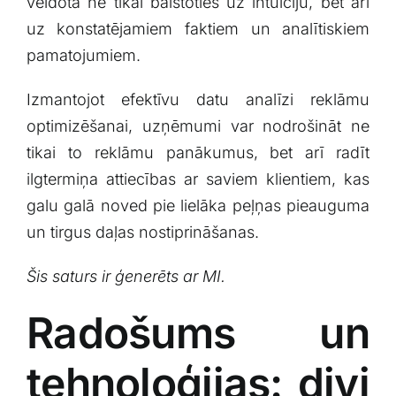
veidota ne tikai balstoties uz intuīciju, bet arī
uz ‍konstatējamiem faktiem un ⁣analītiskiem⁢
pamatojumiem.
Izmantojot efektīvu datu analīzi reklāmu
optimizēšanai, uzņēmumi var nodrošināt ne⁤
tikai to ⁢reklāmu panākumus,​ bet arī radīt
ilgtermiņa attiecības ar saviem klientiem,⁣ kas
galu ‍galā noved‌ pie lielāka‍ peļņas pieauguma
un⁣ tirgus ⁢daļas nostiprināšanas.
Šis saturs⁣ ir ⁢ģenerēts ar​ MI.
Radošums un
tehnoloģijas: divi‌