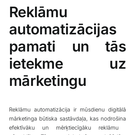
Reklāmu⁣
automatizācijas
pamati‌ un ​tās‍
ietekme uz
‌mārketingu
Reklāmu automatizācija ir mūsdienu digitālā
mārketinga būtiska ‍sastāvdaļa, ‌kas​ nodrošina
efektīvāku un mērķtiecīgāku reklāmu ​