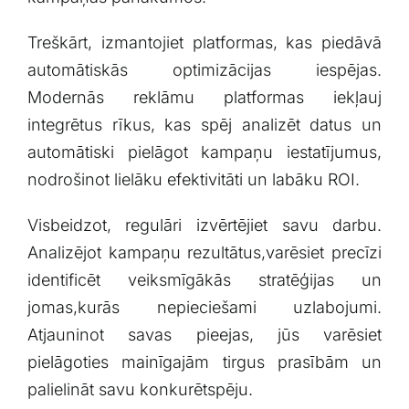
Treškārt, ⁢izmantojiet platformas, kas piedāvā
‌automātiskās optimizācijas iespējas.
Modernās reklāmu platformas iekļauj
integrētus ⁢rīkus,‌ kas spēj ⁤analizēt datus un
⁤automātiski pielāgot⁢ kampaņu iestatījumus,
nodrošinot lielāku efektivitāti ​un‌ labāku ROI.
Visbeidzot, regulāri izvērtējiet savu darbu.
Analizējot ‌kampaņu rezultātus,varēsiet precīzi
⁢identificēt ⁣veiksmīgākās stratēģijas un
jomas,kurās nepieciešami ⁢uzlabojumi.
Atjauninot⁣ savas pieejas, ​jūs varēsiet
⁤pielāgoties mainīgajām ‌tirgus prasībām un
palielināt ‌savu konkurētspēju.