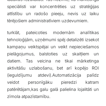
speciālisti var⁢ koncentrēties uz stratēģijas⁣
attīstību un ⁤radošo pieeju, nevis uz ⁢laiku
tērējošiem administratīviem uzdevumiem.
turklāt, pateicoties modernām⁢ analītikas
tehnoloģijām, uzņēmumi spēj detalizēti izsekot
kampaņu veiktspējai⁣ un veikt nepieciešamos
pielāgojumus,​ balstoties⁤ uz skaitļiem ⁢un⁢
datiem. ​Tas veicina ‌ne ⁤tikai mārketinga
aktivitāšu uzlabošanu, bet⁣ arī kopējo ROI
(ieguldījumu atdevi).Automatizācija ⁣palīdz
veidot personīgāku ‍pieredzi katram
patērētājam,kas galu galā⁢ palielina lojalitāti un
zīmola atpazīstamību.