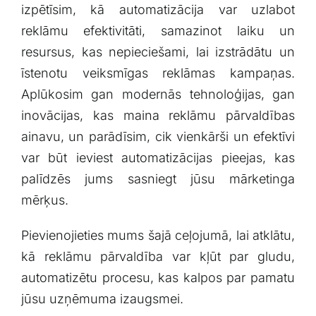
izpētīsim, kā automatizācija var uzlabot
Klientu portāls
reklāmu efektivitāti, samazinot laiku un
resursus, ​kas nepieciešami, ‌lai izstrādātu⁣ un
English
īstenotu veiksmīgas reklāmas kampaņas.
Aplūkosim gan modernās tehnoloģijas, gan
inovācijas, ⁢kas maina reklāmu pārvaldības
ainavu,​ un parādīsim, cik vienkārši un ⁤efektīvi
var būt ieviest automatizācijas ⁢pieejas, kas
palīdzēs jums sasniegt ‌jūsu mārketinga⁢
mērķus.
Pievienojieties mums šajā ceļojumā, lai atklātu,
kā ​reklāmu pārvaldība var kļūt par gludu,
automatizētu⁢ procesu, kas kalpos par pamatu
jūsu uzņēmuma⁣ izaugsmei.