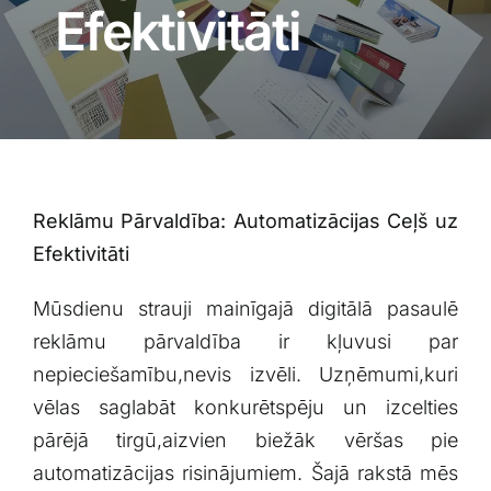
Blogs
Efektivitāti
Attēlu galerija
Video galerija
Reklāmu Pārvaldība: ​Automatizācijas Ceļš uz⁢
Par mums
Efektivitāti
Vakances
Mūsdienu⁣ strauji⁤ mainīgajā digitālā pasaulē​
reklāmu pārvaldība ir⁣ kļuvusi par
BUJ
⁢nepieciešamību,nevis izvēli. Uzņēmumi,kuri
vēlas saglabāt konkurētspēju un ⁢izcelties⁢
pārējā tirgū,aizvien biežāk vēršas ⁤pie
Kontakti
automatizācijas risinājumiem. Šajā rakstā mēs