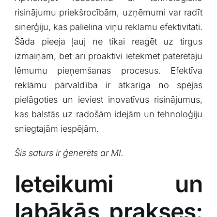
risinājumu priekšrocībām, uzņēmumi ‍var radīt
sinerģiju, kas palielina viņu‍ reklāmu efektivitāti.‍
Šāda pieeja ļauj ne tikai reaģēt​ uz tirgus
izmaiņām,⁣ bet⁤ arī proaktīvi ietekmēt​ patērētāju⁣
lēmumu pieņemšanas procesus. Efektīva
⁤reklāmu‌ pārvaldība ⁤ir atkarīga no spējas
pielāgoties un ⁢ieviest inovatīvus risinājumus,
kas​ balstās uz radošām idejām un⁤ tehnoloģiju
sniegtajām‍ iespējām.
Šis saturs ⁣ir ģenerēts ar MI.
Ieteikumi un
labākās prakses:⁣