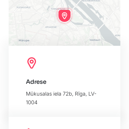
Adrese
Leaflet
|
Map tiles by
CARTO
, under
CC BY 3.0
. Data by
OpenStreetMap
, under ODbL.
Mūkusalas iela 72b, Rīga, LV-
1004