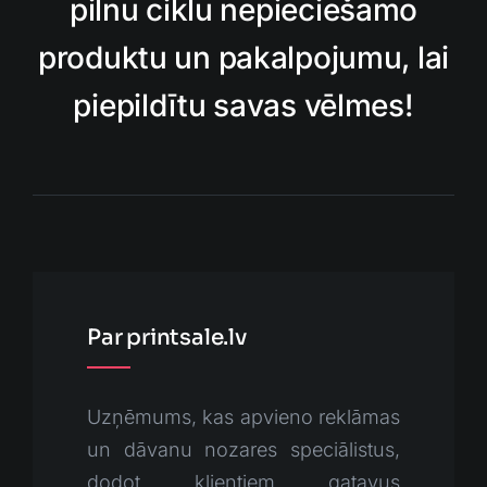
pilnu ciklu nepieciešamo
produktu un pakalpojumu, lai
piepildītu savas vēlmes!
Par printsale.lv
Uzņēmums, kas apvieno reklāmas
un dāvanu nozares speciālistus,
dodot klientiem gatavus