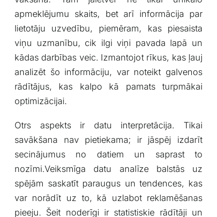
apmeklējumu skaits, bet arī informācija par‌
lietotāju uzvedību, ⁣piemēram, kas piesaista
viņu uzmanību, ‍cik ilgi viņi pavada lapā ‌un
kādas darbības veic.​ Izmantojot ​rīkus, kas ļauj
analizēt‍ šo informāciju, var noteikt‍ galvenos
rādītājus, kas‌ kalpo kā pamats turpmākai
optimizācijai.
Otrs‍ aspekts ir ⁣datu interpretācija. ⁣Tikai
savākšana ​nav pietiekama; ir jāspēj izdarīt‌
secinājumus ⁤no ⁤datiem un⁤ saprast to
‌nozīmi.Veiksmīga​ datu analīze balstās uz⁣
spējām ‌saskatīt paraugus un tendences, kas
var norādīt uz to, kā uzlabot reklamēšanas
⁤pieeju. Šeit noderīgi ir statistiskie rādītāji ⁢un⁣