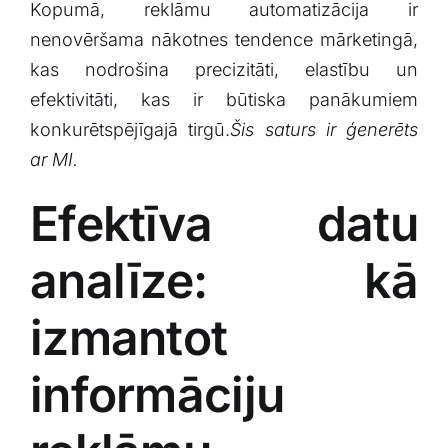
Kopumā,⁣ reklāmu ‌automatizācija ir
nenovēršama ‌nākotnes ​tendence ‌mārketingā,​
kas nodrošina ⁤precizitāti, elastību‍ un
efektivitāti,⁣ kas⁤ ir būtiska panākumiem
⁣konkurētspējīgajā tirgū.
Šis saturs ir ģenerēts
ar MI.
Efektīva datu
analīze: kā
izmantot
informāciju