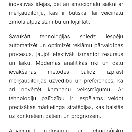
inovatīvas idejas,⁤ bet arī⁣ emocionālu saikni ar​
mērķauditoriju, ​kas ir būtiska,‌ lai veicinātu
zīmola atpazīstamību un lojalitāti.
Savukārt​ tehnoloģijas sniedz iespēju‍
automatizēt un optimizēt reklāmu pārvaldības
procesus, ļaujot efektīvāk izmantot resursus
un laiku. Modernas​ analītikas rīki un datu
ievākšanas metodes palīdz izprast
mērķauditorijas ​uzvedību un ‍preferences,‌ kā
arī novērtēt⁢ kampaņu veiksmīgumu. Ar
‍tehnoloģiju ‌palīdzību ir iespējams veidot
precīzākas mārketinga⁣ stratēģijas, kas balstās
uz ⁢konkrētiem ⁣datiem un prognozēm.
Apvienojot radošumu ⁣ar tehnoloģisko