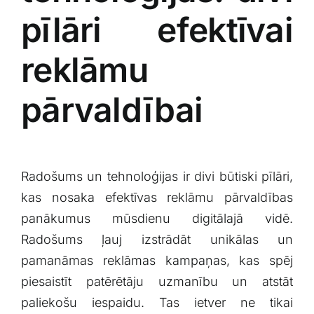
pīlāri efektīvai
reklāmu
pārvaldībai
Radošums ​un tehnoloģijas ⁢ir ‍divi⁣ būtiski pīlāri,
kas nosaka efektīvas reklāmu pārvaldības‌
panākumus mūsdienu digitālajā vidē.
Radošums ļauj izstrādāt ‌unikālas⁢ un
‌pamanāmas reklāmas⁢ kampaņas, kas spēj
piesaistīt patērētāju ⁣uzmanību ⁤un atstāt
paliekošu‌ iespaidu. Tas⁣ ietver ne tikai