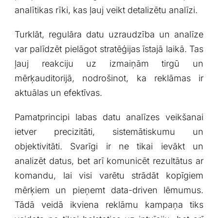
analītikas⁣ rīki, kas ļauj⁤ veikt⁤ detalizētu analīzi.
Turklāt, ‍regulāra datu uzraudzība un ⁣analīze‌
var palīdzēt pielāgot stratēģijas īstajā‍ laikā. Tas
ļauj ⁢reakciju uz izmaiņām tirgū un⁢
mērķauditorijā, nodrošinot, ka ⁢reklāmas ​ir
aktuālas un efektīvas.
Pamatprincipi labas datu analīzes veikšanai
ietver ​precizitāti, sistemātiskumu un
objektivitāti. Svarīgi ir ne tikai ievākt⁢ un⁣
analizēt datus,‍ bet⁤ arī komunicēt‌ rezultātus ar
komandu, lai⁢ visi varētu strādāt​ kopīgiem
mērķiem​ un pieņemt data-driven lēmumus.‍
Tādā veidā ⁤ikviena reklāmu kampaņa tiks