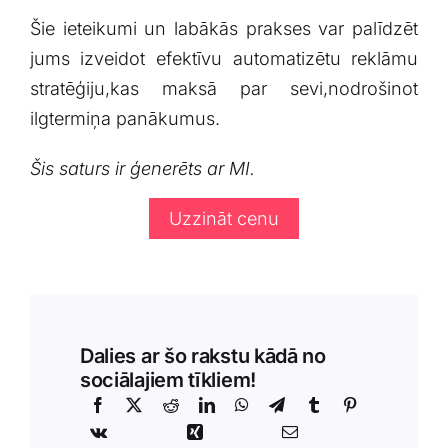
Šie ‌ieteikumi⁢ un labākās prakses var ⁣palīdzēt
jums ⁢izveidot ⁤efektīvu⁢ automatizētu reklāmu
stratēģiju,kas maksā​ par⁤ sevi,nodrošinot‍
ilgtermiņa ⁣panākumus.
Šis saturs ir ģenerēts ar⁤ MI.
Uzzināt cenu
Dalies ar šo rakstu kādā no
sociālajiem tīkliem!