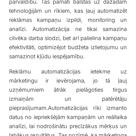
pārvaldību. Tās pamati​ balstās uz⁢ dažādām
tehnoloģijām un rīkiem, kas ļauj automatizēt
reklāmas kampaņu izpildi, monitoring un
analīzi.⁢ Automatizācija ne tikai‍ samazina
⁢cilvēka ‌darba slodzi, bet arī palielina kampaņu
efektivitāti, ‌optimizējot budžeta izlietojumu ​un
samazinot kļūdu iespējamību.
Reklāmu⁢ automatizācijas⁤ ietekme uz
mārketingu ir ievērojama, jo tā ļauj⁤
uzņēmumiem ātrāk pielāgoties tirgus
izmaiņām un patērētāju
pieprasījumam.Automatizācijas rīki izmanto‍
datus no iepriekšējām⁢ kampaņām‍ un reāllaika
analīzi, lai nodrošinātu⁤ precīzākus ⁢mērķus un
labākus ⁢rezultātus. Tas nozīmē, ka mārketinga