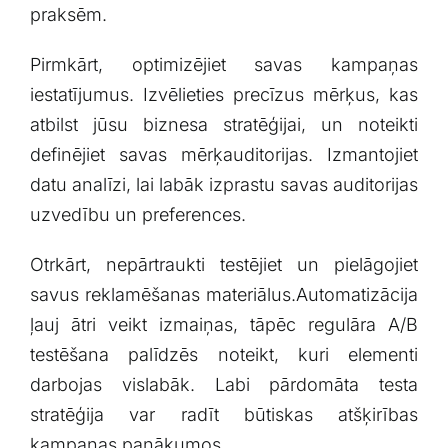
⁢praksēm. ⁤
Pirmkārt, optimizējiet savas kampaņas
iestatījumus. Izvēlieties precīzus mērķus, kas
atbilst jūsu ​biznesa stratēģijai, ​un noteikti
definējiet ⁤savas mērķauditorijas. Izmantojiet
datu analīzi, lai labāk izprastu savas auditorijas
‌uzvedību un preferences.
Otrkārt,⁤ nepārtraukti testējiet un pielāgojiet
savus reklamēšanas materiālus.Automatizācija
ļauj ātri ⁣veikt ⁣izmaiņas, tāpēc regulāra ‍A/B
⁤testēšana palīdzēs noteikt, kuri elementi
darbojas vislabāk. ⁣Labi ⁢pārdomāta testa‌
stratēģija⁣ var radīt būtiskas atšķirības
kampaņas panākumos.