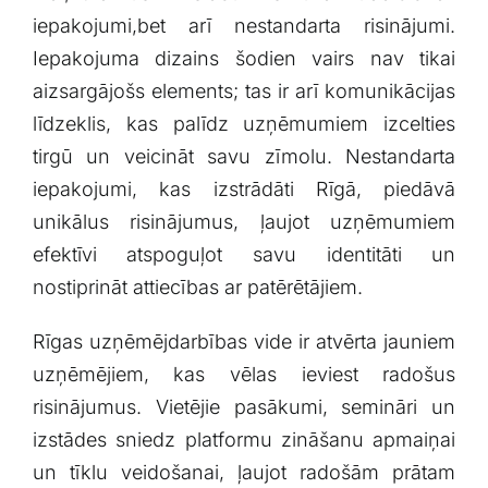
iepakojumi,bet arī nestandarta risinājumi.
Iepakojuma dizains​ šodien vairs ‌nav tikai
aizsargājošs elements; tas ir arī komunikācijas
līdzeklis, kas palīdz uzņēmumiem izcelties
tirgū un veicināt savu zīmolu. Nestandarta
iepakojumi, kas⁣ izstrādāti Rīgā, piedāvā
unikālus risinājumus, ļaujot uzņēmumiem
efektīvi atspoguļot savu identitāti un
nostiprināt attiecības ar patērētājiem.
Rīgas uzņēmējdarbības vide ir atvērta jauniem
uzņēmējiem, kas vēlas ⁣ieviest radošus​
risinājumus. Vietējie pasākumi, semināri un
izstādes sniedz platformu zināšanu apmaiņai
un tīklu veidošanai, ļaujot radošām prātam