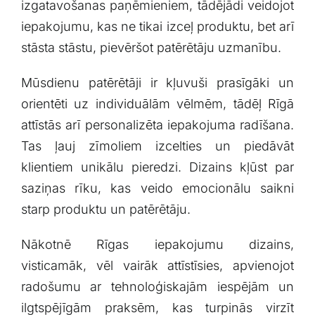
izgatavošanas‌ paņēmieniem, tādējādi veidojot
iepakojumu, kas ne tikai izceļ produktu,‍ bet⁢ arī
stāsta ‌stāstu, pievēršot patērētāju uzmanību.
Mūsdienu patērētāji ‌ir kļuvuši prasīgāki ‍un
orientēti uz individuālām vēlmēm, tādēļ Rīgā
attīstās arī personalizēta iepakojuma radīšana.
Tas ļauj⁢ zīmoliem izcelties un piedāvāt​
klientiem unikālu pieredzi. Dizains kļūst par
saziņas rīku, kas veido emocionālu saikni
⁤starp produktu⁢ un patērētāju.
Nākotnē‌ Rīgas iepakojumu dizains,
visticamāk, vēl vairāk attīstīsies, ⁢apvienojot
radošumu ar tehnoloģiskajām iespējām un
ilgtspējīgām praksēm, kas turpinās⁤ virzīt