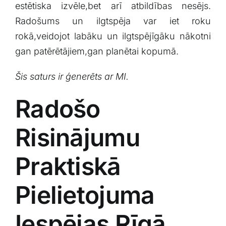
estētiska ⁤izvēle,bet arī atbildības nesējs.
‌Radošums un ‌ilgtspēja‌ var iet roku
rokā,veidojot labāku un ilgtspējīgāku⁤ nākotni
gan ⁤patērētājiem,gan planētai kopumā.
Šis‌ saturs ir ‍ģenerēts⁤ ar MI.
Radošo
Risinājumu
Praktiskā
Pielietojuma
Iespējas Rīgā