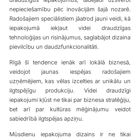
nepieciešamību ‍pēc inovācijām šajā nozarē.
Radošajiem speciālistiem jāatrod jauni veidi, kā
iepakojumā iekļaut videi draudzīgas
tehnoloģijas un risinājumus, saglabājot ‍dizaina
pievilcību‍ un daudzfunkcionalitāti.
Rīgā šī tendence ‍ienāk arī lokālā biznesā,
veidojot jaunas iespējas radošajiem
uzņēmējiem, kas vēlas izcelties ar unikālu un
ilgtspējīgu​ produkciju. Videi draudzīgi
iepakojumi kļūst ne tikai ⁤par biznesa stratēģiju,
bet arī par kultūras mēģinājumu veidot‌
sabiedrībā ilgtspējas apziņu.
Mūsdienu iepakojuma dizains ir ne tikai