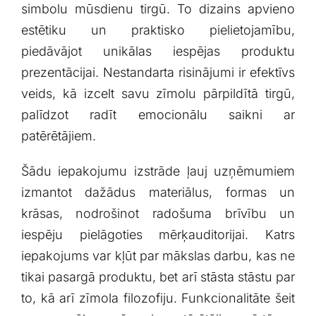
simbolu mūsdienu tirgū. To dizains apvieno
estētiku un praktisko pielietojamību,
piedāvājot unikālas iespējas produktu
prezentācijai. ‌Nestandarta risinājumi ir efektīvs
veids,‌ kā izcelt savu zīmolu pārpildītā tirgū,
palīdzot⁣ radīt emocionālu saikni ar
patērētājiem.
Šādu iepakojumu ‌izstrāde ļauj uzņēmumiem
izmantot ‍dažādus⁢ materiālus, formas un
krāsas,⁢ nodrošinot radošuma brīvību un
iespēju pielāgoties mērķauditorijai. Katrs
iepakojums var kļūt par mākslas darbu, kas ne
tikai pasargā produktu,⁤ bet arī stāsta stāstu par
to, kā arī zīmola filozofiju. Funkcionalitāte šeit⁢