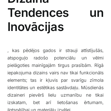
Tendences un
Inovācijas
,​ kas pēdējos gados ir ⁣strauji attīstījušās,
atspoguļo radošo potenciālu un vēlmi
pielāgoties mainīgajām tirgus prasībām. Rīgā
iepakojuma dizains vairs⁣ nav tikai funkcionāls
elements; tas ir kļuvis par​ svarīgu zīmola
identitātes un estētikas sastāvdaļu. Mūsdienās
dizaineri pievērš lielu uzmanību ne tikai
izskatam, bet arī lietošanas ērtumam,
ilgtspējībai un materiālu izvēlei.