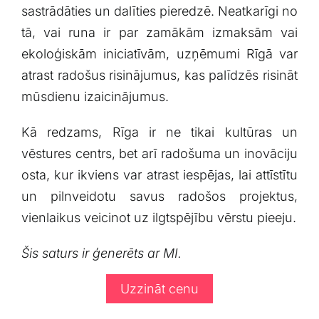
⁤sastrādāties un dalīties pieredzē. Neatkarīgi no
tā, vai runa ir par zamākām izmaksām vai
ekoloģiskām iniciatīvām, uzņēmumi Rīgā var​
atrast radošus risinājumus, kas palīdzēs risināt
mūsdienu izaicinājumus.
Kā ⁤redzams, Rīga ir ne ⁣tikai‌ kultūras un
vēstures centrs, bet arī radošuma un inovāciju
osta, kur ikviens var ⁢atrast iespējas, lai attīstītu
un pilnveidotu savus radošos projektus,
vienlaikus veicinot uz ilgtspējību vērstu pieeju.⁤
Šis saturs ir ģenerēts ar MI.
Uzzināt cenu