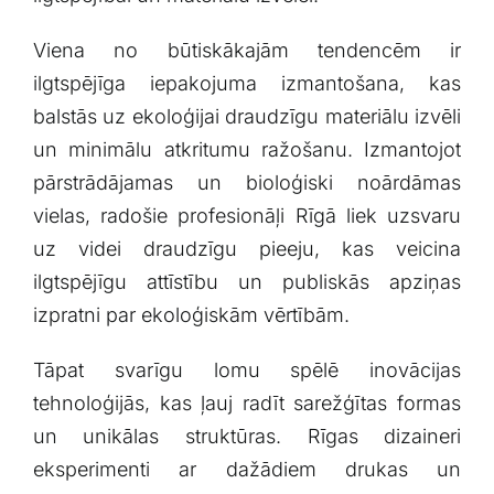
Viena no ⁢būtiskākajām tendencēm ir
ilgtspējīga iepakojuma izmantošana, kas
balstās ​uz ekoloģijai draudzīgu materiālu izvēli
un minimālu atkritumu ražošanu. Izmantojot
pārstrādājamas un ⁣bioloģiski noārdāmas
vielas, radošie profesionāļi⁢ Rīgā liek uzsvaru
uz videi draudzīgu​ pieeju, kas veicina‌
ilgtspējīgu attīstību un ⁣publiskās apziņas
izpratni par ⁤ekoloģiskām vērtībām.
Tāpat svarīgu lomu spēlē inovācijas
tehnoloģijās, kas ļauj radīt sarežģītas formas
un unikālas struktūras. Rīgas dizaineri⁣
eksperimenti ar dažādiem drukas un