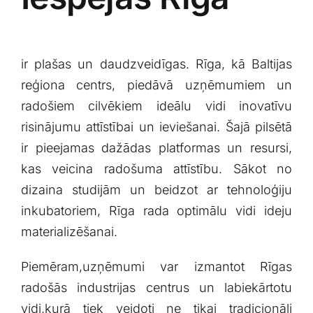
ir plašas un daudzveidīgas. Rīga, kā Baltijas
⁤reģiona centrs, piedāvā uzņēmumiem un
radošiem cilvēkiem ideālu ​vidi inovatīvu
risinājumu attīstībai un ieviešanai.⁤ Šajā pilsētā
ir pieejamas dažādas platformas un resursi,‍
kas veicina radošuma ⁣attīstību. Sākot no
dizaina studijām un beidzot ar tehnoloģiju
inkubatoriem, Rīga⁢ rada optimālu vidi⁢ ideju
materializēšanai.
Piemēram,uzņēmumi var izmantot Rīgas​
radošās industrijas centrus un labiekārtotu
vidi,kurā⁤ tiek veidoti ‌ne tikai tradicionāli