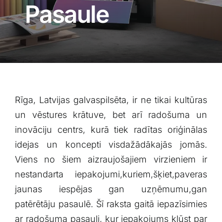
Blogs
Pasaule
Attēlu galerija
Video galerija
Rīga, Latvijas galvaspilsēta, ir ne tikai kultūras
Par mums
un vēstures krātuve, bet arī​ radošuma un
inovāciju centrs, kurā tiek radītas oriģinālas
Vakances
idejas un koncepti visdažādākajās jomās.
Viens no ‍šiem aizraujošajiem virzieniem ir
BUJ
nestandarta iepakojumi,kuriem,šķiet,paveras
jaunas iespējas gan uzņēmumu,gan
Kontakti
patērētāju ⁣pasaulē. Šī raksta gaitā iepazīsimies
ar radošuma pasauli, kur iepakojums ​kļūst par⁣