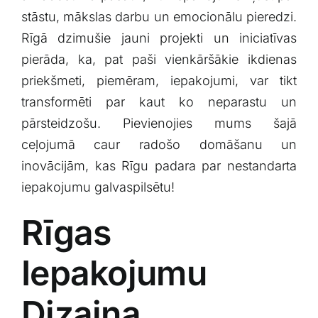
Klientu portāls
stāstu, mākslas darbu un emocionālu‍ pieredzi.
Rīgā dzimušie​ jauni projekti un iniciatīvas
pierāda, ka, pat paši vienkāršākie ikdienas
English
priekšmeti, piemēram, iepakojumi, var tikt
transformēti par kaut ko neparastu un
pārsteidzošu. Pievienojies mums šajā
ceļojumā‌ caur radošo‍ domāšanu ​un
inovācijām, kas Rīgu⁢ padara par nestandarta⁣
iepakojumu galvaspilsētu!
Rīgas
Iepakojumu
Dizaina