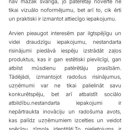
nav mazāk svarīga, jo ​patērētāji novērtē ne
tikai vizuālo noformējumu, bet arī to, cik ērti
un praktiski ir izmantot ⁣attiecīgo⁢ iepakojumu.
Arvien pieaugot interesēm⁣ par ilgtspējīgu un
videi draudzīgu iepakojumu, nestandarta
risinājumi piedāvā iespēju⁢ izstrādāt zaļos
produktus, kas ir gan estētiski pievilcīgi, gan
atbilst ⁢mūsdienu patērētāju prasībām.
Tādējādi, izmantojot radošus risinājumus,
uzņēmumi var ne ⁤tikai palielināt savu⁣
konkurētspēju, bet ​arī atbalstīt sociālo
atbildību.nestandarta iepakojumi ir
nepārtraukta inovāciju un⁢ radošuma avots,
‍kas palīdz ⁤uzņēmumiem izcelties un veidot
spēcīgu zīmola identitāti.To pielietojums ir