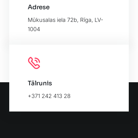
Adrese
Leaflet
|
Map tiles by
CARTO
, under
CC BY 3.0
. Data by
OpenStreetMap
, under ODbL.
Mūkusalas iela 72b, Rīga, LV-
1004
Tālrunis
+371 242 413 28