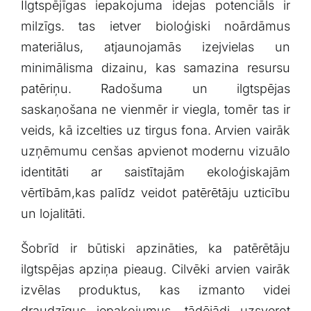
Ilgtspējīgas iepakojuma idejas potenciāls ir
milzīgs. tas ‌ietver bioloģiski‍ noārdāmus
materiālus, atjaunojamās izejvielas un
minimālisma dizainu, kas samazina resursu
patēriņu. Radošuma un ilgtspējas
‍saskaņošana‌ ne vienmēr ir viegla, tomēr tas ir
veids,⁣ kā izcelties uz tirgus fona. ‌Arvien vairāk
uzņēmumu ‌cenšas apvienot modernu vizuālo
identitāti ar saistītajām ekoloģiskajām
vērtībām,kas palīdz veidot patērētāju uzticību
un lojalitāti.
Šobrīd ir⁤ būtiski apzināties,‍ ka patērētāju
ilgtspējas apziņa pieaug. Cilvēki arvien vairāk
izvēlas produktus, kas izmanto videi
⁤draudzīgus iepakojumus,⁣ tādējādi uzsverot