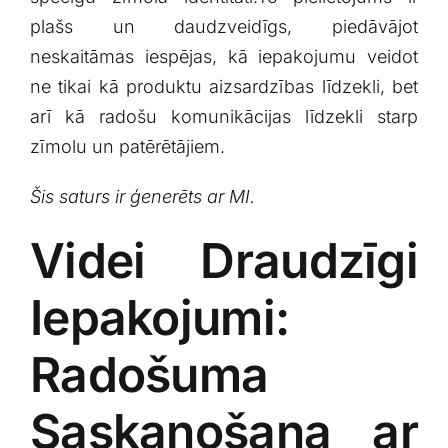
plašs un ⁤daudzveidīgs, ⁣piedāvājot
neskaitāmas iespējas, kā iepakojumu veidot
ne tikai kā produktu aizsardzības⁤ līdzekli,⁤ bet
‌arī kā radošu ⁣komunikācijas ⁤līdzekli starp
zīmolu un patērētājiem. ⁣
Šis saturs ⁣ir ģenerēts ar MI.
Videi Draudzīgi
Iepakojumi:
Radošuma
Saskaņošana ar