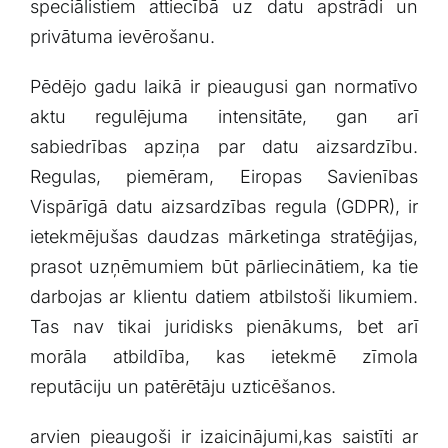
speciālistiem attiecībā uz datu apstrādi un
privātuma ievērošanu.
Pēdējo gadu laikā ir pieaugusi gan ​normatīvo
aktu ⁣regulējuma intensitāte, gan arī
sabiedrības apziņa par datu aizsardzību.
Regulas, piemēram, ‍Eiropas Savienības
Vispārīgā ⁤datu aizsardzības regula (GDPR), ir‍
ietekmējušas daudzas mārketinga stratēģijas,
prasot ⁢uzņēmumiem būt pārliecinātiem, ka tie
darbojas ar ​klientu ​datiem atbilstoši⁤ likumiem.
Tas nav tikai juridisks pienākums, bet arī
morāla atbildība,‌ kas ietekmē zīmola
reputāciju⁣ un patērētāju uzticēšanos.
arvien pieaugoši ir izaicinājumi,kas saistīti ar