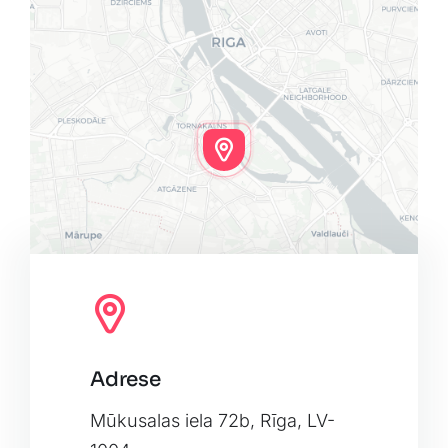
Adrese
Leaflet
|
Map tiles by
CARTO
, under
CC BY 3.0
. Data by
OpenStreetMap
, under ODbL.
Mūkusalas iela 72b, Rīga, LV-