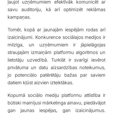
ļaujot uzņēmumiem efektīvāk komunicēt ar
savu auditoriju, kā arī optimizēt reklāmas⁤
kampaņas.
Tomēr, kopā ar jaunajām iespējām rodas arī
izaicinājumi. ‍Konkurence sociālajos medijos ir
⁣milzīga, un uzņēmumiem ir ‌jāpielāgojas
straujajām izmaiņām platformu algoritmos un
‌lietotāju uzvedībā. Turklāt ir svarīgi ievērot
privātuma ⁣un datu aizsardzības noteikumus,
jo ​potenciālo patērētāju bažas par saviem
datiem kļūst aizvien izteiktākas.
Kopumā sociālo mediju platformu attīstība ir​
būtiski mainījusi mārketinga ainavu, piedāvājot
gan ‍jaunas iespējas, gan izaicinājumus.