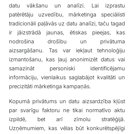
‌datu vākšanu un analīzi.⁤ Lai ⁤izprastu
patērētāju uzvedību, mārketinga speciālisti
tradicionāli paļāvās uz datu analīzi, taču ⁢tagad​
ir jāizstrādā jaunas, ētiskas​ pieejas, kas
nodrošina drošību un privātuma
aizsargāšanu. Tas var iekļaut tehnoloģiju
izmantošanu, kas ļauj anonimizēt‌ datus vai
samazināt personiski identificējamu
‌informāciju, vienlaikus saglabājot kvalitāti un
precizitāti mārketinga kampaņās.
Kopumā privātums un datu aizsardzība kļūst
par ⁢svarīgu faktoru ne tikai normatīvo aktu
izpildē, bet arī zīmolu stratēģijā.
Uzņēmumiem, kas vēlas⁣ būt konkurētspējīgi