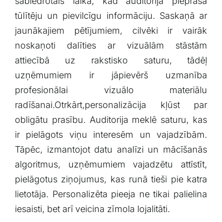
sabiedrotais laikā, kad auditorija⁢ pieprasa
tūlītēju un pievilcīgu informāciju. Saskaņā ar
jaunākajiem pētījumiem, cilvēki ir vairāk
noskaņoti dalīties⁣ ar vizuālām stāstām
attiecībā uz rakstisko saturu, tādēļ
uzņēmumiem ir jāpievērš uzmanība
profesionālai vizuālo materiālu
radīšanai.Otrkārt,personalizācija kļūst par
obligātu​ prasību. Auditorija ‍meklē saturu, kas
ir pielāgots viņu interesēm un vajadzībām.
Tāpēc, izmantojot‌ datu analīzi​ un mācīšanās
algoritmus, uzņēmumiem vajadzētu⁣ attīstīt,
pielāgotus ziņojumus, kas runā tieši pie katra
lietotāja. Personalizēta pieeja ne tikai palielina⁤
iesaisti, ⁣bet arī veicina zīmola lojalitāti.