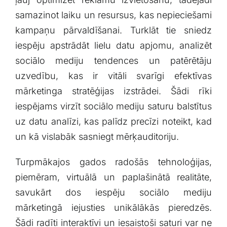
samazinot laiku un resursus, kas⁤ nepieciešami‍
kampaņu pārvaldīšanai. Turklāt tie sniedz
iespēju apstrādāt lielu datu apjomu, analizēt
sociālo mediju tendences⁤ un​ patērētāju
uzvedību, ⁤kas ir vitāli svarīgi efektīvas
‍mārketinga stratēģijas ⁣izstrādei. Šādi rīki
iespējams⁤ virzīt sociālo mediju saturu balstītus
uz datu analīzi, kas palīdz precīzi noteikt, kad
un kā vislabāk sasniegt mērķauditoriju.
Turpmākajos gados radošās tehnoloģijas,⁤
piemēram,⁣ virtuālā ⁤un paplašinātā realitāte,
savukārt dos iespēju sociālo mediju
mārketingā iejusties unikālākās⁤ pieredzēs.
⁢Šādi radīti interaktīvi un ⁤iesaistoši saturi var ne