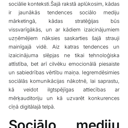
sociālie konteksti.Šajā rakstā aplūkosim, kādas
Klientu portāls
ir jaunākās tendences sociālo mediju‌
mārketingā, kādas stratēģijas būs
English
vissvarīgākās, un ar kādiem ‌izaicinājumiem
uzņēmējiem nāksies saskarties šajā strauji
mainīgajā vidē. Aiz katras tendences un
izaicinājuma slēpjas ne tikai tehnoloģiska
attīstība, bet arī cilvēku emocionālā ⁣piesaiste
un sabiedrības ⁢vērtību maiņa. ​Iegremdēsimies
sociālās komunikācijas nākotnē, lai saprastu,
kā veidot ilgtspējīgas attiecības ar
mērķauditoriju un kā uzvarēt‌ konkurences
cīņā⁤ digitālajā telpā.
Sociālo mediju