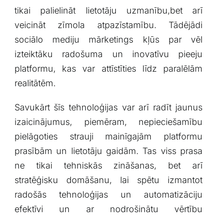
tikai palielināt lietotāju uzmanību,bet arī
veicināt zīmola atpazīstamību. Tādējādi
sociālo mediju mārketings kļūs par ⁣vēl
izteiktāku radošuma un inovatīvu pieeju
platformu, kas var attīstīties līdz paralēlām
realitātēm.
Savukārt šīs tehnoloģijas var arī radīt jaunus
izaicinājumus, piemēram, nepieciešamību
pielāgoties strauji mainīgajām platformu
prasībām ⁤un lietotāju gaidām. Tas viss prasa
ne tikai tehniskās zināšanas, bet arī
stratēģisku domāšanu, lai spētu izmantot
‍radošās tehnoloģijas ⁢un​ automatizāciju
efektīvi ‍un ar nodrošinātu vērtību