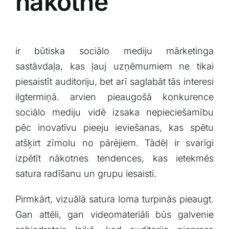
‌nākotnē
ir būtiska sociālo mediju mārketinga
sastāvdaļa,​ kas ļauj uzņēmumiem ne ⁣tikai
piesaistīt auditoriju, bet ⁤arī saglabāt tās interesi
ilgtermiņā. arvien pieaugošā konkurence
sociālo mediju vidē izsaka nepieciešamību
pēc inovatīvu pieeju ​ieviešanas, kas spētu
atšķirt zīmolu no pārējiem. Tādēļ ir svarīgi
izpētīt nākotnes tendences, kas ietekmēs
satura radīšanu​ un grupu iesaisti.
Pirmkārt, vizuālā⁢ satura loma turpinās pieaugt.
Gan attēli, gan videomateriāli būs galvenie