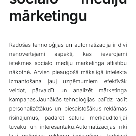
mārketingu
Radošās tehnoloģijas un automatizācija ir divi
nenovērtējami aspekti, kas ievērojami
ietekmēs sociālo‍ mediju mārketinga attīstību
nākotnē. Arvien pieaugošā mākslīgā ⁢intelekta
izmantošana ļauj uzņēmumiem efektīvāk
veidot, pārvaldīt ‍un analizēt mārketinga
kampaņas.Jaunākās tehnoloģijas palīdz radīt
personalizētākus un piesaistošākus reklāmas
risinājumus, padarot⁤ saturu mērķauditorijai
tuvāku⁣ un interesantāku.Automatizācijas⁢ rīki
ļauj optimizēt reklāmu izvietošanu, tādējādi