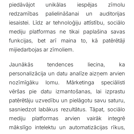
piedāvājot⁣ unikālas iespējas zīmolu
redzamības palielināšanai un auditorijas
iesaistei. Līdz ar tehnoloģiju attīstību, sociālo
mediju platformas ne tikai paplašina savas
funkcijas, bet arī ⁤maina to, kā patērētāji
mijiedarbojas ​ar zīmoliem.
Jaunākās tendences liecina, ka
personalizācija un datu analīze ⁣aizņem‌ arvien
nozīmīgāku lomu. Mārketinga ⁢speciālisti
vēršas pie datu izmantošanas, lai izprastu
patērētāju uzvedību un pielāgotu savu saturu,
⁢sasniedzot labākus rezultātus. Tāpat, sociālo
‌mediju platformas arvien vairāk integrē
mākslīgo intelektu un automatizācijas rīkus,