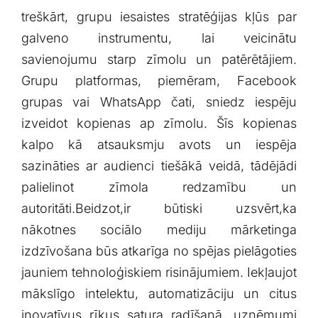
treškārt, grupu iesaistes stratēģijas kļūs par
galveno instrumentu, lai veicinātu⁣
savienojumu⁣ starp zīmolu un patērētājiem.
Grupu platformas, piemēram, Facebook
grupas vai WhatsApp čati, sniedz iespēju
izveidot kopienas ap zīmolu. ⁣Šīs kopienas
kalpo kā atsauksmju avots un iespēja
sazināties ar audienci tiešākā veidā, tādējādi
palielinot‌ zīmola redzamību un
‍autoritāti.Beidzot,ir būtiski uzsvērt,ka
nākotnes sociālo mediju mārketinga
izdzīvošana‍ būs atkarīga no spējas pielāgoties
jauniem tehnoloģiskiem risinājumiem. Iekļaujot
mākslīgo intelektu, automatizāciju un citus
inovatīvus rīkus satura radīšanā, uzņēmumi