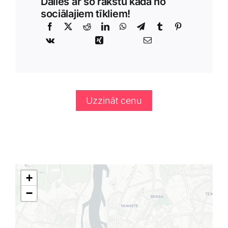
Dalies ar šo rakstu kādā no
sociālajiem tīkliem!
Uzzināt cenu
+
−