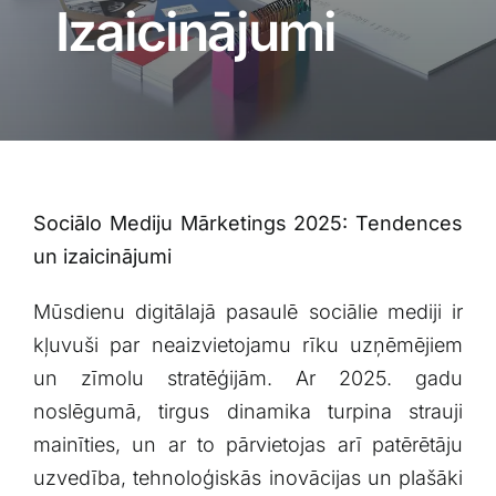
Blogs
Izaicinājumi
Attēlu galerija
Video galerija
Sociālo Mediju Mārketings‌ 2025: Tendences
Par mums
un izaicinājumi
Vakances
Mūsdienu digitālajā pasaulē sociālie mediji ir
kļuvuši par neaizvietojamu rīku uzņēmējiem
BUJ
un zīmolu stratēģijām. Ar 2025. gadu
noslēgumā, tirgus‍ dinamika turpina strauji
mainīties, un ar to pārvietojas arī patērētāju
Kontakti
uzvedība, tehnoloģiskās⁢ inovācijas‌ un plašāki