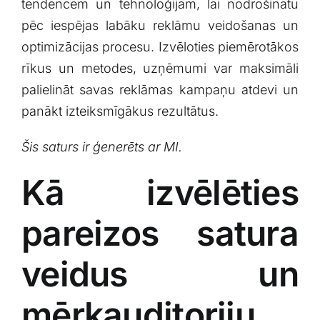
‍tendencēm un tehnoloģijām, lai ‌nodrošinātu
pēc iespējas labāku‌ reklāmu veidošanas un
optimizācijas​ procesu. Izvēloties piemērotākos
rīkus un ⁤metodes, uzņēmumi var maksimāli
palielināt‌ savas reklāmas⁣ kampaņu atdevi un
panākt izteiksmīgākus rezultātus.
Šis saturs ir‍ ģenerēts ar MI.
Kā izvēlēties
pareizos satura
veidus un
mērķauditoriju