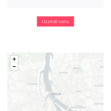
Uzzināt cenu
+
−