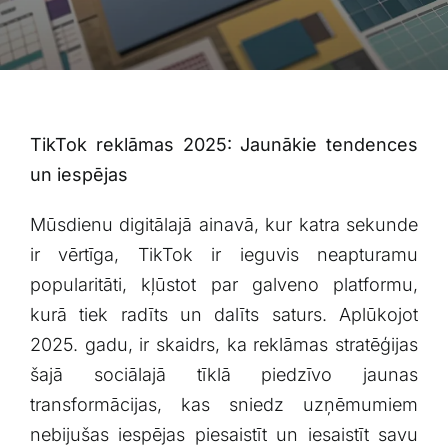
Blogs
Attēlu galerija
Video galerija
TikTok ⁤reklāmas 2025: Jaunākie tendences
un iespējas
Par mums
Mūsdienu digitālajā ainavā, ⁤kur katra sekunde
ir‍ vērtīga, TikTok ir ieguvis neapturamu
Vakances
popularitāti, kļūstot par galveno platformu,
kurā tiek radīts un⁤ dalīts saturs. ⁤Aplūkojot
BUJ
2025. gadu, ir skaidrs, ka ⁤reklāmas stratēģijas‍
šajā⁤ sociālajā tīklā piedzīvo jaunas
Kontakti
transformācijas, kas sniedz uzņēmumiem
nebijušas iespējas piesaistīt un iesaistīt savu