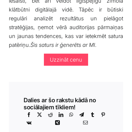
iesaisti, ⁤bet arī veidot ilgtspējīgu zīmola
klātbūtni digitālajā vidē. Tāpēc ir⁢ būtiski‍
regulāri analizēt rezultātus un pielāgot
stratēģijas, ņemot vērā auditorijas pārmaiņas
un jaunas tendences, kas⁣ var ietekmēt satura
patēriņu.
Šis⁤ saturs⁢ ir‍ ģenerēts⁤ ar MI.
Uzzināt cenu
Dalies ar šo rakstu kādā no
sociālajiem tīkliem!