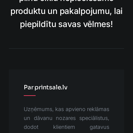
produktu un pakalpojumu, lai
piepildītu savas vēlmes!
Par printsale.lv
Uzņēmums, kas apvieno reklāmas
un dāvanu nozares speciālistus,
dodot klientiem gatavus