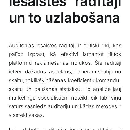
iesaistes rādītāji
un to uzlabošana
Auditorijas iesaistes rādītāji ir būtiski rīki, kas
palīdz izprast, kā efektīvi izmantot tiktok
platformu⁢ reklamēšanas ⁢nolūkos. Šie⁢ rādītāji
ietver dažādus aspektus,piemēram,skatījumu
skaitu,noklikšķināšanas koeficientu,komandu ​
skaitu un dalīšanās statistiku. To analīze ļauj
marketinga speciālistiem noteikt, cik labi viņu
saturs sasniedz auditoriju un kādas metodes ir
visefektīvākās.
Lai uzlabotu auditorijas iesaistes rādītājus,​ ir