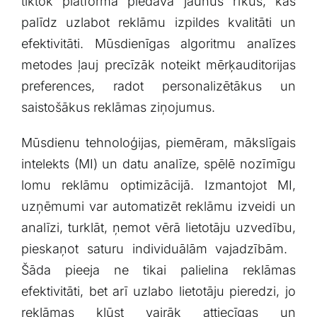
tiktok platforma piedāvā jaunus rīkus,⁣ kas
‌palīdz uzlabot reklāmu izpildes kvalitāti un
‍efektivitāti.⁣ Mūsdienīgas algoritmu analīzes
metodes ‌ļauj precīzāk noteikt mērķauditorijas
preferences, radot personalizētākus ⁣un
saistošākus⁣ reklāmas ziņojumus.
Mūsdienu⁢ tehnoloģijas, piemēram, mākslīgais‌
intelekts ⁢(MI)⁢ un datu analīze, spēlē nozīmīgu
lomu reklāmu optimizācijā.‌ Izmantojot MI,
uzņēmumi⁣ var automatizēt reklāmu izveidi⁣ un
analīzi, turklāt, ņemot⁤ vērā lietotāju ​uzvedību,
pieskaņot saturu individuālām vajadzībām. ​
Šāda ​pieeja ne ⁣tikai palielina reklāmas
efektivitāti, bet arī uzlabo⁢ lietotāju pieredzi, jo
reklāmas kļūst vairāk attiecīgas⁤ un