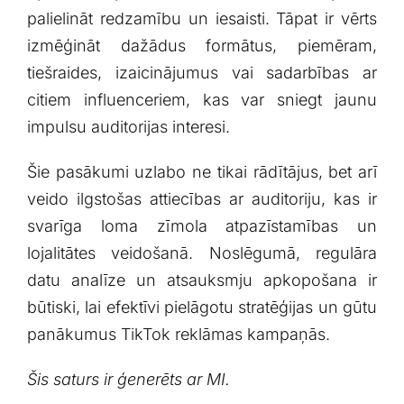
palielināt redzamību un iesaisti. Tāpat ir⁤ vērts
izmēģināt dažādus ‍formātus,‍ piemēram,
tiešraides, izaicinājumus vai sadarbības ar
citiem⁤ influenceriem, ⁣kas var sniegt⁣ jaunu
impulsu auditorijas interesi.
Šie pasākumi uzlabo ne tikai rādītājus, bet arī⁤
veido ‍ilgstošas ‌attiecības ar auditoriju, kas ir
svarīga loma zīmola atpazīstamības ‌un
lojalitātes veidošanā. Noslēgumā, regulāra
datu analīze un ​atsauksmju apkopošana ir
būtiski, lai efektīvi pielāgotu stratēģijas un gūtu‍
panākumus‍ TikTok ‍reklāmas kampaņās.
Šis saturs ⁢ir ģenerēts ar MI.