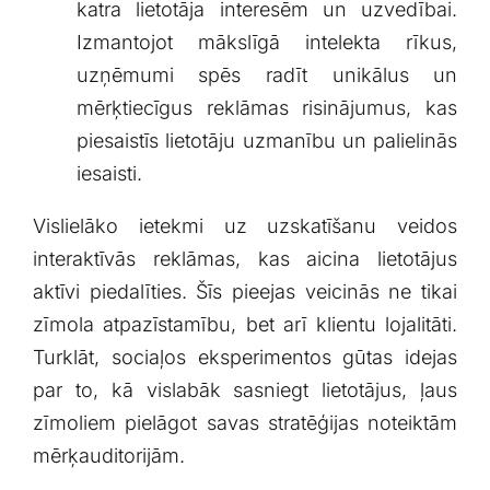
katra lietotāja interesēm un ‍uzvedībai.
Izmantojot mākslīgā intelekta rīkus,
uzņēmumi spēs radīt unikālus un
mērķtiecīgus‍ reklāmas risinājumus, kas
piesaistīs lietotāju uzmanību un ⁤palielinās
iesaisti.
Vislielāko ietekmi uz uzskatīšanu ⁤veidos
interaktīvās reklāmas, kas ⁤aicina ‌lietotājus
aktīvi piedalīties. Šīs pieejas veicinās ne tikai
zīmola atpazīstamību,⁣ bet arī ⁢klientu ⁢lojalitāti.
‌Turklāt, sociaļos eksperimentos gūtas idejas⁢
par to, kā ⁤vislabāk sasniegt lietotājus,⁢ ļaus
⁤zīmoliem pielāgot savas stratēģijas noteiktām
⁢mērķauditorijām.