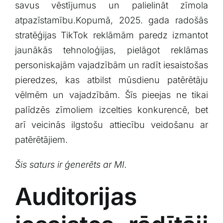
⁢savus vēstījumus un‌ palielināt zīmola
atpazīstamību.Kopumā, 2025. gada radošās
stratēģijas ‍TikTok reklāmām paredz izmantot
jaunākās tehnoloģijas, pielāgot reklāmas
personiskajām vajadzībām un radīt iesaistošas
pieredzes, kas atbilst mūsdienu patērētāju
vēlmēm un ‌vajadzībām. Šīs pieejas ne tikai
palīdzēs ‌zīmoliem izcelties konkurencē, bet
arī veicinās ilgstošu ‍attiecību‍ veidošanu ⁤ar
patērētājiem.
Šis saturs ir⁢ ģenerēts ar MI.
Auditorijas