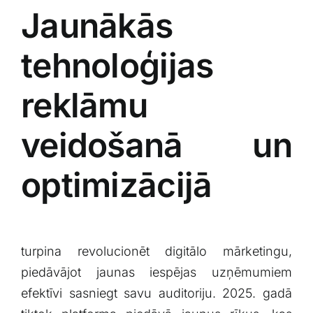
Jaunākās
tehnoloģijas‍
reklāmu
veidošanā un
optimizācijā
turpina revolucionēt digitālo‍ mārketingu,
⁤piedāvājot jaunas​ iespējas uzņēmumiem
efektīvi sasniegt‍ savu auditoriju.​ 2025. gadā