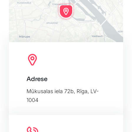
Adrese
Leaflet
|
Map tiles by
CARTO
, under
CC BY 3.0
. Data by
OpenStreetMap
, under ODbL.
Mūkusalas iela 72b, Rīga, LV-
1004