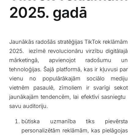
2025. gadā
Jaunākās radošās stratēģijas TikTok reklāmām
2025. ⁢ iezīmē revolucionāru virzību ⁤digitālajā
mārketingā, apvienojot radošumu un⁣
tehnoloģijas. Šajā platformā, kas ​ir kļuvusi par
vienu no ⁢populārākajām sociālo ‍mediju
vietnēm pasaulē, zīmoliem ir ‌svarīgi sekot
jaunākajām tendencēm, lai efektīvi ‌sasniegtu ​
savu ⁣auditoriju.
būtiska uzmanība tiks pievērsta
personalizētām reklāmām, kas pielāgojas