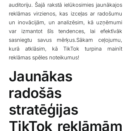
auditoriju.⁢ Šajā ⁢rakstā ielūkosimies jaunākajos
Klientu portāls
reklāmas virzienos, kas izceļas ‌ar radošumu
‌un inovācijām, ⁤un​ analizēsim, kā uzņēmumi
English
var izmantot šīs tendences, lai efektīvāk
sasniegtu savus mērķus.Sākam⁢ ceļojumu,
kurā atklāsim, kā TikTok turpina mainīt
reklāmas spēles noteikumus!
Jaunākas
⁤radošās⁣
stratēģijas
TikTok reklāmām