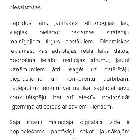
piesaistošas.
Papildus tam, jaunākās tehnoloģijas ļauj⁤
vieglāk pielāgot reklāmas stratēģiju
mainīgajiem tirgus apstākļiem. ‌Dinamiskas
reklāmas, kas adaptējas ​reālā laika datos,
nodrošina lielāku‌ reakcijas ātrumu, ļaujot
uzņēmumiem ātri reaģēt ⁤uz patērētāju
⁣pieprasījumu un konkurentu ⁣darbībām.
Tādējādi uzņēmumi var ⁣ne tikai saglabāt savu
konkurētspēju, bet arī efektīvi nodrošināt
ilgtermiņa attiecības ar⁤ saviem klientiem.
Šajā strauji mainīgajā digitālajā vidē ir
nepieciešams pastāvīgi sekot jaunākajām