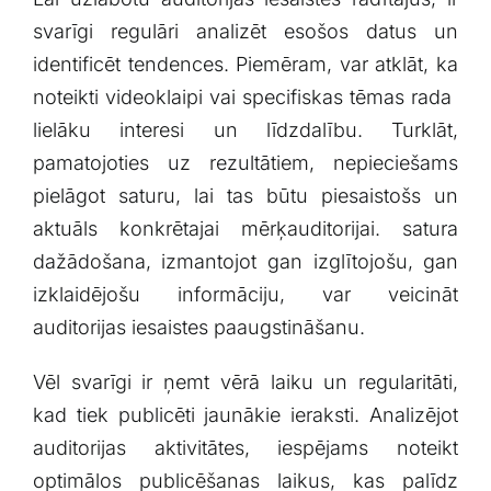
svarīgi​ regulāri analizēt esošos ⁢datus ⁢un
identificēt tendences. Piemēram, var atklāt, ka
noteikti videoklaipi vai specifiskas tēmas ⁢rada ​
lielāku interesi un ⁢līdzdalību. Turklāt,
pamatojoties uz⁣ rezultātiem, nepieciešams
pielāgot saturu, lai ⁣tas būtu piesaistošs un
aktuāls konkrētajai mērķauditorijai. satura
dažādošana, izmantojot⁢ gan izglītojošu, gan
izklaidējošu informāciju,⁣ var ⁢veicināt
⁣auditorijas ‍iesaistes paaugstināšanu.
Vēl​ svarīgi ir ņemt vērā laiku⁣ un regularitāti,
kad tiek⁢ publicēti jaunākie ⁣ieraksti.‌ Analizējot‍
auditorijas aktivitātes, iespējams⁣ noteikt
‌optimālos ‌publicēšanas laikus, kas palīdz