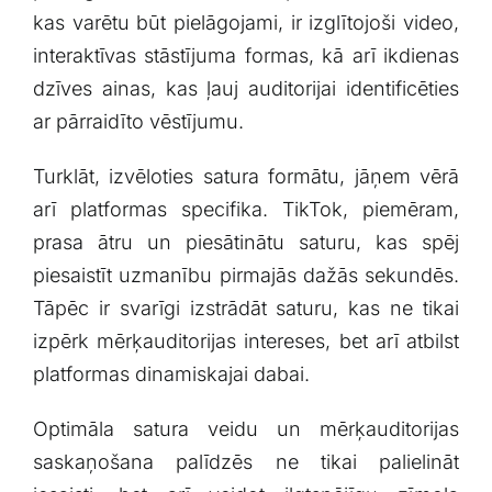
kas varētu ​būt pielāgojami, ir ⁣izglītojoši video,
interaktīvas stāstījuma formas, kā arī ikdienas
dzīves ainas,‍ kas ļauj auditorijai identificēties
‌ar pārraidīto vēstījumu.
Turklāt, izvēloties satura formātu, jāņem vērā
arī platformas specifika. TikTok, piemēram,
prasa‌ ātru un ⁤piesātinātu saturu, ​kas spēj
piesaistīt⁤ uzmanību pirmajās ⁢dažās sekundēs.
Tāpēc ir svarīgi ⁣izstrādāt ⁣saturu, kas ne tikai
izpērk mērķauditorijas intereses, bet arī atbilst
platformas dinamiskajai dabai.
Optimāla ⁣satura veidu un mērķauditorijas
saskaņošana palīdzēs ne tikai palielināt‌