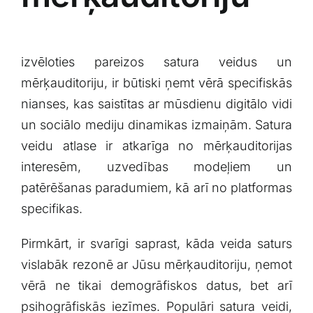
izvēloties pareizos satura veidus un‌
mērķauditoriju, ir būtiski‌ ņemt ‍vērā⁤ specifiskās
nianses, ​kas saistītas ar mūsdienu digitālo vidi
un ‌sociālo mediju dinamikas izmaiņām. Satura
veidu atlase ir atkarīga no mērķauditorijas
⁤interesēm, uzvedības modeļiem un‍
patērēšanas paradumiem, kā⁤ arī no platformas
specifikas.
Pirmkārt, ir svarīgi saprast, kāda veida saturs
vislabāk‍ rezonē ar Jūsu mērķauditoriju, ‍ņemot
vērā ne tikai ⁤demogrāfiskos datus, bet‌ arī‍
psihogrāfiskās iezīmes. Populāri‌ satura veidi,