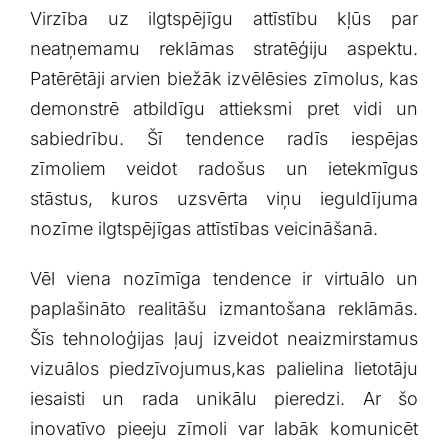
Virzība uz ilgtspējīgu ⁣attīstību ⁢kļūs par
neatņemamu ⁢reklāmas stratēģiju aspektu.
Patērētāji arvien ‍biežāk izvēlēsies zīmolus, kas
demonstrē atbildīgu⁢ attieksmi pret ⁣vidi un
sabiedrību. Šī tendence radīs iespējas
zīmoliem‌ veidot radošus ⁣un ietekmīgus
stāstus, kuros uzsvērta⁢ viņu ieguldījuma
nozīme ilgtspējīgas attīstības veicināšanā.
Vēl viena‌ nozīmīga tendence ir virtuālo un⁢
paplašināto ⁢realitāšu‌ izmantošana reklāmās.
Šīs tehnoloģijas​ ļauj⁢ izveidot neaizmirstamus
vizuālos piedzīvojumus,kas palielina lietotāju
‌iesaisti un rada​ unikālu pieredzi. ‌Ar šo
inovatīvo ‌pieeju zīmoli var labāk komunicēt