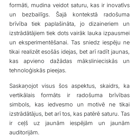
formāti,‍ mudina⁣ veidot ⁢saturu, ‌kas ir ‌inovatīvs⁤
un bezbailīgs. ⁤Šajā kontekstā⁣ radošuma⁢
brīvība tiek​ paplašināta, jo ⁤dizaineriem un
izstrādātājiem tiek dots vairāk⁤ lauka izpausmei
un eksperimentēšanai. Tas ⁢sniedz iespēju ⁣ne‌
tikai realizēt‌ esošās ⁣idejas, bet⁣ arī radīt ​jaunas,
kas⁤ apvieno⁤ dažādas mākslinieciskās un
⁣tehnoloģiskās pieejas.
Saskaņojot⁣ visus šos aspektus, skaidrs, ka
vertikālais formāts ​ir radošuma brīvības
simbols, ‌kas iedvesmo un ⁣motivē ‍ne tikai
⁢izstrādātājus, bet​ arī tos, kas patērē⁢ saturu. Tas
ir ‍ceļš uz jaunām iespējām un jaunām
auditorijām.