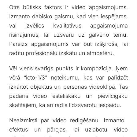
Otrs ‌būtisks faktors ir​ video apgaismojums.
Izmanto dabisko gaismu, kad ​vien⁢ iespējams,
‍vai ​izvēlies kvalitatīvus​ apgaismojuma
⁤risinājumus, ​lai ⁢uzsvaru uz galveno tēmu.
Pareizs apgaismojums var būt⁣ izšķirošs,​ lai
radītu profesionālu izskatu⁢ un atmosfēru.
Vēl viens svarīgs punkts ir kompozīcija. Ņem
vērā “ieto-1/3” noteikumu, kas var palīdzēt
izkārtot objektus un personas ⁣videoklipā. Tas
⁢padarīs ⁢video estētiskāku un pievilcīgāku
skatītājiem, ​kā arī⁢ radīs​ līdzsvarotu iespaidu.
Neaizmirsti par video rediģēšanu. Izmanto ​
efektus un⁣ pārejas, ‍lai ​uzlabotu video