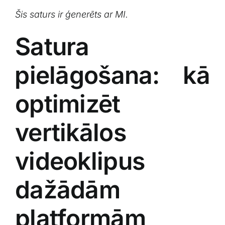
Šis saturs ir ģenerēts ⁣ar MI.
Satura
⁢pielāgošana: kā
optimizēt‍
vertikālos
videoklipus
dažādām‍
platformām