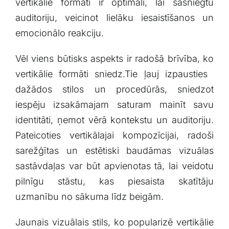
⁤vertikālie ‌formāti ir ‌optimāli, lai sasniegtu
auditoriju, veicinot lielāku ‌iesaistīšanos​ un
emocionālo⁤ reakciju.
Vēl viens būtisks aspekts ir radošā brīvība, ko
⁤vertikālie formāti ‌sniedz.Tie ļauj izpausties ​
dažādos stilos un⁢ procedūrās,​ sniedzot⁢
iespēju⁣ izsakāmajam saturam mainīt savu
identitāti,⁢ ņemot vērā kontekstu​ un ​auditoriju.
Pateicoties vertikālajai kompozīcijai, radoši
⁤sarežģītas un estētiski baudāmas​ vizuālas
⁣sastāvdaļas var būt ⁢apvienotas tā, ‍lai veidotu‍
pilnīgu⁢ stāstu, kas⁣ piesaista skatītāju
⁢uzmanību ‍no sākuma līdz⁣ beigām.
Jaunais vizuālais ⁤stils, ko ‍popularizē vertikālie