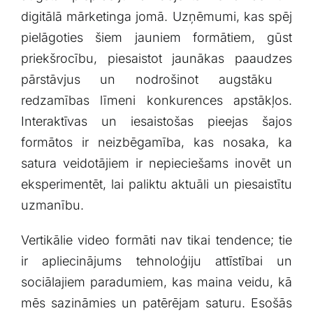
digitālā mārketinga jomā. ⁢Uzņēmumi, kas spēj
pielāgoties šiem ‍jauniem ⁢formātiem, gūst
priekšrocību, piesaistot jaunākas paaudzes
⁢pārstāvjus ‌un​ nodrošinot augstāku ​
redzamības ⁤līmeni⁣ konkurences apstākļos.
⁢Interaktīvas un iesaistošas pieejas ​šajos
formātos ir neizbēgamība, kas nosaka, ka
satura veidotājiem ir‍ nepieciešams inovēt un
eksperimentēt,⁢ lai ‍paliktu aktuāli ​un piesaistītu
uzmanību.
Vertikālie video​ formāti nav ​tikai tendence; tie
ir‌ apliecinājums tehnoloģiju attīstībai un
sociālajiem paradumiem, kas maina veidu, kā
mēs sazināmies un patērējam​ saturu. Esošās