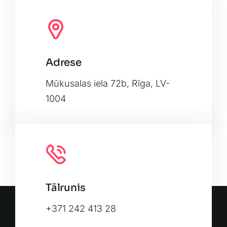
Adrese
Leaflet
|
Map tiles by
CARTO
, under
CC BY 3.0
. Data by
OpenStreetMap
, under ODbL.
Mūkusalas iela 72b, Rīga, LV-
1004
Tālrunis
+371 242 413 28