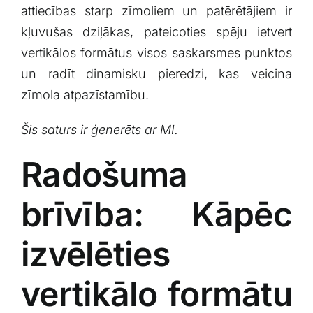
attiecības starp zīmoliem un​ patērētājiem⁣ ir‌
kļuvušas dziļākas,⁢ pateicoties⁣ spēju ‌ietvert
vertikālos formātus ‍visos saskarsmes⁢ punktos
un radīt dinamisku pieredzi, kas veicina‍
zīmola atpazīstamību.
Šis saturs ir​ ģenerēts ​ar MI.
Radošuma
brīvība:⁤ Kāpēc
izvēlēties‍
vertikālo⁢ formātu