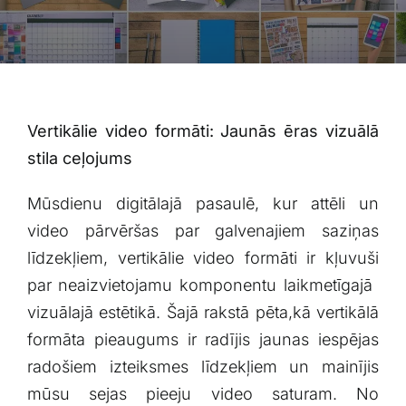
Blogs
Attēlu galerija
Video galerija
Vertikālie⁣ video formāti: Jaunās ēras ​vizuālā
stila ceļojums
Par mums
Mūsdienu ⁣digitālajā pasaulē,⁤ kur attēli un
video‍ pārvēršas ‌par ‍galvenajiem saziņas
Vakances
līdzekļiem, vertikālie video formāti‌ ir kļuvuši
par neaizvietojamu komponentu laikmetīgajā ​
BUJ
vizuālajā ‍estētikā. Šajā rakstā ⁣pēta,kā vertikālā
formāta pieaugums ir radījis jaunas iespējas
Kontakti
radošiem izteiksmes līdzekļiem un mainījis
‌mūsu ⁢sejas pieeju ‍video​ saturam. No​