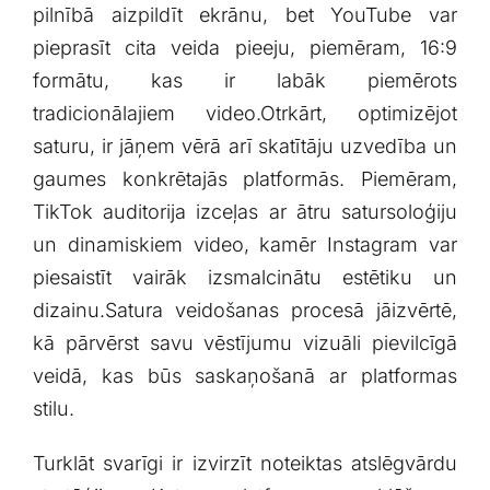
pilnībā⁤ aizpildīt ekrānu, bet YouTube var
pieprasīt cita veida⁤ pieeju, piemēram,​ 16:9
‌formātu, kas ir labāk piemērots‌
tradicionālajiem ⁢video.Otrkārt, optimizējot
⁢saturu, ir jāņem⁣ vērā arī‍ skatītāju uzvedība un
gaumes ⁤konkrētajās‌ platformās. Piemēram,
TikTok ‌auditorija izceļas ar ātru satursoloģiju
un dinamiskiem video, kamēr Instagram var
piesaistīt vairāk izsmalcinātu estētiku un
dizainu.Satura veidošanas‌ procesā jāizvērtē,
kā ‌pārvērst savu ⁢vēstījumu vizuāli‍ pievilcīgā
⁤veidā,⁢ kas‍ būs saskaņošanā ar ⁤platformas
stilu.
Turklāt svarīgi‌ ir ⁣izvirzīt⁣ noteiktas atslēgvārdu