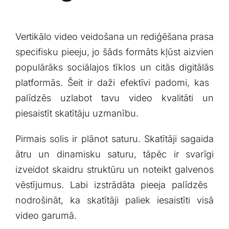
Vertikālo⁤ video veidošana un ‌rediģēšana prasa
specifisku pieeju, jo šāds ⁤formāts ⁤kļūst aizvien
populārāks⁢ sociālajos‍ tīklos un citās digitālās
platformās.⁢ Šeit ⁢ir daži efektīvi padomi, kas ​
palīdzēs uzlabot tavu video kvalitāti un
piesaistīt skatītāju uzmanību.
Pirmais solis ir plānot saturu. ⁢Skatītāji ⁢sagaida
‍ātru un dinamisku saturu, tāpēc ir svarīgi
izveidot⁢ skaidru struktūru un ​noteikt ⁢galvenos
vēstījumus. Labi izstrādāta⁢ pieeja‍ palīdzēs ​
nodrošināt, ka⁢ skatītāji paliek ‌iesaistīti visā
⁤video garumā.