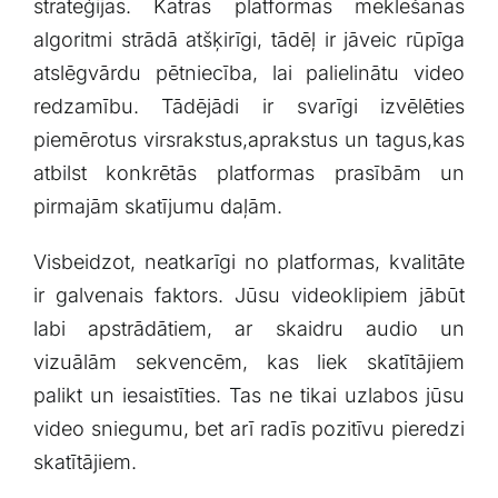
stratēģijas.‌ Katras platformas meklēšanas
algoritmi strādā atšķirīgi,‍ tādēļ ir jāveic​ rūpīga
atslēgvārdu pētniecība,​ lai palielinātu video
redzamību. Tādējādi ir ‍svarīgi izvēlēties
piemērotus ​virsrakstus,aprakstus un tagus,kas
atbilst konkrētās⁢ platformas prasībām un
pirmajām skatījumu daļām.
Visbeidzot, neatkarīgi no platformas, kvalitāte
ir⁤ galvenais faktors. ​Jūsu ‍videoklipiem jābūt
‌labi apstrādātiem, ⁢ar skaidru audio un
vizuālām sekvencēm, kas liek skatītājiem
palikt un iesaistīties. Tas ‍ne tikai uzlabos jūsu
video sniegumu,⁣ bet ‌arī radīs pozitīvu pieredzi⁤
skatītājiem.