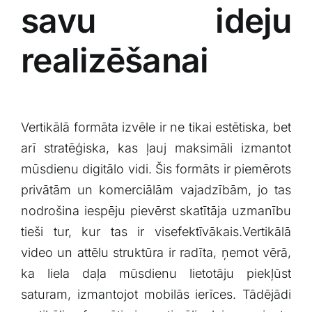
savu ideju⁣
realizēšanai
Vertikālā⁢ formāta izvēle ir ne⁤ tikai estētiska, bet
arī stratēģiska, ⁢kas ļauj maksimāli⁤ izmantot
mūsdienu digitālo vidi. Šis formāts ir piemērots
privātām un komerciālām vajadzībām, jo tas
nodrošina iespēju pievērst skatītāja uzmanību
tieši‍ tur, kur ⁣tas ir visefektīvākais.Vertikālā
video un‍ attēlu struktūra ir radīta,⁢ ņemot ‍vērā,‍
ka liela daļa ⁣mūsdienu‌ lietotāju ⁣piekļūst
saturam, izmantojot‌ mobilās ierīces.⁢ Tādējādi