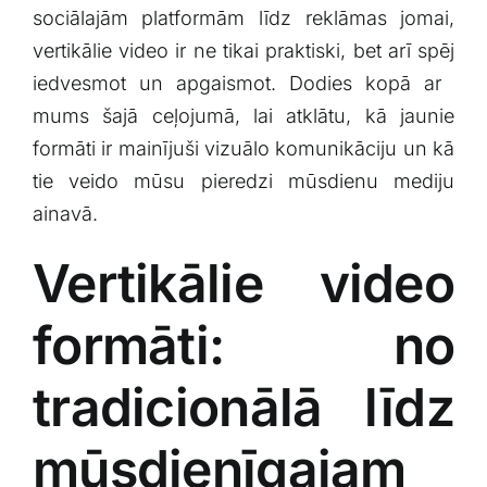
sociālajām ⁤platformām ‌līdz reklāmas jomai,⁢
Klientu portāls
vertikālie ⁣video ⁢ir ne tikai​ praktiski, bet‌ arī ​spēj
iedvesmot un ⁢apgaismot. Dodies kopā ar ​
English
mums šajā ceļojumā, ​lai⁢ atklātu, ‌kā jaunie
⁢formāti ir mainījuši‍ vizuālo⁤ komunikāciju un kā‌
tie veido mūsu pieredzi ⁢mūsdienu mediju
ainavā.
Vertikālie video
formāti: no⁤
tradicionālā līdz
mūsdienīgajam