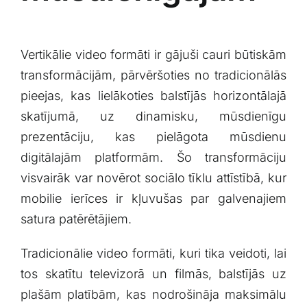
Vertikālie video formāti‍ ir gājuši⁣ cauri būtiskām
transformācijām, pārvēršoties no tradicionālās
pieejas,​ kas lielākoties‍ balstījās horizontālajā
skatījumā,⁢ uz dinamisku, mūsdienīgu
prezentāciju, ⁤kas pielāgota ​mūsdienu
⁤digitālajām platformām. Šo transformāciju
visvairāk var novērot sociālo tīklu‌ attīstībā, kur
mobilie ⁣ierīces‍ ir kļuvušas par⁤ galvenajiem
satura patērētājiem.
Tradicionālie⁢ video formāti, ⁢kuri⁤ tika veidoti, lai
tos skatītu televizorā ⁣un filmās, balstījās uz​
plašām platībām, kas nodrošināja maksimālu⁤