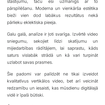
⁢stāstījumu, taču ​esi ⁣uzmanīgs ar to
pārspīlēšanu. Moderna ⁣un ⁤vienkārša estētika
bieži vien ⁤dod labākus rezultātus nekā
pārlieku eklektiska pieeja.
Galu ‍galā, analīze⁣ ir⁢ ļoti svarīga. Izvērtē ⁣video
sniegumu, sekojiet​ līdzi skatījumu un
‌mijiedarbības rādītājiem, lai saprastu, ‌kāds
saturs‍ vislabāk⁣ strādā‌ un kā vari ⁤turpināt
uzlabot savas prasmes.
Šie padomi var palīdzēt ne tikai izveidot
⁢kvalitatīvus vertikālos video, bet⁢ arī​ veicināt
redzamību un⁣ iesaisti, kas mūsdienu‌ digitālajā
vidē ir ⁣īpaši būtiski.