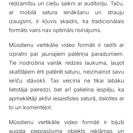
redzamību un ciešu saikni ‍ar auditoriju. Taču,
ar mobilā satura ienākšanu‌ un strauju‌
izaugsmi, ir kļuvis skaidrs,‌ ka tradicionālais⁣
formāts⁤ vairs nav optimāls risinājums.
Mūsdienu vertikālie ​video formāti ir radīti ⁣ar
izpratni par⁣ jaunajiem patēriņa​ paradumiem.
‍Tie ⁤nodrošina‌ vairāk redzes laukuma, ‍ļaujot
skatītājiem ‌ērti​ patērēt ‍saturu, ⁤neizmainot savu
⁤ierīču​ stāvokli. Tas veicina ne tikai ⁣labāku
⁢lietotāja‍ pieredzi, bet arī palielina ‌iespēju, ka
⁤apmeklētāji aktīvi iesaistīsies​ saturā, daloties⁣ ar
to ⁣un komentējot.
Mūsdienu vertikālie video formāti ir bijuši
augsta ⁣pieprasījuma⁢ objekts reklāmas ⁤un