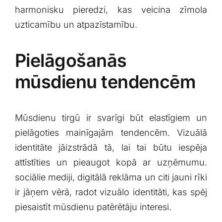
harmonisku pieredzi, kas ⁢veicina zīmola
uzticamību ⁣un atpazīstamību.
Pielāgošanās
mūsdienu tendencēm
Mūsdienu tirgū ir ⁢svarīgi būt elastīgiem un
⁣pielāgoties mainīgajām tendencēm. Vizuālā‌
identitāte jāizstrādā tā,⁤ lai tai ‍būtu iespēja⁤
attīstīties un pieaugot ‍kopā ar uzņēmumu.
sociālie mediji, digitālā reklāma un citi jauni rīki
ir jāņem vērā, radot vizuālo identitāti, kas spēj
⁤piesaistīt‌ mūsdienu patērētāju interesi.