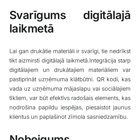
Svarīgums digitālajā
laikmetā
Lai gan ‍drukātie materiāli ir svarīgi, tie nedrīkst
tikt aizmirsti digitālajā ⁤laikmetā.Integrācija starp
digitālajiem un drukātajiem materiāliem var
⁢pastiprināt uzņēmuma klātbūtni. QR⁢ kodi, ​kas
vada ​uz uzņēmuma mājaslapu vai sociālajiem
tīkliem,⁢ var būt efektīvs radošais elements, kas
nodrošina ⁢papildu iespējas, piesaistot jaunus
klientus un paplašinot ‌zīmola ​sasniedzamību.
Nobeigums