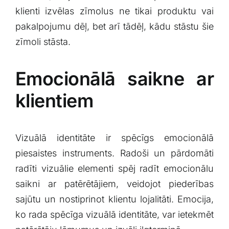
⁢klienti izvēlas zīmolus ne tikai produktu vai
pakalpojumu dēļ, bet arī tādēļ, kādu stāstu šie
‍zīmoli stāsta.
Emocionālā saikne ar‍
klientiem
Vizuālā identitāte ir spēcīgs emocionālā
⁢piesaistes instruments. Radoši un‌ pārdomāti
radīti vizuālie elementi‍ spēj ‌radīt emocionālu
saikni ar​ patērētājiem, veidojot piederības
sajūtu⁢ un ⁤nostiprinot klientu⁣ lojalitāti. ⁣Emocija,
ko rada spēcīga⁢ vizuālā ‍identitāte, var ietekmēt