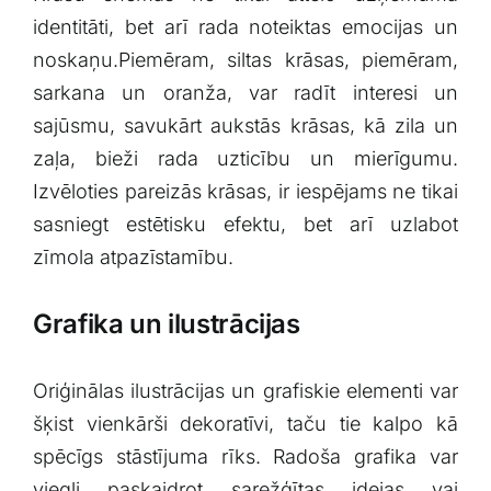
identitāti, bet arī rada noteiktas emocijas un
noskaņu.Piemēram, siltas krāsas,⁢ piemēram,
sarkana un oranža, var radīt interesi ⁤un
sajūsmu, savukārt aukstās ‌krāsas, kā zila un
⁢zaļa, bieži rada uzticību un mierīgumu.⁤
Izvēloties pareizās krāsas, ir iespējams ne tikai
sasniegt estētisku ‍efektu, bet arī ⁣uzlabot
zīmola ⁢atpazīstamību.
Grafika un ilustrācijas
Oriģinālas ilustrācijas un grafiskie elementi var
šķist vienkārši dekoratīvi,‍ taču tie kalpo kā
spēcīgs stāstījuma​ rīks. Radoša grafika var⁣
viegli paskaidrot⁣ sarežģītas idejas vai