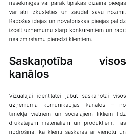
nesekmīgas vai pārāk tipiskas ⁢dizaina pieejas
var ātri izkustēties un zaudēt savu nozīmi.
Radošas‌ idejas un novatoriskas pieejas palīdz
izcelt uzņēmumu starp konkurentiem un radīt​
neaizmirstamu⁢ pieredzi‍ klientiem.
Saskaņotība ‍visos
kanālos
Vizuālajai⁣ identitātei jābūt ​saskaņotai visos⁣
uzņēmuma komunikācijas kanālos –⁤ no
tīmekļa vietnēm un sociālajiem‍ tīkliem līdz
drukātajiem materiāliem ​un produktiem. Tas
nodrošina, ⁢ka klienti saskaras ar vienotu un