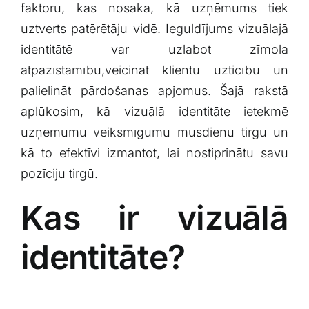
faktoru, kas nosaka, ⁤kā uzņēmums⁣ tiek
uztverts patērētāju vidē. ‍Ieguldījums ⁢vizuālajā
identitātē var⁣ uzlabot zīmola
atpazīstamību,veicināt klientu uzticību un
palielināt pārdošanas apjomus.⁢ Šajā rakstā
aplūkosim, kā vizuālā identitāte ietekmē
uzņēmumu veiksmīgumu mūsdienu tirgū un
kā to ​efektīvi izmantot, lai nostiprinātu savu
pozīciju tirgū.
Kas ir vizuālā
identitāte?