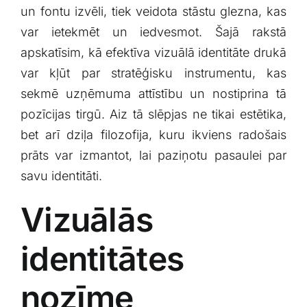
un fontu izvēli, tiek veidota‌ stāstu glezna, ⁣kas
Klientu portāls
var ietekmēt un​ iedvesmot. Šajā ⁤rakstā
apskatīsim, kā efektīva vizuālā identitāte drukā
English
var kļūt par ​stratēģisku instrumentu, kas
sekmē uzņēmuma attīstību un nostiprina​ tā
⁢pozīcijas tirgū.⁤ Aiz tā slēpjas ne ⁤tikai⁣ estētika,
bet arī⁢ dziļa filozofija, kuru ikviens radošais
prāts ​var izmantot, lai ‍paziņotu pasaulei‍ par
savu identitāti.
Vizuālās
identitātes
nozīme