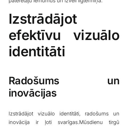
​patērētāju lēmumus un izvēli ‌ilgtermiņā.
Izstrādājot⁣
efektīvu vizuālo
identitāti
Radošums un
inovācijas
Izstrādājot vizuālo identitāti, radošums un
inovācija ​ir ļoti svarīgas.Mūsdienu tirgū