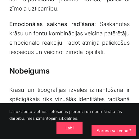
⁢zīmola uzticamību.
Emocionālas saiknes radīšana
:⁣ Saskaņotas
krāsu un fontu ‌kombinācijas veicina ‌patērētāju
emocionālo reakciju,‍ radot atmiņā paliekošus⁣
iespaidus un veicinot zīmola ⁣lojalitāti.
Nobeigums
Krāsu un tipogrāfijas izvēles izmantošana ir⁢
spēcīgākais ⁣rīks vizuālās​ identitātes radīšanā
un zīmola atpazīstamības vairošanā. Apzināta
Lai uzlabotu vietnes lietošanas pieredzi un nodrošinātu tās
un stratēģiska šo​ elementu kombinācija ⁤var ne
darbību, mēs izmantojam sīkdatnes.
tikai veicināt emocionālo saikni ​ar
Labi
Saruna vai cena?
patērētājiem, bet arī uzlabot⁣ zīmola redzamību