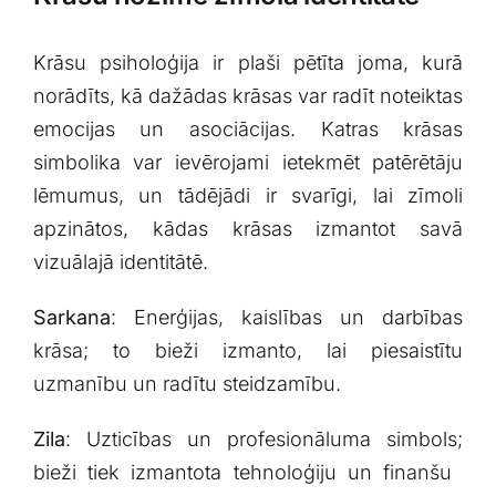
Krāsu psiholoģija ir plaši pētīta joma, kurā
norādīts, kā⁣ dažādas ⁣krāsas var radīt⁤ noteiktas
emocijas⁣ un​ asociācijas. ‌Katras krāsas
‍simbolika var ievērojami ⁣ietekmēt‍ patērētāju
lēmumus, un ⁢tādējādi ir svarīgi, lai zīmoli⁤
apzinātos,​ kādas krāsas izmantot savā
vizuālajā identitātē.
Sarkana
: Enerģijas, kaislības un darbības
krāsa; to‍ bieži‌ izmanto, lai piesaistītu
uzmanību un radītu steidzamību.
Zila
: Uzticības un⁢ profesionāluma simbols;
bieži tiek ⁢izmantota tehnoloģiju un finanšu ​