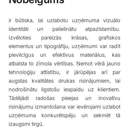
⁢ir​ būtiska, lai ‍uzlabotu ‍uzņēmuma vizuālo
identitāti⁣ un‍ palielinātu atpazīstamību.‍
Izvēloties pareizās krāsas, grafiskos⁣
elementus un tipogrāfiju,‌ uzņēmumi ⁤var radīt
pievilcīgus un ‌efektīvus‍ materiālus, ​kas
‍atbalsta ‌to zīmola vērtības. Ņemot​ vērā jauno‌
tehnoloģiju attīstību, ir jārūpējas arī ‍par
augstas kvalitātes⁤ drukas risinājumiem, ⁤lai
nodrošinātu ilgstošu iespaidu uz klientiem.⁣
Tādējādi radošas pieejas un inovatīvu
risinājumu izmantošana var⁢ ievērojami uzlabot
uzņēmuma konkurētspēju‌ un ‍sekmēt tā⁢
izaugsmi tirgū.