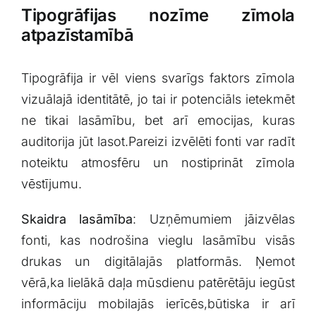
Tipogrāfijas nozīme zīmola
atpazīstamībā
Tipogrāfija ir vēl viens svarīgs​ faktors zīmola
vizuālajā identitātē, jo tai ir potenciāls​ ietekmēt
ne tikai ​lasāmību, bet arī emocijas,‌ kuras
auditorija ‍jūt lasot.Pareizi izvēlēti fonti var radīt
noteiktu atmosfēru un nostiprināt​ zīmola
vēstījumu.
Skaidra lasāmība
: Uzņēmumiem‍ jāizvēlas
fonti, kas⁤ nodrošina vieglu lasāmību visās
⁤drukas ⁢un digitālajās platformās.‍ Ņemot
vērā,ka ⁣lielākā​ daļa mūsdienu patērētāju iegūst
informāciju ⁤mobilajās ierīcēs,būtiska ir arī