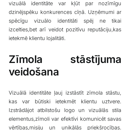
vizuālā identitāte‌ var⁢ kļūt par ‌nozīmīgu
dzinējspēku konkurences cīņā. Uzņēmumi ar⁢
spēcīgu vizuālo⁣ identitāti spēj ne tikai
izcelties,bet ​arī veidot pozitīvu reputāciju,kas
⁢ietekmē klientu lojalitāti.
Zīmola ​stāstījuma
veidošana
Vizuālā identitāte ļauj izstāstīt zīmola stāstu,
kas var būtiski ietekmēt⁤ klientu uztvere.
Izstrādājot ⁤atbilstošu logo un vizuālās ⁢stila
elementus,zīmoli‌ var efektīvi komunicēt savas
⁢vērtības,misiju un unikālās ‌priekšrocības.