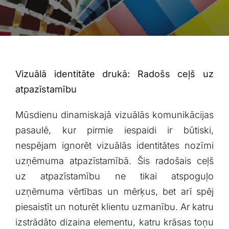
Blogs
Attēlu galerija
Video galerija
Vizuālā identitāte drukā: Radošs ceļš uz⁢
atpazīstamību
Par mums
Mūsdienu dinamiskajā vizuālās‌ komunikācijas
pasaulē,⁤ kur pirmie iespaidi ir būtiski,⁢
Vakances
nespējam⁣ ignorēt vizuālās ‌identitātes⁤ nozīmi
⁤uzņēmuma atpazīstamībā. Šis radošais ⁢ceļš
BUJ
uz atpazīstamību ne tikai atspoguļo‍
uzņēmuma⁣ vērtības un mērķus, bet arī spēj
Kontakti
piesaistīt​ un noturēt klientu ⁣uzmanību. Ar katru
izstrādāto​ dizaina elementu, katru krāsas toņu