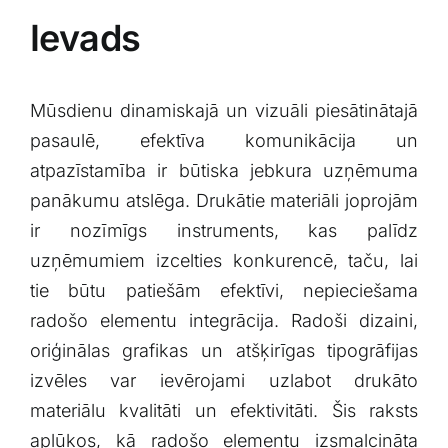
Ievads
Mūsdienu dinamiskajā un⁤ vizuāli piesātinātajā
pasaulē, efektīva komunikācija​ un
atpazīstamība ir būtiska jebkura⁢ uzņēmuma​
panākumu atslēga. Drukātie materiāli joprojām
ir nozīmīgs instruments, kas palīdz
uzņēmumiem izcelties konkurencē, taču, lai‌
tie būtu patiešām efektīvi, nepieciešama
radošo ⁣elementu integrācija. Radoši dizaini,
oriģinālas ⁣grafikas un atšķirīgas tipogrāfijas
izvēles var ⁢ievērojami uzlabot⁢ drukāto
materiālu‍ kvalitāti un efektivitāti.​ Šis raksts
‍aplūkos, kā radošo⁣ elementu ​izsmalcināta