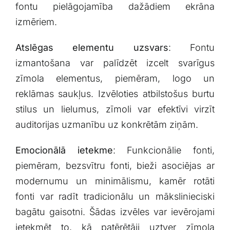
fontu pielāgojamība dažādiem ekrāna
izmēriem.
Atslēgas elementu ​uzsvars
: Fontu
izmantošana var ​palīdzēt izcelt svarīgus
zīmola​ elementus, piemēram, logo un
⁤reklāmas saukļus. Izvēloties‌ atbilstošus burtu
stilus un⁢ lielumus, zīmoli var ‌efektīvi virzīt
auditorijas ‌uzmanību uz konkrētām ziņām.
Emocionālā ietekme
: Funkcionālie fonti,
piemēram, ⁣bezsvītru fonti, bieži‍ asociējas ar
‌modernumu un⁤ minimālismu, ⁢kamēr rotāti
fonti ‍var radīt tradicionālu un mākslinieciski
bagātu gaisotni. Šādas ‌izvēles var ievērojami
ietekmēt to, kā patērētāji uztver zīmola​