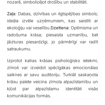
nozarē, simbolizējot ‌drošību un stabilitāti.
Zaļa
: Dabas, dzīvības un ilgtspējības simbols;
ideāla izvēle uzņēmumiem, kas saistīti ar
ekoloģiju vai veselību.
Dzeltena
: Optimisma un
radošuma ⁤krāsa;‍ piesaista uzmanību, ‌bet
‍jāizturas piesardzīgi,⁢ jo ⁤pārmērīgi var radīt
satraukumu.
Izprotot katras krāsas psiholoģisko⁤ ietekmi,
zīmoli var izveidot⁢ spēcīgākas ‌emocionālas
saiknes ar savu‍ auditoriju. Turklāt saskaņota
krāsu palete ⁣veicina zīmola atpazīstamību un
kļūst par atpazīstamu identitāti visās
komunikācijas formās.