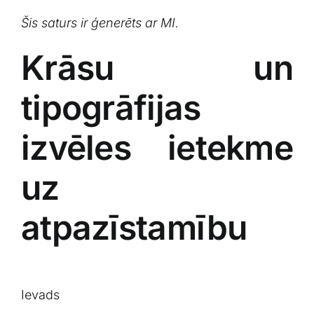
Šis⁣ saturs ir ģenerēts ar MI.
Krāsu un​
tipogrāfijas
izvēles ietekme
uz
atpazīstamību
Ievads