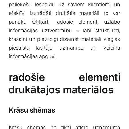
paliekošu iespaidu uz⁢ saviem klientiem, ‌un
⁢efektīvi ⁣izstrādāti⁣ drukātie materiāli to var
panākt. Otrkārt, radošie⁣ elementi uzlabo
informācijas uztveramību – ⁢labi strukturēti,
⁢krāsaini un pievilcīgi dizainēti materiāli vieglāk‍
piesaista lasītāju​ uzmanību un veicina
informācijas apguvi.
radošie elementi
⁢drukātajos materiālos
Krāsu shēmas
Krāsu shēmas ne​ tikai attēlo uzņēmuma