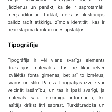
jēdzienus un panākt,⁣ ka tie ir saprotamāki‍
mērķauditorijai. Turklāt, unikālas ilustrācijas
palīdz radīt atšķirīgu zīmola‍ identitāti, kas ir
⁢neaizstājama konkurences​ apstākļos.
Tipogrāfija
Tipogrāfija ir vēl‌ viens ⁢svarīgs⁢ elements
drukātajos⁤ materiālos. Tas ne tikai ietver
izvēlētās fonta​ ģimenes, bet arī to ‌izmērus,
svarus un ⁢stilu.‍ Pareiza tipogrāfijas izvēle var
veicināt lasāmību, un tas ​ir ‍īpaši svarīgi, ja
⁤materiāls ⁤satur nozīmīgu informāciju, ko
lasītājs drīkst ātri saprast. ⁢Turklāt,radoša un