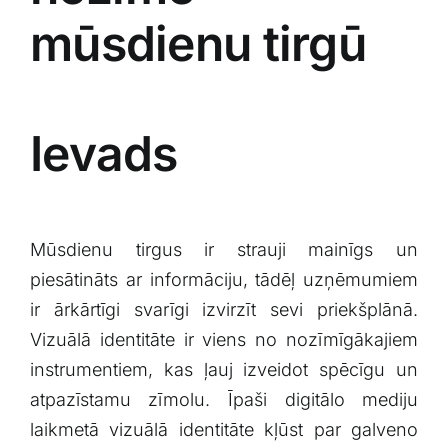
mūsdienu tirgū
Ievads
Mūsdienu tirgus⁢ ir ​strauji mainīgs un
piesātināts ar informāciju,‌ tādēļ uzņēmumiem⁤
ir ārkārtīgi svarīgi ‌izvirzīt sevi priekšplānā.⁤
Vizuālā identitāte ir ⁤viens no⁤ nozīmīgākajiem⁣
instrumentiem, ⁢kas ļauj izveidot spēcīgu un
atpazīstamu zīmolu. Īpaši ⁤digitālo mediju
‍laikmetā vizuālā identitāte kļūst ⁤par galveno