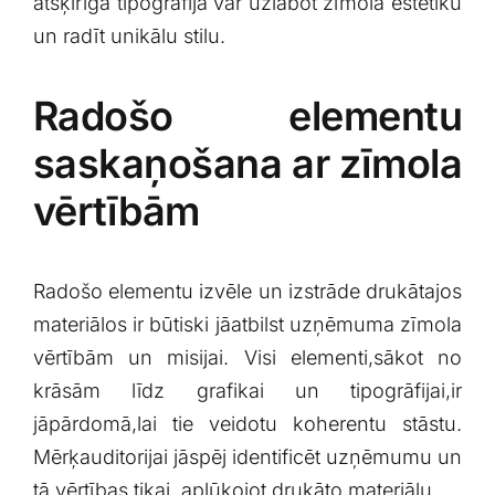
atšķirīga tipogrāfija var uzlabot zīmola estētiku​
un ​radīt unikālu stilu.
Radošo elementu
saskaņošana ar zīmola
vērtībām
Radošo elementu izvēle un izstrāde drukātajos
materiālos ir būtiski jāatbilst⁣ uzņēmuma⁢ zīmola
‍vērtībām un misijai. Visi‍ elementi,sākot no
krāsām līdz grafikai un⁤ tipogrāfijai,ir
jāpārdomā,lai tie veidotu⁤ koherentu stāstu.
Mērķauditorijai jāspēj identificēt uzņēmumu un
tā ​vērtības ⁢tikai, ‌aplūkojot drukāto materiālu.