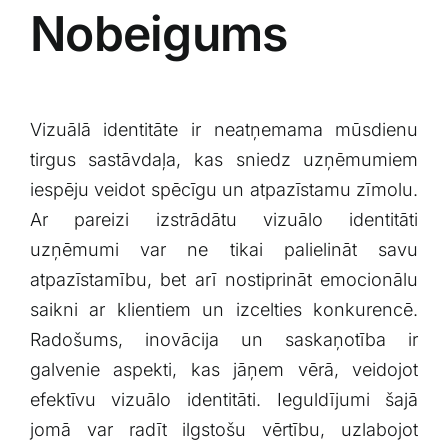
Nobeigums
Vizuālā‍ identitāte ir​ neatņemama mūsdienu
tirgus sastāvdaļa, kas⁢ sniedz uzņēmumiem
iespēju‍ veidot spēcīgu un‍ atpazīstamu zīmolu.
Ar pareizi izstrādātu vizuālo identitāti
uzņēmumi⁤ var ne tikai palielināt savu
atpazīstamību, ⁣bet⁣ arī ‌nostiprināt emocionālu
saikni ar⁤ klientiem un izcelties ⁤konkurencē.
Radošums, inovācija un saskaņotība ir
galvenie aspekti, kas ⁣jāņem vērā, veidojot
efektīvu vizuālo identitāti. Ieguldījumi ‌šajā
‌jomā var radīt ilgstošu vērtību, uzlabojot