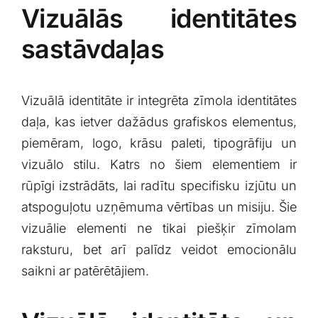
Vizuālās identitātes
sastāvdaļas
Vizuālā identitāte ⁣ir integrēta zīmola identitātes
‌daļa, kas ietver ⁢dažādus grafiskos elementus,
piemēram, logo, krāsu paleti, ⁤tipogrāfiju un
vizuālo stilu. ‍Katrs no šiem elementiem ir⁣
rūpīgi izstrādāts, lai radītu specifisku izjūtu un
atspoguļotu ‍uzņēmuma vērtības un misiju.‍ Šie
vizuālie elementi ne⁤ tikai piešķir zīmolam⁢
raksturu, bet arī palīdz veidot emocionālu
⁤saikni ar​ patērētājiem.