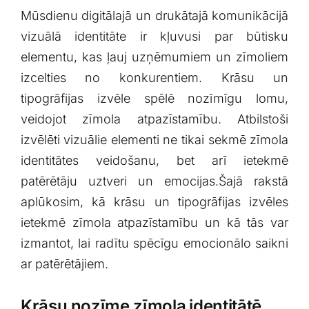
Mūsdienu digitālajā un drukātajā komunikācijā
vizuālā identitāte ir kļuvusi ⁤par būtisku⁤
elementu,​ kas ļauj uzņēmumiem un zīmoliem
izcelties no konkurentiem. ‌Krāsu un
tipogrāfijas izvēle spēlē nozīmīgu lomu,
⁢veidojot ⁤zīmola atpazīstamību. Atbilstoši
izvēlēti vizuālie elementi ne ‍tikai sekmē zīmola
identitātes veidošanu, bet arī‌ ietekmē
patērētāju uztveri un emocijas.Šajā rakstā
aplūkosim, kā krāsu un tipogrāfijas⁤ izvēles⁤
ietekmē‌ zīmola atpazīstamību un kā tās var
izmantot,⁣ lai radītu spēcīgu emocionālo saikni
ar patērētājiem.
Krāsu nozīme zīmola⁤ identitātē