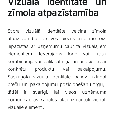
Vizuālā⁣ identitāte un‍
zīmola ‌atpazīstamība
Stipra vizuālā identitāte​ veicina​ zīmola
atpazīstamību, jo cilvēki bieži vien ​pirmo ‍reizi
iepazīstas⁤ ar uzņēmumu​ caur⁣ tā ‍vizuālajiem
elementiem. ‍Ievērojams logo⁤ vai krāsu
kombinācija var palikt atmiņā ⁢un asociēties ar
konkrētu produktu vai pakalpojumu.⁤
Saskaņotā vizuālā‌ identitāte‍ palīdz uzlabot
preču un pakalpojumu pozicionēšanu tirgū, ​
tādēļ ir svarīgi, lai visos⁢ uzņēmuma
komunikācijas kanālos‍ tiktu ​izmantoti vienoti
vizuālie elementi.