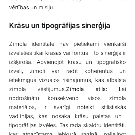
vērtības un misiju.
Krāsu un tipogrāfijas ‍sinerģija
Zīmola identitātē nav pietiekami vienkārši
izvēlēties tikai krāsas vai fontus – to ⁢sinerģija ⁣ir
izšķiroša. ‍Apvienojot krāsu un tipogrāfisko
izvēli, ⁣zīmoli ⁢var radīt koherentus un
⁣ietekmīgus vizuālos risinājumus, kas atbalsta
zīmola vēstījumus.
Zīmola stils
: Lai
nodrošinātu konsekvenci visos zīmola
materiālos, ir ⁣svarīgi noteikt stilistiskās
vadlīnijas, kas nosaka ⁣krāsu ‌paletas un ​
tipogrāfijas‍ izvēles. Tas​ rada‌ skaidru identitāti,
‍kas atpazīstama jebkurā saziņā, palielinot