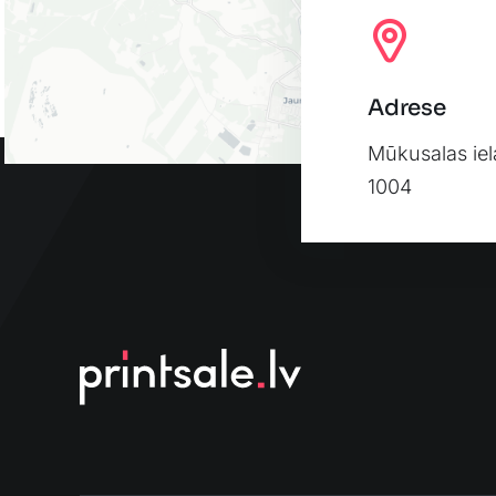
Adrese
Mūkusalas iel
1004