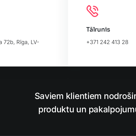
Tālrunis
a 72b, Rīga, LV-
+371 242 413 28
Leafl
Saviem klientiem nodroši
produktu un pakalpojumu,