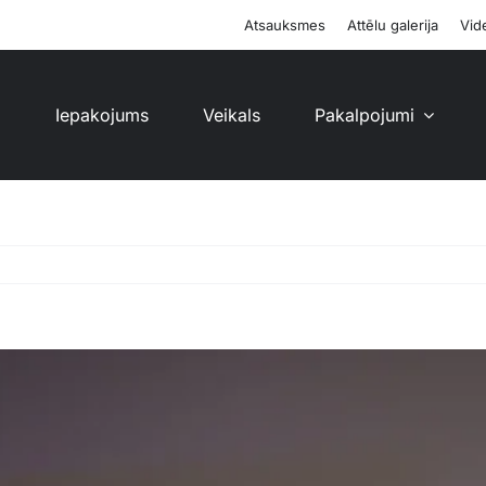
Atsauksmes
Attēlu galerija
Vide
i
Iepakojums
Veikals
Pakalpojumi