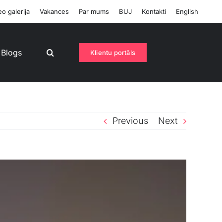
o galerija
Vakances
Par mums
BUJ
Kontakti
English
Blogs
Klientu portāls
Previous
Next