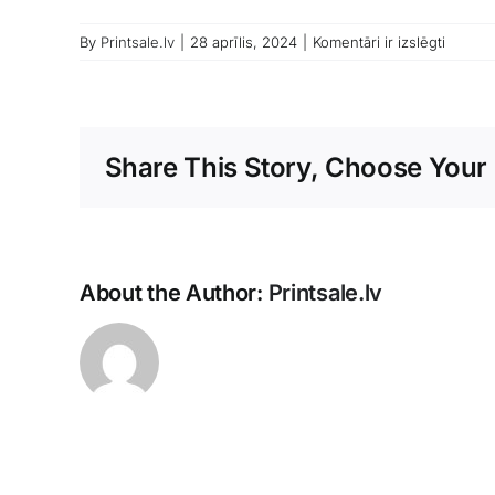
Pateici
By
Printsale.lv
|
28 aprīlis, 2024
|
Komentāri ir izslēgti
kartina
cena
Share This Story, Choose Your 
About the Author:
Printsale.lv