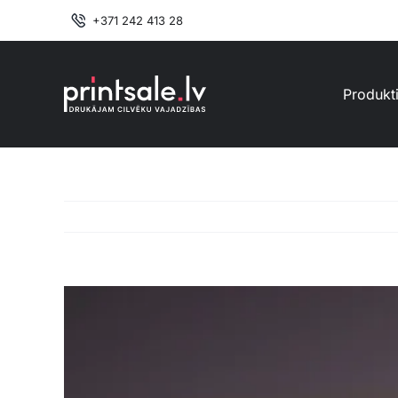
Skip
+371 242 413 28
to
content
Produkt
View
Larger
Image