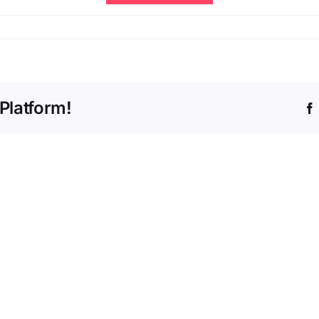
bas
s
Platform!