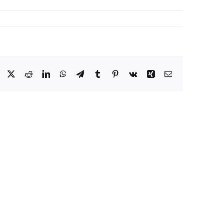
Facebook
X
Reddit
LinkedIn
WhatsApp
Telegram
Tumblr
Pinterest
Vk
Xing
Email