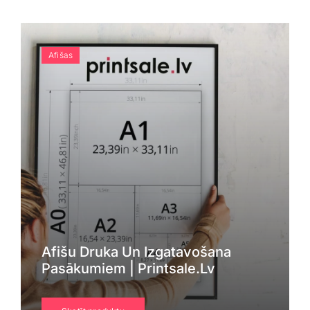
Blogs
Attēlu galerija
Afišas
Video galerija
Par mums
Vakances
BUJ
Afišu Druka Un Izgatavošana
Pasākumiem | Printsale.lv
Kontakti