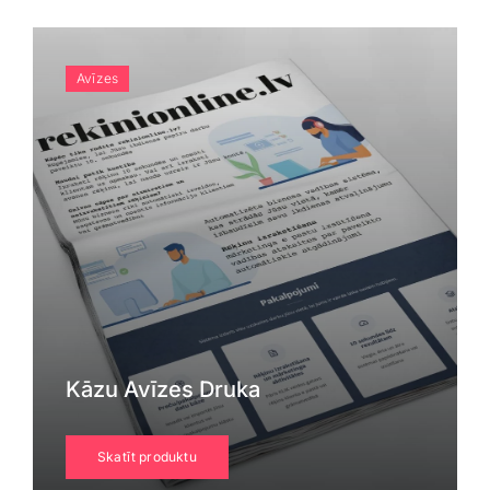
Avīzes
Kāzu Avīzes Druka
Skatīt produktu