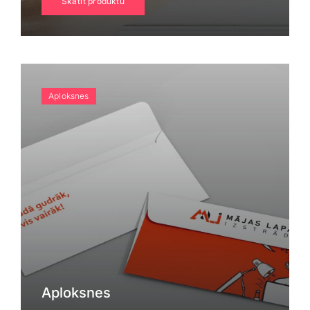
Skatīt produktu
Klientu portāls
English
Aploksnes
Aploksnes