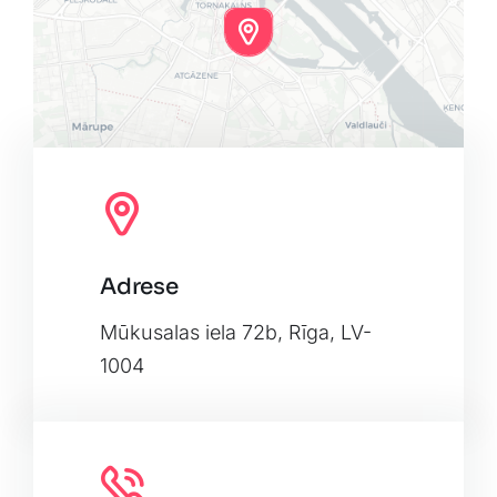
Adrese
Leaflet
|
Map tiles by
CARTO
, under
CC BY 3.0
. Data by
OpenStreetMap
, under ODbL.
Mūkusalas iela 72b, Rīga, LV-
1004