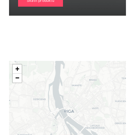
Skatīt produktu
Klientu portāls
English
+
−