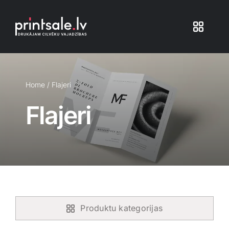
Skip
to
Toggle
content
Navigat
Produkti
Home
/
Flajeri
Iepakojums
Flajeri
Veikals
Pakalpojumi
Atsauksmes
Produktu kategorijas