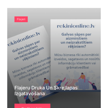
Blogs
Attēlu galerija
Flajeri
Video galerija
Par mums
Vakances
BUJ
Flajeru Druka Un Skrejlapas
Izgatavošana
Kontakti