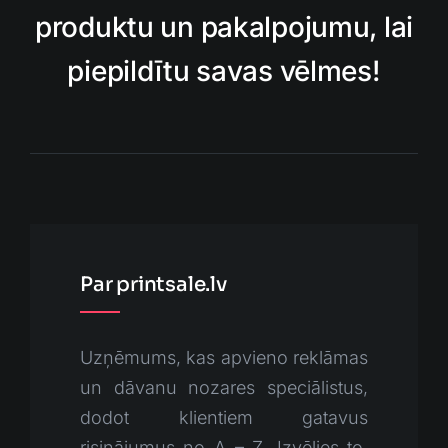
produktu un pakalpojumu, lai
piepildītu savas vēlmes!
Par printsale.lv
Uzņēmums, kas apvieno reklāmas
un dāvanu nozares speciālistus,
dodot klientiem gatavus
risinājumus no A – Z. Izvēlies to,