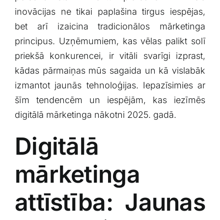
Klientu portāls
inovācijas ne tikai ⁣paplašina tirgus iespējas,
bet ⁢arī​ izaicina tradicionālos mārketinga⁣
principus. Uzņēmumiem, kas vēlas palikt solī
English
priekšā konkurencei, ir vitāli svarīgi izprast,
kādas pārmaiņas mūs sagaida un kā vislabāk
izmantot​ jaunās tehnoloģijas.⁤ Iepazīsimies ar
‌šīm tendencēm un ​iespējām, kas iezīmēs
digitālā mārketinga nākotni 2025.‌ gadā.
Digitālā
mārketinga
attīstība: Jaunas