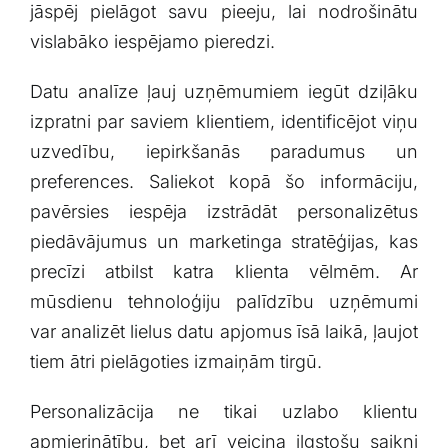
jāspēj pielāgot savu pieeju, lai ⁢nodrošinātu
vislabāko iespējamo‌ pieredzi.
Datu analīze ļauj uzņēmumiem ⁢iegūt‍ dziļāku
izpratni par saviem klientiem, identificējot viņu
uzvedību, iepirkšanās paradumus ​un
preferences. Saliekot kopā šo informāciju,
pavērsies ⁢iespēja izstrādāt personalizētus
piedāvājumus un marketinga stratēģijas, kas
precīzi‌ atbilst katra ‌klienta⁢ vēlmēm. Ar
⁢mūsdienu tehnoloģiju palīdzību uzņēmumi
var⁢ analizēt lielus datu apjomus īsā laikā, ļaujot‍
tiem ātri pielāgoties izmaiņām tirgū.
Personalizācija ne tikai uzlabo klientu
apmierinātību, bet arī veicina ilgstošu saikni