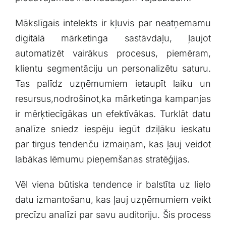
Mākslīgais intelekts ​ir kļuvis ​par ⁤neatņemamu⁣
digitālā mārketinga sastāvdaļu, ļaujot
automatizēt vairākus procesus, piemēram,
klientu segmentāciju un personalizētu saturu.
⁤Tas palīdz uzņēmumiem ietaupīt laiku⁣ un
⁤resursus,nodrošinot,ka mārketinga kampanjas
ir mērķtiecīgākas un⁢ efektīvākas. Turklāt⁢ datu
⁤analīze sniedz iespēju iegūt dziļāku ieskatu
par tirgus tendenču izmaiņām, kas ļauj veidot
labākas lēmumu⁤ pieņemšanas stratēģijas.
Vēl‍ viena ⁤būtiska tendence ‍ir balstīta uz lielo
datu izmantošanu, kas ļauj uzņēmumiem ⁤veikt
precīzu analīzi par savu auditoriju. ‌Šis process