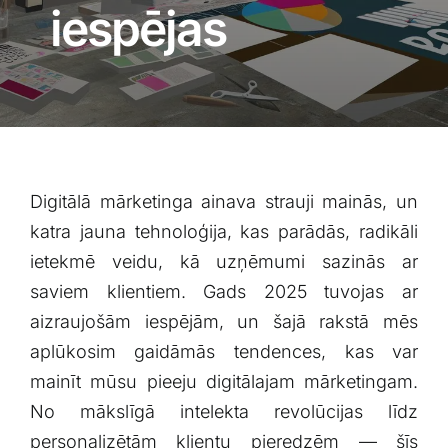
Blogs
iespējas
Attēlu galerija
Video galerija
Digitālā ‌mārketinga ainava strauji mainās, un
Par mums
katra jauna ⁤tehnoloģija, kas parādās, radikāli
ietekmē veidu, kā uzņēmumi sazinās ar
Vakances
saviem klientiem. Gads 2025 tuvojas ar
aizraujošām iespējām, un ⁣šajā rakstā mēs
BUJ
aplūkosim gaidāmās‍ tendences,⁤ kas var
mainīt mūsu pieeju digitālajam mārketingam.
Kontakti
⁢No mākslīgā intelekta revolūcijas līdz
personalizētām ⁤klientu pieredzēm ⁢—⁢ šīs