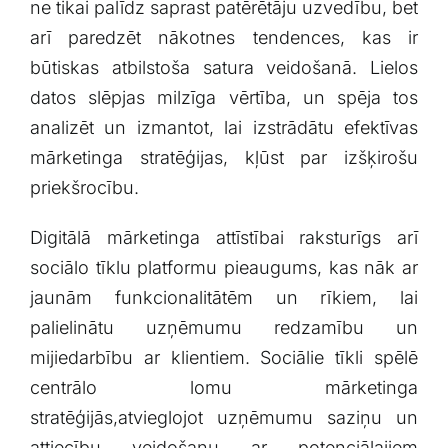
ne tikai‌ palīdz saprast patērētāju uzvedību,‍ bet
arī​ paredzēt‍ nākotnes tendences, kas⁤ ir
būtiskas atbilstoša satura veidošanā. Lielos
datos slēpjas milzīga vērtība, un spēja⁤ tos
analizēt un izmantot, lai izstrādātu ⁣efektīvas
⁣mārketinga stratēģijas, kļūst par izšķirošu
priekšrocību.
Digitālā ‌mārketinga attīstībai raksturīgs arī
sociālo⁣ tīklu⁢ platformu pieaugums, kas nāk ar
jaunām funkcionalitātēm ​un rīkiem, ​lai
palielinātu ‌uzņēmumu redzamību ‍un
mijiedarbību ar ⁣klientiem. Sociālie tīkli‍ spēlē
centrālo ⁢lomu ⁢mārketinga
stratēģijās,atvieglojot uzņēmumu saziņu un
‌attiecību veidošanu ar potenciālajiem