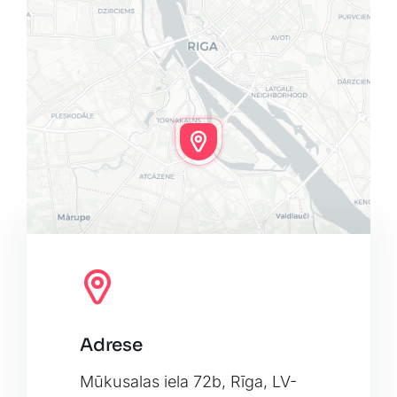
Adrese
Leaflet
|
Map tiles by
CARTO
, under
CC BY 3.0
. Data by
OpenStreetMap
, under ODbL.
Mūkusalas iela 72b, Rīga, LV-