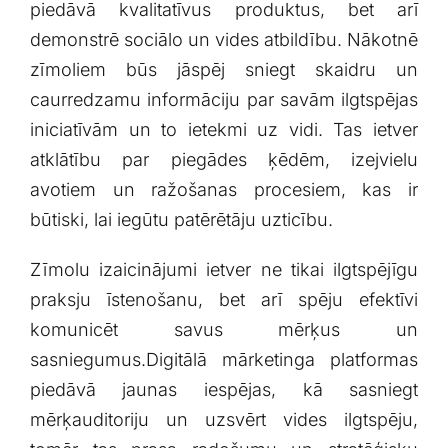
piedāvā kvalitatīvus produktus, bet⁤ arī⁣
demonstrē ‍sociālo un vides⁤ atbildību. Nākotnē
zīmoliem būs jāspēj sniegt skaidru ‌un
caurredzamu informāciju par savām ilgtspējas
iniciatīvām un to​ ietekmi​ uz vidi.​ Tas ietver
atklātību par piegādes ķēdēm, izejvielu
avotiem⁣ un ražošanas procesiem, kas ir
būtiski, lai iegūtu patērētāju uzticību.
Zīmolu izaicinājumi ietver ne tikai ilgtspējīgu
praksju īstenošanu, bet arī ⁢spēju‍ efektīvi‌
komunicēt savus mērķus un
sasniegumus.Digitālā‌ mārketinga platformas
piedāvā jaunas‌ iespējas,⁣ kā⁣ sasniegt
mērķauditoriju un ‍uzsvērt vides ilgtspēju,