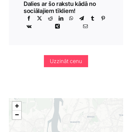
Dalies ar šo rakstu kādā no
sociālajiem tīkliem!
Uzzināt cenu
+
−