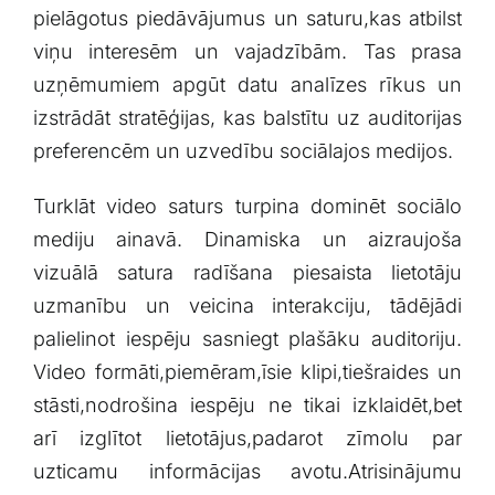
pielāgotus piedāvājumus ‍un saturu,kas ‍atbilst
viņu interesēm ⁣un vajadzībām. ⁤Tas prasa
uzņēmumiem apgūt datu⁤ analīzes rīkus⁤ un
izstrādāt ‌stratēģijas,‌ kas ⁢balstītu ​uz auditorijas⁣
preferencēm un uzvedību sociālajos medijos.
Turklāt video saturs ⁢turpina dominēt sociālo
mediju ainavā. Dinamiska un ​aizraujoša
vizuālā satura radīšana​ piesaista lietotāju
uzmanību un ⁣veicina interakciju, tādējādi
palielinot ⁤iespēju sasniegt plašāku auditoriju.
Video formāti,piemēram,īsie klipi,tiešraides⁢ un
‌stāsti,nodrošina iespēju ⁣ne tikai izklaidēt,bet
arī izglītot lietotājus,padarot zīmolu par
uzticamu informācijas ⁣avotu.Atrisinājumu⁤