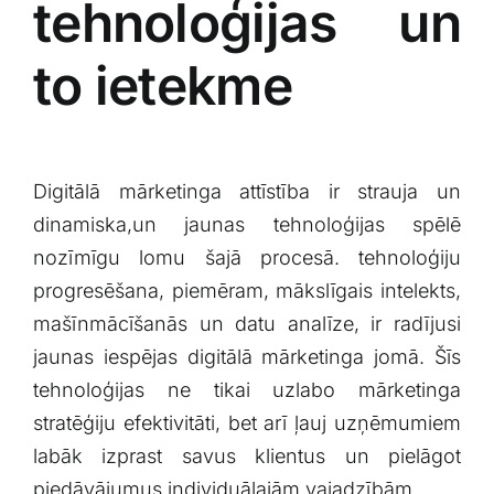
‌tehnoloģijas ⁢un
to ietekme
Digitālā mārketinga attīstība ir strauja un
dinamiska,un jaunas tehnoloģijas spēlē
⁣nozīmīgu lomu šajā procesā. tehnoloģiju
progresēšana, piemēram, ⁤mākslīgais⁤ intelekts,
mašīnmācīšanās un ‍datu analīze, ir radījusi
jaunas⁤ iespējas digitālā mārketinga jomā. Šīs
tehnoloģijas⁣ ne tikai uzlabo mārketinga
stratēģiju efektivitāti, bet arī ļauj uzņēmumiem
labāk ⁤izprast savus klientus un pielāgot
piedāvājumus individuālajām vajadzībām.