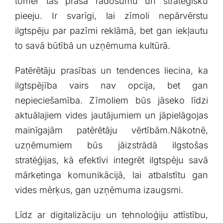
tomēr tas prasa radošumu un stratēģisku
pieeju.⁣ Ir svarīgi, lai zīmoli ⁣nepārvērstu
ilgtspēju par pazīmi ​reklāmā, bet gan​ iekļautu
to‍ savā būtībā un uzņēmuma‍ kultūrā.
Patērētāju prasības un tendences ‍liecina, ka​
ilgtspējība vairs‍ nav opcija,⁣ bet gan
nepieciešamība. Zīmoliem būs⁤ jāseko līdzi
aktuālajiem vides ​jautājumiem un ​jāpielāgojas⁢
mainīgajām⁤ patērētāju vērtībām.Nākotnē,
uzņēmumiem būs ​jāizstrādā ilgstošas
stratēģijas,⁢ kā efektīvi integrēt ilgtspēju savā
mārketinga komunikācijā, lai atbalstītu gan
vides ⁣mērķus,​ gan uzņēmuma izaugsmi.
Līdz ar digitalizāciju​ un⁢ tehnoloģiju attīstību,