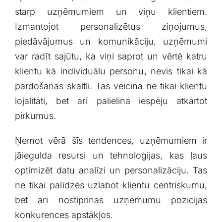
starp‍ uzņēmumiem un viņu klientiem.
Izmantojot personalizētus ziņojumus,
piedāvājumus un ⁤komunikāciju, uzņēmumi
var radīt sajūtu, ka viņi saprot un vērtē katru
klientu kā individuālu personu, nevis tikai ‍kā
⁤pārdošanas skaitli. Tas⁤ veicina ne tikai klientu
lojalitāti, bet arī⁤ palielina iespēju atkārtot
pirkumus.
Ņemot vērā šīs tendences, uzņēmumiem ir
jāiegulda ‍resursi un tehnoloģijas, kas ļaus
optimizēt ⁢datu analīzi ⁤un personalizāciju.‌ Tas
ne ‍tikai⁤ palīdzēs ⁢uzlabot ​klientu⁢ centriskumu,
bet arī nostiprinās​ uzņēmumu pozīcijas
konkurences apstākļos.