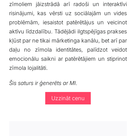
zīmoliem⁣ jāizstrādā arī radoši ⁢un interaktīvi
risinājumi, kas vērsti uz sociālajām un​ vides
problēmām, iesaistot patērētājus un⁤ veicinot
aktīvu līdzdalību. ​Tādējādi ilgtspējīgas⁤ prakses
kļūst par ne tikai mārketinga kanālu, bet arī par
daļu no zīmola identitātes, palīdzot veidot
emocionālu saikni ar patērētājiem⁢ un stiprinot
zīmola ‌lojalitāti.
Šis‍ saturs ir ģenerēts ar MI.
Uzzināt cenu