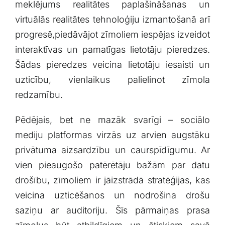
meklējums realitātes paplašināšanas un
virtuālās⁤ realitātes tehnoloģiju izmantošanā arī
progresē,piedāvājot zīmoliem iespējas⁣ izveidot
interaktīvas un pamatīgas lietotāju pieredzes.
Šādas pieredzes veicina lietotāju ‌iesaisti un​
uzticību, vienlaikus ‌palielinot zīmola
redzamību.
Pēdējais, bet ne mazāk svarīgi ⁢– sociālo
⁤mediju platformas virzās ⁣uz arvien augstāku
privātuma aizsardzību un caurspīdīgumu. Ar
vien pieaugošo‌ patērētāju bažām par datu
drošību, zīmoliem ir jāizstrādā stratēģijas,⁤ kas⁤
veicina uzticēšanos un ‍nodrošina drošu
saziņu⁤ ar‍ auditoriju. Šīs⁢ pārmaiņas prasa