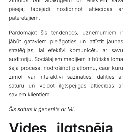
zīmolus ⁢būt atbildīgiem un‍ ētiskiem‌ savā
pieejā,⁣ tādējādi⁤ nostiprinot attiecības ar
‍patērētājiem.
Pārdomājot šīs tendences,⁤ uzņēmumiem ir​
jābūt gataviem pielāgoties un​ attīstīt jaunas
stratēģijas, lai efektīvi komunicētu ar ⁣savu
⁤auditoriju. Sociālajiem medijiem ir būtiska loma
​šajā procesā, nodrošinot⁤ platformu,​ caur ⁤kuru
zīmoli‍ var ‍interaktīvi sazināties, ⁢dalīties ‍ar
saturu un⁤ veidot ​ilgtspējīgas attiecības ar
saviem⁢ klientiem.
Šis⁢ saturs ir ģenerēts ar⁣ MI.
Vides ilgtspēja ​