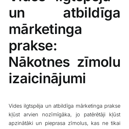
un atbildīga
mārketinga‌
prakse:
⁤Nākotnes zīmolu
izaicinājumi
Vides ilgtspēja un⁤ atbildīga mārketinga prakse
kļūst arvien nozīmīgāka, ‌jo patērētāji kļūst
apzinātāki un‍ pieprasa zīmolus, kas ne tikai