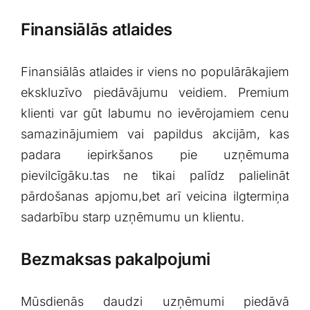
Finansiālās ‍atlaides
Finansiālās atlaides ir viens no ⁢populārākajiem
ekskluzīvo⁢ piedāvājumu veidiem. Premium
⁢klienti var ‌gūt labumu no ievērojamiem​ cenu
samazinājumiem ⁢vai papildus akcijām, ⁢kas
padara iepirkšanos pie uzņēmuma
⁢pievilcīgāku.tas ne​ tikai palīdz palielināt
pārdošanas apjomu,bet ⁢arī veicina ilgtermiņa
sadarbību starp uzņēmumu un​ klientu.
Bezmaksas⁤ pakalpojumi
Mūsdienās ⁢daudzi uzņēmumi piedāvā