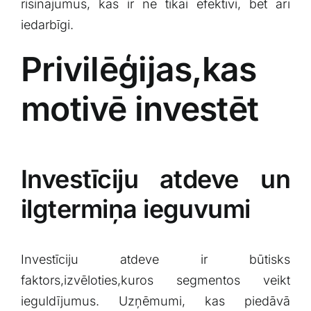
risinājumus, kas ir ne tikai efektīvi,‌ bet arī
iedarbīgi.
Privilēģijas,kas
motivē investēt
Investīciju ⁣atdeve‌ un‌
ilgtermiņa ieguvumi
Investīciju atdeve ir būtisks
⁤faktors,izvēloties,kuros segmentos ‍veikt
ieguldījumus. Uzņēmumi, kas piedāvā