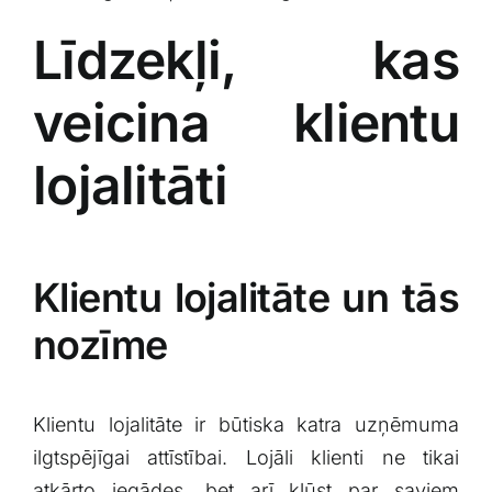
Līdzekļi, kas
veicina klientu
lojalitāti
Klientu lojalitāte un tās
nozīme
Klientu lojalitāte⁢ ir būtiska katra ⁢uzņēmuma
ilgtspējīgai attīstībai. Lojāli klienti‌ ne tikai
atkārto iegādes, ⁣bet arī kļūst par saviem​