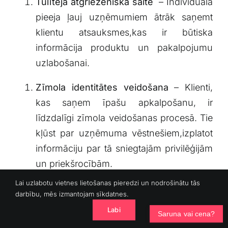
Tūlītēja atgriezeniskā‌ saite
⁤ –⁣ Individuāla
‍pieeja‌ ļauj uzņēmumiem⁢ ātrāk‍ saņemt
klientu‌ atsauksmes,kas ‍ir būtiska⁢
informācija produktu un pakalpojumu
uzlabošanai.
Zīmola identitātes ⁢veidošana
–⁣ Klienti,
kas saņem īpašu apkalpošanu, ir
līdzdalīgi zīmola veidošanas procesā. Tie
kļūst par uzņēmuma vēstnešiem,izplatot
informāciju par tā‍ sniegtajām ‍privilēģijām
un priekšrocībām.
Lai uzlabotu vietnes lietošanas pieredzi un nodrošinātu tās
Atlaides
darbību, mēs izmantojam sīkdatnes.
Labi
Saruna vai cena?