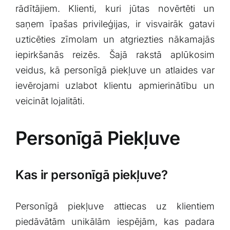
rādītājiem. Klienti, kuri jūtas novērtēti ⁢un‌
saņem īpašas privileģijas,⁣ ir visvairāk gatavi
uzticēties zīmolam un atgriezties nākamajās
iepirkšanās reizēs.‌ Šajā rakstā aplūkosim‌
veidus, kā‍ personīgā‍ piekļuve⁢ un ⁢atlaides var
ievērojami uzlabot klientu ⁣apmierinātību un
veicināt ⁤lojalitāti.
Personīgā Piekļuve
Kas ir personīgā piekļuve?
Personīgā piekļuve ​attiecas uz klientiem
piedāvātām ⁤unikālām iespējām, ​kas ‌padara