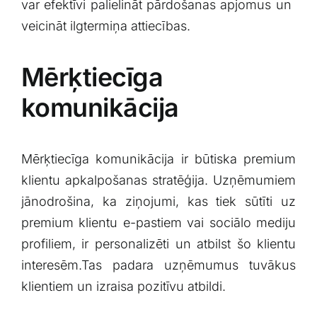
var efektīvi palielināt pārdošanas ⁢apjomus‍ un ​
veicināt ilgtermiņa ‍attiecības.
Mērķtiecīga⁣
komunikācija
Mērķtiecīga komunikācija ‌ir būtiska ‍premium
klientu apkalpošanas ‌stratēģija. Uzņēmumiem
jānodrošina, ‌ka ziņojumi, kas ‌tiek‌ sūtīti uz⁤
premium klientu ⁣e-pastiem ⁣vai ‍sociālo mediju
profiliem, ir personalizēti un ‍atbilst šo klientu
interesēm.Tas padara‌ uzņēmumus⁣ tuvākus
⁢klientiem un izraisa pozitīvu atbildi.