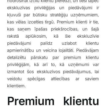
⁤nodrošināt‍ izcilu ‌klientu‍ pieredzi, un tieši tāpēc
ekskluzīvas ‌privilēģijas un piedāvājumi‌ ir
kļuvuši‍ par būtisku stratēģiju uzņēmumiem,
kas vēlas‍ izcelties ⁢tirgū. Premium klienti ir​ tie,
kas saņem⁢ īpašas priekšrocības, ⁤un šajā⁢
rakstā aplūkosim,⁣ kā šie ekskluzīvie
piedāvājumi palīdz uzlabot klientu​
apmierinātību ‌un veicina⁤ lojalitāti. ​Piedāvājam
detalizētu pārskatu par premium⁣ klientu
privilēģijām, kā ⁢arī to, kā uzņēmumi var
‍izmantot‌ šos​ ekskluzīvos ⁣piedāvājumus, lai
veidotu spēcīgas attiecības ​ar⁤ saviem
klientiem.
Premium‌ klientu