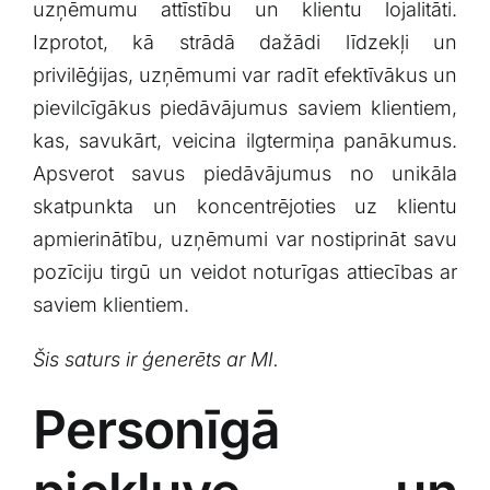
⁤uzņēmumu attīstību un ⁣klientu lojalitāti.
Izprotot, kā⁣ strādā‌ dažādi līdzekļi‍ un
privilēģijas, uzņēmumi var⁣ radīt efektīvākus un
pievilcīgākus piedāvājumus saviem klientiem,
kas, savukārt,⁣ veicina ‌ilgtermiņa ​panākumus.
Apsverot ‌savus piedāvājumus no unikāla
skatpunkta un koncentrējoties⁢ uz ​klientu
apmierinātību, uzņēmumi var nostiprināt savu​
pozīciju tirgū un veidot noturīgas attiecības ar
‌saviem ⁢klientiem.
Šis saturs​ ir‍ ģenerēts ar MI.
Personīgā‍