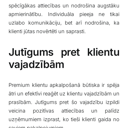
spēcīgākas attiecības un⁤ nodrošina augstāku
apmierinātību. Individuāla ‌pieeja ne tikai
uzlabo komunikāciju, bet‍ arī nodrošina, ka‍
klienti jūtas novērtēti ⁣un saprasti.
Jutīgums pret klientu
‌vajadzībām
Premium klientu apkalpošanā⁤ būtiska ir spēja
ātri un efektīvi reaģēt uz klientu vajadzībām un​
prasībām. ⁤Jutīgums‍ pret šo vajadzību izpildi
veicina ​pozitīvas attiecības‍ un palīdz
uzņēmumiem izprast, ko tieši⁤ klienti gaida no
saviem pakalpojumiem.