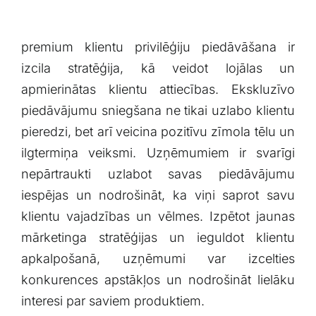
premium klientu privilēģiju ⁢piedāvāšana ir
izcila stratēģija,‌ kā‌ veidot lojālas un
apmierinātas klientu attiecības. Ekskluzīvo
⁤piedāvājumu sniegšana ‌ne tikai uzlabo klientu⁣
pieredzi, ⁣bet arī veicina pozitīvu zīmola tēlu un
ilgtermiņa veiksmi. Uzņēmumiem ir svarīgi
nepārtraukti‍ uzlabot savas ⁢piedāvājumu
iespējas‍ un nodrošināt, ka ‍viņi saprot savu
klientu vajadzības un vēlmes. ‍Izpētot ⁣jaunas
mārketinga stratēģijas un ieguldot klientu⁢
apkalpošanā, uzņēmumi var izcelties
konkurences apstākļos un nodrošināt⁣ lielāku
interesi par saviem produktiem.