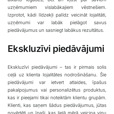
uzņēmumiem⁤ vislabākajiem vēstnešiem.
Izprotot,⁢ kādi līdzekļi ​palīdz veicināt lojalitāti,
uzņēmumi⁣ var labāk‌ pielāgot savus⁤
piedāvājumus un‍ sasniegt labākus rezultātus.
Ekskluzīvi piedāvājumi
Ekskluzīvi piedāvājumi⁣ – ⁢tas ir pirmais ‍solis
ceļā uz klienta lojalitātes nodrošināšanu. Šie
piedāvājumi ‍var ‌ietvert‍ atlaides, īpašus
‍pakalpojumus vai personalizētus produktus,
kas ir pieejami‍ tikai noteiktām⁤ klientu grupām.
Klienti,⁣ kas⁣ saņem ‌šādus piedāvājumus, jūtas
novērtēti⁢ un ‍īpaši,​ kas​ lielā mērā veicina ⁤viņu