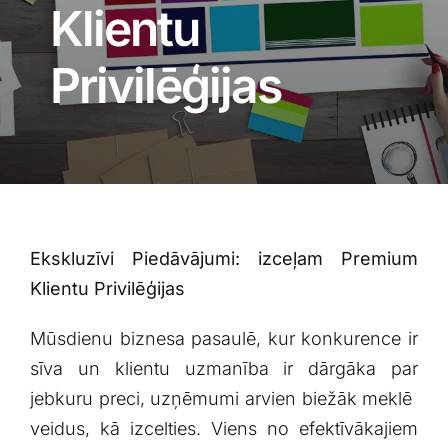
Blogs
Klientu
Privilēģijas
Attēlu galerija
Video galerija
Par mums
Ekskluzīvi Piedāvājumi: izceļam Premium
Vakances
Klientu Privilēģijas
BUJ
Mūsdienu ‍biznesa⁢ pasaulē, kur ‌konkurence⁢ ir
⁣sīva un klientu uzmanība ir dārgāka par
‌jebkuru preci, uzņēmumi arvien biežāk meklē ​
Kontakti
veidus, ‍kā izcelties. Viens no efektīvākajiem