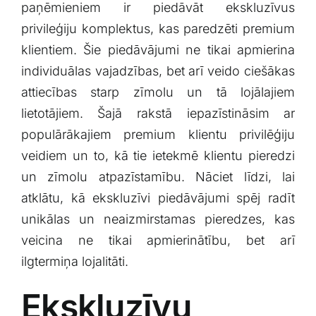
paņēmieniem ir piedāvāt ekskluzīvus
Klientu portāls
privileģiju komplektus, kas paredzēti premium
klientiem. Šie piedāvājumi⁤ ne ‌tikai apmierina
English
individuālas vajadzības, ⁣bet arī veido ciešākas
attiecības ⁤starp zīmolu⁤ un tā‍ lojālajiem
lietotājiem. Šajā rakstā iepazīstināsim ar
populārākajiem premium klientu privilēģiju
veidiem un to, ⁤kā tie ietekmē klientu pieredzi
un zīmolu atpazīstamību. Nāciet līdzi, lai
atklātu, kā ekskluzīvi ⁤piedāvājumi spēj radīt
unikālas un⁤ neaizmirstamas‌ pieredzes,⁢ kas
veicina ⁤ne tikai apmierinātību, ‍bet arī
ilgtermiņa lojalitāti.
Ekskluzīvu