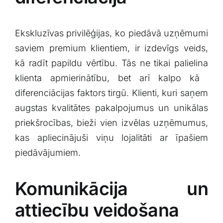
Ekskluzīvas⁣ privilēģijas, ko ‌piedāvā‍ uzņēmumi
saviem ‌premium klientiem, ir izdevīgs veids,
kā radīt papildu vērtību. Tās ne ⁣tikai palielina
klienta apmierinātību, bet arī kalpo​ kā ​
diferenciācijas faktors tirgū. Klienti, kuri saņem⁣
augstas kvalitātes pakalpojumus ​un⁢ unikālas
priekšrocības, bieži ‍vien izvēlas uzņēmumus,
kas apliecinājuši​ viņu lojalitāti⁤ ar īpašiem
piedāvājumiem.
Komunikācija ⁣un
attiecību veidošana