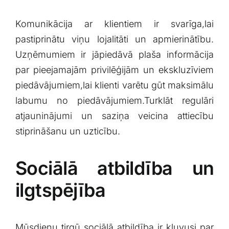
Komunikācija ar klientiem ir svarīga,lai‍
pastiprinātu viņu lojalitāti‍ un ‍apmierinātību.
Uzņēmumiem ir jāpiedāvā plaša ‍informācija⁤
par pieejamajām privilēģijām un ekskluzīviem
piedāvājumiem,lai klienti varētu gūt maksimālu
labumu ⁣no ⁤piedāvājumiem.Turklāt regulāri
⁤atjauninājumi un saziņa veicina ⁢attiecību
stiprināšanu un‍ uzticību.
Sociālā atbildība un⁣
ilgtspējība
Mūsdienu tirgū⁣ sociālā atbildība ir kļuvusi par