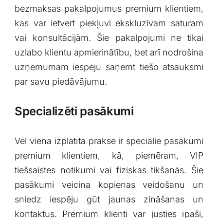
bezmaksas pakalpojumus ‌premium‌ klientiem,
kas var ietvert piekļuvi ekskluzīvam saturam
vai konsultācijām. Šie ‌pakalpojumi‌ ne tikai
uzlabo klientu apmierinātību, bet arī nodrošina
uzņēmumam iespēju ‍saņemt tiešo atsauksmi
par ‍savu piedāvājumu.
Specializēti pasākumi
Vēl ‍viena izplatīta⁤ prakse ir speciālie ⁢pasākumi
premium klientiem, kā,⁤ piemēram, VIP
tiešsaistes notikumi vai fiziskas tikšanās.​ Šie
‌pasākumi veicina kopienas ‌veidošanu ⁤un‍
sniedz⁣ iespēju ‌gūt jaunas⁣ zināšanas un
kontaktus. Premium klienti var justies īpaši,