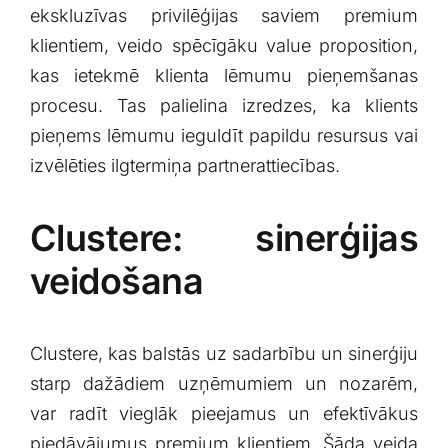
ekskluzīvas privilēģijas⁢ saviem premium⁣
klientiem, veido spēcīgāku value proposition,
kas⁤ ietekmē‌ klienta lēmumu pieņemšanas
⁣procesu. ⁣Tas palielina izredzes, ka klients⁣
pieņems lēmumu ieguldīt papildu resursus vai
izvēlēties ilgtermiņa partnerattiecības.
Clustere: sinerģijas
veidošana
Clustere, kas ⁢balstās uz sadarbību un sinerģiju
⁤starp dažādiem uzņēmumiem⁣ un nozarēm,
var radīt vieglāk pieejamus un efektīvākus
piedāvājumus premium klientiem. Šāda veida