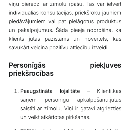
viņu pieredzi ar zīmolu īpašu. Tas var ietvert
individuālias konsultācijas, priekšroku jauniem
piedāvājumiem vai pat ‍pielāgotus ​produktus
un pakalpojumus. ‍Šāda pieeja nodrošina, ka
klients jūtas ⁣pazīstams un novērtēts,‌ kas
‌savukārt⁢ veicina ‍pozitīvu attiecību izveidi.
Personīgās‍ piekļuves
‍priekšrocības
Paaugstināta lojalitāte
– Klienti,kas
saņem personīgu apkalpošanu,jūtas
saistīti ar zīmolu. Viņi ir gatavi⁤ atgriezties
un veikt​ atkārtotas pirkšanas.