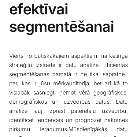
efektīvai‍
segmentēšanai
Viens no ‍būtiskākajiem aspektiem mārketinga
stratēģiju izstrādē ir datu analīze. Eficientas
segmentēšanas pamatā ​ir ne tikai ⁤sapratne ​
par, kas ir jūsu ⁢mērķauditorija, bet ⁣arī kā‌ to
⁢vislabāk sasniegt, ņemot vērā ​ģeogrāfiskos,
demogrāfiskos un uzvedības datus. Datu
‌analīze ļauj izprast patērētāju uzvedību,
identificēt tendences un ​prognozēt nākotnes
pirkumu ​ieradumus.Mūsdienīgākās datu