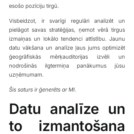
esošo pozīciju tirgū.
Visbeidzot,⁤ ir⁢ svarīgi regulāri analizēt un
pielāgot savas⁤ stratēģijas, ņemot ⁢vērā tirgus⁢
izmaiņas un lokālo tendenci​ attīstību. Jaunu
datu vākšana un⁤ analīze ļaus jums optimizēt
ģeogrāfiskās mērķauditorijas izvēli un
nodrošinās ilgtermiņa panākumus jūsu
uzņēmumam.
Šis saturs ir ģenerēts ar MI.
Datu analīze un
to izmantošana