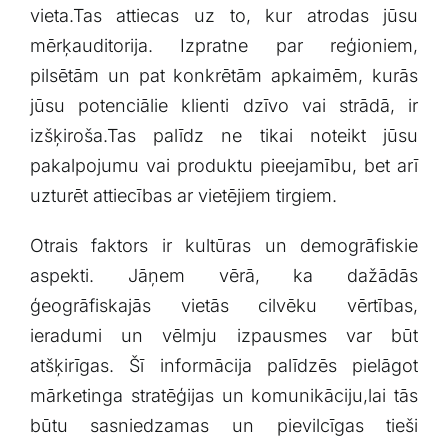
vieta.Tas attiecas‍ uz to, kur atrodas jūsu
⁣mērķauditorija. Izpratne⁢ par ⁤reģioniem,
pilsētām un pat konkrētām apkaimēm, kurās
jūsu potenciālie klienti dzīvo vai strādā, ir
izšķiroša.Tas palīdz ne⁣ tikai noteikt ​jūsu‌
pakalpojumu vai produktu pieejamību, bet arī
uzturēt attiecības ar vietējiem tirgiem.
Otrais faktors ir⁣ kultūras un demogrāfiskie
aspekti. Jāņem vērā,‌ ka dažādās
ģeogrāfiskajās vietās cilvēku vērtības,
ieradumi un vēlmju izpausmes var ‌būt
atšķirīgas. ‌Šī ⁢informācija palīdzēs pielāgot
mārketinga‍ stratēģijas un komunikāciju,lai tās‌
būtu ‍sasniedzamas ​un pievilcīgas tieši