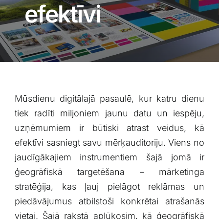
Blogs
efektīvi
Attēlu galerija
Video galerija
Mūsdienu digitālajā ⁤pasaulē,‌ kur katru dienu
Par mums
tiek ⁢radīti miljoniem jaunu datu un ​iespēju,
uzņēmumiem ⁣ir būtiski atrast veidus, kā
Vakances
efektīvi sasniegt savu mērķauditoriju. Viens no
jaudīgākajiem instrumentiem šajā jomā ir
BUJ
ģeogrāfiskā‍ targetēšana – mārketinga
stratēģija, kas ⁤ļauj pielāgot reklāmas un
Kontakti
piedāvājumus atbilstoši konkrētai atrašanās
⁤vietai. ⁢Šajā rakstā aplūkosim, kā ģeogrāfiskā