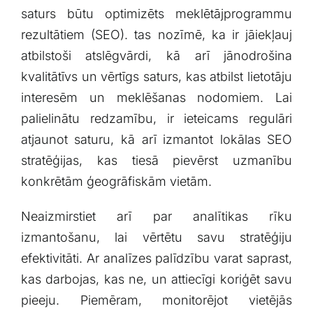
saturs būtu‌ optimizēts ⁣meklētājprogrammu
rezultātiem (SEO).​ tas nozīmē, ka‍ ir​ jāiekļauj⁣
atbilstoši ⁤atslēgvārdi, kā⁣ arī jānodrošina
kvalitātīvs ⁣un vērtīgs‍ saturs, kas atbilst lietotāju
interesēm un meklēšanas nodomiem. Lai
palielinātu redzamību, ‌ir ieteicams regulāri
atjaunot saturu, kā arī izmantot lokālas⁤ SEO
stratēģijas, kas tiesā pievērst ‍uzmanību⁢
konkrētām ģeogrāfiskām vietām.
Neaizmirstiet arī‌ par analītikas rīku
‍izmantošanu, lai vērtētu savu stratēģiju⁣
efektivitāti. Ar analīzes⁤ palīdzību varat saprast,‌
kas​ darbojas, kas ne, un attiecīgi koriģēt savu
pieeju. Piemēram, monitorējot vietējās‌