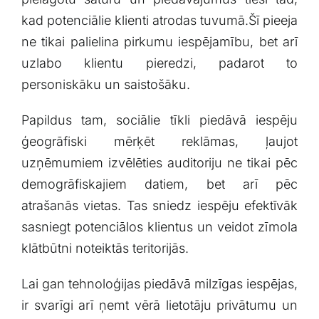
kad potenciālie klienti atrodas tuvumā.Šī pieeja
ne tikai palielina pirkumu iespējamību, bet arī
uzlabo klientu pieredzi, ⁢padarot to
personiskāku un saistošāku.
Papildus tam, ‍sociālie tīkli piedāvā ‍iespēju
ģeogrāfiski mērķēt reklāmas, ļaujot
uzņēmumiem izvēlēties auditoriju ne ⁣tikai ⁣pēc⁤
demogrāfiskajiem​ datiem, bet arī pēc
atrašanās vietas. Tas sniedz iespēju efektīvāk
sasniegt⁣ potenciālos klientus ‍un veidot zīmola
klātbūtni ⁤noteiktās teritorijās.
Lai gan ‍tehnoloģijas⁤ piedāvā milzīgas iespējas,‌
ir svarīgi arī ņemt vērā lietotāju privātumu un