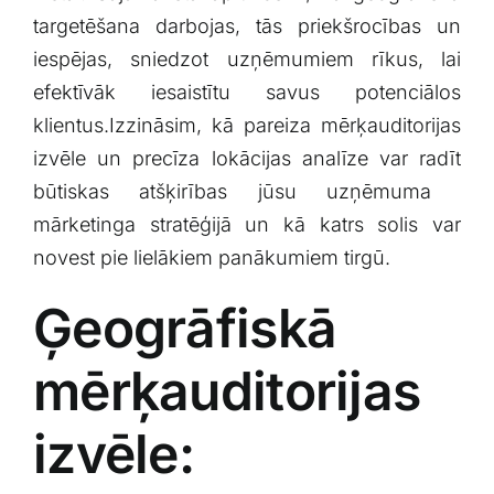
Klientu portāls
targetēšana darbojas, tās priekšrocības un
iespējas, sniedzot uzņēmumiem rīkus, lai
efektīvāk iesaistītu savus​ potenciālos
English
klientus.Izzināsim, kā pareiza mērķauditorijas‍
izvēle un precīza​ lokācijas⁤ analīze var​ radīt
būtiskas atšķirības ​jūsu uzņēmuma ​
mārketinga stratēģijā un kā katrs‍ solis var⁤
novest pie lielākiem ⁢panākumiem ⁣tirgū.
Ģeogrāfiskā
mērķauditorijas
izvēle: