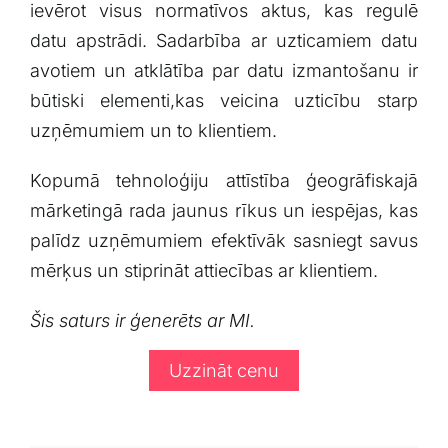
ievērot​ visus normatīvos aktus, kas regulē
datu apstrādi. Sadarbība ar uzticamiem datu⁣
avotiem un‌ atklātība par datu izmantošanu ir‌
būtiski⁢ elementi,kas veicina uzticību starp‌
uzņēmumiem un to klientiem.
Kopumā tehnoloģiju attīstība ⁤ģeogrāfiskajā
mārketingā⁤ rada jaunus rīkus ‌un iespējas,‌ kas
palīdz uzņēmumiem⁢ efektīvāk ⁤sasniegt‌ savus
⁤mērķus un ⁣stiprināt ​attiecības ar klientiem.
Šis saturs ir ģenerēts ar MI.
Uzzināt cenu