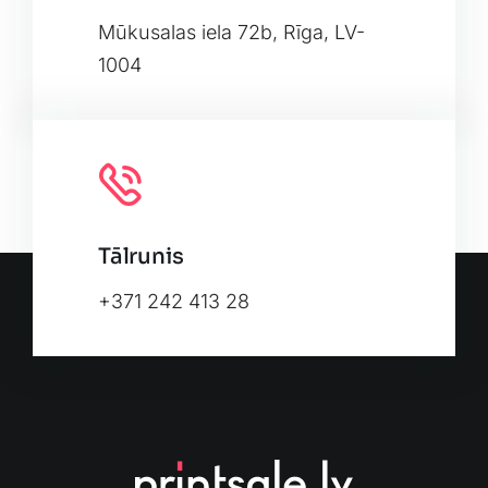
Leaflet
|
Map tiles by
CARTO
, under
CC BY 3.0
. Data by
OpenStreetMap
, under ODbL.
Mūkusalas iela 72b, Rīga, LV-
1004
Tālrunis
+371 242 413 28