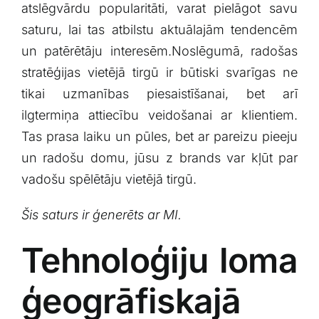
atslēgvārdu ​popularitāti, varat pielāgot ‍savu
saturu, lai tas atbilstu aktuālajām tendencēm
un ⁣patērētāju interesēm.Noslēgumā, radošas
stratēģijas ​vietējā tirgū ⁤ir būtiski svarīgas‌ ne
tikai uzmanības piesaistīšanai,⁣ bet arī
ilgtermiņa attiecību‌ veidošanai ar klientiem.
Tas prasa laiku un pūles, bet ar pareizu‍ pieeju
un radošu domu, jūsu z​ brands var ​kļūt par
vadošu spēlētāju vietējā tirgū.
Šis saturs ir ģenerēts ar MI.
Tehnoloģiju‍ loma
‍ģeogrāfiskajā