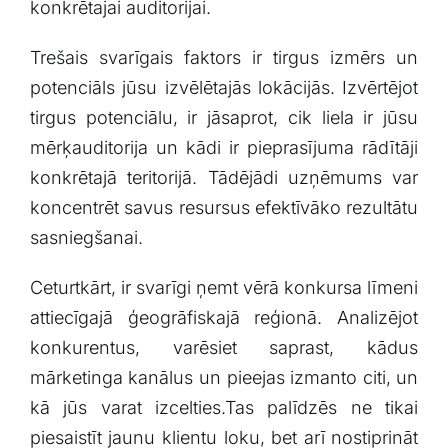
konkrētajai​ auditorijai.
Trešais svarīgais faktors ir ​tirgus izmērs un
potenciāls jūsu izvēlētajās lokācijās. Izvērtējot
tirgus ‌potenciālu, ir jāsaprot, cik liela ir jūsu
mērķauditorija ⁤un ⁣kādi ir pieprasījuma ⁣rādītāji
konkrētajā teritorijā. Tādējādi uzņēmums​ var
koncentrēt savus ​resursus ​efektīvāko⁣ rezultātu
‌sasniegšanai.
Ceturtkārt, ir svarīgi ņemt vērā⁤ konkursa⁤ līmeni
attiecīgajā ģeogrāfiskajā reģionā. Analizējot
konkurentus, varēsiet ⁣saprast, kādus
mārketinga kanālus un pieejas izmanto citi, un
⁢kā​ jūs varat izcelties.Tas palīdzēs ne tikai
piesaistīt jaunu klientu loku, bet arī⁣ nostiprināt