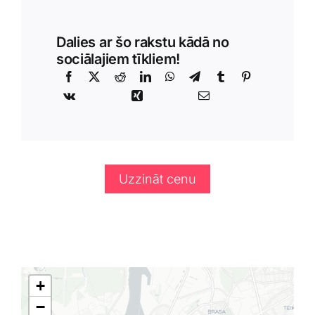
Dalies ar šo rakstu kādā no
sociālajiem tīkliem!
Uzzināt cenu
+
−