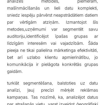
analīzes metodes, piemēram,
mašīnmācīšanās un lieli datu komplekti,
sniedz iespēju pārvērst neapstrādātiem datiem
par vērtīgām atziņām. Izmantojot šīs
metodes,uzņēmumi var segmentēt savu
auditoriju,identificējot īpašas grupas ar
līdzīgām interesēm ⁤vai vajadzībām. Šāda
pieeja ne tikai‍ palielina ‍mārketinga efektivitāti,
bet arī‌ uzlabo klientu apmierinātību, jo
komunikācija⁢ ir pielāgota konkrētās ‌grupas​
gaidām.
turklāt segmentēšana, balstoties uz datu
analīzi, ļauj precīzi mērķēt reklāmas
‍kampaņas. Tas ‌nozīmē, ka, analizējot datus
par atrašanās vietu, varat izveidot ģeogrāfiski