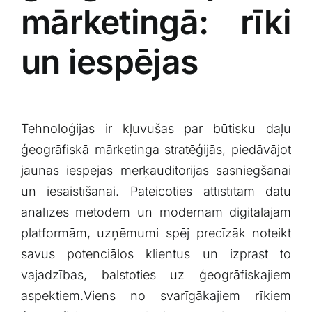
mārketingā: ⁢rīki
un‍ iespējas
Tehnoloģijas ir kļuvušas par būtisku daļu
ģeogrāfiskā mārketinga stratēģijās, ⁣piedāvājot
jaunas iespējas mērķauditorijas sasniegšanai
un iesaistīšanai. Pateicoties attīstītām datu
⁤analīzes ⁣metodēm un modernām digitālajām
platformām, ‍uzņēmumi spēj precīzāk noteikt​
savus potenciālos ⁣klientus un ⁤izprast to
vajadzības, balstoties uz ģeogrāfiskajiem
aspektiem.Viens ⁢no svarīgākajiem rīkiem