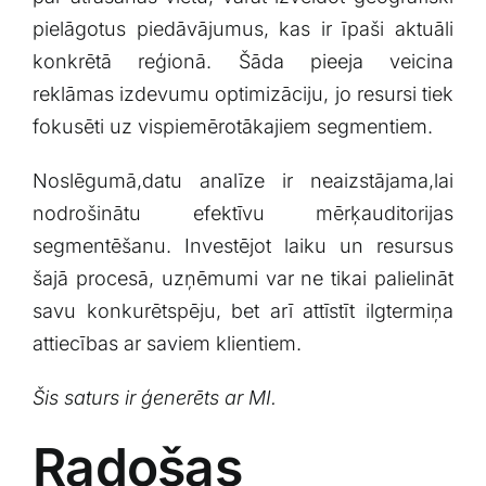
‌pielāgotus piedāvājumus, kas ir īpaši aktuāli
konkrētā reģionā. Šāda pieeja veicina
reklāmas izdevumu optimizāciju, ‍jo resursi ​tiek
fokusēti⁤ uz vispiemērotākajiem segmentiem.
Noslēgumā,datu analīze ir ​neaizstājama,lai
nodrošinātu efektīvu ⁤mērķauditorijas
segmentēšanu. Investējot laiku un ‍resursus
šajā procesā, uzņēmumi⁤ var ne tikai ‌palielināt
savu konkurētspēju, bet arī attīstīt ilgtermiņa
attiecības ar saviem klientiem.
Šis‌ saturs ir⁢ ģenerēts ‌ar MI.
Radošas