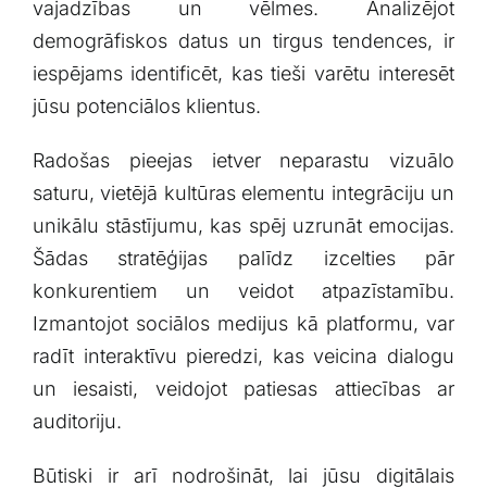
⁣vajadzības un vēlmes. ⁢Analizējot
demogrāfiskos datus⁢ un ‍tirgus​ tendences, ir
iespējams identificēt, kas tieši varētu interesēt
jūsu potenciālos ​klientus.
Radošas pieejas‌ ietver neparastu vizuālo
saturu, vietējā kultūras elementu integrāciju ‌un
unikālu stāstījumu, kas spēj uzrunāt emocijas.
Šādas stratēģijas​ palīdz izcelties pār⁣
konkurentiem un veidot atpazīstamību.
Izmantojot sociālos medijus kā​ platformu, var
radīt‌ interaktīvu ⁢pieredzi,⁤ kas veicina⁣ dialogu
un iesaisti,⁤ veidojot patiesas attiecības ar
auditoriju.
Būtiski ​ir arī ​nodrošināt, ⁣lai jūsu digitālais