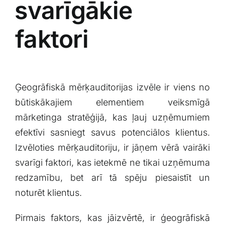
⁣svarīgākie
faktori
Ģeogrāfiskā⁣ mērķauditorijas izvēle ‍ir ⁤viens ​no
būtiskākajiem elementiem veiksmīgā
‌mārketinga⁣ stratēģijā, kas ļauj uzņēmumiem
efektīvi sasniegt savus potenciālos klientus.
Izvēloties mērķauditoriju, ir jāņem vērā vairāki
svarīgi‌ faktori, kas⁤ ietekmē ne tikai uzņēmuma
redzamību, bet arī tā spēju piesaistīt​ un
⁣noturēt klientus.
Pirmais‌ faktors, kas jāizvērtē, ir ģeogrāfiskā