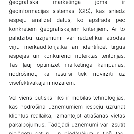
ģeogrāfiskā mārketinga jomā ir
ģeoinformācijas sistēmas (GIS), kas sniedz
iespēju analizēt datus, ko apstrādā pēc
‍konkrētiem ģeogrāfiskajiem⁣ kritērijiem. Ar ⁢to
palīdzību uzņēmumi⁢ var redzēt,kur atrodas
viņu mērķauditorija,kā arī identificēt tirgus
iespējas un ⁢konkurenci ​noteiktās ‌teritorijās.⁢
Tas ļauj optimizēt mārketinga kampaņas,
nodrošinot,​ ka resursi tiek novirzīti uz
⁤visefektīvākajām nozarēm.
Vēl viens būtisks⁤ rīks ⁢ir mobilās tehnoloģijas,
kas⁤ nodrošina uzņēmumiem iespēju uzrunāt
klientus reāllaikā,⁤ izmantojot atrašanās vietas
pakalpojumus. Tādējādi uzņēmumi⁤ var izsūtīt
⁢pielāgotu saturu un piedāvājumus tieši ⁤tad,