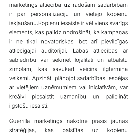
‌mārketings attiecībā​ uz radošām sadarbībām
ir⁣ par personalizāciju un vietējo kopienu
iekļaušanu.Kopienu‌ iesaiste‌ ir vēl ‍viens svarīgs
‌elements, kas ‍palīdz⁤ nodrošināt, ka kampaņas
ir ne ​tikai novatoriskas, bet arī pievilcīgas⁤
attiecīgajai auditorijai. Labas attiecības ar
sabiedrību​ var sekmēt lojalitāti ⁣un atbalstu
zīmolam, kas savukārt veicina ilgtermiņa
veiksmi. Apzināti plānojot sadarbības iespējas
ar vietējiem ⁢uzņēmumiem‌ vai iniciatīvām, var
kreāivi⁢ piesaistīt uzmanību un palielināt
ilgstošu iesaisti.
Guerrilla mārketings⁣ nākotnē prasīs jaunas
‍stratēģijas, kas balstītas uz kopienu⁤