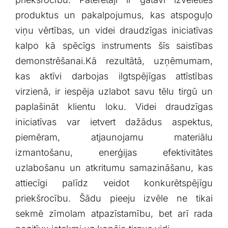
produktus un pakalpojumus, kas atspoguļo
⁤viņu vērtības, ⁤un videi draudzīgas iniciatīvas
‌kalpo kā spēcīgs instruments ‌šīs saistības
demonstrēšanai.Kā rezultātā, uzņēmumam,
kas aktīvi darbojas‍ ilgtspējīgas attīstības
virzienā, ir iespēja⁢ uzlabot⁣ savu tēlu tirgū un
paplašināt klientu ‌loku. Videi draudzīgas
iniciatīvas​ var ietvert dažādus aspektus,
piemēram, atjaunojamu ‌materiālu
izmantošanu,⁢ enerģijas efektivitātes
uzlabošanu un atkritumu samazināšanu,‌ kas​
attiecīgi palīdz veidot konkurētspējīgu
priekšrocību. Šādu pieeju izvēle ​ne ⁢tikai
sekmē ‌zīmolam atpazīstamību, bet arī rada