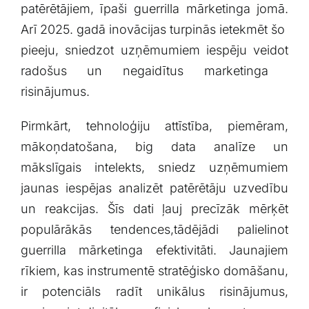
patērētājiem,⁣ īpaši guerrilla ⁣mārketinga jomā.
Arī 2025. gadā inovācijas turpinās ietekmēt šo ​
pieeju, sniedzot⁢ uzņēmumiem‍ iespēju veidot
‍radošus un ​negaidītus marketinga ​
risinājumus.
Pirmkārt, tehnoloģiju attīstība, ‍piemēram,⁣
mākoņdatošana, big⁢ data analīze un
mākslīgais intelekts,⁣ sniedz uzņēmumiem
jaunas iespējas analizēt patērētāju‍ uzvedību
un ​reakcijas. Šīs dati ⁢ļauj precīzāk mērķēt
populārākās tendences,tādējādi palielinot
guerrilla mārketinga efektivitāti. Jaunajiem
rīkiem, kas instrumentē stratēģisko ⁢domāšanu,
ir potenciāls radīt unikālus risinājumus,