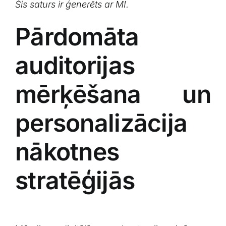
Šis⁤ saturs ir ģenerēts ar MI.
Pārdomāta
auditorijas
mērķēšana‍ un
personalizācija
nākotnes
stratēģijās