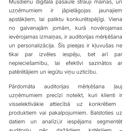
Mūsdienu digitālā pasaule strauji ‌mainās, un
uzņēmumiem ir jāpielāgojas jaunajiem
apstākļiem, lai paliktu ​konkurētspējīgi. Viena
no ​galvenajām jomām, kurā ‌novērojamas
ievērojamas ‌izmaiņas, ir auditorijas mērķēšana
un‍ personalizācija. Šīs pieejas ir kļuvušas ne
tikai par izvēles iespēju, bet arī ​par‍
nepieciešamību, lai efektīvi sazinātos ar
patērētājiem un iegūtu viņu uzticību.
Pārdomāta auditorijas ⁣mērķēšana ļauj
⁣uzņēmumiem ⁣precīzi noteikt, kuri klienti​ ir
visselektīvākie attiecībā uz konkrētiem ​
produktiem‍ vai ‌pakalpojumiem. Balstoties uz
‍datiem un analīzi,ir iespējams segmentēt‌
auditoriju pēc dažādiem‌ kritērijiem –​