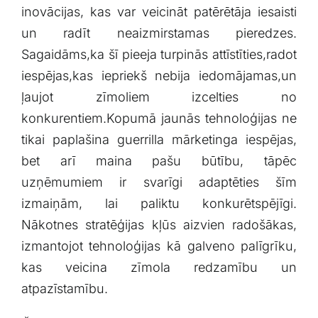
inovācijas, kas var veicināt patērētāja iesaisti
un radīt neaizmirstamas⁢ pieredzes.
Sagaidāms,ka šī ‍pieeja turpinās attīstīties,radot
⁤iespējas,kas iepriekš nebija‌ iedomājamas,un
ļaujot zīmoliem⁢ izcelties no
konkurentiem.Kopumā jaunās tehnoloģijas ne
tikai paplašina ⁣guerrilla mārketinga⁢ iespējas,
bet arī maina‌ pašu būtību, tāpēc
uzņēmumiem ir svarīgi⁣ adaptēties šīm
⁣izmaiņām, lai paliktu konkurētspējīgi.
Nākotnes stratēģijas kļūs aizvien radošākas,
izmantojot tehnoloģijas kā⁤ galveno palīgrīku,
kas veicina ⁤zīmola redzamību un
atpazīstamību.