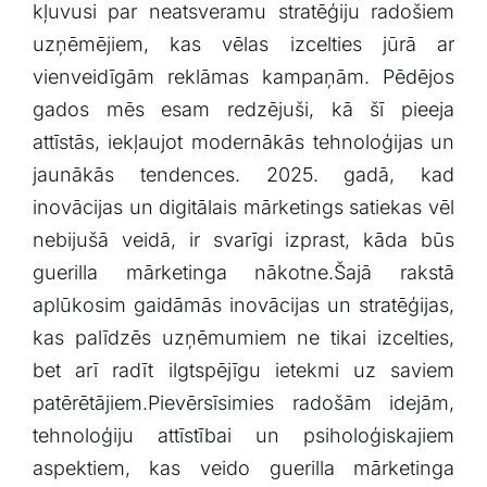
kļuvusi‌ par neatsveramu stratēģiju radošiem
Klientu portāls
uzņēmējiem, kas vēlas ​izcelties jūrā ar‍
vienveidīgām reklāmas kampaņām.‌ Pēdējos​
English
gados​ mēs esam redzējuši, kā šī pieeja
attīstās, iekļaujot⁤ modernākās⁣ tehnoloģijas​ un
jaunākās tendences. 2025. gadā, kad
inovācijas un digitālais mārketings satiekas ‍vēl
⁣nebijušā⁢ veidā, ir svarīgi izprast, kāda būs
guerilla mārketinga nākotne.Šajā rakstā
aplūkosim gaidāmās inovācijas un‌ stratēģijas,
kas palīdzēs⁢ uzņēmumiem ne tikai izcelties,
bet‌ arī‍ radīt ilgtspējīgu ietekmi uz saviem⁤
patērētājiem.Pievērsīsimies radošām⁢ idejām,
tehnoloģiju attīstībai un psiholoģiskajiem
⁢aspektiem, kas veido guerilla mārketinga