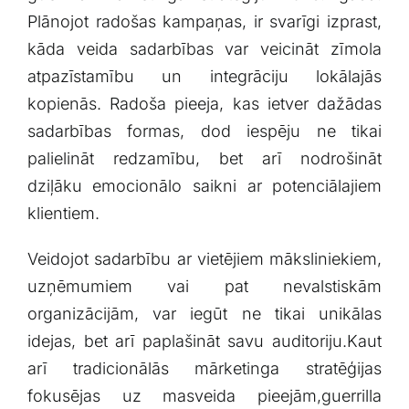
⁢Plānojot radošas kampaņas, ir‌ svarīgi izprast,
⁢kāda veida sadarbības var veicināt zīmola⁢
atpazīstamību un integrāciju lokālajās
kopienās. Radoša pieeja, kas ietver ⁣dažādas
sadarbības⁣ formas, dod ⁢iespēju ne tikai
palielināt redzamību, bet arī ⁣nodrošināt
dziļāku​ emocionālo saikni ar potenciālajiem⁤
klientiem.
Veidojot sadarbību ar vietējiem māksliniekiem,
uzņēmumiem vai pat nevalstiskām
organizācijām, var ⁤iegūt ⁤ne tikai ​unikālas
idejas, bet arī paplašināt savu ⁢auditoriju.Kaut
arī tradicionālās mārketinga stratēģijas​
fokusējas uz masveida pieejām,guerrilla