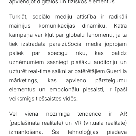
apvienojot ⁢digitālos un fiziskos elementus.
Turklāt, ‍sociālo mediju attīstība ‌ir‌ radikāli
mainījusi komunikācijas dinamiku. Katra
kampaņa​ var kļūt par globālu fenomenu, ja tā
tiek izstrādāta pareizi.Social media⁣ joprojām
paliek par spēcīgu rīku,⁣ kas palīdz⁢
uzņēmumiem sasniegt plašāku‍ auditoriju‍ un
uzturēt‍ real-time saikni ar patērētājiem.Guerrilla
mārketings, kas apvieno pārsteigumu‌
elementus un emocionālu piesaisti, ir īpaši
veiksmīgs tiešsaistes vidēs.
Vēl viena nozīmīga tendence ir AR
(paplašinātā realitāte) un VR (virtuālā realitāte)
izmantošana. ⁤Šīs tehnoloģijas piedāvā