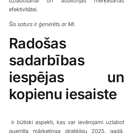
uzlabošanai un auditorijas mērķēšanas
efektivitātei.
Šis ‍saturs ir ‍ģenerēts ar MI.
Radošas
sadarbības
iespējas un
kopienu iesaiste
⁢ ir būtiski aspekti, kas var ievērojami uzlabot
guerrilla ⁤mārketinga stratēģiju ‌2025. gadā.