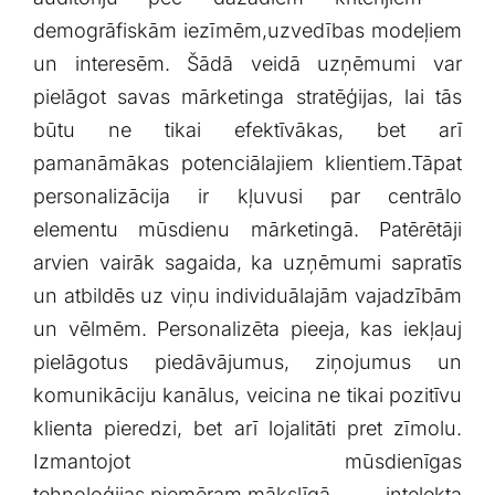
demogrāfiskām ​iezīmēm,uzvedības ⁤modeļiem
un interesēm.⁤ Šādā ⁣veidā‍ uzņēmumi var
⁣pielāgot⁣ savas‍ mārketinga stratēģijas, lai tās⁢
būtu ⁢ne tikai efektīvākas, ‌bet arī⁤
pamanāmākas potenciālajiem klientiem.Tāpat
personalizācija ir kļuvusi ⁣par centrālo
elementu mūsdienu mārketingā. Patērētāji
arvien vairāk sagaida, ka ⁢uzņēmumi sapratīs
un atbildēs‍ uz viņu individuālajām vajadzībām
un⁢ vēlmēm. Personalizēta ⁤pieeja, kas iekļauj⁢
pielāgotus piedāvājumus, ⁣ziņojumus ⁢un
komunikāciju ⁣kanālus, veicina ne tikai ⁢pozitīvu⁣
klienta pieredzi, bet arī ⁤lojalitāti pret zīmolu.
Izmantojot mūsdienīgas
tehnoloģijas,piemēram,mākslīgā‌ intelekta⁣