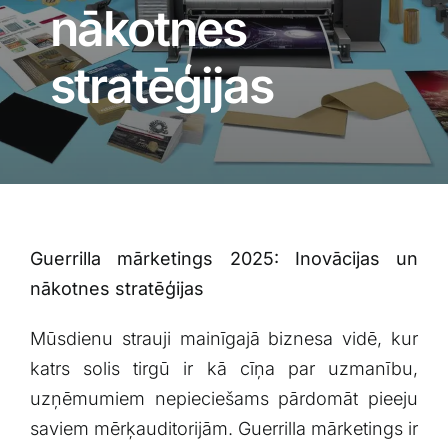
Blogs
nākotnes
stratēģijas
Attēlu galerija
Video galerija
Par mums
Guerrilla mārketings ⁢2025: Inovācijas un
Vakances
nākotnes stratēģijas
BUJ
Mūsdienu strauji​ mainīgajā⁤ biznesa vidē, ‍kur
katrs solis tirgū ir kā cīņa ‍par uzmanību,
uzņēmumiem⁢ nepieciešams pārdomāt‌ pieeju
Kontakti
saviem mērķauditorijām. Guerrilla mārketings ir