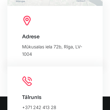
Adrese
Leaflet
|
Map tiles by
CARTO
, under
CC BY 3.0
. Data by
OpenStreetMap
, under ODbL.
Mūkusalas iela 72b, Rīga, LV-
1004
Tālrunis
+371 242 413 28