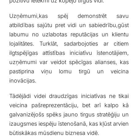
‌pozitīvu ietekmi ⁤uz kopējo ⁤tirgus vidi.
Uzņēmumi,kas spēj demonstrēt savu
atbildības sajūtu pret vidi un⁤ sabiedrību,gūst
labumu no uzlabotas reputācijas un klientu⁣
lojalitātes. Turklāt, sadarbojoties⁣ ar​ citiem
ilgtspējīgas attīstības iniciatīvu īstenotājiem,
uzņēmumi var veidot spēcīgas alianses,⁤ kas
pastiprina viņu ‍lomu‍ tirgū un veicina⁤
inovācijas.
Tādējādi videi draudzīgas iniciatīvas ne‍ tikai
veicina pašreprezentāciju, bet arī kalpo kā
galvanizējošs⁢ spēks jauno tirgus stratēģiju un
izaugsmes⁢ iespēju īstenošanā,​ kas kļūst arvien​
būtiskākas mūsdienu biznesa vidē.