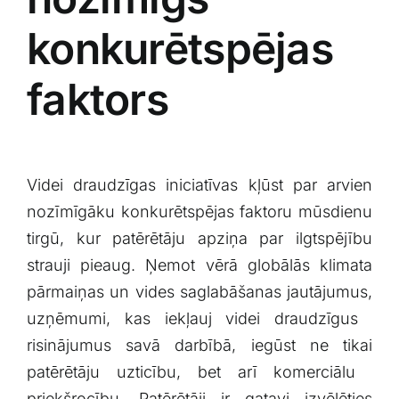
konkurētspējas
faktors
Videi draudzīgas iniciatīvas kļūst par arvien‍
nozīmīgāku konkurētspējas faktoru mūsdienu
tirgū, kur ‍patērētāju apziņa par ilgtspējību
strauji⁤ pieaug. Ņemot vērā globālās klimata
‌pārmaiņas un ⁣vides saglabāšanas jautājumus,
uzņēmumi, kas iekļauj videi draudzīgus ​
risinājumus savā darbībā, iegūst ne tikai⁤
patērētāju uzticību, bet‍ arī ‍komerciālu ​
priekšrocību. Patērētāji ir gatavi izvēlēties