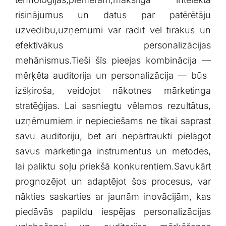
risinājumus un ‍datus par⁤ patērētāju​
uzvedību,uzņēmumi var radīt vēl⁢ tīrākus ‌un
‍efektīvākus personalizācijas‍
mehānismus.Tieši šīs pieejas kombinācija —
mērķēta auditorija un personalizācija ⁢—⁣ būs ​
izšķiroša, ⁣veidojot ⁣nākotnes ⁢mārketinga​
stratēģijas. Lai sasniegtu vēlamos rezultātus,
uzņēmumiem ir nepieciešams ne⁤ tikai saprast
savu auditoriju, bet arī nepārtraukti‍ pielāgot
savus mārketinga instrumentus un⁤ metodes,
lai paliktu soļu‍ priekšā konkurentiem.Savukārt
prognozējot un adaptējot šos procesus, var
nākties saskarties ar jaunām inovācijām, kas
piedāvās papildu iespējas personalizācijas​