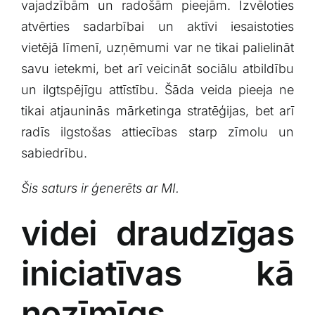
vajadzībām un radošām pieejām. Izvēloties
atvērties ⁤sadarbībai un aktīvi iesaistoties
vietējā​ līmenī, uzņēmumi var ne ⁤tikai palielināt
savu ietekmi,⁢ bet⁣ arī veicināt sociālu atbildību
un ilgtspējīgu‌ attīstību. Šāda veida pieeja ne
tikai atjauninās mārketinga stratēģijas, bet arī⁤
radīs ilgstošas‌ attiecības starp zīmolu ‌un​
sabiedrību.
Šis saturs ir ģenerēts ar MI.
videi draudzīgas
iniciatīvas kā
nozīmīgs