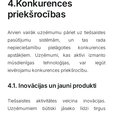
4.Konkurences‍
priekšrocības
Arvien vairāk uzņēmumu pāriet uz tiešsaistes​
pasūtījumu⁢ sistēmām, un tas rada⁤
nepieciešamību pielāgoties konkurences
apstākļiem. Uzņēmumi, kas ⁢aktīvi izmanto
mūsdienīgas ‍tehnoloģijas, var iegūt
ievērojamu konkurences ‍priekšrocību.
4.1. Inovācijas un jauni produkti
Tiešsaistes aktivitātes veicina inovācijas.
Uzņēmumiem būtiski jāseko līdzi tirgus