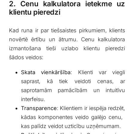
2. Cenu kalkulatora ietekme uz
klientu pieredzi
Kad ​runa ir par tiešsaistes pirkumiem, klients
novērtē ērtību un ātrumu. Cenu kalkulatora
izmantošana tieši uzlabo klientu pieredzi
šādos veidos:
Skata vienkāršība
: Klienti var ⁤viegli
saprast, kā⁤ tiek veidoti cenas, ar
saprotamām pamācībām un intuitīvu
interfeisu.
Transparence
: Klientiem ir iespēja redzēt,
kādas komponentes veido galējo cenu, ​
kas palīdz ‌veidot uzticību uzņēmumam.