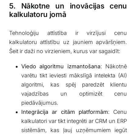
5. Nākotne un inovācijas cenu
kalkulatoru jomā
Tehnoloģiju attīstība ir virzījusi cenu
kalkulatoru attīstību uz jauniem apvāršņiem.
Šeit ‌ir daži no virzieniem, kurus var⁣ sagaidīt:
Viedo algoritmu izmantošana
: Nākotnē
varētu ⁣tikt ieviesti mākslīgā intelekta (AI)
algoritmi, kas spēj⁣ paredzēt klientu
vajadzības⁤ un‌ optimizēt cenu
piedāvājumus.
Integrācija ar citām ⁣platformām
: Cenu
⁣kalkulatori var tikt integrēti‍ ar CRM un ERP
sistēmām, kas ļauj uzņēmumiem iegūt