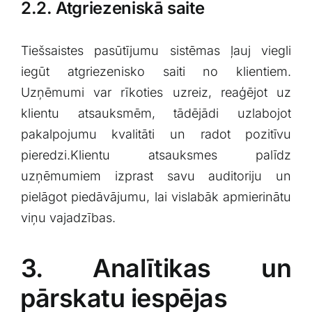
2.2. Atgriezeniskā‌ saite
Tiešsaistes pasūtījumu sistēmas ļauj viegli
iegūt atgriezenisko ‍saiti no klientiem.
Uzņēmumi var rīkoties uzreiz, reaģējot uz
klientu atsauksmēm, tādējādi ⁤uzlabojot
pakalpojumu kvalitāti un radot pozitīvu
⁢pieredzi.Klientu atsauksmes palīdz
uzņēmumiem⁣ izprast savu auditoriju un
pielāgot piedāvājumu, ⁤lai vislabāk apmierinātu
viņu vajadzības.
3. Analītikas un
⁢pārskatu iespējas