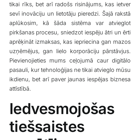
tikai rīks, bet ‌arī radošs risinājums, kas ietver
Klientu portāls
sevī inovāciju un lietotāju pieredzi. Šajā rakstā
aplūkosim, kā šāda sistēma var atvieglot
English
pirkšanas‍ procesu, sniedzot iespēju ātri un ērti
aprēķināt izmaksas, kas iepriecina gan ‍mazos
uzņēmējus, gan lielo korporāciju pārstāvjus.
Pievienojieties mums ceļojumā caur digitālo
pasauli, kur tehnoloģijas ne tikai atvieglo mūsu
ikdienu, bet arī paver jaunas iespējas biznesa
attīstībā.
Iedvesmojošas
tiešsaistes