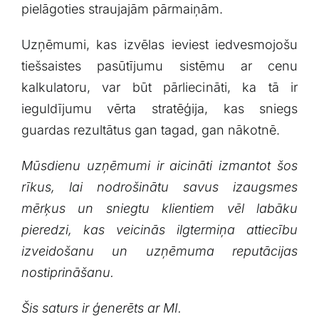
pielāgoties‍ straujajām pārmaiņām.
Uzņēmumi, kas⁢ izvēlas ieviest iedvesmojošu
tiešsaistes pasūtījumu​ sistēmu ar cenu
kalkulatoru, var būt pārliecināti, ka tā ir
‍ieguldījumu vērta stratēģija, kas sniegs
guardas rezultātus gan tagad, gan nākotnē.
Mūsdienu uzņēmumi⁤ ir aicināti izmantot šos
rīkus,⁢ lai nodrošinātu⁤ savus izaugsmes⁣
mērķus un sniegtu klientiem vēl labāku
pieredzi,​ kas veicinās ilgtermiņa attiecību
izveidošanu un uzņēmuma ⁣reputācijas
nostiprināšanu.
Šis saturs ir ģenerēts ar MI.