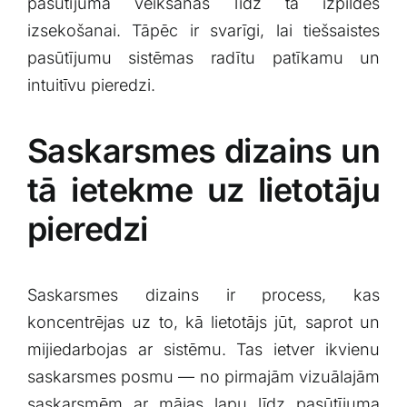
pasūtījuma veikšanas līdz tā izpildes
izsekošanai. Tāpēc ir svarīgi, lai tiešsaistes
pasūtījumu sistēmas radītu patīkamu un
intuitīvu pieredzi.⁢
Saskarsmes dizains un
tā ietekme uz lietotāju​
pieredzi
Saskarsmes dizains ir process, kas
koncentrējas uz to, kā lietotājs jūt, saprot un
⁣mijiedarbojas ar sistēmu. Tas ietver ikvienu
saskarsmes posmu — no pirmajām vizuālajām
saskarsmēm ar mājas lapu līdz pasūtījuma