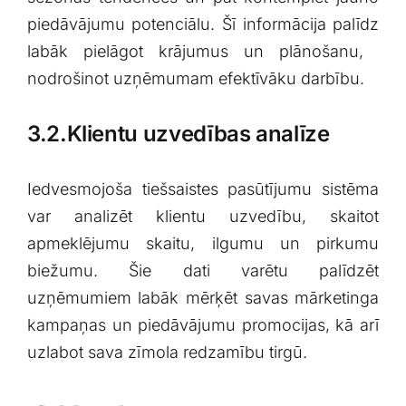
⁣piedāvājumu potenciālu. Šī ⁣informācija palīdz
labāk​ pielāgot krājumus un plānošanu, ​
nodrošinot uzņēmumam efektīvāku darbību.
3.2.Klientu uzvedības analīze
Iedvesmojoša tiešsaistes pasūtījumu sistēma
var analizēt klientu uzvedību, skaitot
apmeklējumu skaitu, ilgumu un pirkumu
biežumu. Šie dati varētu⁢ palīdzēt
uzņēmumiem labāk mērķēt savas‌ mārketinga
kampaņas un piedāvājumu promocijas, kā arī
uzlabot sava zīmola⁤ redzamību tirgū.