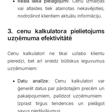
Reālā laika pielāgojumi
: Cenu izmaiņas
vai atlaides tiek atainotas nekavējoties,
nodrošinot klientiem⁢ aktuālu informāciju.
3. cenu kalkulatora pielietojums
uzņēmuma efektivitātē
Cenu kalkulatori ne tikai uzlabo klientu
pieredzi, bet arī sniedz būtiskus⁤ ieguvumus
uzņēmumiem:
Datu analīze
: Cenu kalkulatori var
ģenerēt datus par pārdotajām precēm un
pakalpojumiem, palīdzot uzņēmumiem ​
izprast tirgus ⁤tendences un pielāgot
savus piedāvājumus.