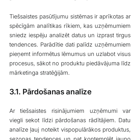
Tiešsaistes pasūtījumu sistēmas ir aprīkotas ar
spēcīgām analītikas rīkiem, kas uzņēmumiem
sniedz iespēju analizēt datus un izprast tirgus
tendences. Parādītie dati palīdz uzņēmumiem
pieņemt informētus lēmumus ​un uzlabot visus
procesus, sākot no produktu piedāvājuma ⁤līdz
mārketinga stratēģijām.
3.1. Pārdošanas analīze
Ar⁤ tiešsaistes risinājumiem uzņēmumi var
viegli sekot līdzi pārdošanas rādītājiem. Datu
analīze ļauj noteikt vispopulārākos produktus,
sezonas tendences⁤ un pat​ kontemplēt jauno