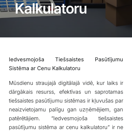
Blogs
Kalkulatoru
Attēlu galerija
Video galerija
Iedvesmojoša ⁣Tiešsaistes Pasūtījumu
Par mums
Sistēma ar Cenu Kalkulatoru
Vakances
Mūsdienu‌ straujajā digitālajā vidē, ⁢kur laiks ir
dārgākais resurss, efektīvas un saprotamas
BUJ
tiešsaistes pasūtījumu sistēmas ir kļuvušas par
neaizvietojamu palīgu gan uzņēmējiem, gan
patērētājiem. ⁤”Iedvesmojoša tiešsaistes
Kontakti
pasūtījumu‌ sistēma ar cenu kalkulatoru” ir ne