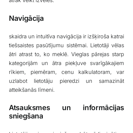
ātrāk ⁢veikt izvēles.
Navigācija
skaidra⁢ un intuitīva navigācija ir izšķiroša katrai
tiešsaistes pasūtījumu sistēmai. Lietotāji vēlas
ātri atrast to, ko meklē. Vieglas pārejas starp
kategorijām⁤ un ātra piekļuve ⁤svarīgākajiem
rīkiem, piemēram, cenu kalkulatoram, var
uzlabot lietotāju⁤ pieredzi⁣ un samazināt
atteikšanās ⁤līmeni.
Atsauksmes un ‍informācijas
sniegšana