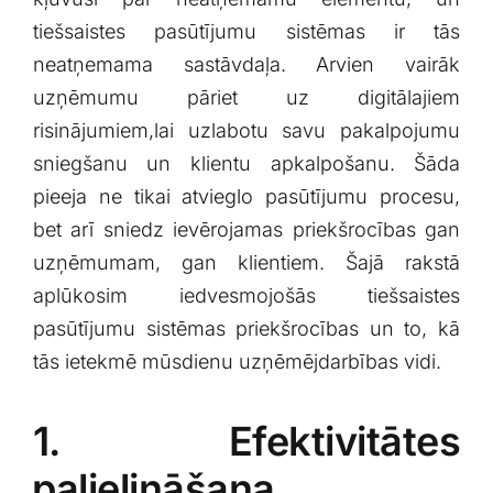
tiešsaistes pasūtījumu sistēmas ir tās
neatņemama sastāvdaļa. Arvien vairāk
uzņēmumu pāriet uz ⁣digitālajiem
risinājumiem,lai uzlabotu savu pakalpojumu
sniegšanu un klientu apkalpošanu. ⁢Šāda
pieeja ne tikai atvieglo pasūtījumu procesu,
bet arī sniedz ievērojamas priekšrocības gan
uzņēmumam, gan klientiem. Šajā rakstā
aplūkosim iedvesmojošās tiešsaistes
pasūtījumu sistēmas priekšrocības un to, ​kā
tās ietekmē​ mūsdienu uzņēmējdarbības vidi.
1. Efektivitātes
⁤palielināšana