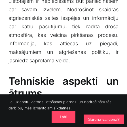
Lietotājiem ir nepieciešams būt pārliecinātiem
par savām izvēlēm. ‍Nodrošinot skaidras
atgriezeniskās saites ⁢iespējas un⁤ informāciju‍
par katru pasūtījumu, tiek radīta droša
atmosfēra, kas veicina‌ pirkšanas procesu.
informācija, kas attiecas uz piegādi,‍
maksājumiem un atgriešanas politiku, ‍ir
jāsniedz‌ saprotamā veidā.
Tehniskie⁣ aspekti un
ātrums
Lai uzlabotu vietnes lietošanas pieredzi un nodrošinātu tās
darbību, mēs izmantojam sīkdatnes.
Tehniskā puse ir ‍tik pat svarīga, kā ‍estētika un
Labi
Saruna vai cena?
uzbūve. Sistēmas lēna un nestabila darbība