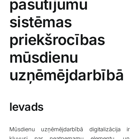
pasūtījumu
sistēmas
priekšrocības
mūsdienu
uzņēmējdarbībā
Ievads
Mūsdienu uzņēmējdarbībā digitalizācija ir
kļuvusi par neatņemamu elementu, un⁣