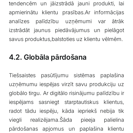
tendencēm un‍ jāizstrādā‌ jauni produkti, lai
apmierinātu klientu prasības.Ar informācijas
analīzes ⁣palīdzību uzņēmumi var ātrāk
izstrādāt jaunus piedāvājumus un pielāgot
savus ⁢produktus,balstoties uz klientu vēlmēm.
4.2. Globāla pārdošana
Tiešsaistes pasūtījumu sistēmas paplašina
uzņēmumu iespējas virzīt savu produkciju ‍uz
globālo tirgu. Ar digitālo risinājumu palīdzību ir
iespējams sasniegt starptautiskus ​klientus,
radot tādu iespēju, kāda iepriekš nebija tik
viegli realizējama.Šāda pieeja palielina
pārdošanas apjomus un paplašina klientu