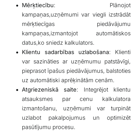
Mērķtiecību
: Plānojot
kampaņas,uzņēmumi var viegli izstrādāt
mērķtiecīgas piedāvājumu
kampaņas,izmantojot automātiskos
datus,ko sniedz⁣ kalkulators.
Klientu sadarbības uzlabošana
: Klienti
var sazināties ar uzņēmumu patstāvīgi,
pieprasot īpašus piedāvājumus, balstoties
uz automātiski aprēķinātām cenām.
Atgriezeniskā saite
: Integrējot klientu
atsauksmes par cenu kalkulatora
izmantošanu, uzņēmumi var turpināt
⁢uzlabot pakalpojumus un optimizēt
pasūtījumu procesu.