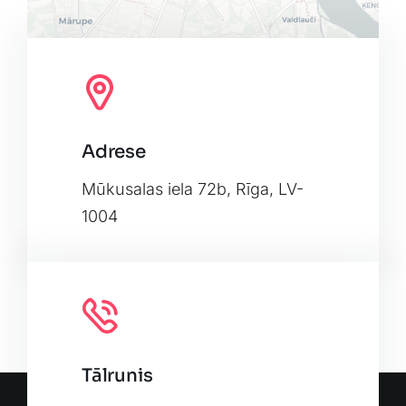
Adrese
Leaflet
|
Map tiles by
CARTO
, under
CC BY 3.0
. Data by
OpenStreetMap
, under ODbL.
Mūkusalas iela 72b, Rīga, LV-
1004
Tālrunis