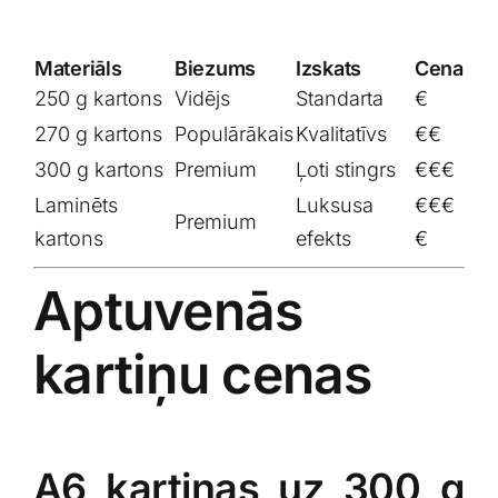
Materiāls
Biezums
Izskats
Cena
250 g kartons
Vidējs
Standarta
€
270 g kartons
Populārākais
Kvalitatīvs
€€
300 g kartons
Premium
Ļoti stingrs
€€€
Laminēts
Luksusa
€€€
Premium
kartons
efekts
€
Aptuvenās
kartiņu cenas
A6 kartiņas uz 300 g