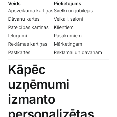
Veids
Pielietojums
Apsveikuma kartiņas
Svētki un jubilejas
Dāvanu kartes
Veikali, saloni
Pateicības kartiņas
Klientiem
Ielūgumi
Pasākumiem
Reklāmas kartiņas
Mārketingam
Pastkartes
Reklāmai un dāvanām
Kāpēc
uzņēmumi
izmanto
personalizētas