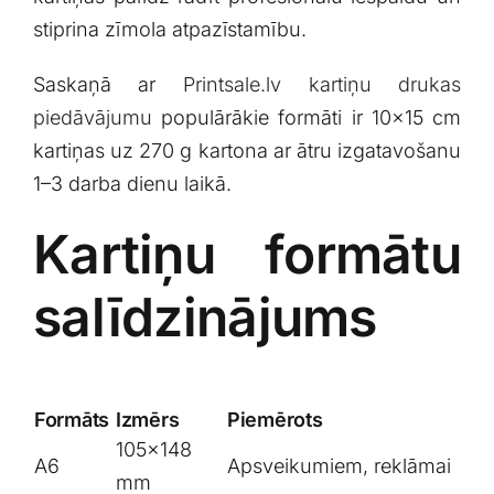
stiprina zīmola atpazīstamību.
Saskaņā ar
Printsale.lv kartiņu drukas
piedāvājumu
populārākie formāti ir 10×15 cm
kartiņas uz 270 g kartona ar ātru izgatavošanu
1–3 darba dienu laikā.
Kartiņu formātu
salīdzinājums
Formāts
Izmērs
Piemērots
105×148
A6
Apsveikumiem, reklāmai
mm