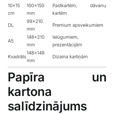
10×15
100×150
Pastkartēm, dāvanu
cm
mm
kartēm
99×210
DL
Premium apsveikumiem
mm
148×210
Ielūgumiem,
A5
mm
prezentācijām
148×148
Kvadrāts
Dizaina kartiņām
mm
Papīra un
kartona
salīdzinājums