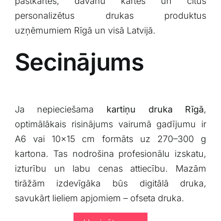
pastkartes, dāvanu kartes un citus
personalizētus drukas produktus
uzņēmumiem Rīgā un visā Latvijā.
Secinājums
Ja nepieciešama
kartiņu druka Rīgā
,
optimālākais risinājums vairumā gadījumu ir
A6 vai 10×15 cm formāts uz 270–300 g
kartona. Tas nodrošina profesionālu izskatu,
izturību un labu cenas attiecību. Mazām
tirāžām izdevīgāka būs digitālā druka,
savukārt lieliem apjomiem – ofseta druka.