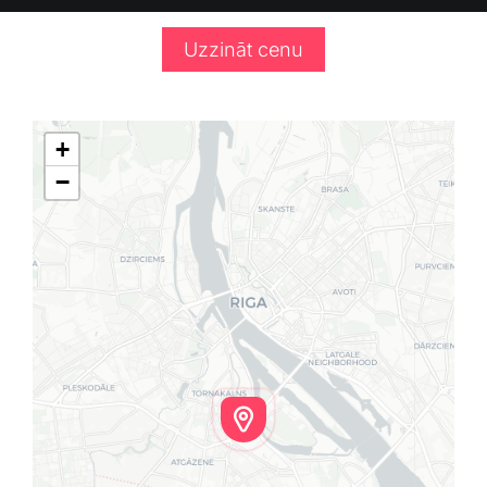
Uzzināt cenu
+
−