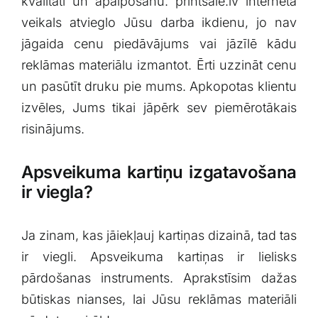
kvalitāti un apalpošanu. printsale.lv interneta
Klientu portāls
veikals atvieglo Jūsu darba ikdienu, jo nav
jāgaida cenu piedāvājums vai jāzīlē kādu
English
reklāmas materiālu izmantot. Ērti uzzināt cenu
un pasūtīt druku pie mums. Apkopotas klientu
izvēles, Jums tikai jāpērk sev piemērotākais
risinājums.
Apsveikuma kartiņu izgatavošana
ir viegla?
Ja zinam, kas jāiekļauj kartiņas dizainā, tad tas
ir viegli. Apsveikuma kartiņas ir lielisks
pārdošanas instruments. Aprakstīsim dažas
būtiskas nianses, lai Jūsu reklāmas materiāli