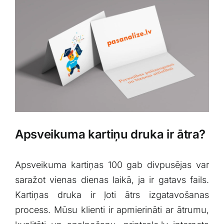
Blogs
Attēlu galerija
Video galerija
Par mums
Apsveikuma kartiņu druka ir ātra?
Vakances
Apsveikuma kartiņas 100 gab divpusējas var
BUJ
saražot vienas dienas laikā, ja ir gatavs fails.
Kartiņas druka ir ļoti ātrs izgatavošanas
Kontakti
process. Mūsu klienti ir apmierināti ar ātrumu,