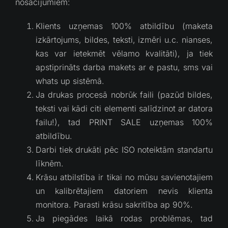
nosacījumiem:
Klients uzņemas 100% atbildību (maketa
izkārtojums, bildes, teksti, izmēri u.c. nianses,
kas var ietekmēt vēlamo kvalitāti), ja tiek
apstiprināts darba makets ar e pastu, sms vai
whats up sistēmā.
Ja drukas procesā nobrūk faili (pazūd bildes,
teksti vai kādi citi elementi salīdzinot ar datora
failu!), tad PRINT SALE uzņemas 100%
atbildību.
Darbi tiek drukāti pēc ISO noteiktām standartu
līknēm.
Krāsu atbilstība ir tikai no mūsu savienotajiem
un kalibrētajiem datoriem nevis klienta
monitora. Parasti krāsu sakritība ap 90%.
Ja piegādes laikā rodas problēmas, tad