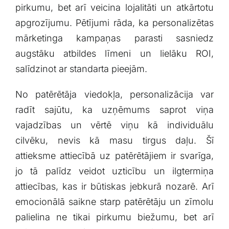
pirkumu, bet arī ​veicina ⁤lojalitāti un atkārtotu
apgrozījumu. Pētījumi rāda, ka personalizētas
mārketinga kampaņas parasti⁢ sasniedz⁣
augstāku atbildes līmeni un lielāku ROI,
salīdzinot ⁣ar standarta pieejām.
No patērētāja viedokļa, personalizācija‍ var
radīt sajūtu, ka uzņēmums saprot​ viņa
vajadzības un vērtē viņu kā individuālu
cilvēku, nevis kā masu tirgus daļu. Šī
attieksme attiecībā ​uz‌ patērētājiem ir svarīga,
jo tā palīdz veidot uzticību un ilgtermiņa
attiecības, kas ir⁣ būtiskas jebkurā nozarē. Arī
emocionālā ⁣saikne starp patērētāju un zīmolu
palielina ne tikai pirkumu biežumu, bet arī