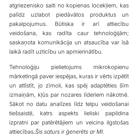
atgriezenisko saiti no kopienas locekļiem, ⁢kas
palīdz uzlabot ⁣piedāvātos produktus un
pakalpojumus. Būtiska ir arī attiecību
veidošana, kas radīta caur tehnoloģijām;
‌saskaņota komunikācija un atsaucība var īsā
laikā radīt uzticību un ​apmierinātību.
Tehnoloģiju pielietojums mikrokopienu
mārketingā paver ​iespējas, ​kuras ir ⁢vērts izpētīt
un attīstīt, jo zīmoli, kas spēj adaptēties šīm
izmaiņām, kļūs par nozares līderiem nākotnē.
Sākot no⁣ datu analīzes​ līdz telpu veidošanai
tiešsaistē, katrs aspekts lieliski papildina
izpratni⁣ par patērētājiem⁤ un veicina ilgstošas
attiecības.
Šis saturs ⁣ir ģenerēts ar MI.