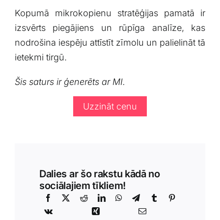
Kopumā mikrokopienu stratēģijas⁢ pamatā ir
izsvērts piegājiens un⁢ rūpīga analīze, kas
nodrošina iespēju ⁢attīstīt zīmolu un‌ palielināt tā⁤
ietekmi tirgū.
Šis saturs ir ģenerēts ar MI.
Uzzināt cenu
Dalies ar šo rakstu kādā no
sociālajiem tīkliem!