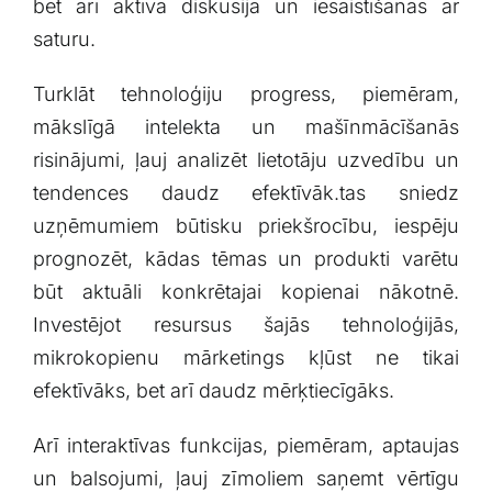
bet arī aktīva diskusija⁤ un iesaistīšanās ar​
saturu.
Turklāt‍ tehnoloģiju progress, piemēram,
mākslīgā ‍intelekta un mašīnmācīšanās
risinājumi, ļauj ‍analizēt lietotāju uzvedību un
tendences daudz efektīvāk.tas⁤ sniedz
uzņēmumiem būtisku priekšrocību, iespēju
prognozēt, kādas tēmas​ un produkti varētu
būt aktuāli konkrētajai kopienai nākotnē.
Investējot resursus šajās tehnoloģijās,
mikrokopienu mārketings kļūst ne tikai
efektīvāks, bet arī daudz mērķtiecīgāks.
Arī interaktīvas funkcijas, piemēram, aptaujas
un balsojumi, ļauj​ zīmoliem saņemt vērtīgu