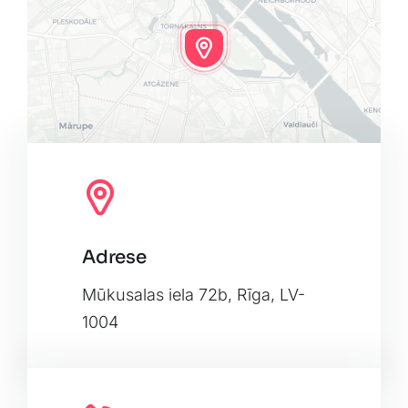
Adrese
Leaflet
|
Map tiles by
CARTO
, under
CC BY 3.0
. Data by
OpenStreetMap
, under ODbL.
Mūkusalas iela 72b, Rīga, LV-
1004