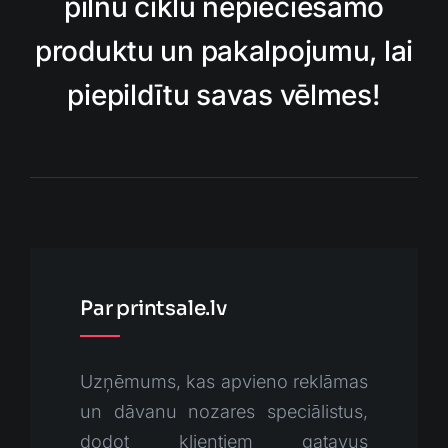
pilnu ciklu nepieciešamo
produktu un pakalpojumu, lai
piepildītu savas vēlmes!
Par printsale.lv
Uzņēmums, kas apvieno reklāmas
un dāvanu nozares speciālistus,
dodot klientiem gatavus