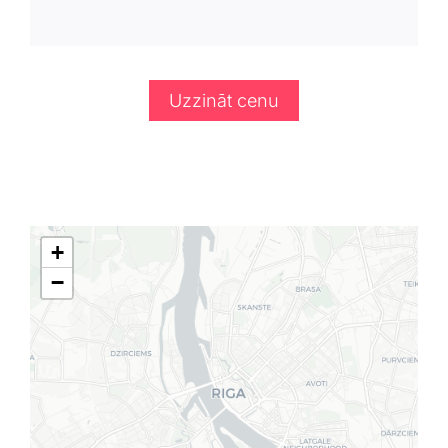
Uzzināt cenu
+
−