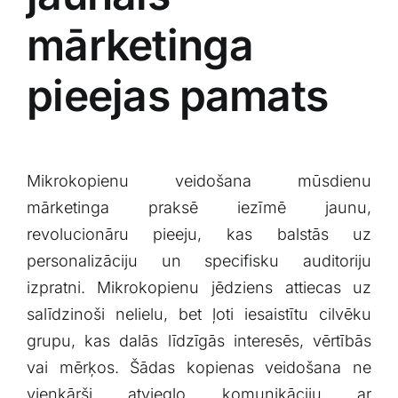
mārketinga
pieejas⁢ pamats
Mikrokopienu veidošana​ mūsdienu
mārketinga praksē iezīmē jaunu,
revolucionāru pieeju, kas balstās uz
personalizāciju un specifisku ​auditoriju
izpratni. Mikrokopienu‍ jēdziens attiecas⁤ uz⁣
salīdzinoši nelielu, bet ļoti iesaistītu cilvēku
grupu, kas dalās līdzīgās interesēs, vērtībās‍
vai ⁢mērķos. Šādas kopienas veidošana ne‌
vienkārši atvieglo komunikāciju ar