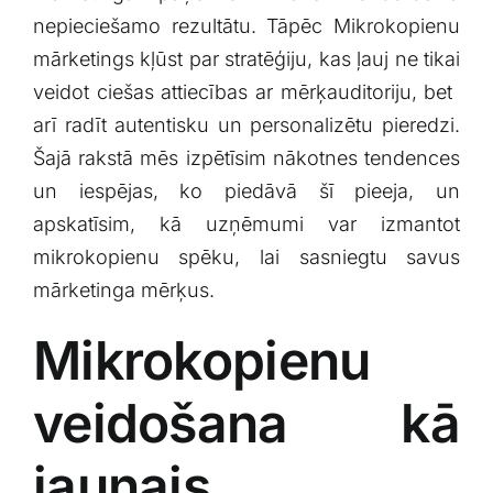
Klientu portāls
nepieciešamo rezultātu. ⁣Tāpēc Mikrokopienu
mārketings kļūst par stratēģiju, kas ļauj⁤ ne ‍tikai
veidot ciešas attiecības ar mērķauditoriju, bet ​
English
arī ‍radīt autentisku un personalizētu pieredzi.
Šajā‌ rakstā mēs izpētīsim nākotnes⁢ tendences
un iespējas, ko piedāvā šī pieeja, un
apskatīsim, kā uzņēmumi var izmantot
mikrokopienu spēku, lai sasniegtu savus
mārketinga mērķus.
Mikrokopienu
veidošana ⁣kā
jaunais