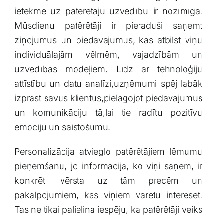
‌ietekme uz patērētāju ‌uzvedību ir nozīmīga.
Mūsdienu patērētāji ir ‌pieraduši saņemt
ziņojumus un piedāvājumus, kas atbilst viņu
individuālajām vēlmēm, vajadzībām un
⁤uzvedības modeļiem. Līdz⁣ ar tehnoloģiju
attīstību un datu analīzi,uzņēmumi ‍spēj labāk
izprast savus klientus,pielāgojot piedāvājumus
un komunikāciju tā,lai tie radītu pozitīvu
emociju un saistošumu.
Personalizācija atvieglo patērētājiem lēmumu
pieņemšanu, jo informācija, ko viņi saņem, ‌ir⁤
konkrēti vērsta uz tām precēm un
pakalpojumiem, kas viņiem varētu interesēt.
Tas⁤ ne tikai palielina iespēju, ka patērētāji veiks