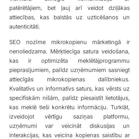
patērētājiem, bet ļauj arī veidot dziļākas
attiecības, kas balstās uz uzticēšanos ‌un
⁤autenticitāti.
SEO nozīme mikrokopienu mārketingā ir
nenoliedzama. Mērķtiecīga satura‍ veidošana,
kas ir optimizēta meklētājprogrammu
pieprasījumiem, palīdz uzņēmumiem ⁤sasniegt
⁤attiecīgās ‍mikrokopienas dalībniekus.
Kvalitatīvs un informatīvs saturs, kas vērsts ⁣uz
specifiskām nišām, palīdz piesaistīt⁢ lietotājus,
kas‍ meklē tieši konkrētu informāciju. Turklāt,
izveidojot ‍vērtīgu ⁢saziņas platformu,
uzņēmumi var veicināt diskusijas un
interakcijas, kas‍ veicina kopienas saistību ar⁣