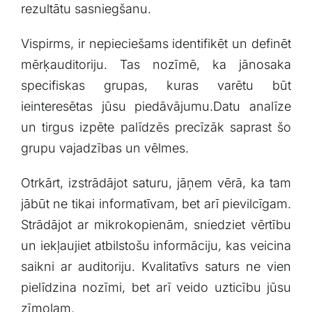
rezultātu sasniegšanu.
Vispirms, ir nepieciešams⁤ identifikēt un definēt
mērķauditoriju. Tas nozīmē, ka jānosaka
specifiskas grupas, kuras varētu būt
ieinteresētas jūsu piedāvājumu.Datu​ analīze
un tirgus izpēte palīdzēs precīzāk ⁣saprast šo
grupu vajadzības un vēlmes.
Otrkārt, izstrādājot ⁢saturu, jāņem vērā, ‌ka tam
jābūt ne ⁣tikai informatīvam, bet arī‍ pievilcīgam.
Strādājot ar mikrokopienām, sniedziet vērtību
un iekļaujiet atbilstošu informāciju, kas veicina
‍saikni ⁤ar auditoriju. Kvalitatīvs ⁢saturs ‍ne vien
⁤pielīdzina nozīmi, bet arī veido uzticību jūsu⁢
zīmolam.