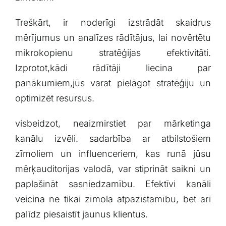
Treškārt, ir noderīgi​ izstrādāt skaidrus
mērījumus un analīzes rādītājus, lai novērtētu
mikrokopienu stratēģijas efektivitāti.
Izprotot,kādi ⁣rādītāji liecina par
panākumiem,jūs varat pielāgot stratēģiju un
optimizēt resursus.
visbeidzot,⁢ neaizmirstiet par‌ mārketinga
‌kanālu izvēli. sadarbība ar ‌atbilstošiem
zīmoliem un⁢ influenceriem,⁤ kas runā jūsu
mērķauditorijas ⁢valodā, var‌ stiprināt saikni un
paplašināt sasniedzamību. Efektīvi kanāli
veicina ne⁢ tikai zīmola⁤ atpazīstamību, bet arī
palīdz piesaistīt ​jaunus ‌klientus.