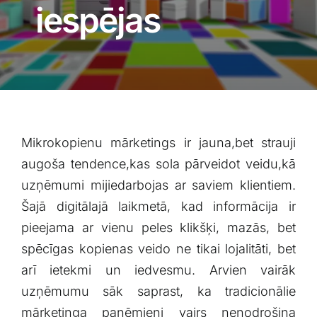
Blogs
iespējas
Attēlu galerija
Video galerija
Mikrokopienu mārketings ir jauna,bet strauji⁣
Par mums
augoša tendence,kas sola pārveidot veidu,kā
uzņēmumi mijiedarbojas ar‌ saviem klientiem.
Vakances
⁤Šajā digitālajā laikmetā, kad informācija ir⁤
pieejama ar ‌vienu peles klikšķi, mazās, bet
BUJ
spēcīgas kopienas veido ne tikai lojalitāti, bet
arī ietekmi un iedvesmu. Arvien ⁢vairāk
Kontakti
uzņēmumu sāk saprast, ka tradicionālie
mārketinga paņēmieni vairs nenodrošina