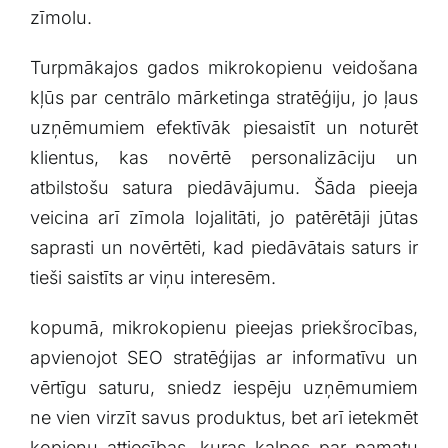
zīmolu.
Turpmākajos gados mikrokopienu veidošana
⁤kļūs par centrālo mārketinga‍ stratēģiju, jo ļaus⁢
uzņēmumiem efektīvāk piesaistīt un noturēt
klientus, kas novērtē personalizāciju un
atbilstošu satura piedāvājumu. Šāda pieeja
veicina arī zīmola lojalitāti, jo patērētāji jūtas
⁣saprasti‌ un‌ novērtēti, kad ⁣piedāvātais saturs ⁤ir
tieši⁢ saistīts ar viņu interesēm.
kopumā, ⁢mikrokopienu pieejas priekšrocības,
apvienojot SEO stratēģijas ar informatīvu ‌un
vērtīgu​ saturu, sniedz iespēju uzņēmumiem
ne ⁢vien ⁢virzīt savus produktus, bet arī ‍ietekmēt
⁣kopienu attiecības, kuras kalpos ‍par pamatu‍