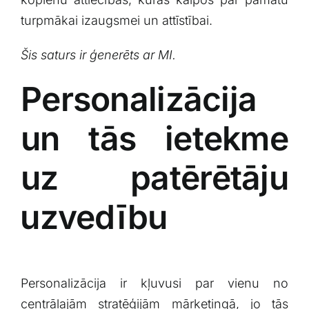
turpmākai izaugsmei un attīstībai.
Šis saturs ‍ir ģenerēts ar MI.
Personalizācija
un tās ietekme
uz patērētāju
⁤uzvedību
Personalizācija ir kļuvusi par ‍vienu ‍no
‍centrālajām stratēģijām ⁢mārketingā, jo⁢ tās