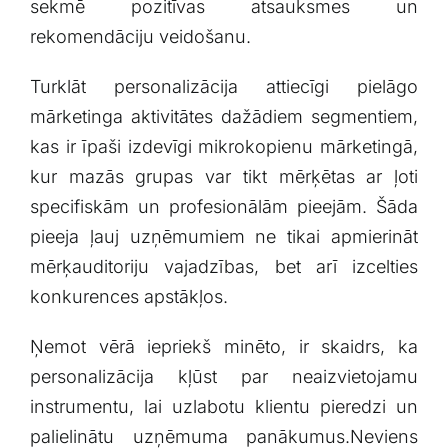
sekmē pozitīvas atsauksmes ⁤un
rekomendāciju veidošanu.
Turklāt personalizācija attiecīgi pielāgo
mārketinga aktivitātes dažādiem segmentiem,
kas ir īpaši izdevīgi mikrokopienu mārketingā,
kur mazās grupas var tikt mērķētas ar ļoti
specifiskām un profesionālām pieejām. Šāda
pieeja ļauj uzņēmumiem ne tikai⁤ apmierināt‍
mērķauditoriju vajadzības, bet arī izcelties
konkurences apstākļos.
Ņemot ‍vērā iepriekš minēto, ir skaidrs, ka
personalizācija kļūst par neaizvietojamu
instrumentu, lai uzlabotu klientu pieredzi un
palielinātu uzņēmuma panākumus.Neviens‍