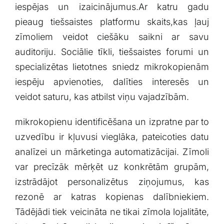
iespējas ⁤un ​izaicinājumus.Ar katru gadu
pieaug ‌tiešsaistes ‍platformu​ skaits,kas ļauj
zīmoliem veidot ciešāku saikni ar savu
auditoriju. Sociālie tīkli, tiešsaistes forumi ​un
specializētas lietotnes sniedz mikrokopienām
iespēju apvienoties, dalīties interesēs un
veidot saturu,‌ kas atbilst ⁢viņu vajadzībām.
mikrokopienu identificēšana un izpratne par to⁤
uzvedību ir kļuvusi vieglāka, ⁣pateicoties datu
analīzei un mārketinga automatizācijai. ⁣Zīmoli
var precīzāk ⁢mērķēt uz konkrētām grupām,
⁢izstrādājot personalizētus ziņojumus, kas
rezonē ar katras kopienas dalībniekiem.
Tādējādi tiek veicināta ne tikai zīmola lojalitāte,