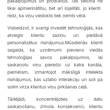
pakalpojumus un produktus. ‌Tas ‍veicina ne‌
tikai ⁣apmierinātību, bet arī lojalitāti, ‌jo klienti ​
redz, ka viņu ‌viedoklis tiek ņemts vērā.
Visbeidzot, ir svarīgi ⁢investēt tehnoloģijās, kas
atvieglo klientu saziņu un piedāvā
personalizētus⁤ risinājumus.Mūsdienās ‌klienti
sagaida, ka uzņēmumi pievieno ⁢viedās‍
tehnoloģijas savos‍ pakalpojumos, lai
saskaņotu viņu pieredzi uz katra kanāla,
piemēram, izmantojot mākslīgā intelekta
risinājumus, kas uzlabo interakciju ⁣un soli pa
solim​ virza‌ klientus viņu pirkšanas ​ceļā.
Tādējādi, ⁣koncentrējoties uz datu
saskaņošanu, zīmola konsekvenci, klientu‍