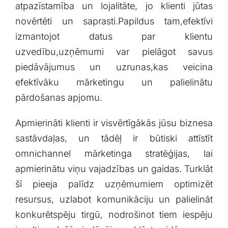
atpazīstamība un lojalitāte, jo klienti jūtas⁣
novērtēti un saprasti.Papildus tam,efektīvi
izmantojot datus ⁢par⁢ klientu
⁢uzvedību,uzņēmumi var pielāgot savus
piedāvājumus un‌ uzrunas,kas veicina
efektīvāku mārketingu un⁢ palielinātu
⁢pārdošanas apjomu.
Apmierināti klienti ir visvērtīgākās⁤ jūsu biznesa
sastāvdaļas, un ‌tādēļ ir būtiski ‌attīstīt
omnichannel mārketinga stratēģijas, lai
apmierinātu viņu vajadzības un gaidas. Turklāt
šī​ pieeja palīdz uzņēmumiem optimizēt​
resursus, uzlabot komunikāciju un palielināt
konkurētspēju tirgū, ⁣nodrošinot⁢ tiem‍ iespēju