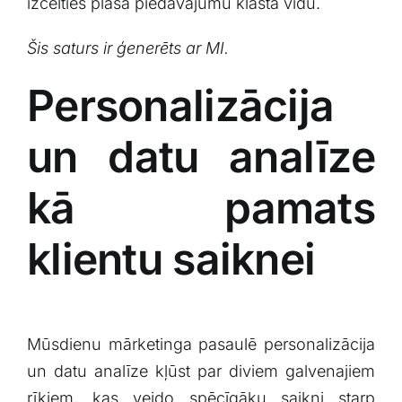
izcelties plašā​ piedāvājumu⁣ klāsta vidū.
Šis saturs ir ‌ģenerēts ar MI.
Personalizācija
un datu analīze
kā ‍pamats
klientu saiknei
Mūsdienu‍ mārketinga pasaulē personalizācija
un datu analīze‌ kļūst par diviem​ galvenajiem
rīkiem, ⁤kas veido spēcīgāku saikni starp