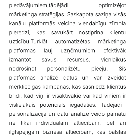
⁤piedāvājumiem,tādējādi optimizējot
mārketinga stratēģijas. ⁣Saskaņota⁢ saziņa visās⁢
kanālu⁢ platformās veicina viendabīgu zīmola
pieredzi, kas ⁣savukārt nostiprina klientu
uzticību.Turklāt automatizētas mārketinga
platformas ļauj uzņēmumiem efektīvāk
izmantot savus resursus, vienlaikus
nodrošinot personalizētu pieeju. Šīs
platformas ‌analizē datus un var izveidot
mērķtiecīgas ​kampaņas, kas sasniedz klientus
brīdī,⁤ kad⁣ viņi ​ir visaktīvākie vai kad⁣ viņiem ir
vislielākais potenciāls iegādāties. Tādējādi ​
personalizācija un datu analīze veido pamatu
ne tikai individuālām attiecībām, bet arī
ilgtspējīgām biznesa attiecībām,​ kas⁢ balstās