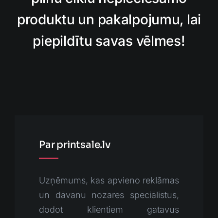
produktu un pakalpojumu, lai
piepildītu savas vēlmes!
Par printsale.lv
Uzņēmums, kas apvieno reklāmas
un dāvanu nozares speciālistus,
dodot klientiem gatavus