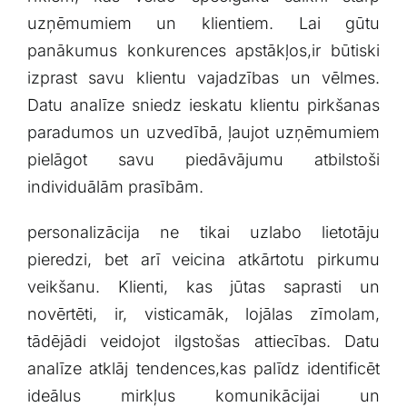
‍uzņēmumiem ‍un klientiem. Lai ⁣gūtu
⁣panākumus konkurences ⁢apstākļos,ir ​būtiski
izprast savu klientu ⁢vajadzības ⁤un vēlmes.
Datu ‍analīze sniedz⁣ ieskatu klientu ‍pirkšanas​
paradumos un ⁢uzvedībā, ļaujot uzņēmumiem
pielāgot⁢ savu⁤ piedāvājumu​ atbilstoši
‌individuālām⁤ prasībām.
personalizācija ne tikai uzlabo ⁣lietotāju
pieredzi, ⁢bet‍ arī veicina atkārtotu pirkumu
veikšanu. Klienti, kas jūtas saprasti un
novērtēti, ir,‌ visticamāk,⁢ lojālas ‌zīmolam,
tādējādi veidojot ‍ilgstošas​ attiecības. Datu
analīze atklāj tendences,kas ‍palīdz identificēt
ideālus⁢ mirkļus komunikācijai ⁤un