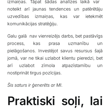
izmaiņas. Tāpat šādas ​analīzes laikā var ​
noteikt arī jaunas tendences un ​patērētāju
uzvedības izmaiņas, ​kas var ietekmēt
komunikācijas stratēģiju.
Galu​ galā ‍ nav vienreizējs ​darbs, bet pastāvīgs
process,⁣ kas prasa uzmanību un⁢
pielāgošanos. Investējot savus resursus šajā
jomā, var ne tikai uzlabot⁤ klientu pieredzi,‍ bet
arī⁣ uzlabot zīmola atpazīstamību un
nostiprināt tirgus ⁤pozīcijas.
Šis saturs ir ģenerēts ar MI.
Praktiski soļi, lai