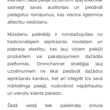
‍sasniegt savas auditorijas un ​piedāvāt
pielāgotus risinājumus, kas⁢ veicina ⁢ilgtermiņa⁣
attiecību veidošanu.
Mūsdienu ‍patērētāji ir ​norobežojušies no
tradicionālajiem iepirkšanās modeļiem⁣ un
pieprasa elastību, kas ļauj‍ viņiem piekļūt
produktiem vai‍ pakalpojumiem dažādās
platformās. Omnichannel stratēģija ļauj⁢
uzņēmumiem ⁤ne tikai ⁢piedāvāt dažādus
iepirkšanās kanālus, bet arī ⁢integrēt‍ tos savā
‍mārketinga pieejā, nodrošinot nepārtrauktu
⁢un ​vienotu klienta pieredzi.
Šādā veidā​ tiek palielināta zīmola