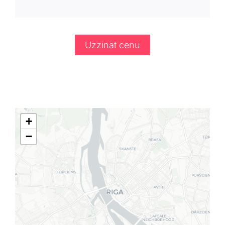
Uzzināt cenu
+
−