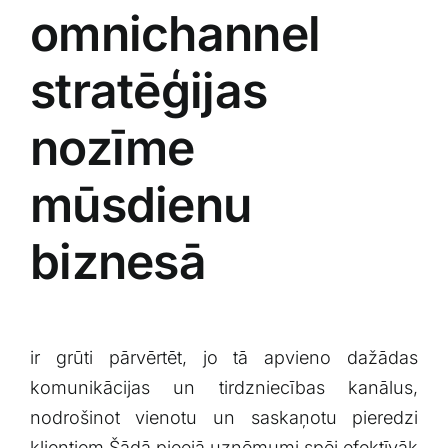
omnichannel
stratēģijas
nozīme
mūsdienu
biznesā
ir grūti‍ pārvērtēt, jo tā apvieno ​dažādas
⁤komunikācijas un tirdzniecības kanālus,
nodrošinot vienotu un saskaņotu pieredzi
klientiem.Šādā pieejā‌ uzņēmumi spēj efektīvāk