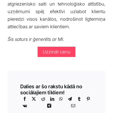
atgriezenisko​ saiti un tehnoloģisko attīstību,
‌uzņēmumi spēj⁢ efektīvi uzlabot klientu
pieredzi visos kanālos,‍ nodrošinot ilgtermiņa
attiecības ar saviem klientiem.
Šis saturs ir ģenerēts ar MI.
Uzzināt cenu
Dalies ar šo rakstu kādā no
sociālajiem tīkliem!