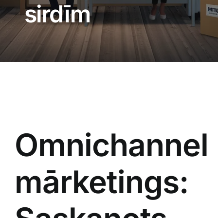
Blogs
sirdīm
Attēlu galerija
Video galerija
Par mums
Omnichannel​
Vakances
BUJ
mārketings:
Kontakti