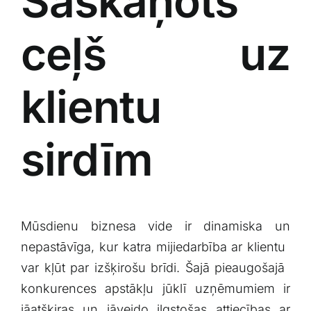
Saskaņots
Klientu portāls
ceļš uz
English
klientu‌
sirdīm
Mūsdienu biznesa vide ir dinamiska un
nepastāvīga,‍ kur katra mijiedarbība ar klientu ​
var‍ kļūt par izšķirošu brīdi. Šajā ⁢pieaugošajā ​
konkurences apstākļu⁢ jūklī uzņēmumiem ir‌
jāatšķiras‌ un ⁢jāveido⁣ ilgstošas⁣ attiecības ar