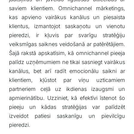
saviem klientiem. Omnichannel mārketings,
kas ‍apvieno vairākus ⁣kanālus un ‌piesaista
klientus,‌ izmantojot saskaņotu ‍un‍ vienotu
pieredzi,⁢ ir kļuvis​ par svarīgu ⁤stratēģiju
veiksmīgas ⁤saiknes veidošanā ar⁢ patērētājiem.
Šajā rakstā⁣ apskatīsim, ⁢kā omnichannel pieeja
palīdz uzņēmumiem ‍ne tikai sasniegt vairākus
kanālus, bet arī‍ radīt emocionālu saikni ar⁣
klientiem, kļūstot par viņu uzticamiem
partneriem ceļā‍ uz ikdienas izaugsmi un
apmierinātību. Uzziniet, kā efektīvi īstenot ⁢šo
pieeju un⁤ kādas stratēģijas var palīdzēt‌
izveidot ⁣patiesi ‌saskanīgu un pievilcīgu
pieredzi.