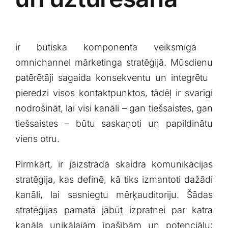
ir būtiska komponenta veiksmīgā ​
omnichannel ​mārketinga stratēģijā. Mūsdienu
patērētāji sagaida konsekventu un‌ integrētu ​
pieredzi‍ visos ⁤kontaktpunktos, tādēļ ir svarīgi
nodrošināt, lai visi ​kanāli – gan ‌tiešsaistes, gan
tiešsaistes –‌ būtu saskaņoti un ⁣papildinātu
viens otru.
Pirmkārt, ir jāizstrādā skaidra komunikācijas
⁣stratēģija, kas definē, ⁤kā tiks izmantoti dažādi⁢
kanāli, lai sasniegtu mērķauditoriju. Šādas⁣
stratēģijas pamatā jābūt izpratnei par katra
kanāla unikālajām īpašībām un potenciālu;