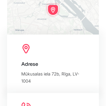
Adrese
Leaflet
|
Map tiles by
CARTO
, under
CC BY 3.0
. Data by
OpenStreetMap
, under ODbL.
Mūkusalas iela 72b, Rīga, LV-
1004