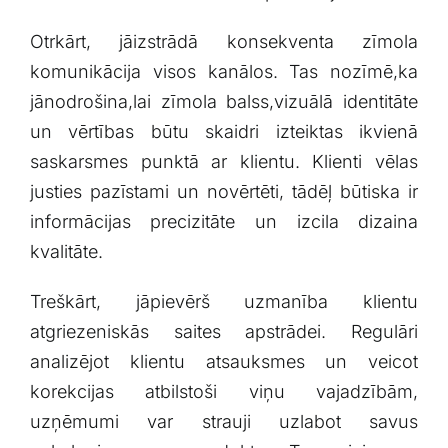
Otrkārt, jāizstrādā konsekventa zīmola
komunikācija ​visos ‌kanālos.⁢ Tas ‍nozīmē,ka
jānodrošina,lai zīmola ⁤balss,vizuālā identitāte
un‌ vērtības būtu skaidri ​izteiktas ikvienā⁤
saskarsmes punktā ar klientu. Klienti vēlas
justies⁢ pazīstami un novērtēti, tādēļ būtiska ir
informācijas precizitāte un izcila dizaina
kvalitāte.
Treškārt, jāpievērš⁤ uzmanība klientu⁢
atgriezeniskās ⁢saites apstrādei. Regulāri⁣
analizējot klientu atsauksmes un veicot‍
korekcijas atbilstoši viņu vajadzībām,⁤
uzņēmumi var​ strauji uzlabot savus