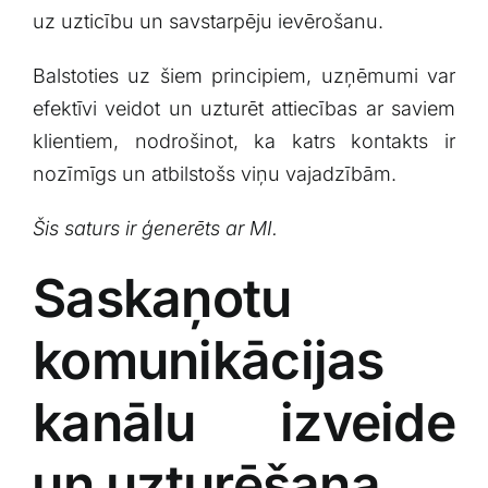
⁣uz uzticību un ​savstarpēju ​ievērošanu.
Balstoties uz šiem principiem,⁢ uzņēmumi var
efektīvi veidot ⁤un uzturēt attiecības ar saviem
klientiem, nodrošinot, ka katrs kontakts⁣ ir⁢
nozīmīgs un atbilstošs viņu​ vajadzībām.
Šis‌ saturs ir ģenerēts ‌ar MI.
Saskaņotu
komunikācijas⁤
kanālu izveide
⁢un uzturēšana