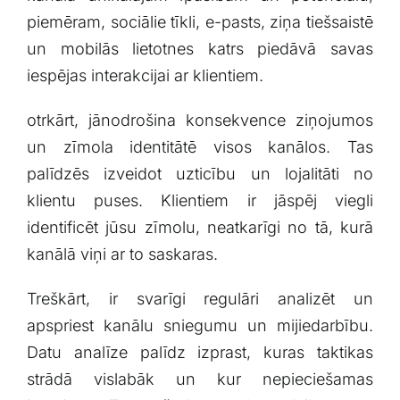
piemēram, sociālie tīkli, e-pasts, ziņa tiešsaistē
un​ mobilās⁤ lietotnes‍ katrs piedāvā ⁤savas
iespējas interakcijai⁢ ar klientiem.
otrkārt,​ jānodrošina ​konsekvence ziņojumos
un zīmola identitātē​ visos kanālos. Tas
palīdzēs izveidot⁢ uzticību un lojalitāti no
klientu ​puses. Klientiem ir jāspēj viegli
identificēt jūsu zīmolu, neatkarīgi⁣ no tā,⁢ kurā
kanālā viņi ar ‍to saskaras.
Treškārt, ir svarīgi regulāri analizēt un
apspriest kanālu‍ sniegumu un mijiedarbību.
Datu analīze palīdz izprast, kuras ⁣taktikas
strādā⁢ vislabāk un kur nepieciešamas‌