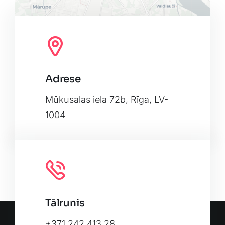
Adrese
Leaflet
|
Map tiles by
CARTO
, under
CC BY 3.0
. Data by
OpenStreetMap
, under ODbL.
Mūkusalas iela 72b, Rīga, LV-
1004
Tālrunis
+371 242 413 28