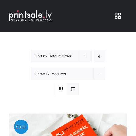
Skip
to
Toggle
content
Navigat
Produkti
Sort by
Default Order
Iepakojums
Show
12 Products
Veikals
Pakalpojumi
Atsauksmes
Sale!